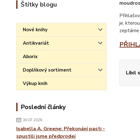
moudro
Štítky blogu
Přihlašov
je, ktero
Nové knihy
zeptáme 
Antikvariát
PŘIHL
Aborix
Doplňkový sortiment
Líbil 
Výkup knih
Poslední články
30.07.2026
Isabella A. Greene: Překonání pasti -
spustili jsme předprodej