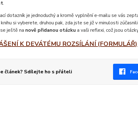
st
.
ací dotazník je jednoduchý a kromě vyplnění e-mailu se vás zept
u knihu si vyberete, druhou pak, zda jste se již v minulosti zúčasni
se ještě na
nově přidanou otázku
a vaši reflexi, což jsou otá
ÁŠENÍ K DEVÁTÉMU ROZSÍLÁNÍ (FORMULÁŘ)
se článek? Sdílejte ho s přáteli
Fac