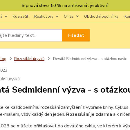
Srpnová sleva 50 % na antikvariát je aktivní!
vá
Kde začít
Rozhovory
O nás
Obchodní podmínky
Ko
Hledat
Blog
Rozesílání úryvků
Devátá Sedmidenní výzva - s otázkou navíc
2023
lání úryvků
tá Sedmidenní výzva - s otázko
se ke každodennímu rozesílání zamyšlení z vybrané knihy. Cyklus
 e-mailem, vždy každý den jeden.
Rozesílání je zdarma
a k niče
2023 se můžete přihlašovat do devátého cyklu, ve kterém k výb