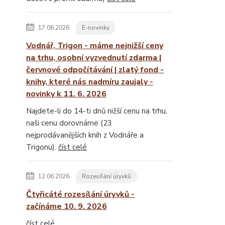
17.06.2026
E-novinky
Vodnář, Trigon - máme nejnižší ceny
na trhu, osobní vyzvednutí zdarma |
červnové odpočítávání | zlatý fond -
knihy, které nás nadmíru zaujaly -
novinky k 11. 6. 2026
Najdete-li do 14-ti dnů nižší cenu na trhu,
naši cenu dorovnáme (23
nejprodávanějších knih z Vodnáře a
Trigonu).
číst celé
12.06.2026
Rozesílání úryvků
Čtyřicáté rozesílání úryvků -
začínáme 10. 9. 2026
číst celé