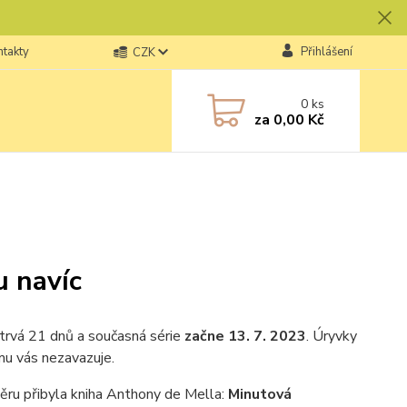
ntakty
Přihlášení
CZK
0
ks
za
0,00 Kč
u navíc
 trvá 21 dnů a současná série
začne 13. 7. 2023
. Úryvky
mu vás nezavazuje.
ěru přibyla kniha Anthony de Mella:
Minutová