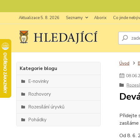
Aktualizace 5. 8. 2026
Seznamy
Aborix
Co jinde nebý
Úvod
Kategorie blogu
08
.
06
.
E-novinky
Rozesí
Devá
Rozhovory
Rozesílání úryvků
Přidejte 
Pohádky
zasíláme
Od 8. 6. 