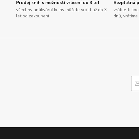
Prodej knih s možností vrácení do 3 let
Bezplatná p
všechny antikvární knihy můžete vrátit až do 3
vrátíte-li li
let od zakoupení
dnů, vrátíme