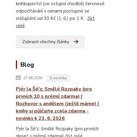
knihkupectví (ve vstupní chodbě) červnové
odpočítávání s cenami postupně se
snižujícími od 30 Kč (1. 6.) po 1 K...
číst
celé
Zobrazit všechny články
Blog
27.06.2026
E-novinky
Pjér la Šé'z: Smělé Rozpaky (pro
prvních 10 s prémií zdarma) |
Rozhovor s andělem (ještě máme) |
knihy si půjčujte zcela zdarma -
novinky k 23. 6. 2026
Pjér la Šé'z: Smělé Rozpaky (pro prvních
deset s prémií zdarma)
číst celé