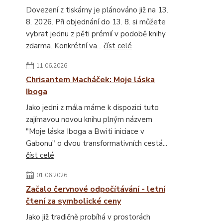
Dovezení z tiskárny je plánováno již na 13.
8. 2026. Při objednání do 13. 8. si můžete
vybrat jednu z pěti prémií v podobě knihy
zdarma. Konkrétní va...
číst celé
11.06.2026
Chrisantem Macháček: Moje láska
Iboga
Jako jedni z mála máme k dispozici tuto
zajímavou novou knihu plným názvem
"Moje láska Iboga a Bwiti iniciace v
Gabonu" o dvou transformativních cestá...
číst celé
01.06.2026
Začalo červnové odpočítávání - letní
čtení za symbolické ceny
Jako již tradičně probíhá v prostorách