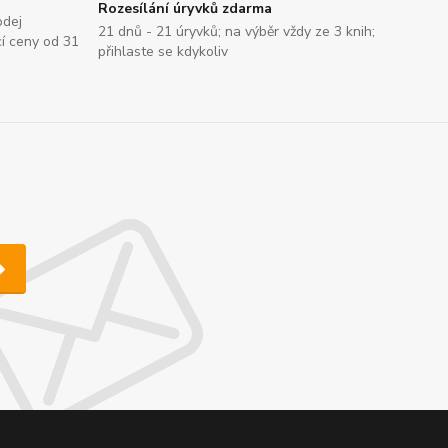
Rozesílání úryvků zdarma
odej
21 dnů - 21 úryvků; na výběr vždy ze 3 knih;
cí ceny od 31
přihlaste se kdykoliv