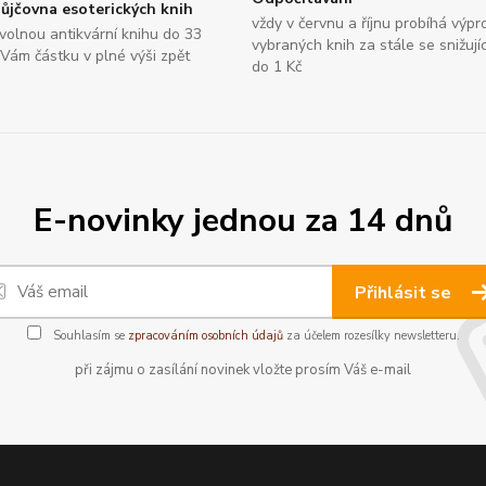
ůjčovna esoterických knih
vždy v červnu a říjnu probíhá výpr
bovolnou antikvární knihu do 33
vybraných knih za stále se snižují
 Vám částku v plné výši zpět
do 1 Kč
E-novinky jednou za 14 dnů
Přihlásit se
Souhlasím se
zpracováním osobních údajů
za účelem rozesílky newsletteru.
při zájmu o zasílání novinek vložte prosím Váš e-mail