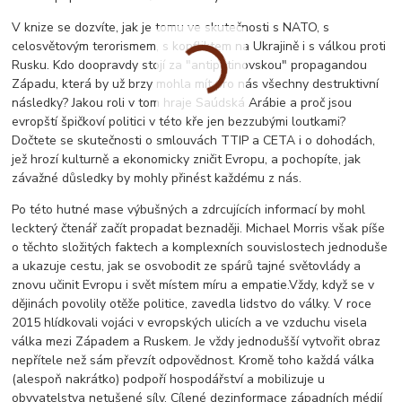
V knize se dozvíte, jak je tomu ve skutečnosti s NATO, s
celosvětovým terorismem, s konfliktem na Ukrajině i s válkou proti
Rusku. Kdo doopravdy stojí za "antiputinovskou" propagandou
Západu, která by už brzy mohla mít pro nás všechny destruktivní
následky? Jakou roli v tom hraje Saúdská Arábie a proč jsou
evropští špičkoví politici v této kře jen bezzubými loutkami?
Dočtete se skutečnosti o smlouvách TTIP a CETA i o dohodách,
jež hrozí kulturně a ekonomicky zničit Evropu, a pochopíte, jak
závažné důsledky by mohly přinést každému z nás.
Po této hutné mase výbušných a zdrcujících informací by mohl
leckterý čtenář začít propadat beznaději. Michael Morris však píše
o těchto složitých faktech a komplexních souvislostech jednoduše
a ukazuje cestu, jak se osvobodit ze spárů tajné světovlády a
znovu učinit Evropu i svět místem míru a empatie.Vždy, když se v
dějinách povolily otěže politice, zavedla lidstvo do války. V roce
2015 hlídkovali vojáci v evropských ulicích a ve vzduchu visela
válka mezi Západem a Ruskem. Je vždy jednodušší vytvořit obraz
nepřítele než sám převzít odpovědnost. Kromě toho každá válka
(alespoň nakrátko) podpoří hospodářství a mobilizuje u
obyvatelstva netušené síly. Cílené dezinformace západních médií