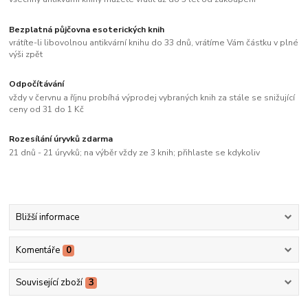
Bezplatná půjčovna esoterických knih
vrátíte-li libovolnou antikvární knihu do 33 dnů, vrátíme Vám částku v plné
výši zpět
Odpočítávání
vždy v červnu a říjnu probíhá výprodej vybraných knih za stále se snižující
ceny od 31 do 1 Kč
Rozesílání úryvků zdarma
21 dnů - 21 úryvků; na výběr vždy ze 3 knih; přihlaste se kdykoliv
Bližší informace
Komentáře
0
Související zboží
3