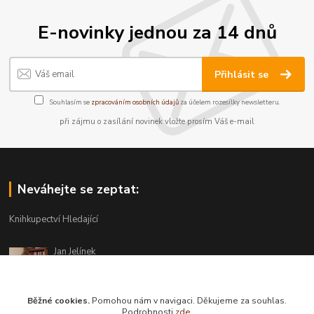
E-novinky jednou za 14 dnů
Přihlásit se
Souhlasím se
zpracováním osobních údajů
za účelem rozesílky newsletteru.
při zájmu o zasílání novinek vložte prosím Váš e-mail
Neváhejte se zeptat:
Knihkupectví Hledající
Jan Jelínek
220 873 250
Po-Pá 10-18, ve středu do 20 hodin
Běžné cookies.
Pomohou nám v navigaci. Děkujeme za souhlas.
info@hledajici.cz
Podrobnosti
zde
.