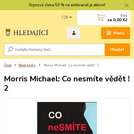
Srpnová sleva 50 % na antikvariát je aktivní!
0
ks
CZK
za
0,00 Kč
Menu
Hledat
Úvod
Nové knihy
Morris Michael: Co nesmíte vědět ! 2
Morris Michael: Co nesmíte vědět !
2