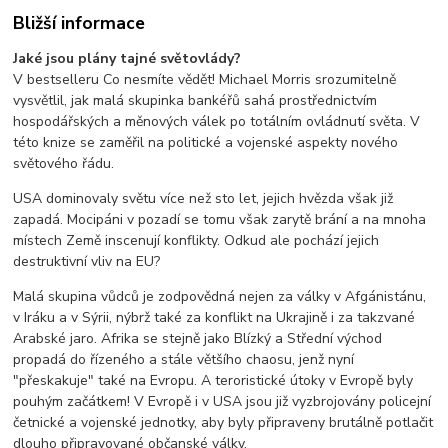
Bližší informace
Jaké jsou plány tajné světovlády?
V bestselleru Co nesmíte vědět! Michael Morris srozumitelně
vysvětlil, jak malá skupinka bankéřů sahá prostřednictvím
hospodářských a měnových válek po totálním ovládnutí světa. V
této knize se zaměřil na politické a vojenské aspekty nového
světového řádu.
USA dominovaly světu více než sto let, jejich hvězda však již
zapadá. Mocipáni v pozadí se tomu však zarytě brání a na mnoha
místech Země inscenují konflikty. Odkud ale pochází jejich
destruktivní vliv na EU?
Malá skupina vůdců je zodpovědná nejen za války v Afgánistánu,
v Iráku a v Sýrii, nýbrž také za konflikt na Ukrajině i za takzvané
Arabské jaro. Afrika se stejně jako Blízký a Střední východ
propadá do řízeného a stále většího chaosu, jenž nyní
"přeskakuje" také na Evropu. A teroristické útoky v Evropě byly
pouhým začátkem! V Evropě i v USA jsou již vyzbrojovány policejní
četnické a vojenské jednotky, aby byly připraveny brutálně potlačit
dlouho připravované občanské války.