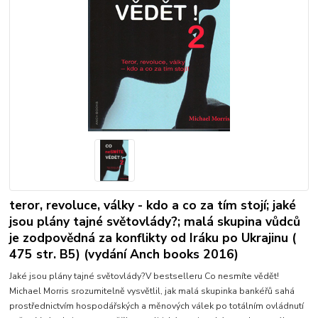
teror, revoluce, války - kdo a co za tím stojí; jaké
jsou plány tajné světovlády?; malá skupina vůdců
je zodpovědná za konflikty od Iráku po Ukrajinu (
475 str. B5) (vydání Anch books 2016)
Jaké jsou plány tajné světovlády?V bestselleru Co nesmíte vědět!
Michael Morris srozumitelně vysvětlil, jak malá skupinka bankéřů sahá
prostřednictvím hospodářských a měnových válek po totálním ovládnutí