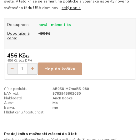
světa. V této knize se zaměřil na politické a vojenské aspekty nového
světového řádu.USA dominov...
celý popis
Dostupnost
nová - máme 1 ks
Doporučená
490 Kč
cena:
456 Kč
/
ks
456 Kč
bez DPH
Hop do košíku
Číslo produktu:
AB058-H7moB5-080
EAN kód:
9783945803080
Nakladatel:
Anch books
Autor:
Mo
Barva:
mo
Hlídat cenu / dostupnost
Prodej knih s možností vrácení do 3 let
všechny antikvární knihy můžete vrátit až do 3 let od zakoupení