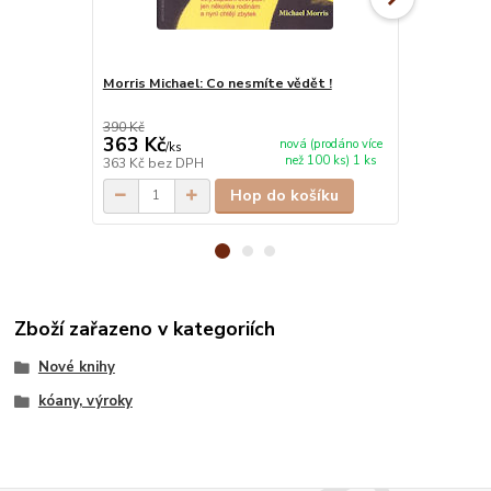
Morris Michael: Co nesmíte vědět !
Morris Micha
nový svět!
390 Kč
330 Kč
363 Kč
307 Kč
nová (prodáno více
/
ks
/
ks
než 100 ks) 1 ks
363 Kč
bez DPH
307 Kč
bez 
Hop do košíku
Zboží zařazeno v kategoriích
Nové knihy
kóany, výroky