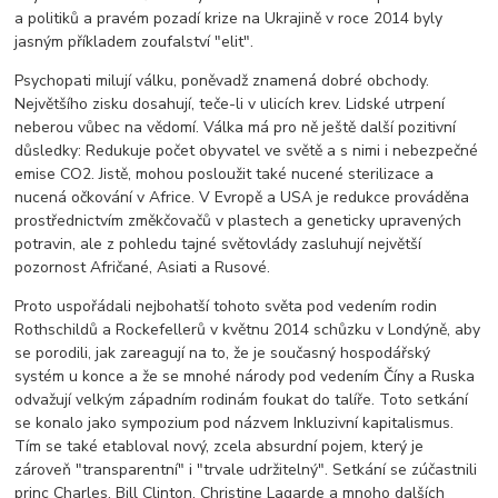
a politiků a pravém pozadí krize na Ukrajině v roce 2014 byly
jasným příkladem zoufalství "elit".
Psychopati milují válku, poněvadž znamená dobré obchody.
Největšího zisku dosahují, teče-li v ulicích krev. Lidské utrpení
neberou vůbec na vědomí. Válka má pro ně ještě další pozitivní
důsledky: Redukuje počet obyvatel ve světě a s nimi i nebezpečné
emise CO2. Jistě, mohou posloužit také nucené sterilizace a
nucená očkování v Africe. V Evropě a USA je redukce prováděna
prostřednictvím změkčovačů v plastech a geneticky upravených
potravin, ale z pohledu tajné světovlády zasluhují největší
pozornost Afričané, Asiati a Rusové.
Proto uspořádali nejbohatší tohoto světa pod vedením rodin
Rothschildů a Rockefellerů v květnu 2014 schůzku v Londýně, aby
se porodili, jak zareagují na to, že je současný hospodářský
systém u konce a že se mnohé národy pod vedením Číny a Ruska
odvažují velkým západním rodinám foukat do talíře. Toto setkání
se konalo jako sympozium pod názvem Inkluzivní kapitalismus.
Tím se také etabloval nový, zcela absurdní pojem, který je
zároveň "transparentní" i "trvale udržitelný". Setkání se zúčastnili
princ Charles, Bill Clinton, Christine Lagarde a mnoho dalších