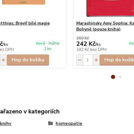
tthias: Brevíř bílé magie
Marashinsky Amy Sophia: Ka
Bohyně (pouze kniha)
260 Kč
č
242 Kč
nová - máme
no
/
ks
/
ks
1 ks
ez DPH
242 Kč
bez DPH
Hop do košíku
Hop do koší
zařazeno v kategoriích
knihy
homeopatie