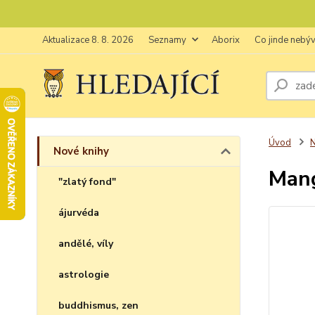
Aktualizace 8. 8. 2026
Seznamy
Aborix
Co jinde nebý
Úvod
N
Nové knihy
Mang
"zlatý fond"
ájurvéda
andělé, víly
astrologie
buddhismus, zen