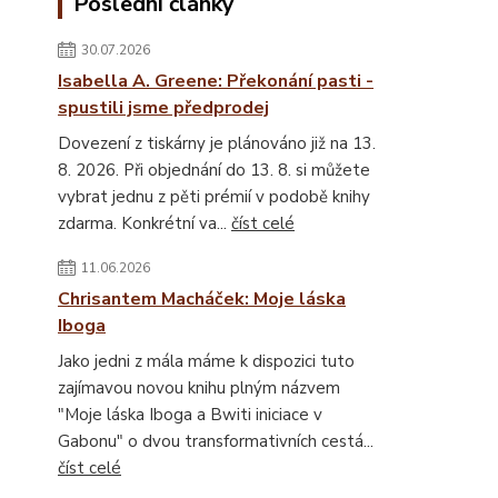
Poslední články
30.07.2026
Isabella A. Greene: Překonání pasti -
spustili jsme předprodej
Dovezení z tiskárny je plánováno již na 13.
8. 2026. Při objednání do 13. 8. si můžete
vybrat jednu z pěti prémií v podobě knihy
zdarma. Konkrétní va...
číst celé
11.06.2026
Chrisantem Macháček: Moje láska
Iboga
Jako jedni z mála máme k dispozici tuto
zajímavou novou knihu plným názvem
"Moje láska Iboga a Bwiti iniciace v
Gabonu" o dvou transformativních cestá...
číst celé