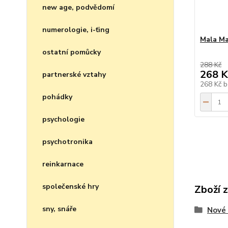
new age, podvědomí
numerologie, i-ťing
Mala Ma
ostatní pomůcky
288 Kč
268 K
partnerské vztahy
268 Kč
b
pohádky
psychologie
psychotronika
reinkarnace
společenské hry
Zboží 
sny, snáře
Nové 