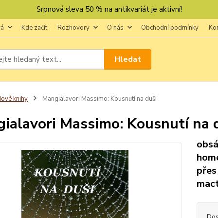
Srpnová sleva 50 % na antikvariát je aktivní!
vá
Kde začít
Rozhovory
O nás
Obchodní podmínky
Ko
Hledat
ové knihy
Mangialavori Massimo: Kousnutí na duši
ialavori Massimo: Kousnutí na 
obsá
home
přes
mact
Dos