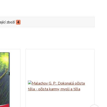
jící zboží
4