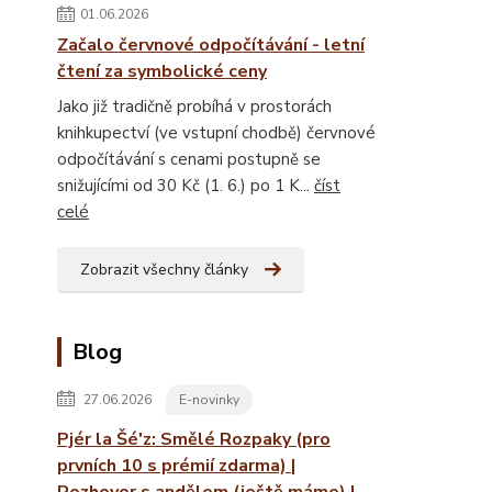
01.06.2026
Začalo červnové odpočítávání - letní
čtení za symbolické ceny
Jako již tradičně probíhá v prostorách
knihkupectví (ve vstupní chodbě) červnové
odpočítávání s cenami postupně se
snižujícími od 30 Kč (1. 6.) po 1 K...
číst
celé
Zobrazit všechny články
Blog
27.06.2026
E-novinky
Pjér la Šé'z: Smělé Rozpaky (pro
prvních 10 s prémií zdarma) |