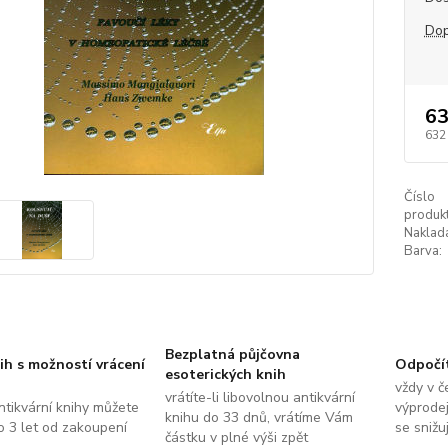
Dop
63
632
Číslo
produkt
Naklada
Barva:
Bezplatná půjčovna
ih s možností vrácení
Odpočí
esoterických knih
vždy v č
vrátíte-li libovolnou antikvární
ntikvární knihy můžete
výprodej
knihu do 33 dnů, vrátíme Vám
do 3 let od zakoupení
se snižu
částku v plné výši zpět