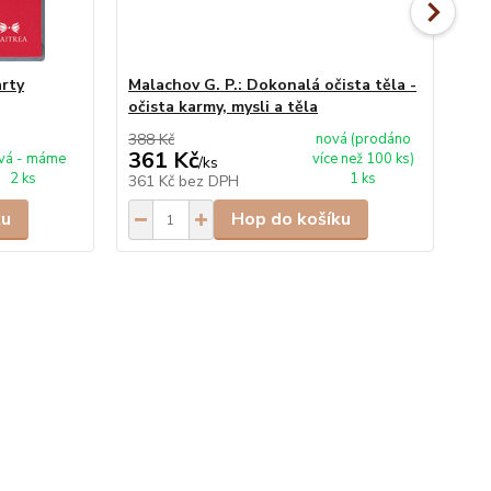
rty
Malachov G. P.: Dokonalá očista těla -
Wa
očista karmy, mysli a těla
ba
388 Kč
nová (prodáno
360
361 Kč
3
vá - máme
více než 100 ks)
/
ks
2 ks
1 ks
361 Kč
bez DPH
33
ku
Hop do košíku