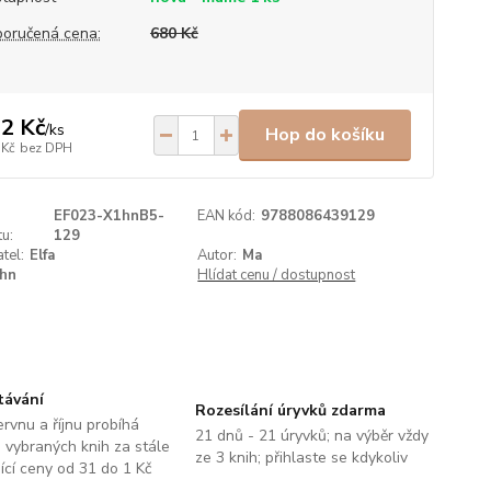
oručená cena:
680 Kč
2 Kč
/
ks
Hop do košíku
 Kč
bez DPH
EF023-X1hnB5-
EAN kód:
9788086439129
u:
129
tel:
Elfa
Autor:
Ma
hn
Hlídat cenu / dostupnost
távání
Rozesílání úryvků zdarma
ervnu a říjnu probíhá
21 dnů - 21 úryvků; na výběr vždy
 vybraných knih za stále
ze 3 knih; přihlaste se kdykoliv
jící ceny od 31 do 1 Kč