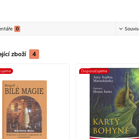
ntáře
0
Souvise
jící zboží
4
čujeme
Doporučujeme