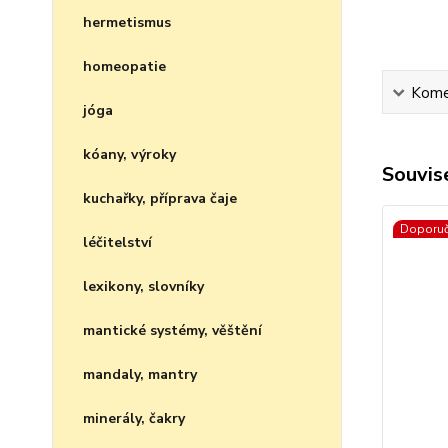
hermetismus
homeopatie
Kome
jóga
kóany, výroky
Souvise
kuchařky, příprava čaje
Doporu
léčitelství
lexikony, slovníky
mantické systémy, věštění
mandaly, mantry
minerály, čakry