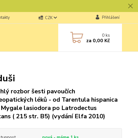
ntakty
Přihlášení
CZK
0
ks
za
0,00 Kč
duši
hlý rozbor šesti pavoučích
opatických léků - od Tarentula hispanica
 Mygale lasiodora po Latrodectus
ans ( 215 str. B5) (vydání Elfa 2010)
tupnost
nová - máme 1 ks