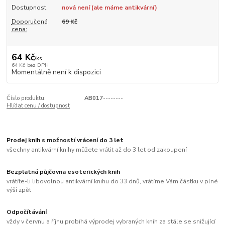
Dostupnost
nová není (ale máme antikvární)
Doporučená
69 Kč
cena:
64 Kč
/
ks
64 Kč
bez DPH
Momentálně není k dispozici
Číslo produktu:
AB017--------
Hlídat cenu / dostupnost
Prodej knih s možností vrácení do 3 let
všechny antikvární knihy můžete vrátit až do 3 let od zakoupení
Bezplatná půjčovna esoterických knih
vrátíte-li libovolnou antikvární knihu do 33 dnů, vrátíme Vám částku v plné
výši zpět
Odpočítávání
vždy v červnu a říjnu probíhá výprodej vybraných knih za stále se snižující