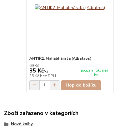
ANTIK2: Mahábhárata (Albatros)
69 Kč
35 Kč
pouze antikvární
/
ks
1 ks
35 Kč
bez DPH
Hop do košíku
Zboží zařazeno v kategoriích
Nové knihy