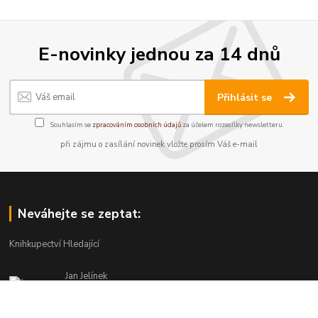
E-novinky jednou za 14 dnů
Přihlásit se
Souhlasím se
zpracováním osobních údajů
za účelem rozesílky newsletteru.
při zájmu o zasílání novinek vložte prosím Váš e-mail
Neváhejte se zeptat:
Knihkupectví Hledající
Jan Jelínek
220 873 250
Po-Pá 10-18, ve středu do 20 hodin