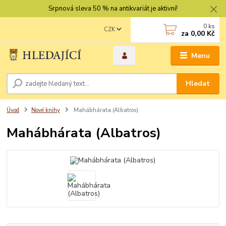
Srpnová sleva 50 % na antikvariát je aktivní!
0
ks
CZK
za
0,00 Kč
Menu
Hledat
Úvod
Nové knihy
Mahábhárata (Albatros)
Mahábhárata (Albatros)