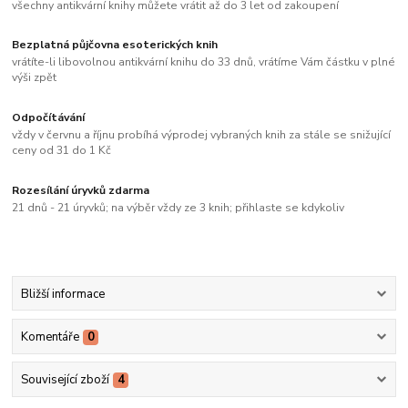
všechny antikvární knihy můžete vrátit až do 3 let od zakoupení
Bezplatná půjčovna esoterických knih
vrátíte-li libovolnou antikvární knihu do 33 dnů, vrátíme Vám částku v plné
výši zpět
Odpočítávání
vždy v červnu a říjnu probíhá výprodej vybraných knih za stále se snižující
ceny od 31 do 1 Kč
Rozesílání úryvků zdarma
21 dnů - 21 úryvků; na výběr vždy ze 3 knih; přihlaste se kdykoliv
Bližší informace
Komentáře
0
Související zboží
4