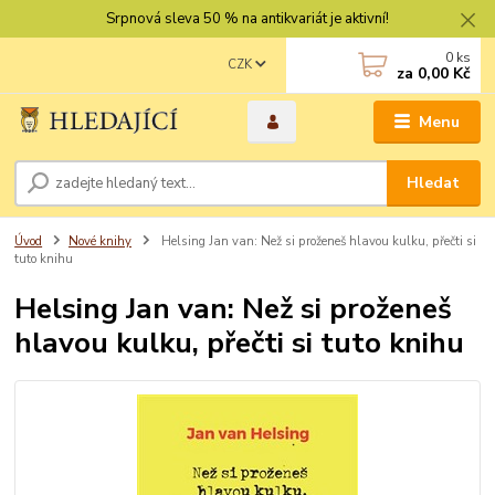
Srpnová sleva 50 % na antikvariát je aktivní!
0
ks
CZK
za
0,00 Kč
Menu
Hledat
Úvod
Nové knihy
Helsing Jan van: Než si proženeš hlavou kulku, přečti si
tuto knihu
Helsing Jan van: Než si proženeš
hlavou kulku, přečti si tuto knihu