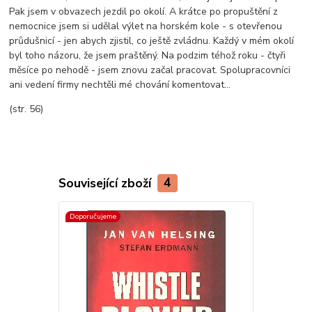
Pak jsem v obvazech jezdil po okolí. A krátce po propuštění z
nemocnice jsem si udělal výlet na horském kole - s otevřenou
průdušnicí - jen abych zjistil, co ještě zvládnu. Každý v mém okolí
byl toho názoru, že jsem praštěný. Na podzim téhož roku - čtyři
měsíce po nehodě - jsem znovu začal pracovat. Spolupracovníci
ani vedení firmy nechtěli mé chování komentovat...
(str. 56)
Související zboží
4
Doporučujeme
Doporučujeme