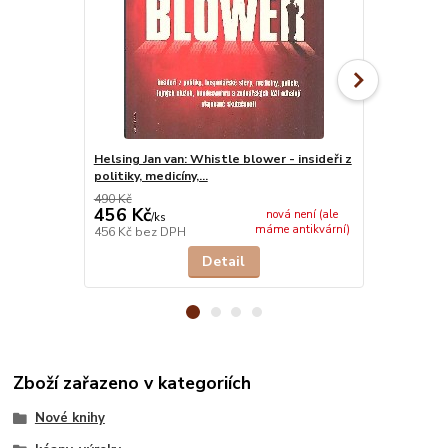
Helsing Jan van: Whistle blower - insideři z
Herman Mare
politiky, medicíny,...
dáma
490 Kč
289 Kč
456 Kč
217 Kč
nová není (ale
/
ks
/
ks
máme antikvární)
456 Kč
bez DPH
217 Kč
bez 
Detail
Zboží zařazeno v kategoriích
Nové knihy