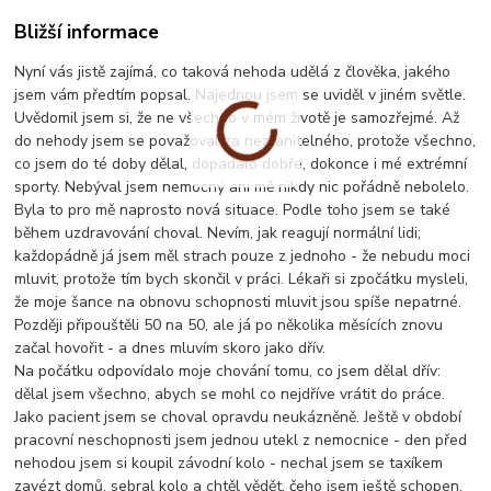
Bližší informace
Nyní vás jistě zajímá, co taková nehoda udělá z člověka, jakého
jsem vám předtím popsal. Najednou jsem se uviděl v jiném světle.
Uvědomil jsem si, že ne všechno v mém životě je samozřejmé. Až
do nehody jsem se považoval za nezranitelného, protože všechno,
co jsem do té doby dělal, dopadalo dobře, dokonce i mé extrémní
sporty. Nebýval jsem nemocný ani mě nikdy nic pořádně nebolelo.
Byla to pro mě naprosto nová situace. Podle toho jsem se také
během uzdravování choval. Nevím, jak reagují normální lidi;
každopádně já jsem měl strach pouze z jednoho - že nebudu moci
mluvit, protože tím bych skončil v práci. Lékaři si zpočátku mysleli,
že moje šance na obnovu schopnosti mluvit jsou spíše nepatrné.
Později připouštěli 50 na 50, ale já po několika měsících znovu
začal hovořit - a dnes mluvím skoro jako dřív.
Na počátku odpovídalo moje chování tomu, co jsem dělal dřív:
dělal jsem všechno, abych se mohl co nejdříve vrátit do práce.
Jako pacient jsem se choval opravdu neukázněně. Ještě v období
pracovní neschopnosti jsem jednou utekl z nemocnice - den před
nehodou jsem si koupil závodní kolo - nechal jsem se taxíkem
zavézt domů, sebral kolo a chtěl vědět, čeho jsem ještě schopen.