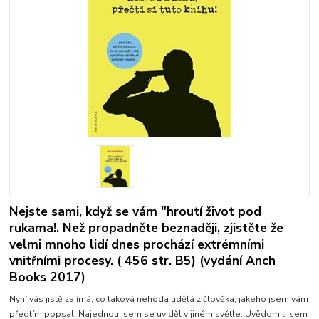
Nejste sami, když se vám "hroutí život pod
rukama!. Než propadněte beznaději, zjistěte že
velmi mnoho lidí dnes prochází extrémními
vnitřními procesy. ( 456 str. B5) (vydání Anch
Books 2017)
Nyní vás jistě zajímá, co taková nehoda udělá z člověka, jakého jsem vám
předtím popsal. Najednou jsem se uviděl v jiném světle. Uvědomil jsem