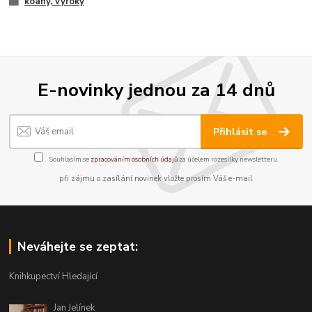
kóany, výroky
E-novinky jednou za 14 dnů
Přihlásit se
Souhlasím se
zpracováním osobních údajů
za účelem rozesílky newsletteru.
při zájmu o zasílání novinek vložte prosím Váš e-mail
Neváhejte se zeptat:
Knihkupectví Hledající
Jan Jelínek