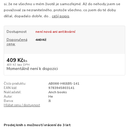
si, že ne všechno v mém životě je samozřejmé. Až do nehody jsem se
považoval za nezranitelného, protože všechno, co jsem do té doby
dělal, dopadalo dobře, do...
celý popis
Dostupnost
není nová ani antikvární
Doporučená
440 Kč
cena:
409 Kč
/
ks
409 Kč
bez DPH
Momentálně není k dispozici
Číslo produktu:
AB066-H6žlB5-141
EAN kód:
9783945803141
Nakladatel:
Anch books
Autor:
He
Barva:
žl
Hlídat cenu / dostupnost
Prodej knih s možností vrácení do 3 let