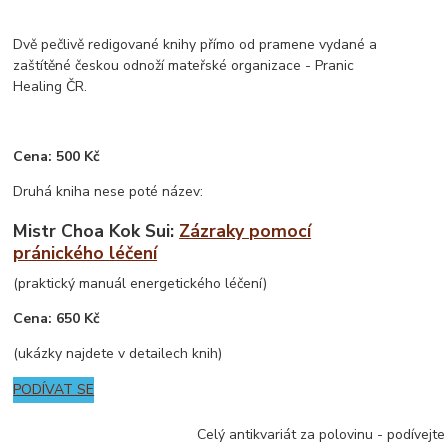
Dvě pečlivě redigované knihy přímo od pramene vydané a
zaštítěné českou odnoží mateřské organizace - Pranic
Healing ČR.
Cena: 500 Kč
Druhá kniha nese poté název:
Mistr Choa Kok Sui:
Zázraky pomocí
pránického léčení
(praktický manuál energetického léčení)
Cena: 650 Kč
(ukázky najdete v detailech knih)
PODÍVAT SE
Celý antikvariát za polovinu - podívejt