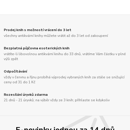
Prodej knih s možností vrácení do 3 let
všechny antikvární knihy můžete vrátit až do 3 let od zakoupení
Bezplatná půjčovna esoterických knih
vrátíte-li libovolnou antikvární knihu do 33 dnů, vrátíme Vám částku v plné
výši zpět
Odpočítávání
vždy v červnu a říjnu probíhá výprodej vybraných knih za stále se snižující
ceny od 31 do 1 Kč
Rozesílání úryvků zdarma
21 dnů - 21 úryvků; na výběr vždy ze 3 knih; přihlaste se kdykoliv
E-novinky jednou za 14 dnů