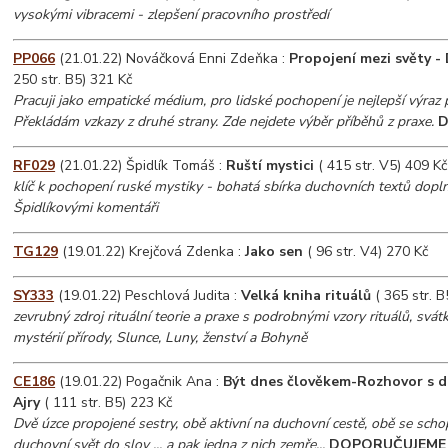
vysokými vibracemi - zlepšení pracovního prostředí
PP066
(21.01.22) Nováčková Enni Zdeňka :
Propojení mezi světy -
250 str. B5) 321 Kč
Pracuji jako empatické médium, pro lidské pochopení je nejlepší výraz 
Překládám vzkazy z druhé strany. Zde nejdete výběr příběhů z praxe.
D
RF029
(21.01.22) Špidlík Tomáš :
Ruští mystici
( 415 str. V5) 409 Kč
klíč k pochopení ruské mystiky - bohatá sbírka duchovních textů dopl
Špidlíkovými komentáři
TG129
(19.01.22) Krejčová Zdenka :
Jako sen
( 96 str. V4) 270 Kč
SY333
(19.01.22) Peschlová Judita :
Velká kniha rituálů
( 365 str. B
zevrubný zdroj rituální teorie a praxe s podrobnými vzory rituálů, svátk
mystérií přírody, Slunce, Luny, ženství a Bohyně
CE186
(19.01.22) Pogačnik Ana :
Být dnes člověkem-Rozhovor s du
Ajry
( 111 str. B5) 223 Kč
Dvě úzce propojené sestry, obě aktivní na duchovní cestě, obě se scho
duchovní svět do slov ... a pak jedna z nich zemře...
DOPORUČUJEME