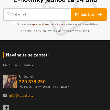
Přihlásit se
Souhlasím se
zpracováním osobních údajů
za účelem rozesílky newsletteru.
při zájmu o zasílání novinek vložte prosím Váš e-mail
Neváhejte se zeptat:
Knihkupectví Hledající
Jan Jelínek
220 873 250
Po-Pá 10-18, ve středu do 20 hodin
info@hledajici.cz