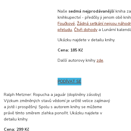
Naše
sedmá nejprodávanější
kniha za
knihkupectví - předčily ji jenom obě kni
Foučkové
,
Žádná setkání nejsou náhod
přeludu
,
Čtyři dohody
a Lunární kalendá
Ukázku najdete v detailu knihy.
Cena: 185 Kč
Další autorovy knihy
zde
.
PODÍVAT SE
Ralph Metzner: Ropucha a jaguár (doplněny zásoby)
Výzkum změněných stavů vědomí je určitě velice zajímavý
a jistě i prospěšný. Spolu s autorem knihy se můžeme
právě tímto směrem zlehka ponořit. Ukázku najdete v
detailu knihy.
Cena: 299 Kč