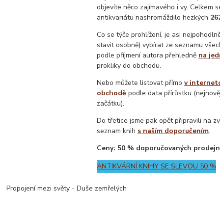
objevíte něco zajímavého i vy. Celkem 
antikvariátu nashromáždilo hezkých
26
Co se týče prohlížení, je asi nejpohodlně
stavit osobně) vybírat ze seznamu všec
podle příjmení autora přehledně
na jed
prokliky do obchodu.
Nebo můžete listovat přímo
v interne
obchodě
podle data přírůstku (nejnově
začátku).
Do třetice jsme pak opět připravili na z
seznam knih
s naším doporučením
.
Ceny: 50 % doporučovaných prodejn
ANTIKVÁRNÍ KNIHY SE SLEVOU 50 %
Propojení mezi světy - Duše zemřelých