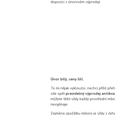
dispozici v únorovém výprodeji
Únor bílý, ceny šílí.
To mi nějak vyklouzlo, nechci příliš pře
zde opět
pravidelný výprodej antikva
můžete těšit vždy každý prostřední měsíc
nevyjímaje.
Zejména zpočátku měsíce je vždy z čeho 