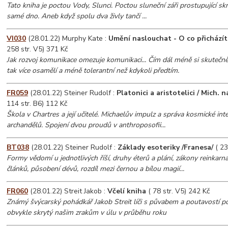
Tato kniha je poctou Vody, Slunci. Poctou sluneční záři prostupující sk
samé dno. Aneb když spolu dva živly tančí ...
VI030
(28.01.22) Murphy Kate :
Umění naslouchat - O co přicházít
258 str. V5) 371 Kč
Jak rozvoj komunikace omezuje komunikaci... Čím dál méně si skutečn
tak více osamělí a méně tolerantní než kdykoli předtím.
FR059
(28.01.22) Steiner Rudolf :
Platonici a aristotelici / Mich.
114 str. B6) 112 Kč
Škola v Chartres a její učitelé. Michaelův impulz a správa kosmické int
archandělů. Spojení dvou proudů v anthroposofii...
BT038
(28.01.22) Steiner Rudolf :
Základy esoteriky /Franesa/
( 23
Formy vědomí u jednotlivých říší, druhy éterů a plání, zákony reinkarn
článků, působení dévů, rozdíl mezi černou a bílou magií...
FR060
(28.01.22) Streit Jakob :
Včelí kniha
( 78 str. V5) 242 Kč
Známý švýcarský pohádkář Jakob Streit líči s půvabem a poutavostí p
obvykle skrytý našim zrakům v úlu v průběhu roku