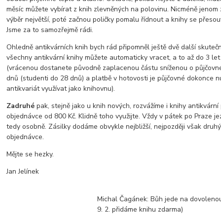
měsíc můžete vybírat z knih zlevněných na polovinu. Nicméně jenom 
výběr největší, poté začnou poličky pomalu řídnout a knihy se přeso
Jsme za to samozřejmě rádi.
Ohledně antikvárních knih bych rád připomněl ještě dvě další skuteč
všechny antikvární knihy můžete automaticky vracet, a to až do 3 le
(vrácenou dostanete původně zaplacenou částu sníženou o půjčovné).
dnů (studenti do 28 dnů) a platbě v hotovosti je půjčovné dokonce 
antikvariát využívat jako knihovnu).
Zadruhé
pak, stejně jako u knih nových, rozvážíme i knihy antikvárn
objednávce od 800 Kč. Klidně toho využijte. Vždy v pátek po Praze j
tedy osobně. Zásilky dodáme obvykle nejbližší, nejpozději však druh
objednávce.
Mějte se hezky.
Jan Jelínek
Michal Čagánek: Bůh jede na dovolenou
9. 2. přidáme knihu zdarma)