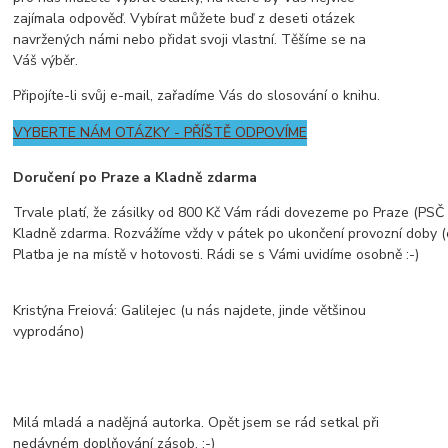
zajímala odpověď. Vybírat můžete buď z deseti otázek
navržených námi nebo přidat svoji vlastní. Těšíme se na
Váš výběr.
Připojíte-li svůj e-mail, zařadíme Vás do slosování o knihu.
VYBERTE NÁM OTÁZKY - PŘÍŠTĚ ODPOVÍME
Doručení po Praze a Kladně zdarma
Trvale platí, že zásilky od 800 Kč Vám rádi dovezeme po Praze (PSČ z
Kladně zdarma. Rozvážíme vždy v pátek po ukončení provozní doby (
Platba je na místě v hotovosti. Rádi se s Vámi uvidíme osobně :-)
Kristýna Freiová: Galilejec (u nás najdete, jinde většinou
vyprodáno)
Milá mladá a nadějná autorka. Opět jsem se rád setkal při
nedávném doplňování zásob. :-)