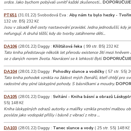
srdce. Jako bychom pobývali uvnitř každé zkušenosti...
DOPORUČUJ
PT651
(31.01.22) Svobodová Eva :
Aby nám tu bylo hezky - Tvoří
132 str. B5) 232 Kč
Jsou v zásadě dvě cesty nastavování pravidel. Jedna jednodušší, kdy je
nefungují. A druhá těžší, kdy do tvorby zatáhneme děti...
DA106
(28.01.22) Daggy :
Křišťálová řeka
( 99 str. B5) 232 Kč
Tato kniha představuje několik let přerodu existence žití mezi hněve
se z daných norem života. Navrácení se k lehkosti Bytí.
DOPORUČUJ
DA104
(28.01.22) Daggy :
Pohodky slunce a vodičky
( 57 str. S5) 
Tato kniha pohodek vznikla na žádost mých čtenářů, kteří chtějí pro sv
radostné dny plné láskyplné pohody. S básničkami a moudry.
DOPOR
DA105
(28.01.22) Daggy :
Svítání - Kniha básní a obrazů Láskypl
S5) 148 Kč
Kniha láskyplných odrazů autorky a malířky vznikla prvotní malbou ob
posléze jako vodopád přišly i básně z vibrací z nitra ...
DA103
(28.01.22) Daggy :
Tanec slunce a vody
( 25 str. S5) 148 Kč