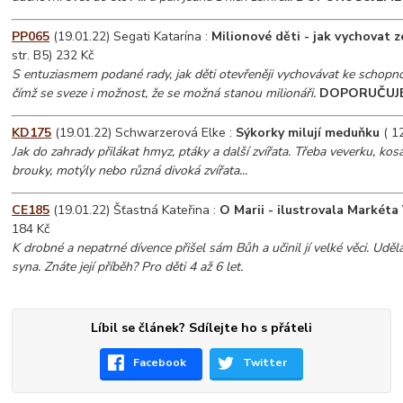
PP065
(19.01.22) Segati Katarína :
Milionové děti - jak vychovat ze
str. B5) 232 Kč
S entuziasmem podané rady, jak děti otevřeněji vychovávat ke schopnos
čímž se sveze i možnost, že se možná stanou milionáři.
DOPORUČUJ
KD175
(19.01.22) Schwarzerová Elke :
Sýkorky milují meduňku
( 12
Jak do zahrady přilákat hmyz, ptáky a další zvířata. Třeba veverku, kosa,
brouky, motýly nebo různá divoká zvířata...
CE185
(19.01.22) Šťastná Kateřina :
O Marii - ilustrovala Markéta
184 Kč
K drobné a nepatrné dívence přišel sám Bůh a učinil jí velké věci. Udě
syna. Znáte její příběh? Pro děti 4 až 6 let.
Líbil se článek? Sdílejte ho s přáteli
Facebook
Twitter