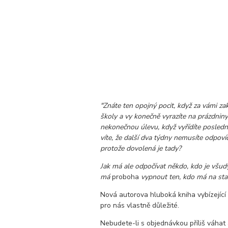
"Znáte ten opojný pocit, když za vámi z
školy a vy konečně vyrazíte na prázdnin
nekonečnou úlevu, když vyřídíte posledn
víte, že další dva týdny nemusíte odpoví
protože dovolená je tady?
Jak má ale odpočívat někdo, kdo je všud
má
proboha
vypnout ten, kdo má na star
Nová autorova hluboká kniha vybízející 
pro nás vlastně důležité.
Nebudete-li s objednávkou příliš váhat a