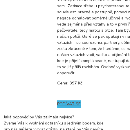
sami. Zatímco třeba u psychoterapeut
souvislosti pracně a postupně, pomocí
negace odhalovat poměrně účinně a rych
vede zejména přes vztahy a to v první ř
pečovatele, tedy matku a otce. Tam býv
našich potíží, které se pak opakují i v n
vztazích - se sourozenci, partnery, dětm
zcela zkráceně v tom, že hledáme, co n
našich vztazích vadí, vadilo a příjímání 
kde je přijetí komplikované, nastupují dal
to se již příliš rozbíhám. Osobně vyzko
doporučit.
Cena: 397 Kč
PODÍVAT SE
Jaká odpověď by Vás zajímala nejvíce?
Zveme Vás k vyplnění dotazníku s jediným bodem, kde
pro nás můžete vybrat otázky, na které by Vás nejvíce