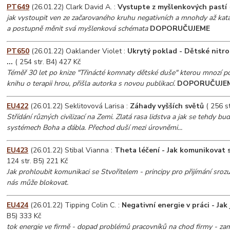
PT649
(26.01.22) Clark David A. :
Vystupte z myšlenkových pastí
jak vystoupit ven ze začarovaného kruhu negativních a mnohdy až kat
a postupně měnit svá myšlenková schémata
DOPORUČUJEME
PT650
(26.01.22) Oaklander Violet :
Ukrytý poklad - Dětské nitro
...
( 254 str. B4) 427 Kč
Téměř 30 let po knize "Třinácté komnaty dětské duše" kterou mnozí po
knihu o terapii hrou, přišla autorka s novou publikací.
DOPORUČUJE
EU422
(26.01.22) Seklitovová Larisa :
Záhady vyšších světů
( 256 st
Střídání různých civilizací na Zemi. Zlatá rasa lidstva a jak se tehdy bud
systémech Boha a ďábla. Přechod duší mezi úrovněmi...
EU423
(26.01.22) Stibal Vianna :
Theta léčení - Jak komunikovat s 
124 str. B5) 221 Kč
Jak prohloubit komunikaci se Stvořitelem - principy pro přijímání sroz
nás může blokovat.
EU424
(26.01.22) Tipping Colin C. :
Negativní energie v práci - Jak
B5) 333 Kč
tok energie ve firmě - dopad problémů pracovníků na chod firmy - zam