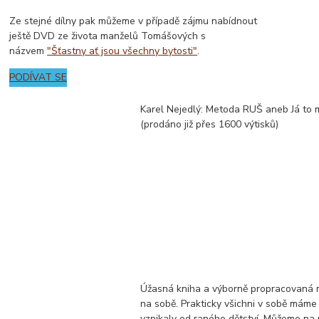
Ze stejné dílny pak můžeme v případě zájmu nabídnout
ještě DVD ze života manželů Tomášových s
názvem
"Šťastny ať jsou všechny bytosti"
.
PODÍVAT SE
Karel Nejedlý: Metoda RUŠ aneb Já to 
(prodáno již přes 1600 výtisků)
Úžasná kniha a výborně propracovaná 
na sobě. Prakticky všichni v sobě máme 
vznikaly od raného dětství. Můžeme na 