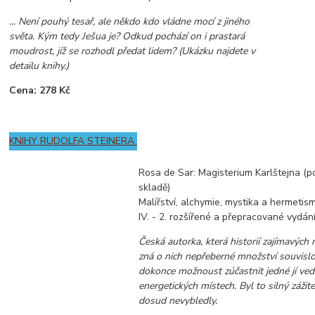
... Není pouhý tesař, ale někdo kdo vládne mocí z jiného
světa. Kým tedy Ješua je? Odkud pochází on i prastará
moudrost, jíž se rozhodl předat lidem? (Ukázku najdete v
detailu knihy.)
Cena: 278 Kč
KNIHY RUDOLFA STEINERA
Rosa de Sar: Magisterium Karlštejna (p
skladě)
Malířství, alchymie, mystika a hermetis
IV. - 2. rozšířené a přepracované vydání
Česká autorka, která historií zajímavých 
zná o nich nepřeberné množství souvislo
dokonce možnoust zúčastnit jedné jí ve
energetických místech. Byl to silný záži
dosud nevybledly.