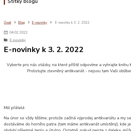
Štítky blogu
Úvod
Blog
E-novinky
E-novinky k 3. 2. 2022
04
.
02
.
2022
E-novinky
E-novinky k 3. 2. 2022
Vyberte pro nás otázky, na které příště odpovíme a vyhrajte knihu 
Prolistujte zlevněný antikvariát - nejsou tam Vaši oblíbe
Milí přátelé.
Na únor se vždy těšíme, protože začíná výprodej antikvariátu a my se 
dostáváme do horního patra (tam máme antikvariát umístěný), kde j
období příjemné teplo a útulno. Ostatně, pokud nejste z daleka, můžet