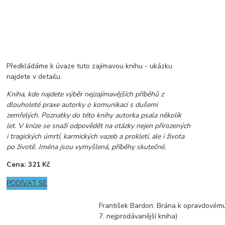
Předkládáme k úvaze tuto zajímavou knihu - ukázku
najdete v detailu.
Kniha, kde najdete výběr nejzajímavějších příběhů z
dlouholeté praxe autorky o komunikaci s dušemi
zemřelých. Poznatky do této knihy autorka psala několik
let. V knize se snaží odpovědět na otázky nejen přirozených
i tragických úmrtí, karmických vazeb a prokletí, ale i života
po životě. Jména jsou vymyšlená, příběhy skutečné.
Cena: 321 Kč
PODÍVAT SE
František Bardon: Brána k opravdovém
7. nejprodávanější kniha)