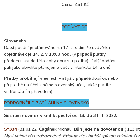
Cena: 451 Kč
PODÍVAT SE
Slovensko
Další podání je plánováno na 17. 2. s tím, že uzávěrka
objednávek je
14. 2. v 10:00 hod.
(v případě platby
předem musí do této doby dorazit i platba). Další podání
pak jako obvykle plánujeme opět v intervalu 14-ti dnů.
Platby probíhají v eurech
- ať již v případě dobírky, nebo
při platbě na účet (máme slovenský účet, takže platíte
vnitrostátním převodem).
PODROBNĚJI O ZASÍLÁNÍ NA SLOVENSKO
Seznam novinek v knihkupectví od 18. do 31. 1. 2022:
SY334
(31.01.22) Čagánek Michal :
Bůh jede na dovolenou
( 113 st
Mysl vnímá věci trojrozměrně. Existuje ale i hlubší způsob vnímání, čt