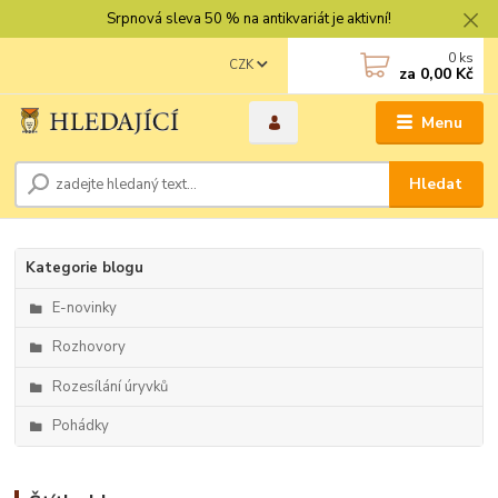
Srpnová sleva 50 % na antikvariát je aktivní!
0
ks
CZK
za
0,00 Kč
Menu
Hledat
Kategorie blogu
E-novinky
Rozhovory
Rozesílání úryvků
Pohádky