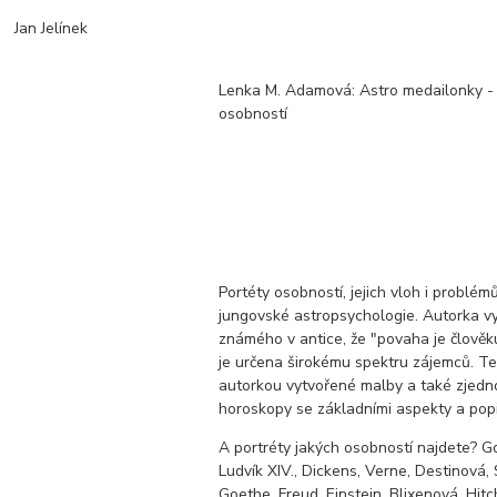
Jan Jelínek
Lenka M. Adamová: Astro medailonky -
osobností
Portéty osobností, jejich vloh i problémů
jungovské astropsychologie. Autorka vy
známého v antice, že "povaha je člově
je určena širokému spektru zájemců. Te
autorkou vytvořené malby a také zjed
horoskopy se základními aspekty a pop
A portréty jakých osobností najdete? Go
Ludvík XIV., Dickens, Verne, Destinová,
Goethe, Freud, Einstein, Blixenová, Hitc