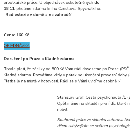
proutkařské práce. U objednávek uskutečněných
do
18.11.
přidáme zdarma knihu Czeslawa Spychalkiho:
"
Radiestezie v domě a na zahradě
".
Cena: 160 Kč
OBJEDNÁVKA
Doručení po Praze a Kladně zdarma
Trvale platí, že zásilky od 800 Kč Vám rádi dovezeme po Praze (PSČ z
Kladně zdarma. Rozvážíme vždy v pátek po ukončení provozní doby (
Platba je na místě v hotovosti. Rádi se s Vámi uvidíme osobně :-)
Stanislav Grof: Cesta psychonauta /1 (a
Opět máme na skladě i první díl, který 
nebyl.
Souhrnná práce ze sklonku autorova živ
dílem zabývajícím se světem psychologie