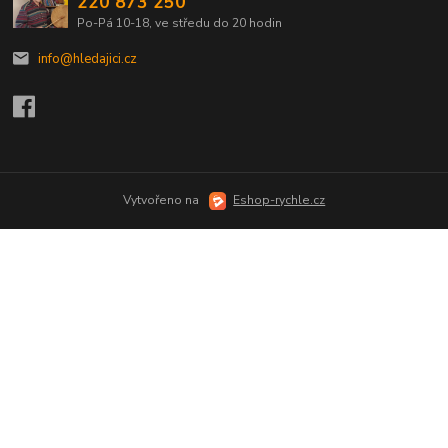
220 873 250
Po-Pá 10-18, ve středu do 20 hodin
info@hledajici.cz
Vytvořeno na
Eshop-rychle.cz