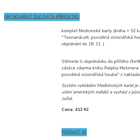
ANTIKVARIÁT DLE DATA PŘÍRŮSTKU
komplet Medicinské karty (kniha + 52 k
"Teonanácatl, posvátná vizionářská ho
objednání do 18. 11. )
Stihnete-li objednávku do příštího čtvrt
zásilce zdarma knihu Ralpha Metznera
posvátná vizionářská houba" z nakladate
Systém vykládání Medicinských karet je
učení amerických indiátů a vychází z půs
zvířat.
Cena: 413 Kč
PODÍVAT SE