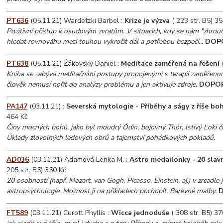
PT636
(05.11.21) Wardetzki Barbel :
Krize je výzva
( 223 str. B5) 35
Pozitivní přístup k osudovým zvratům. V situacích, kdy se nám "zhrouti
hledat rovnováhu mezi touhou vykročit dál a potřebou bezpečí...
DOP
PT638
(05.11.21) Žákovský Daniel :
Meditace zaměřená na řešení
(
Kniha se zabývá meditačními postupy propojenými s terapií zaměřenou
člověk nemusí nořit do analýzy problému a jen aktivuje zdroje.
DOPO
PA147
(03.11.21) :
Severská mytologie - Příběhy a ságy z říše boh
464 Kč
Činy mocných bohů, jako byl moudrý Ódin, bojovný Thór, lstivý Loki č
Úklady zlovolných ledových obrů a tajemství pohádkových pokladů.
AD036
(03.11.21) Adamová Lenka M. :
Astro medailonky - 20 slav
205 str. B5) 350 Kč
20 osobností (např. Mozart, van Gogh, Picasso, Einstein, aj.) v zrcadle
astropsychologie. Možnost ji na příkladech pochopit. Barevné malby.
FT589
(03.11.21) Curott Phyllis :
Wicca jednoduše
( 308 str. B5) 37