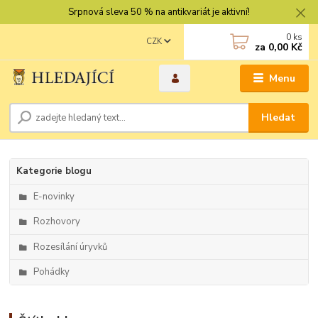
Srpnová sleva 50 % na antikvariát je aktivní!
0
ks
CZK
za
0,00 Kč
Menu
Hledat
Kategorie blogu
E-novinky
Rozhovory
Rozesílání úryvků
Pohádky