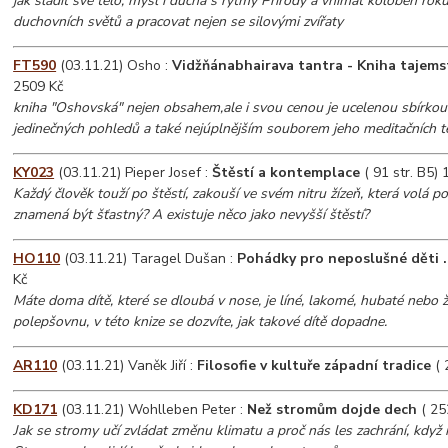
jak sladit své tělo, mysl i ducha s rytmy Přírody a vnímat koloběh roku
duchovních světů a pracovat nejen se silovými zvířaty
FT590
(03.11.21) Osho :
Vidžňánabhairava tantra - Kniha tajems
2509 Kč
kniha "Oshovská" nejen obsahem,ale i svou cenou je ucelenou sbírko
jedinečných pohledů a také nejúplnějším souborem jeho meditačních t
KY023
(03.11.21) Pieper Josef :
Štěstí a kontemplace
( 91 str. B5) 
Každý člověk touží po štěstí, zakouší ve svém nitru žízeň, která volá po
znamená být šťastný? A existuje něco jako nevyšší štěstí?
HO110
(03.11.21) Taragel Dušan :
Pohádky pro neposlušné děti .
Kč
Máte doma dítě, které se dloubá v nose, je líné, lakomé, hubaté nebo ž
polepšovnu, v této knize se dozvíte, jak takové dítě dopadne.
AR110
(03.11.21) Vaněk Jiří :
Filosofie v kultuře západní tradice
( 
KD171
(03.11.21) Wohlleben Peter :
Než stromům dojde dech
( 25
Jak se stromy učí zvládat změnu klimatu a proč nás les zachrání, když