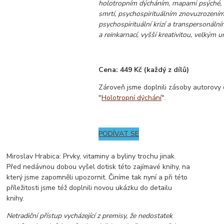
holotropním dýcháním, mapami psýché, 
smrtí, psychospirituálním znovuzrozením
psychospirituální krizí a transpersonální
a reinkarnací, vyšší kreativitou, velkým 
Cena: 449 Kč (každý z dílů)
Zároveň jsme doplnili zásoby autorovy 
"
Holotropní dýchání
".
PODÍVAT SE
Miroslav Hrabica: Prvky, vitaminy a byliny trochu jinak
Před nedávnou dobou vyšel dotisk této zajímavé knihy, na
který jsme zapomněli upozornit. Činíme tak nyní a při této
příležitosti jsme též doplnili novou ukázku do detailu
knihy.
Netradiční přístup vycházející z premisy, že nedostatek