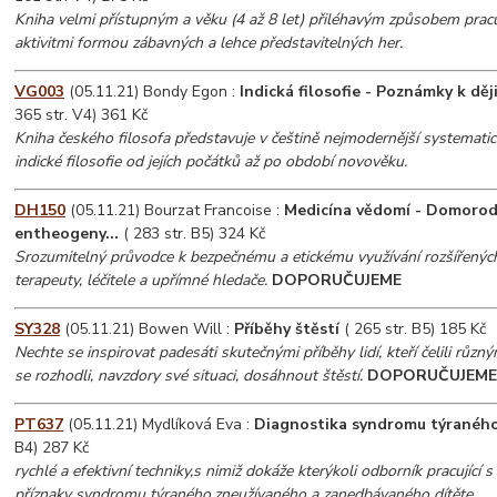
Kniha velmi přístupným a věku (4 až 8 let) přiléhavým způsobem prac
aktivitmi formou zábavných a lehce představitelných her.
VG003
(05.11.21) Bondy Egon :
Indická filosofie - Poznámky k děj
365 str. V4) 361 Kč
Kniha českého filosofa představuje v češtině nejmodernější systematic
indické filosofie od jejích počátků až po období novověku.
DH150
(05.11.21) Bourzat Francoise :
Medicína vědomí - Domorod
entheogeny...
( 283 str. B5) 324 Kč
Srozumitelný průvodce k bezpečnému a etickému využívání rozšířenýc
terapeuty, léčitele a upřímné hledače.
DOPORUČUJEME
SY328
(05.11.21) Bowen Will :
Příběhy štěstí
( 265 str. B5) 185 Kč
Nechte se inspirovat padesáti skutečnými příběhy lidí, kteří čelili růz
se rozhodli, navzdory své situaci, dosáhnout štěstí.
DOPORUČUJEM
PT637
(05.11.21) Mydlíková Eva :
Diagnostika syndromu týraného 
B4) 287 Kč
rychlé a efektivní techniky,s nimiž dokáže kterýkoli odborník pracující s
příznaky syndromu týraného,zneužívaného a zanedbávaného dítěte