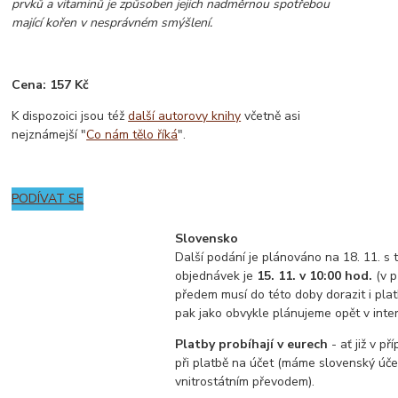
prvků a vitaminů je způsoben jejich nadměrnou spotřebou
mající kořen v nesprávném smýšlení.
Cena: 157 Kč
K dispozoici jsou též
další autorovy knihy
včetně asi
nejznámejší "
Co nám tělo říká
".
PODÍVAT SE
Slovensko
Další podání je plánováno na 18. 11. s 
objednávek je
15. 11. v 10:00 hod.
(v p
předem musí do této doby dorazit i plat
pak jako obvykle plánujeme opět v inter
Platby probíhají v eurech
- ať již v př
při platbě na účet (máme slovenský účet
vnitrostátním převodem).