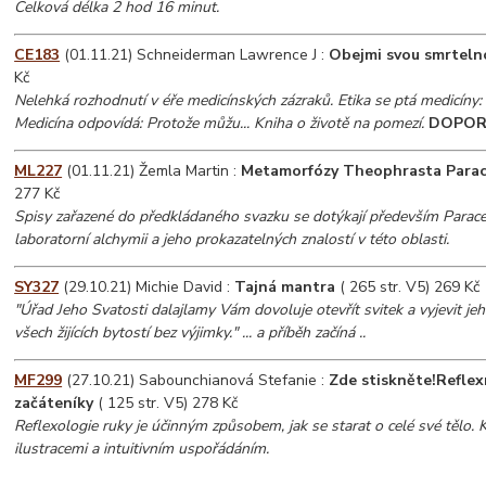
Celková délka 2 hod 16 minut.
CE183
(01.11.21) Schneiderman Lawrence J :
Obejmi svou smrteln
Kč
Nelehká rozhodnutí v éře medicínských zázraků. Etika se ptá medicíny:
Medicína odpovídá: Protože můžu... Kniha o životě na pomezí.
DOPOR
ML227
(01.11.21) Žemla Martin :
Metamorfózy Theophrasta Parac
277 Kč
Spisy zařazené do předkládaného svazku se dotýkají především Parac
laboratorní alchymii a jeho prokazatelných znalostí v této oblasti.
SY327
(29.10.21) Michie David :
Tajná mantra
( 265 str. V5) 269 Kč
"Úřad Jeho Svatosti dalajlamy Vám dovoluje otevřít svitek a vyjevit je
všech žijících bytostí bez výjimky." ... a příběh začíná ..
MF299
(27.10.21) Sabounchianová Stefanie :
Zde stiskněte!Reflex
začáteníky
( 125 str. V5) 278 Kč
Reflexologie ruky je účinným způsobem, jak se starat o celé své tělo.
ilustracemi a intuitivním uspořádáním.