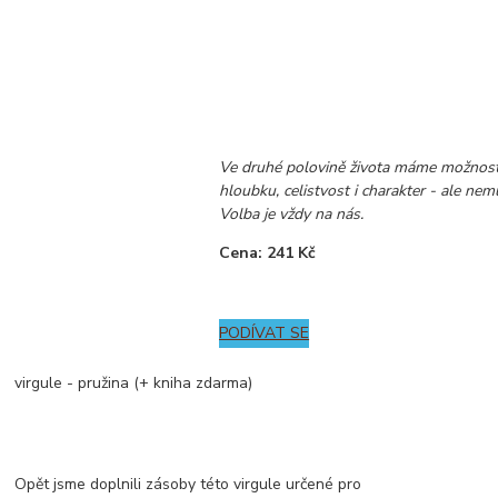
Ve druhé polovině života máme možnost 
hloubku, celistvost i charakter - ale nemu
Volba je vždy na nás.
Cena: 241 Kč
PODÍVAT SE
virgule - pružina (+ kniha zdarma)
Opět jsme doplnili zásoby této virgule určené pro