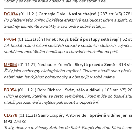
Stromy se bez lidí hravě obejdou, ale my bez stromů ne...
DO034
(01.11.21) Carnegie Dale :
Naslouchejte!
( 237 str. V5) 278 
Po přečtení této knihy: Dokážete efektnivě naslouchat lidem a zjistit, co
Snadněji usměrníte konflikty a zachováte dobré vztahy...
PP064
(01.11.21) Jůn Hynek :
Když běžné postupy selhávají
( 52 st
Jak hledat reálná řešení složitých situací v sociálních službách, zejména
souběhem mentálního handicapu a chování náročného na péči.
MF094
(01.11.21) Neubauer Zdeněk :
Skrytá pravda Země
( 318 str
Živly jako archetypy ekologického myšlení. Zkusme otevřít svou předsta
nabízí nám jazyk,jehož pojmy,pocity a obrazy již v sobě máme.
BR054
(01.11.21) Rohr Richard :
Svět, tělo a ďábel
( 103 str. V5) 2
Hřích je pojem, kterému se často vyhýbáme, i když může do lidské situa
hlubší porozumění a nejlépe pak soucit a odpuštění.
CD278
(01.11.21) Saint-Exupéry Antoine de :
Správně vidíme jen s
MP3
276 Kč
Texty, úvahy a myšlenky Antoine de Saint-Exupéryho čtou Klára Isso