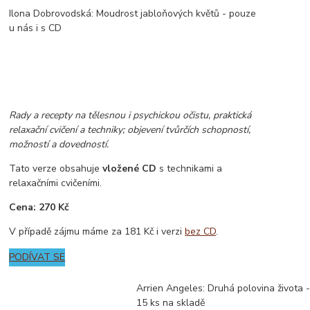
Ilona Dobrovodská: Moudrost jabloňových květů - pouze
u nás i s CD
Rady a recepty na tělesnou i psychickou očistu, praktická
relaxační cvičení a techniky; objevení tvůrčích schopností,
možností a dovedností.
Tato verze obsahuje
vložené CD
s technikami a
relaxačními cvičeními.
Cena: 270 Kč
V případě zájmu máme za 181 Kč i verzi
bez CD
.
PODÍVAT SE
Arrien Angeles: Druhá polovina života 
15 ks na skladě