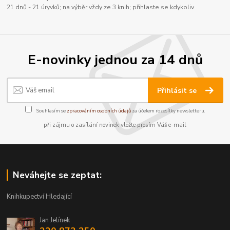
21 dnů - 21 úryvků; na výběr vždy ze 3 knih; přihlaste se kdykoliv
E-novinky jednou za 14 dnů
Přihlásit se
Souhlasím se
zpracováním osobních údajů
za účelem rozesílky newsletteru.
při zájmu o zasílání novinek vložte prosím Váš e-mail
Neváhejte se zeptat:
Knihkupectví Hledající
Jan Jelínek