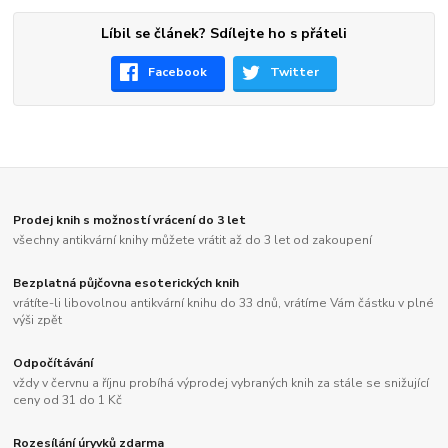
Líbil se článek? Sdílejte ho s přáteli
Facebook
Twitter
Prodej knih s možností vrácení do 3 let
všechny antikvární knihy můžete vrátit až do 3 let od zakoupení
Bezplatná půjčovna esoterických knih
vrátíte-li libovolnou antikvární knihu do 33 dnů, vrátíme Vám částku v plné
výši zpět
Odpočítávání
vždy v červnu a říjnu probíhá výprodej vybraných knih za stále se snižující
ceny od 31 do 1 Kč
Rozesílání úryvků zdarma