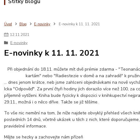
Štítky blogu
Úvod
Blog
E-novinky
E-novinky k 11. 11. 2021
12
.
11
.
2021
E-novinky
E-novinky k 11. 11. 2021
Při objednání do 18.11. můžete mít dvě prémie zdarma - "Teonanác
kartám" nebo "Radiestezie v domě a na zahradě" k pružino
... dnes jenom krátce, neb jsme zahlceni objednávkami na nově vychá
Icka "Odpověď". Za první čtyři hodiny jich dorazilo více než 100, za c
příjemně vytíženi. Kniha bude fyzicky k dispozici v knihkupectví nejp
29.11., možná i o něco dříve. Takže se již těšíme.
To vše nic nemění na tom, že níže najdete obvyklý přehled všech kni
posledních 14 dnů, včetně ukázek u těch z nich, které doporučujeme,
pravidelné informace.
Mějte se hezky a zachovejte nám přízeň