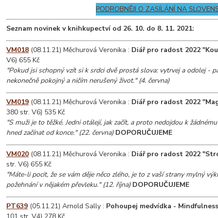
PODROBNĚJI O ZASÍLÁNÍ NA SLOVEN
Seznam novinek v knihkupectví od 26. 10. do 8. 11. 2021:
VM018
(08.11.21) Měchurová Veronika :
Diář pro radost 2022 "Kou
V6) 655 Kč
"Pokud jsi schopný vzít si k srdci dvě prostá slova: vytrvej a odolej - 
nekonečně pokojný a ničím nerušený život." (4. června)
VM019
(08.11.21) Měchurová Veronika :
Diář pro radost 2022 "Ma
380 str. V6) 535 Kč
"S muži je to těžké. Jedni otálejí, jak začít, a proto nedojdou k žádnému k
hned začínat od konce." (22. června)
DOPORUČUJEME
VM020
(08.11.21) Měchurová Veronika :
Diář pro radost 2022 "Str
str. V6) 655 Kč
"Máte-li pocit, že se vám děje něco zlého, je to z vaší strany mylný výkl
požehnání v nějakém převleku." (12. října)
DOPORUČUJEME
PT639
(05.11.21) Arnold Sally :
Pohoupej medvídka - Mindfulness 
101 str. V4) 278 Kč