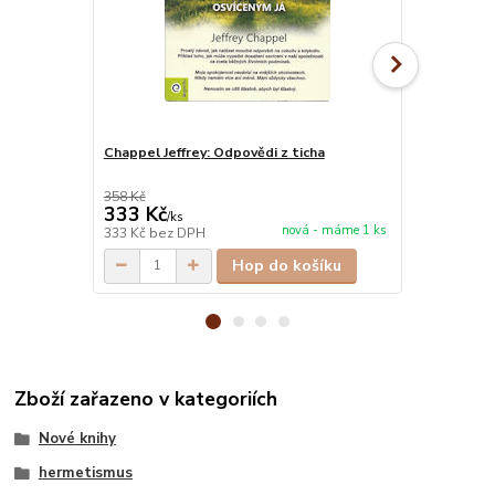
Chappel Jeffrey: Odpovědi z ticha
Chaya Lucie:
voláním srd
358 Kč
349 Kč
333 Kč
262 Kč
/
ks
/
ks
nová - máme 1 ks
333 Kč
bez DPH
262 Kč
bez 
Hop do košíku
Zboží zařazeno v kategoriích
Nové knihy
hermetismus