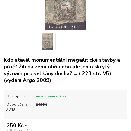
Kdo stavěl monumentální megailitické stavby a
proč? Žili na zemi obři nebo jde jen o skrytý
význam pro velikány ducha? ... ( 223 str. V5)
(vydání Argo 2009)
Dostupnost
nová - máme 2 ks
Doporučená
269 Kč
cena:
250 Kč
/
ks
250 Kč
bez DPH