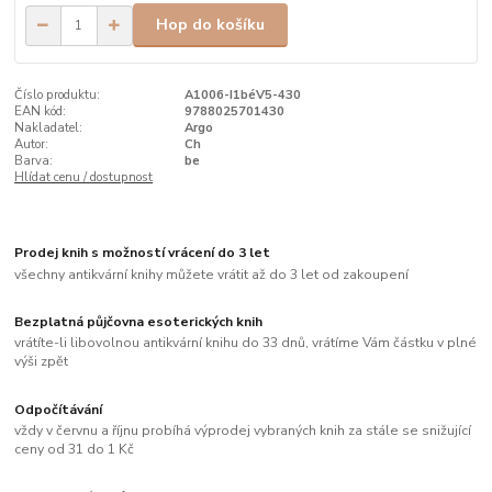
Hop do košíku
Číslo produktu:
A1006-I1béV5-430
EAN kód:
9788025701430
Nakladatel:
Argo
Autor:
Ch
Barva:
be
Hlídat cenu / dostupnost
Prodej knih s možností vrácení do 3 let
všechny antikvární knihy můžete vrátit až do 3 let od zakoupení
Bezplatná půjčovna esoterických knih
vrátíte-li libovolnou antikvární knihu do 33 dnů, vrátíme Vám částku v plné
výši zpět
Odpočítávání
vždy v červnu a říjnu probíhá výprodej vybraných knih za stále se snižující
ceny od 31 do 1 Kč