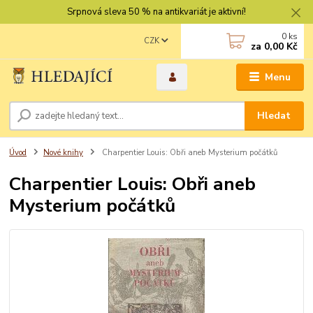
Srpnová sleva 50 % na antikvariát je aktivní!
0
ks
CZK
za
0,00 Kč
Menu
Hledat
Úvod
Nové knihy
Charpentier Louis: Obři aneb Mysterium počátků
Charpentier Louis: Obři aneb
Mysterium počátků