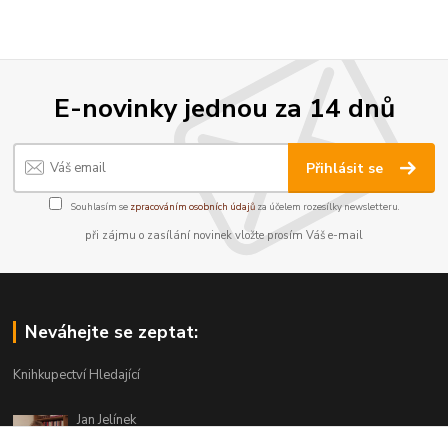
E-novinky jednou za 14 dnů
Přihlásit se
Souhlasím se
zpracováním osobních údajů
za účelem rozesílky newsletteru.
při zájmu o zasílání novinek vložte prosím Váš e-mail
Neváhejte se zeptat:
Knihkupectví Hledající
Jan Jelínek
220 873 250