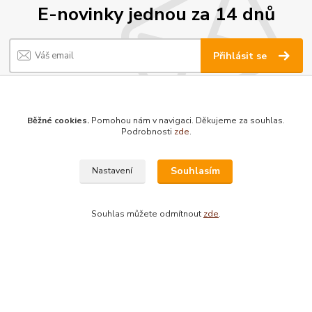
E-novinky jednou za 14 dnů
Přihlásit se
Souhlasím se
zpracováním osobních údajů
za účelem rozesílky newsletteru.
při zájmu o zasílání novinek vložte prosím Váš e-mail
Běžné cookies.
Pomohou nám v navigaci. Děkujeme za souhlas.
Podrobnosti
zde
.
Neváhejte se zeptat:
Souhlasím
Nastavení
Knihkupectví Hledající
Souhlas můžete odmítnout
zde
.
Jan Jelínek
220 873 250
Po-Pá 10-18, ve středu do 20 hodin
info@hledajici.cz