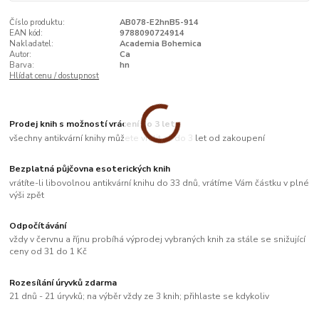
Číslo produktu:
AB078-E2hnB5-914
EAN kód:
9788090724914
Nakladatel:
Academia Bohemica
Autor:
Ca
Barva:
hn
Hlídat cenu / dostupnost
Prodej knih s možností vrácení do 3 let
všechny antikvární knihy můžete vrátit až do 3 let od zakoupení
Bezplatná půjčovna esoterických knih
vrátíte-li libovolnou antikvární knihu do 33 dnů, vrátíme Vám částku v plné
výši zpět
Odpočítávání
vždy v červnu a říjnu probíhá výprodej vybraných knih za stále se snižující
ceny od 31 do 1 Kč
Rozesílání úryvků zdarma
21 dnů - 21 úryvků; na výběr vždy ze 3 knih; přihlaste se kdykoliv