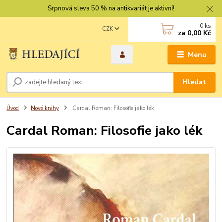
Srpnová sleva 50 % na antikvariát je aktivní!
0
ks
CZK
za
0,00 Kč
Menu
Hledat
Úvod
Nové knihy
Cardal Roman: Filosofie jako lék
Cardal Roman: Filosofie jako lék