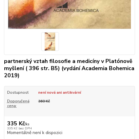
partnerský vztah filosofie a medicíny v Platónově
myšlení ( 396 str. B5) (vydání Academia Bohemica
2019)
Dostupnost
není nová ani antikvární
Doporučená
360 Kč
cena:
335 Kč
/
ks
335 Kč
bez DPH
Momentálně není k dispozici