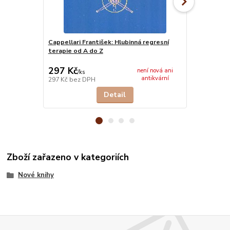
Cappellari František: Hlubinná regresní
Carlson Ken
terapie od A do Z
energie z H
168 Kč
297 Kč
156 Kč
není nová ani
/
ks
/
ks
antikvární
297 Kč
bez DPH
156 Kč
bez 
Detail
Zboží zařazeno v kategoriích
Nové knihy