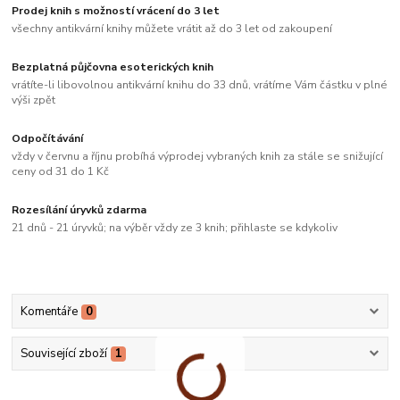
Prodej knih s možností vrácení do 3 let
všechny antikvární knihy můžete vrátit až do 3 let od zakoupení
Bezplatná půjčovna esoterických knih
vrátíte-li libovolnou antikvární knihu do 33 dnů, vrátíme Vám částku v plné
výši zpět
Odpočítávání
vždy v červnu a říjnu probíhá výprodej vybraných knih za stále se snižující
ceny od 31 do 1 Kč
Rozesílání úryvků zdarma
21 dnů - 21 úryvků; na výběr vždy ze 3 knih; přihlaste se kdykoliv
Komentáře
0
Související zboží
1