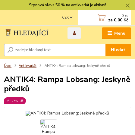
Srpnová sleva 50 % na antikvariát je aktivní!
0
ks
CZK
za
0,00 Kč
Menu
Hledat
Úvod
Antikvariát
ANTIK4: Rampa Lobsang: Jeskyně předků
ANTIK4: Rampa Lobsang: Jeskyně
předků
Antikvariát