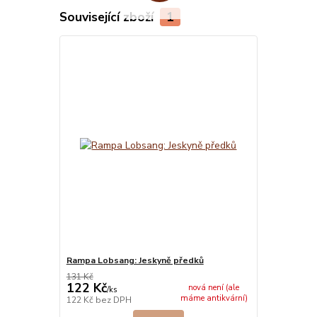
Související zboží
1
Rampa Lobsang: Jeskyně předků
131 Kč
122 Kč
nová není (ale
/
ks
máme antikvární)
122 Kč
bez DPH