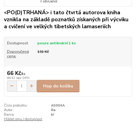
<PO(D)TRHANÁ> i tato čtvrtá autorova kniha
vznikla na základě poznatků získaných při výcviku
a cvičení ve velkých tibetských lamaseriích
Dostupnost
pouze antikvární 1 ks
Doporučená
131 Kč
cena:
66 Kč
/
ks
66 Kč
bez DPH
Hop do košíku
Číslo produktu:
AS004A
Autor:
Ra
Barva:
bí
Hlídat cenu / dostupnost