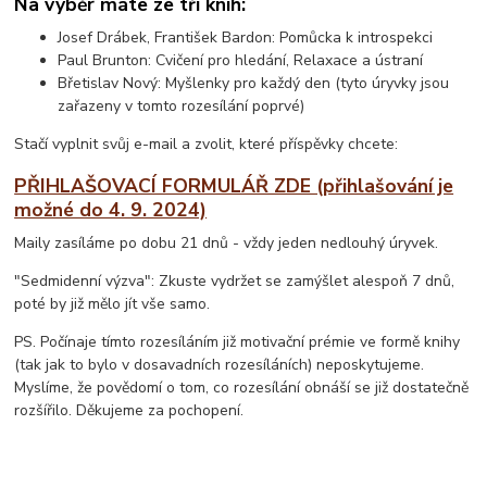
Na výběr máte ze tří knih:
Josef Drábek, František Bardon: Pomůcka k introspekci
Paul Brunton: Cvičení pro hledání, Relaxace a ústraní
Břetislav Nový: Myšlenky pro každý den (tyto úryvky jsou
zařazeny v tomto rozesílání poprvé)
Stačí vyplnit svůj e-mail a zvolit, které příspěvky chcete:
PŘIHLAŠOVACÍ FORMULÁŘ ZDE (přihlašování je
možné do 4. 9. 2024)
Maily zasíláme po dobu 21 dnů - vždy jeden nedlouhý úryvek.
"Sedmidenní výzva": Zkuste vydržet se zamýšlet alespoň 7 dnů,
poté by již mělo jít vše samo.
PS. Počínaje tímto rozesíláním již motivační prémie ve formě knihy
(tak jak to bylo v dosavadních rozesíláních) neposkytujeme.
Myslíme, že povědomí o tom, co rozesílání obnáší se již dostatečně
rozšířilo. Děkujeme za pochopení.