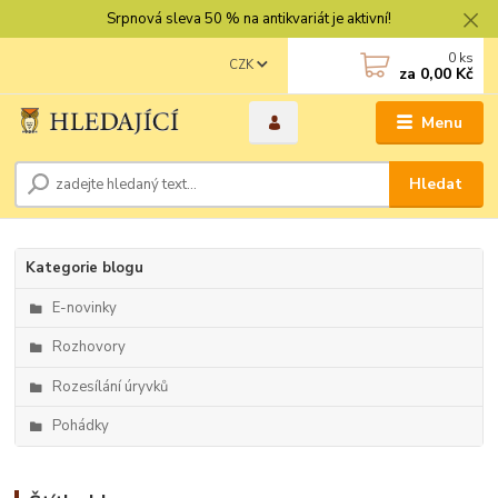
Srpnová sleva 50 % na antikvariát je aktivní!
0
ks
CZK
za
0,00 Kč
Menu
Hledat
Kategorie blogu
E-novinky
Rozhovory
Rozesílání úryvků
Pohádky