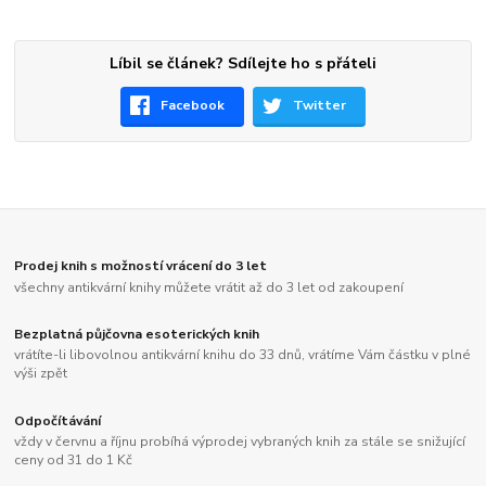
Líbil se článek? Sdílejte ho s přáteli
Facebook
Twitter
Prodej knih s možností vrácení do 3 let
všechny antikvární knihy můžete vrátit až do 3 let od zakoupení
Bezplatná půjčovna esoterických knih
vrátíte-li libovolnou antikvární knihu do 33 dnů, vrátíme Vám částku v plné
výši zpět
Odpočítávání
vždy v červnu a říjnu probíhá výprodej vybraných knih za stále se snižující
ceny od 31 do 1 Kč