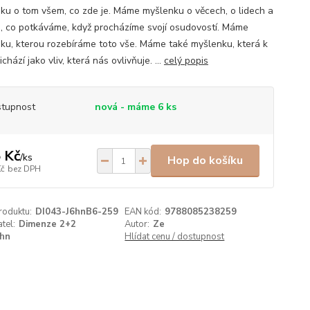
ku o tom všem, co zde je. Máme myšlenku o věcech, o lidech a
, co potkáváme, když procházíme svojí osudovostí. Máme
ku, kterou rozebíráme toto vše. Máme také myšlenku, která k
chází jako vliv, která nás ovlivňuje. ...
celý popis
tupnost
nová - máme 6 ks
 Kč
/
ks
Hop do košíku
Kč
bez DPH
roduktu:
DI043-J6hnB6-259
EAN kód:
9788085238259
tel:
Dimenze 2+2
Autor:
Ze
hn
Hlídat cenu / dostupnost