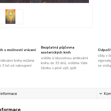
Bezplatná půjčovna
ih s možností vrácení
Odpočí
esoterických knih
vždy v č
vrátíte-li libovolnou antikvární
ntikvární knihy můžete
výprodej
knihu do 33 dnů, vrátíme Vám
do 3 let od zakoupení
se snižu
částku v plné výši zpět
í informace
Kom
informace