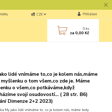
ntakty
Přihlášení
CZK
0
ks
za
0,00 Kč
ako lidé vnímáme to,co je kolem nás,máme
 myšlenku o tom všem,co zde je. Máme
enku o všem,co potkáváme,když
házíme svojí osudovostí... ( 28 str. B6)
ání Dimenze 2+2 2023)
ka My jako lidé vnímáme to, co je kolem nás, máme tedy