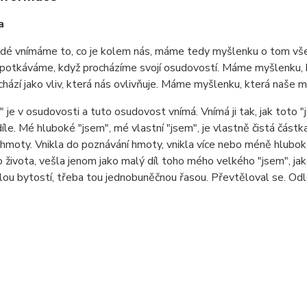
a
idé vnímáme to, co je kolem nás, máme tedy myšlenku o tom vše
 potkáváme, když procházíme svojí osudovostí. Máme myšlenku, 
chází jako vliv, která nás ovlivňuje. Máme myšlenku, která naše 
 je v osudovosti a tuto osudovost vnímá. Vnímá ji tak, jak toto 
íle. Mé hluboké "jsem", mé vlastní "jsem", je vlastně čistá částk
 hmoty. Vnikla do poznávání hmoty, vnikla více nebo méně hluboko
 života, vešla jenom jako malý díl toho mého velkého "jsem", jako
ou bytostí, třeba tou jednobuněčnou řasou. Převtěloval se. Odloži