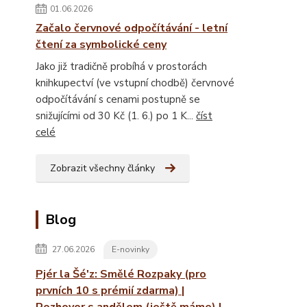
01.06.2026
Začalo červnové odpočítávání - letní
čtení za symbolické ceny
Jako již tradičně probíhá v prostorách
knihkupectví (ve vstupní chodbě) červnové
odpočítávání s cenami postupně se
snižujícími od 30 Kč (1. 6.) po 1 K...
číst
celé
Zobrazit všechny články
Blog
27.06.2026
E-novinky
Pjér la Šé'z: Smělé Rozpaky (pro
prvních 10 s prémií zdarma) |