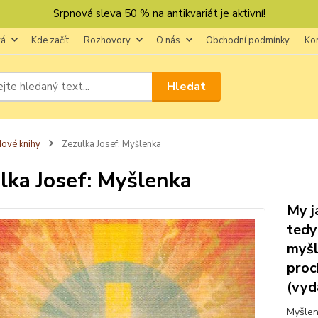
Srpnová sleva 50 % na antikvariát je aktivní!
vá
Kde začít
Rozhovory
O nás
Obchodní podmínky
Ko
Hledat
ové knihy
Zezulka Josef: Myšlenka
lka Josef: Myšlenka
My j
tedy
myšl
proc
(vyd
Myšlen