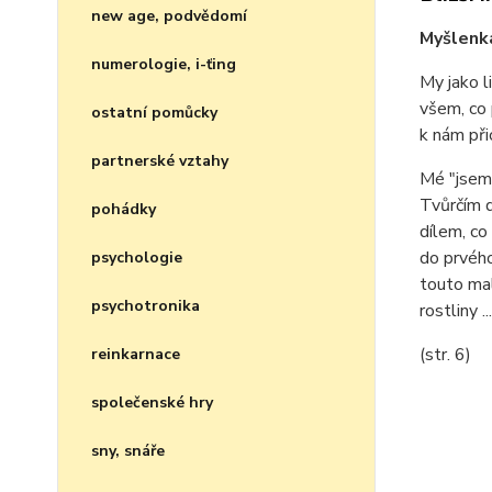
new age, podvědomí
Myšlenk
numerologie, i-ťing
My jako l
všem, co
ostatní pomůcky
k nám při
partnerské vztahy
Mé "jsem"
Tvůrčím d
pohádky
dílem, co
do prvého
psychologie
touto mal
psychotronika
rostliny ...
(str. 6)
reinkarnace
společenské hry
sny, snáře