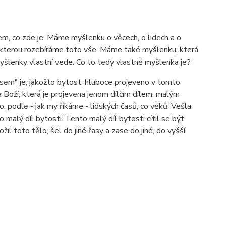
m, co zde je. Máme myšlenku o věcech, o lidech a o
kterou rozebíráme toto vše. Máme také myšlenku, která
myšlenky vlastní vede. Co to tedy vlastně myšlenka je?
"jsem" je, jakožto bytost, hluboce projeveno v tomto
a Boží, která je projevena jenom dílčím dílem, malým
, podle - jak my říkáme - lidských časů, co věků. Vešla
 malý díl bytosti. Tento malý díl bytosti cítil se být
l toto tělo, šel do jiné řasy a zase do jiné, do vyšší