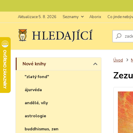
Aktualizace 5. 8. 2026
Seznamy
Aborix
Co jinde nebý
Úvod
N
Nové knihy
Zezu
"zlatý fond"
ájurvéda
andělé, víly
astrologie
buddhismus, zen