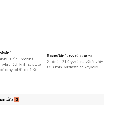
távání
Rozesílání úryvků zdarma
ervnu a říjnu probíhá
21 dnů - 21 úryvků; na výběr vždy
 vybraných knih za stále
ze 3 knih; přihlaste se kdykoliv
jící ceny od 31 do 1 Kč
entáře
0