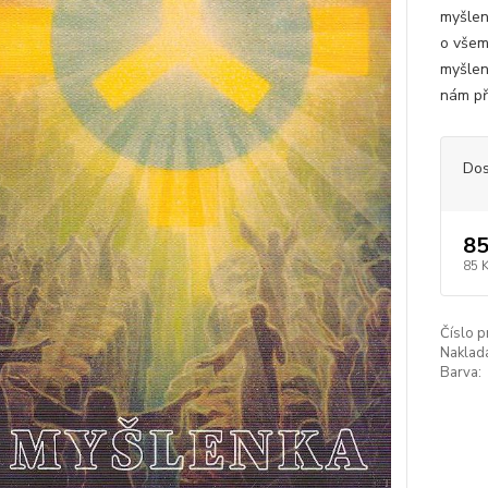
myšlen
o všem
myšlen
nám při
Dos
85
85 
Číslo p
Naklada
Barva: