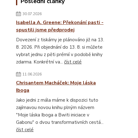
Poslední články
30.07.2026
Isabella A. Greene: Překonání pasti -
spustili jsme předprodej
Dovezení z tiskárny je plánováno již na 13.
8. 2026. Při objednání do 13. 8. si můžete
vybrat jednu z pěti prémií v podobě knihy
zdarma. Konkrétní va...
číst celé
11.06.2026
Chrisantem Macháček: Moje láska
Iboga
Jako jedni z mála máme k dispozici tuto
zajímavou novou knihu plným názvem
"Moje láska Iboga a Bwiti iniciace v
Gabonu" o dvou transformativních cestá...
číst celé