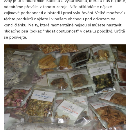
vždy je to setkání milé. Kadidla a vykuřovadla, která u nás najdete,
odebíráme převším z tohoto zdroje. Níže přikládáme nějaké
zajímavé podrobnosti o historii i praxi vykuřování. Velké množství z
těchto produktů najdete i v našem obchodu pod odkazem na
konci článku. Na ty, které momentálně nejsou si můžete nastavit
hlídacího psa (odkaz "hlídat dostupnost" v detailu položky). Určitě
se podívejte.