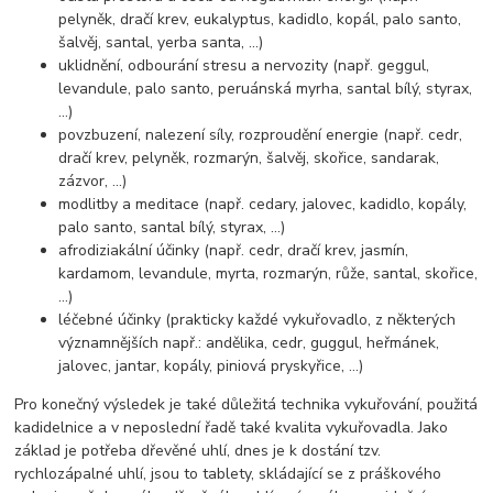
pelyněk, dračí krev, eukalyptus, kadidlo, kopál, palo santo,
šalvěj, santal, yerba santa, ...)
uklidnění, odbourání stresu a nervozity (např. geggul,
levandule, palo santo, peruánská myrha, santal bílý, styrax,
...)
povzbuzení, nalezení síly, rozproudění energie (např. cedr,
dračí krev, pelyněk, rozmarýn, šalvěj, skořice, sandarak,
zázvor, ...)
modlitby a meditace (např. cedary, jalovec, kadidlo, kopály,
palo santo, santal bílý, styrax, ...)
afrodiziakální účinky (např. cedr, dračí krev, jasmín,
kardamom, levandule, myrta, rozmarýn, růže, santal, skořice,
...)
léčebné účinky (prakticky každé vykuřovadlo, z některých
významnějších např.: andělika, cedr, guggul, heřmánek,
jalovec, jantar, kopály, piniová pryskyřice, ...)
Pro konečný výsledek je také důležitá technika vykuřování, použitá
kadidelnice a v neposlední řadě také kvalita vykuřovadla. Jako
základ je potřeba dřevěné uhlí, dnes je k dostání tzv.
rychlozápalné uhlí, jsou to tablety, skládající se z práškového