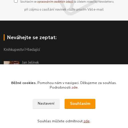
Souhlasím se
zpracováním osobních údajů
za účelem rozesílky newsletteru.
při zájmu o zasílání novinek vložte prosím Váš e-mail
Neváhejte se zeptat:
Knihkupectví Hledající
Jan Jelínek
220 873 250
Po-Pá 10-18, ve středu do 20 hodin
Běžné cookies.
Pomohou nám v navigaci. Děkujeme za souhlas.
info@hledajici.cz
Podrobnosti
zde
.
Souhlasím
Nastavení
Souhlas můžete odmítnout
zde
.
Vytvořeno na
Eshop-rychle.cz