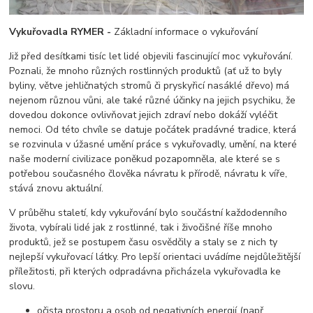
Vykuřovadla RYMER -
Základní informace o vykuřování
Již před desítkami tisíc let lidé objevili fascinující moc vykuřování.
Poznali, že mnoho různých rostlinných produktů (ať už to byly
byliny, větve jehličnatých stromů či pryskyřicí nasáklé dřevo) má
nejenom různou vůni, ale také různé účinky na jejich psychiku, že
dovedou dokonce ovlivňovat jejich zdraví nebo dokáží vyléčit
nemoci. Od této chvíle se datuje počátek pradávné tradice, která
se rozvinula v úžasné umění práce s vykuřovadly, umění, na které
naše moderní civilizace poněkud pozapomněla, ale které se s
potřebou současného člověka návratu k přírodě, návratu k víře,
stává znovu aktuální.
V průběhu staletí, kdy vykuřování bylo součástní každodenního
života, vybírali lidé jak z rostlinné, tak i živočišné říše mnoho
produktů, jež se postupem času osvědčily a staly se z nich ty
nejlepší vykuřovací látky. Pro lepší orientaci uvádíme nejdůležitější
příležitosti, při kterých odpradávna přicházela vykuřovadla ke
slovu.
očista prostoru a osob od negativních energií (např.