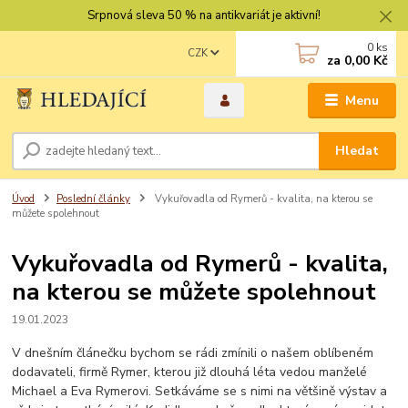
Srpnová sleva 50 % na antikvariát je aktivní!
0
ks
CZK
za
0,00 Kč
Menu
Hledat
Úvod
Poslední články
Vykuřovadla od Rymerů - kvalita, na kterou se
můžete spolehnout
Vykuřovadla od Rymerů - kvalita,
na kterou se můžete spolehnout
19.01.2023
V dnešním článečku bychom se rádi zmínili o našem oblíbeném
dodavateli, firmě Rymer, kterou již dlouhá léta vedou manželé
Michael a Eva Rymerovi. Setkáváme se s nimi na většině výstav a