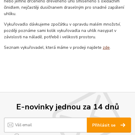
nebo jemně drceného dřevěného uhlí smíseného s oxidačním
činidlem, nejčastěji dusičnanem draselným pro snadné zapálení
uhlíku.
Vykuřovadlo dávkujeme zpočátku v opravdu malém množství,
později poznáme sami kolik vykuřovadla na uhlík nasypat v
závislosti na náladě, potřebě i velikosti prostoru.
Seznam vykuřovadel, která máme v prodeji najdete
zde
.
E-novinky jednou za 14 dnů
Přihlásit se