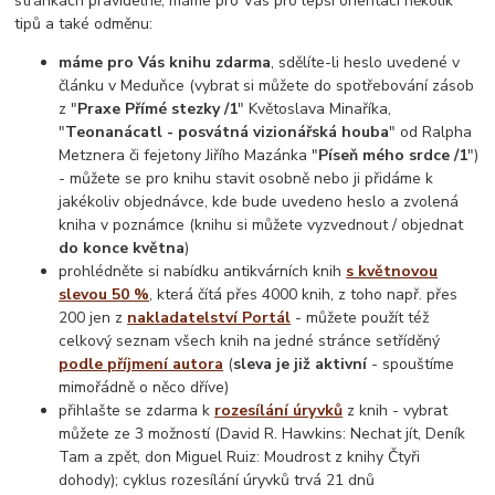
stránkách pravidelně, máme pro Vás pro lepší orientaci několik
tipů a také odměnu:
máme pro Vás knihu zdarma
, sdělíte-li heslo uvedené v
článku v Meduňce (vybrat si můžete do spotřebování zásob
z "
Praxe Přímé stezky /1
" Květoslava Minaříka,
"
Teonanácatl - posvátná vizionářská houba
" od Ralpha
Metznera či fejetony Jiřího Mazánka "
Píseň mého srdce /1
")
- můžete se pro knihu stavit osobně nebo ji přidáme k
jakékoliv objednávce, kde bude uvedeno heslo a zvolená
kniha v poznámce (knihu si můžete vyzvednout / objednat
do konce května
)
prohlédněte si nabídku antikvárních knih
s květnovou
slevou 50 %
, která čítá přes 4000 knih, z toho např. přes
200 jen z
nakladatelství Portál
- můžete použít též
celkový seznam všech knih na jedné stránce setříděný
podle příjmení autora
(
sleva je již aktivní
- spouštíme
mimořádně o něco dříve)
přihlašte se zdarma k
rozesílání úryvků
z knih - vybrat
můžete ze 3 možností (David R. Hawkins: Nechat jít, Deník
Tam a zpět, don Miguel Ruiz: Moudrost z knihy Čtyři
dohody); cyklus rozesílání úryvků trvá 21 dnů