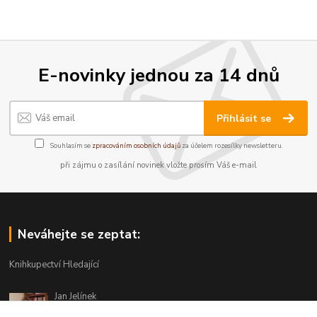
E-novinky jednou za 14 dnů
Přihlásit se
Souhlasím se
zpracováním osobních údajů
za účelem rozesílky newsletteru.
při zájmu o zasílání novinek vložte prosím Váš e-mail
Neváhejte se zeptat:
Knihkupectví Hledající
Jan Jelínek
220 873 250