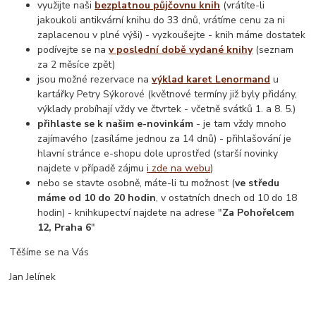
využijte naši
bezplatnou půjčovnu knih
(vrátíte-li
jakoukoli antikvární knihu do 33 dnů, vrátíme cenu za ni
zaplacenou v plné výši) - vyzkoušejte - knih máme dostatek
podívejte se na
v poslední době vydané knihy
(seznam
za 2 měsíce zpět)
jsou možné rezervace na
výklad karet Lenormand
u
kartářky Petry Sýkorové (květnové termíny již byly přidány,
výklady probíhají vždy ve čtvrtek - včetně svátků 1. a 8. 5.)
přihlaste se k našim e-novinkám
- je tam vždy mnoho
zajímavého (zasíláme jednou za 14 dnů) - přihlašování je
hlavní stránce e-shopu dole uprostřed (starší novinky
najdete v případě zájmu
i zde na webu
)
nebo se stavte osobně, máte-li tu možnost (
ve středu
máme od 10 do 20 hodin
, v ostatních dnech od 10 do 18
hodin) - knihkupectví najdete na adrese "
Za Pohořelcem
12, Praha 6
"
Těšíme se na Vás
Jan Jelínek