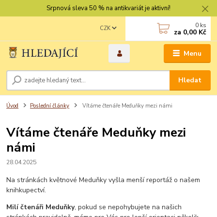
Srpnová sleva 50 % na antikvariát je aktivní!
0
ks
CZK
za
0,00 Kč
Menu
Hledat
Úvod
Poslední články
Vítáme čtenáře Meduňky mezi námi
Vítáme čtenáře Meduňky mezi
námi
28.04.2025
Na stránkách květnové Meduňky vyšla menší reportáž o našem
knihkupectví.
Milí čtenáři Meduňky
, pokud se nepohybujete na našich