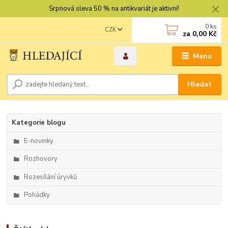
Srpnová sleva 50 % na antikvariát je aktivní!
0
ks
CZK
za
0,00 Kč
Menu
Hledat
Kategorie blogu
E-novinky
Rozhovory
Rozesílání úryvků
Pohádky