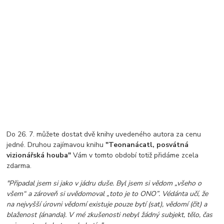
Do 26. 7. můžete dostat dvě knihy uvedeného autora za cenu
jedné. Druhou zajímavou knihu
"Teonanácatl, posvátná
vizionářská houba"
Vám v tomto období totiž přidáme zcela
zdarma.
"Připadal jsem si jako v jádru duše. Byl jsem si vědom „všeho o
všem“ a zároveň si uvědomoval „toto je to ONO”. Védánta učí, že
na nejvyšší úrovni vědomí existuje pouze bytí (sat), vědomí (čit) a
blaženost (ánanda). V mé zkušenosti nebyl žádný subjekt, tělo, čas