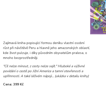
Zajímavá kniha popisující formou deníku vlastní osobní
růst při návštěvě Peru a hlavně jeho amazonských oblastí,
kde život pulzuje, i díky původním obyvatelům pralesa, o
mnoho bezprostředněji.
"Cíl nelze minout, z cesty nelze sejít." Hluboké a výživné
povídání o cestě po Jižní Americe a tamní otevřenosti a
upřímnosti. A také léčivém nápoji... (ukázka v detailu knihy)
Cena: 399 Kč