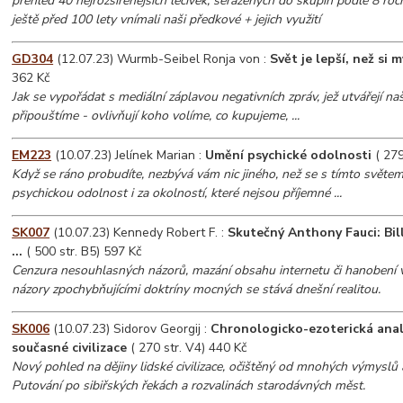
přehled 40 nejrozšířenějších léčivek, seřazených do skupin podle 8 ročn
ještě před 100 lety vnímali naši předkové + jejich využití
GD304
(12.07.23) Wurmb-Seibel Ronja von :
Svět je lepší, než si m
362 Kč
Jak se vypořádat s mediální záplavou negativních zpráv, jež utvářejí naše
připouštíme - ovlivňují koho volíme, co kupujeme, ...
EM223
(10.07.23) Jelínek Marian :
Umění psychické odolnosti
( 279
Když se ráno probudíte, nezbývá vám nic jiného, než se s tímto světem
psychickou odolnost i za okolností, které nejsou příjemné ...
SK007
(10.07.23) Kennedy Robert F. :
Skutečný Anthony Fauci: Bil
...
( 500 str. B5) 597 Kč
Cenzura nesouhlasných názorů, mazání obsahu internetu či hanobení 
názory zpochybňujícími doktríny mocných se stává dnešní realitou.
SK006
(10.07.23) Sidorov Georgij :
Chronologicko-ezoterická anal
současné civilizace
( 270 str. V4) 440 Kč
Nový pohled na dějiny lidské civilizace, očištěný od mnohých výmyslů 
Putování po sibiřských řekách a rozvalinách starodávných měst.