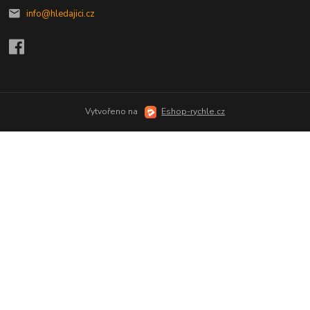
info@hledajici.cz
Vytvořeno na
Eshop-rychle.cz