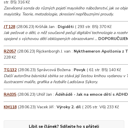
str. B5) 316 Kč
Zasvěcená sonda do různých pojetí mayského náboženství, jak se objev
mayistiky. Teorie, metodologie, zkreslení nepříbuznými proudy.
JT128
(28.06.23) Kršňák Jan :
Digiděti
( 293 str. B5) 370 Kč
Jak pečovat o děti, o něž současně pečují digitální technologie a rozeh
spojené s výchovou dětí obklopených obrazovkami ...
DOPORUČUJE
RZ057
(28.06.23) Rijckenborgh J. van :
Nykthemeron Apollonia z 
228 Kč
TG132
(28.06.23) Správcová Božena :
Povyk
( 61 str. B5) 140 Kč
Další autorčina básnická sbírka se stává její šestou knihou vydanou v
ilustracemi malíře, grafika a řezbáře Ladislava Sýkory.
RA035
(28.06.23) Uhlíř Jan :
Ádéhádě - Jak na emoce dětí s ADH
KM118
(28.06.23) Vacek Jiří :
Výroky 2. díl
( 205 str. V6) 233 Kč
Líbil se článek? Sdílejte ho s přáteli