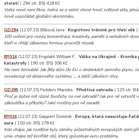
století
( 294 str. B5) 418 Kč
Velký reset není fikce. Jedná se o velmi vlivné hnutí světové elity, jehož
nově uspořádat globální ekonomiku.
GD294
(12.07.23) Bílková Jana :
Kognitivní trénink pro třetí věk
( 
100 cvičení pro rozvoj koncentrace, kreativity, paměti a verbálních dov
kteří si chtějí zábavnou formou procvičit mozek
BY014
(12.07.23) Engdahl William F. :
Válka na Ukrajině - Kronika
katastrofy
( 190 str. B5) 306 Kč
Nic není černobílé: Jak Bílý dům lže EU o dodávkách zemního plynu. J
osvobozují od dolarového systému. ... a další zákulisní vlivy.
GD295
(12.07.23) Fedders Mareike :
Přívětivá zahrada
( 125 str. B4
Proč je dobré mít různé živočichy na své zahradě? Jak pro ně vytvořit 
zákoutíčka a příbytky? Jaké rostliny pro ně zasadit.
BY016
(12.07.23) Geppert Dominik :
Evropa, která neexistuje-Fatá
eura
( 150 str. B5) 278 Kč
Kdo chápe, jak rozdílné byly záměry zúčastněných evropských zemí př
unie, chápe též konflikt cílů, který způsobuje euru problémy.