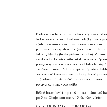
Proboha, co to je, si možná leckterý z vás řekne
Jedná se o speciální hořlavé trubičky (Lucie j
včelím voskem a kvalitními vonnými esencemi),
jednom konci zapálí a druhým koncem přiloží n
tak aby těsnily (ležíte přitom na boku). Vlivem
vznikajícího
komínového efektu
je ucho "pro
prosyceným silicemi a svíce tak blahodárně půs
zkušenosti mohu říct, že např. v případě zaleh
aplikaci svící pro mne ne zcela fyzikálně poch
způsobem přemístí ušní maz z ucha do konce sv
po ukončení aplikace vidíte.
Běžné balení svící je po 10 ks, ale máme též b
po 2 ks. Oboje jsou pak v 12 různých vůních.
Cena: 138 Kč (2 ks), 553 Kč (10 ks)