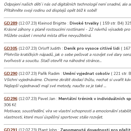
Odpojení našich dětí i nás od digitálních technologií není snadné, ale 
Přitáhněte svoji rodinu od displejů opět blíž k sobě!
GD289
(12.07.23) Kleinod Brigitte :
Divoké trvalky
( 159 str. B4) 32
Krásné záhony s planě rostoucími rostlinami - 22 návrhů výsadeb pro 
Můžete osázet i mnohá místa dříve nevyužitelná.
GD305
(12.07.23) Orloff Judith :
Deník pro vysoce citlivé lidi
( 167 
Přehršle kratičkých nápadů, jak o sebe pečovat a rozvíjet své dary senziti
tvořivosti a soucitu. Stačí otevřít na náhodné stránce...
GD290
(12.07.23) Pařík Radim :
Umění vyjednat cokoliv
( 221 str. 
Všichni vyjednáváme. Chceme zkrátit dodací lhůtu, nechat si uvařit kávu
Nejlepší vyjednavači mají své metody, naučte se je také ...
GD296
(12.07.23) Pavel Jan :
Mentální trénink v individuálních s
306 Kč
Motivace, soustředění, víra ve vlastní schopnosti a emocionální stabilit
vlastnosti, které musí úspěšný sportovec stále rozvíjet.
GD291
(12.07.23) Plant John :
Zapomenuté dovednosti pro přežití