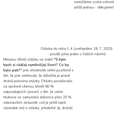
nemůžeme zcela ovlivnit.
ještě jednou - děkujeme!
Otázka do nitra č. 4 (zveřejněno 18. 7. 2023)
- použili jsme jeden z Vašich návrhů
Minulou (třetí) otázku ve znění
"S kým
bych si rád(a) vyměnil(a) život? Co by
bylo pak?"
jste ohodnotili velmi pozitivně s
tím, že jste zmiňovali, že důležitá je právě
druhá polovina otázky. Otázku považovalo
za správně cílenou téměř 80 %
odpovídajících (wow!), s tím, že velmi
hluboce se zamyslelo dokonce přes 20 %
odeslavších dotazník, což je ještě lepší
výsledek než u otázky předešlé (tj. druhé).