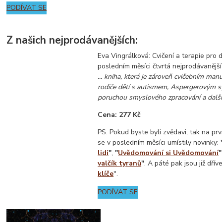
PODÍVAT SE
Z našich nejprodávanějších:
Eva Vingrálková: Cvičení a terapie pro 
posledním měsíci čtvrtá nejprodávanější
... kniha, která je zároveň cvičebním ma
rodiče dětí s autismem, Aspergerovým
poruchou smyslového zpracování a dalš
Cena: 277 Kč
PS. Pokud byste byli zvědavi, tak na pr
se v posledním měsíci umístily novinky:
lidi
"
,
"
Uvědomování si Uvědomování
"
valčík tyranů
"
. A páté pak jsou již dří
klíče
".
PODÍVAT SE