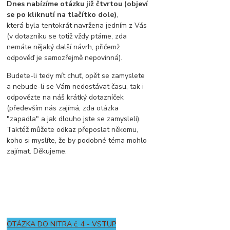
Dnes nabízíme otázku již čtvrtou (objeví
se po kliknutí na tlačítko dole)
,
která byla tentokrát navržena jedním z Vás
(v dotazníku se totiž vždy ptáme, zda
nemáte nějaký další návrh, přičemž
odpověď je samozřejmě nepovinná).
Budete-li tedy mít chuť, opět se zamyslete
a nebude-li se Vám nedostávat času, tak i
odpovězte na náš krátký dotazníček
(především nás zajímá, zda otázka
"zapadla" a jak dlouho jste se zamysleli).
Taktéž můžete odkaz přeposlat někomu,
koho si myslíte, že by podobné téma mohlo
zajímat. Děkujeme.
OTÁZKA DO NITRA č. 4 - VSTUP