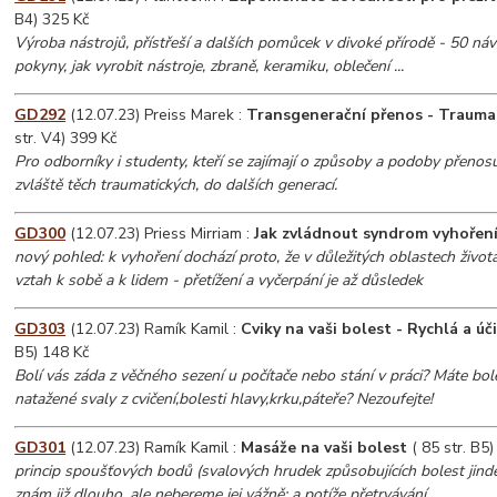
B4) 325 Kč
Výroba nástrojů, přístřeší a dalších pomůcek v divoké přírodě - 50 n
pokyny, jak vyrobit nástroje, zbraně, keramiku, oblečení ...
GD292
(12.07.23) Preiss Marek :
Transgenerační přenos - Trauma
str. V4) 399 Kč
Pro odborníky i studenty, kteří se zajímají o způsoby a podoby přenosu
zvláště těch traumatických, do dalších generací.
GD300
(12.07.23) Priess Mirriam :
Jak zvládnout syndrom vyhořen
nový pohled: k vyhoření dochází proto, že v důležitých oblastech živ
vztah k sobě a k lidem - přetížení a vyčerpání je až důsledek
GD303
(12.07.23) Ramík Kamil :
Cviky na vaši bolest - Rychlá a úč
B5) 148 Kč
Bolí vás záda z věčného sezení u počítače nebo stání v práci? Máte bole
natažené svaly z cvičení,bolesti hlavy,krku,páteře? Nezoufejte!
GD301
(12.07.23) Ramík Kamil :
Masáže na vaši bolest
( 85 str. B5)
princip spoušťových bodů (svalových hrudek způsobujících bolest jinde
znám již dlouho, ale nebereme jej vážně; a potíže přetrvávání