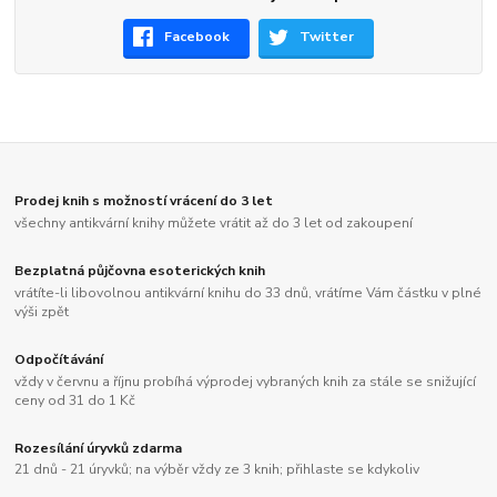
Facebook
Twitter
Prodej knih s možností vrácení do 3 let
všechny antikvární knihy můžete vrátit až do 3 let od zakoupení
Bezplatná půjčovna esoterických knih
vrátíte-li libovolnou antikvární knihu do 33 dnů, vrátíme Vám částku v plné
výši zpět
Odpočítávání
vždy v červnu a říjnu probíhá výprodej vybraných knih za stále se snižující
ceny od 31 do 1 Kč
Rozesílání úryvků zdarma
21 dnů - 21 úryvků; na výběr vždy ze 3 knih; přihlaste se kdykoliv