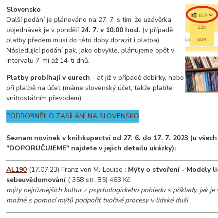
Slovensko
Další podání je plánováno na 27. 7. s tím, že uzávěrka
objednávek je v pondělí
24. 7. v 10:00 hod.
(v případě
platby předem musí do této doby dorazit i platba).
Následující podání pak, jako obvykle, plánujeme opět v
intervalu 7-mi až 14-ti dnů.
Platby probíhají v eurech
- ať již v případě dobírky, nebo
při platbě na účet (máme slovenský účet, takže platíte
vnitrostátním převodem).
PODROBNĚJI O ZASÍLÁNÍ NA SLOVENSKO
Seznam novinek v knihkupectví od 27. 6. do 17. 7. 2023 (u všec
"DOPORUČUJEME" najdete v jejich detailu ukázky):
AL190
(17.07.23) Franz von M.-Louise :
Mýty o stvoření - Modely l
sebeuvědomování
( 358 str. B5) 463 Kč
mýty nejrůznějších kultur z psychologického pohledu s příklady, jak je 
možné s pomocí mýtů podpořit tvořivé procesy v lidské duši