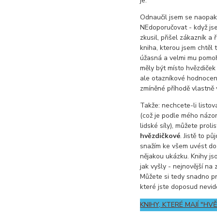
je.
Odnaučil jsem se naopak
NEdoporučovat - když js
zkusil, přišel zákazník a 
kniha, kterou jsem chtěl t
úžasná a velmi mu pomoh
měly být místo hvězdiček
ale otazníkové hodnocení
zmíněné příhodě vlastně 
Takže: nechcete-li listov
(což je podle mého názor
lidské síly), můžete proli
hvězdičkové
. Jistě to p
snažím ke všem uvést do
nějakou ukázku. Knihy js
jak vyšly - nejnovější n
Můžete si tedy snadno pr
které jste doposud nevidě
KNIHY, KTERÉ MAJÍ "HV