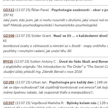
GD312
(12.07.23) Říčan Pavel :
Psychologie osobnosti - obor v p
297 Kč
Jaký jsem, kdo jsem, jak si mohu rozumět s druhými, jaký smysl má mo
teď? Metody psychodiagnostické i humanisticko-psychologické.
GD308
(12.07.23) Snider Grant :
Nauč se žít ... v každodenní divo
Kč
komiksové úvahy o všímavosti a nimrání se v životě - mapy vnitřního 
postřehy i mnohými radami, jak unést tíhu žití
BY015
(12.07.23) Sutton Antony C. :
Úvod do řádu Skull and Bone
z anglického originálu "An Introduction to The Order" a "The Secret C
studijní účely přeložil Ing. Zdeněk Bervid v roce 2016
GD293
(12.07.23) Urban Jan :
Psychologie pro každý den
( 248 str
Jak se lépe rozhodovat? Jak úspěšněji kontrolovat své emoce? Jak bojo
máme špatnou náladu. Jak rozpoznat lháře a manipulátory?...
GD307
(12.07.23) Vopičková Markéta R. :
Bylinky kolem nás
( 128 s