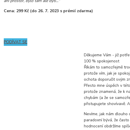
ani prostor, bylo tam ale bytí..."
Cena: 299 Kč (do 26
. 7. 2023 s prémií zdarma)
PODÍVAT SE
Děkujeme Vám - již potřet
100 % spokojenost
Říkám to samozřejmě tro
protože vím, jak je spoko
ochota doporučit svým z
Přesto mne úspěch v této
protože znamená, že k n
chybám (a že se samozře
přistupujete shovívavě. A
Nevíme, jak nám dlouho o
paradoxní bývá, že často
hodnocení obdržíme spíše