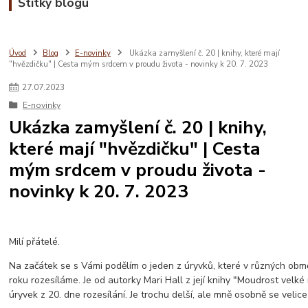
Štítky blogu
Úvod
Blog
E-novinky
Ukázka zamyšlení č. 20 | knihy, které mají
"hvězdičku" | Cesta mým srdcem v proudu života - novinky k 20. 7. 2023
27
.
07
.
2023
E-novinky
Ukázka zamyšlení č. 20 | knihy,
které mají "hvězdičku" | Cesta
mým srdcem v proudu života -
novinky k 20. 7. 2023
Milí přátelé.
Na začátek se s Vámi podělím o jeden z úryvků, které v různých obmě
roku rozesíláme. Je od autorky Mari Hall z její knihy "Moudrost velké
úryvek z 20. dne rozesílání. Je trochu delší, ale mně osobně se velice l