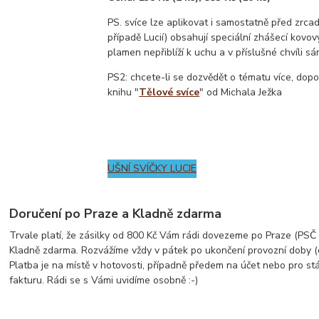
PS. svíce lze aplikovat i samostatně před zrcad
případě Lucií) obsahují speciální zhášecí kovov
plamen nepřiblíží k uchu a v příslušné chvíli 
PS2: chcete-li se dozvědět o tématu více, dop
knihu "
Tělové svíce
" od Michala Ježka
UŠNÍ SVÍČKY LUCIE
Doručení po Praze a Kladně zdarma
Trvale platí, že zásilky od 800 Kč Vám rádi dovezeme po Praze (PSČ z
Kladně zdarma. Rozvážíme vždy v pátek po ukončení provozní doby (
Platba je na místě v hotovosti, případně předem na účet nebo pro st
fakturu. Rádi se s Vámi uvidíme osobně :-)