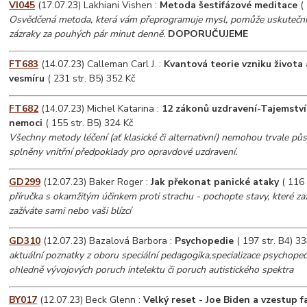
VI045
(17.07.23) Lakhiani Vishen :
Metoda šestifázové meditace
( 
Osvědčená metoda, která vám přeprogramuje mysl, pomůže uskutečni
zázraky za pouhých pár minut denně.
DOPORUČUJEME
FT683
(14.07.23) Calleman Carl J. :
Kvantová teorie vzniku života 
vesmíru
( 231 str. B5) 352 Kč
FT682
(14.07.23) Michel Katarina :
12 zákonů uzdravení-Tajemství
nemoci
( 155 str. B5) 324 Kč
Všechny metody léčení (ať klasické či alternativní) nemohou trvale pů
splněny vnitřní předpoklady pro opravdové uzdravení.
GD299
(12.07.23) Baker Roger :
Jak překonat panické ataky
( 116 
příručka s okamžitým účinkem proti strachu - pochopte stavy, které zažíva
zažíváte sami nebo vaši blízcí
GD310
(12.07.23) Bazalová Barbora :
Psychopedie
( 197 str. B4) 33
aktuální poznatky z oboru speciální pedagogika,specializace psychope
ohledně vývojových poruch intelektu či poruch autistického spektra
BY017
(12.07.23) Beck Glenn :
Velký reset - Joe Biden a vzestup f