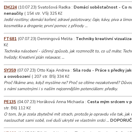
EM224
(10.07.23) Svatošová Radka :
Domácí soběstačnost - Co n
nenaučily
( 154 str. V5) 325 Kč
Jedlé rostliny; domácí koření; zdravé polotovary; čaje, kávy, piva a limo
kosmetika a drogerie; první pomoc z přírody ...
FT681
(07.07.23) Denningová Melita :
Techniky kreativní vizualiza
Kč
Technika násobení - účinný způsob, jak rozmnožit to, co už máte; Techn
hvězdy; Kreativní plán relaxace; ...
SY359
(07.07.23) Otto Kaja Andrea :
Síla rodu - Práce s předky ja
a osvobození
( 207 str. B5) 334 Kč
Proč říkáme ano, když myslíme ne? Proč se cítíme nezakotveně? Důvode
s námi samotnými i s naším nejcennějším potenciálem: předky.
PE135
(04.07.23) Horáková Anna Michaela :
Cesta mým srdcem v p
str. B6) 112 Kč
O tom, že je zcela zbytečné mít strach, protože je opravdu vše tak, jak 
naslouchat sami sobě, své duši ukryté ve vlastním srdci ...
DOPORUČ