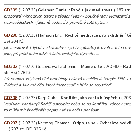
GD309
(12.07.23) Goleman Daniel :
Proč a jak meditovat
( 187 str.
propojení východních tradic a západní vědy - poučné rady vycházející z t
neurovědeckých výzkumů vedoucí k proměně celé bytosti
GD298
(12.07.23) Harrison Eric :
Rychlé meditace pro zklidnění tě
B5) 204 Kč
jak meditovat kdykoliv a kdekoliv - rychlý způsob, jak uvolnit tělo i m
jídle, při práci nebo když čekáte, cestujete, dýcháte, ...
GD302
(12.07.23) Jucovičová Drahomíra :
Máme dítě s ADHD - Rad
str. B5) 278 Kč
Jak pomoci, když má dítě problémy. Léková a neléková terapie. Dítě s
Zvídavé a šikovné děti, které "neposedí" a hůře se soustředí...
GD306
(12.07.23) Karp Gabe :
Konflikt jako cesta k úspěchu
( 206 
Vadí vám konflikty? Raději ustoupíte nebo se do konfliktu vůbec nezap
to může mít škodlivější dopad než se občas pohádat...
GD297
(12.07.23) Kersting Thomas :
Odpojte se - Ochraňte své dě
...
( 207 str. B5) 325 Kč