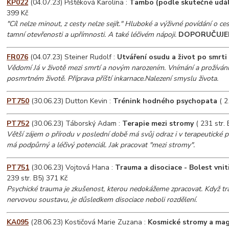
KP022
(04.07.23) Pištěková Karolína :
Tambo (podle skutečné udál
399 Kč
"Cíl nelze minout, z cesty nelze sejít." Hluboké a výživné povídání o ces
tamní otevřenosti a upřímnosti. A také léčivém nápoji.
DOPORUČUJE
FR076
(04.07.23) Steiner Rudolf :
Utváření osudu a život po smrti
Vědomí Já v životě mezi smrtí a novým narozením. Vnímání a prožívání 
posmrtném životě. Příprava příští inkarnace.Nalezení smyslu života.
PT750
(30.06.23) Dutton Kevin :
Trénink hodného psychopata
( 2
PT752
(30.06.23) Táborský Adam :
Terapie mezi stromy
( 231 str.
Větší zájem o přírodu v poslední době má svůj odraz i v terapeutické p
má podpůrný a léčivý potenciál. Jak pracovat "mezi stromy".
PT751
(30.06.23) Vojtová Hana :
Trauma a disociace - Bolest vnit
239 str. B5) 371 Kč
Psychické trauma je zkušenost, kterou nedokážeme zpracovat. Když tra
nervovou soustavu, je důsledkem disociace neboli rozdělení.
KA095
(28.06.23) Kostičová Marie Zuzana :
Kosmické stromy a mag