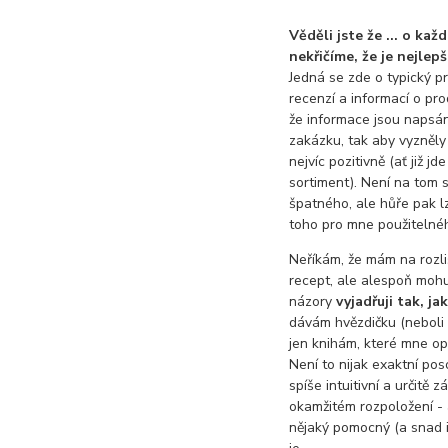
Věděli jste že ... o kaž
nekřičíme, že je nejlepš
Jedná se zde o typický p
recenzí a informací o pr
že informace jsou napsá
zakázku, tak aby vyzněly
nejvíc pozitivně (ať již jde
sortiment). Není na tom 
špatného, ale hůře pak lz
toho pro mne použitelné
Neříkám, že mám na rozl
recept, ale alespoň mohu 
názory
vyjadřuji tak, jak
dávám hvězdičku (neboli
jen knihám, které mne o
Není to nijak exaktní pos
spíše intuitivní a určitě 
okamžitém rozpoložení -
nějaký pomocný (a snad i