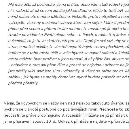
Mé milé děti, až pochopíte, že na určitou dobu vám stačí vždycky je
ní s radostí, ať už se tam zdržíte jakkoli dlouho. Může to totiž být ve
němž naleznete mnoho užitečného. Nebuďte proto netrpělivé a neopo
vyčerpáte všechny možnosti zábavy, které vám skýtá. Máte-li předm
přímo před sebou a přitom trváte na tom, že musíte přejít ulici a hn
ztratíte povědomí o životě okolo sebe - o lidech, o radosti, o kráse, 
o čemkoli, co je tu ve skutečnosti pro vás. Dopřejte své vizi, aby se 
stran, a možná uvidíte, že vlastně nepotřebujete znovu přecházet, z
budete se z toho místa těšit a vaše bytost se naplní radostí a štěstím
místa můžete život prožívat v jeho plnosti. A až přijde čas, abyste se
- nebudete o tom ani přemýšlet a prostě se najednou ocitnete na jiné
jste přešly ulici, aniž jste si to uvědomily. A všechno začne znovu. 
začátku, jak byste se mohly domnívat, nýbrž budete pokračovat od 
předtím přestaly.
Věřím, že kdybychom se každý den nad nějakou takovouto úvahou za
bychom se v životě postupně do pozitivnějších rovin.
Nechcete to zk
neúčastníte právě probíhajícího 9. rozesílání, můžete se již přihlásit k 
jsme připraveni spustit 10. 8.. Odkaz k přihlášení najdete v případě 