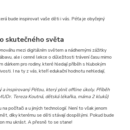
erá bude inspirovat vaše děti i vás. Péťa je obyčejný
do skutečného světa
rovnováhu mezi digitálním světem a nádhernými zážitky
zábavu, ale i cenné lekce o důležitosti trávení času mimo
lým dárkem pro rodiny, které hledají příběh s hlubokým
osti. I na ty z vás, kteří edukační hodnotu nehledají,
a inspirovaný Péťou, který plnil offline úkoly. Příběh
 (MUDr. Tereza Koutná, dětská lékařka, máma 2 kluků)
na počítači a u jiných technologií. Není to však jenom
edmět, díky kterému se děti stávají dospělými. Pokud bude
žeton mu ukrást. A přesně to se stane!