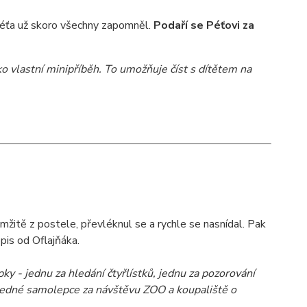
 Péťa už skoro všechny zapomněl.
Podaří se Péťovi za
ako vlastní minipříběh. To umožňuje číst s dítětem na
mžitě z postele, převléknul se a rychle se nasnídal. Pak
pis od Oflajňáka.
 - jednu za hledání čtyřlístků, jednu za pozorování
o jedné samolepce za návštěvu ZOO a koupaliště o