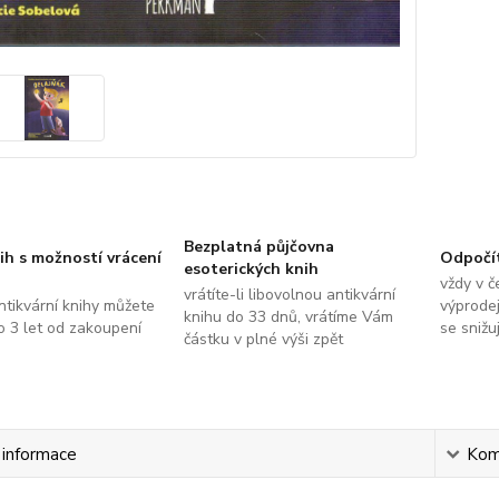
Bezplatná půjčovna
ih s možností vrácení
Odpočí
esoterických knih
vždy v č
vrátíte-li libovolnou antikvární
ntikvární knihy můžete
výprodej
knihu do 33 dnů, vrátíme Vám
do 3 let od zakoupení
se snižu
částku v plné výši zpět
í informace
Kom