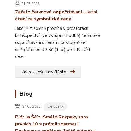
01.06.2026
Začalo červnové odpočítávání - letní
čtení za symbolické ceny
Jako již tradičně probíhá v prostorách
knihkupectví (ve vstupní chodbě) červnové
odpočítávání s cenami postupně se
snižujícími od 30 Kč (1. 6.) po 1 K...
číst
celé
Zobrazit všechny články
Blog
27.06.2026
E-novinky
Pjér la Šé'z: Smělé Rozpaky (pro
prvních 10 s prémií zdarma) |