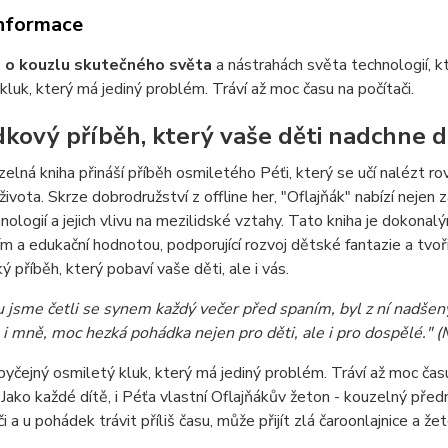
informace
 o kouzlu skutečného světa
a nástrahách světa technologií, kt
kluk, který má jediný problém. Tráví až moc času na počítači.
kový příběh, který vaše děti nadchne 
elná kniha přináší příběh osmiletého Péťi, který se učí nalézt 
života. Skrze dobrodružství z offline her, "Oflajňák" nabízí nejen 
nologií a jejich vlivu na mezilidské vztahy. Tato kniha je dokona
m a edukační hodnotou, podporující rozvoj dětské fantazie a tvořiv
ý příběh, který pobaví vaše děti, ale i vás.
u jsme četli se synem každý večer před spaním, byl z ní nadšený 
il i mně, moc hezká pohádka nejen pro děti, ale i pro dospělé."
byčejný osmiletý kluk, který má jediný problém. Tráví až moc času 
. Jako každé dítě, i Péťa vlastní Oflajňákův žeton - kouzelný př
či a u pohádek trávit příliš času, může přijít zlá čaroonlajnice a 