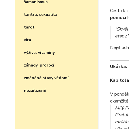
šamanismus
Cesta k z
tantra, sexualita
pomoci h
tarot
"Skvělá
etapy."
víra
Nejvhodně
výživa, vitaminy
záhady, prorocí
Ukázka:
změněné stavy vědomí
Kapitola
nezařazené
V pondělí
okamžitě 
Milý P
Gratul
mráčků
víkendu