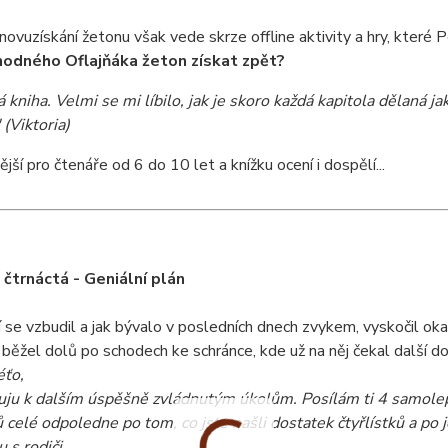
novuzískání žetonu však vede skrze offline aktivity a hry, které
odného Oflajňáka žeton získat zpět?
 kniha. Velmi se mi líbilo, jak je skoro každá kapitola dělaná j
 (Viktoria)
jší pro čtenáře od 6 do 10 let a knížku ocení i dospělí...
 čtrnáctá - Geniální plán
 se vzbudil a jak bývalo v posledních dnech zvykem, vyskočil oka
běžel dolů po schodech ke schránce, kde už na něj čekal další do
éťo,
uju k dalším úspěšně zvládnutým úkolům. Posílám ti 4 samolepky
 celé odpoledne po tom, co jste našli dostatek čtyřlístků a p
 s rodiči.