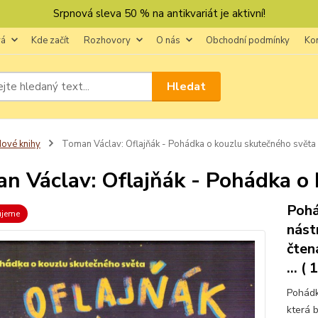
Srpnová sleva 50 % na antikvariát je aktivní!
vá
Kde začít
Rozhovory
O nás
Obchodní podmínky
Ko
Hledat
ové knihy
Toman Václav: Oflajňák - Pohádka o kouzlu skutečného světa
n Václav: Oflajňák - Pohádka o
Pohá
ujeme
nást
čten
... 
Pohádk
která b