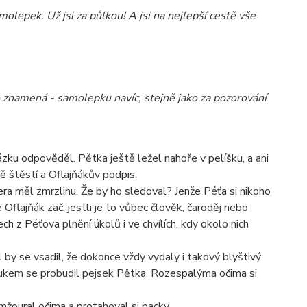
olepek. Už jsi za půlkou! A jsi na nejlepší cestě vše
co to znamená - samolepku navíc, stejně jako za pozorování
ázku odpověděl. Pětka ještě ležel nahoře v pelíšku, a ani
ě štěstí a Oflajňákův podpis.
era měl zmrzlinu. Že by ho sledoval? Jenže Péťa si nikoho
e Oflajňák zač, jestli je to vůbec člověk, čaroděj nebo
ch z Péťova plnění úkolů i ve chvílích, kdy okolo nich
 by se vsadil, že dokonce vždy vydaly i takový blyštivý
 zvukem se probudil pejsek Pětka. Rozespalýma očima si
žoural očima a protahoval si packy...