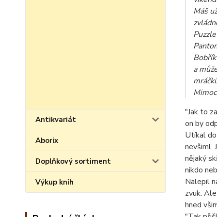
Máš už
zvládn
Puzzle
Panto
Bobřík
a můžeš
mráčků
Mimoch
"Jak to z
Antikvariát
on by odp
Utíkal do
Aborix
nevšiml. 
nějaký sk
Doplňkový sortiment
nikdo neb
Nalepil n
Výkup knih
zvuk. Ale
hned všiml
"Tak přiš