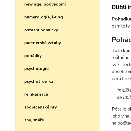
new age, podvědomí
Bližší 
numerologie, i-ťing
Pohádka
osmiletý 
ostatní pomůcky
Pohád
partnerské vztahy
Tato kouz
pohádky
reálného 
svět tech
psychologie
poselství
čeká hezk
psychotronika
"Knížk
reinkarnace
se líb
společenské hry
Péťa je o
jeho vina
sny, snáře
na počíta