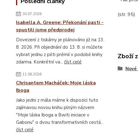
Poslední články
(str. 95)
30.07.2026
Isabella A. Greene: Překonání pasti -
spustili jsme předprodej
Dovezení z tiskárny je plánováno již na 13.
8. 2026. Při objednání do 13. 8. si můžete
vybrat jednu z pěti prémií v podobě knihy
Zboží 
zdarma. Konkrétní va...
číst celé
Nové 
11.06.2026
Chrisantem Macháček: Moje láska
Iboga
Jako jedni z mála máme k dispozici tuto
zajímavou novou knihu plným názvem
"Moje láska Iboga a Bwiti iniciace v
Gabonu" o dvou transformativních cestá...
číst celé