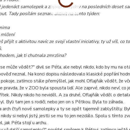
 jedenáct samolepek a zbývají tři týdny na posledních deset sam
out. Tady posílám seznam aktivit na tento týden:
mima
 mlčení
 přijít s aktivitou navíc ze svojí vlastní iniciativy, ty už víš, 
.
odem, jak ti chutnala zmrzlina?
ase může vědět?" divil se Péťa, ale nebyl nikdo, kdo by mu na ot
ověď neznal. Na konci dopisu následovalo klasické popřání hodn
 pokoje, zatímco stále přemýšlel, jak mohl Oflajňák vědět, že vč
Je pravda, že v ZOO byla spousta lidí. Ale zaprvé, nikdo neví, co j
řítek. Nikdy nikdo ho neviděl. A za druhé, Oflajňák věděl o detaile
yl. Byli tam jen s rodiči, nebo jen on s Pětkou. Byla to záhada.
a arch čtyři nové samolepky a ty se opět tajemně zablyštěly. Byl
 nikdy si nebyl jistý, jestli se mu to jen nezdálo. Spolu s tímto
, jak Péťa stojí u archu.
ly už další samolepky?" povídal směrem k Péťovi, zatímco ještě m