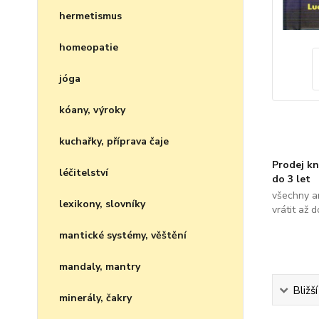
hermetismus
homeopatie
jóga
kóany, výroky
kuchařky, příprava čaje
Prodej kn
léčitelství
do 3 let
všechny a
lexikony, slovníky
vrátit až 
mantické systémy, věštění
mandaly, mantry
Bližš
minerály, čakry