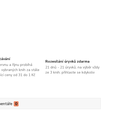
távání
Rozesílání úryvků zdarma
ervnu a říjnu probíhá
21 dnů - 21 úryvků; na výběr vždy
 vybraných knih za stále
ze 3 knih; přihlaste se kdykoliv
jící ceny od 31 do 1 Kč
entáře
0