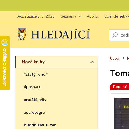
Aktualizace 5. 8. 2026
Seznamy
Aborix
Co jinde nebý
Úvod
N
Nové knihy
Toma
"zlatý fond"
ájurvéda
Doporuč
andělé, víly
astrologie
buddhismus, zen