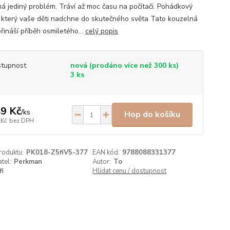
má jediný problém. Tráví až moc času na počítači. Pohádkový
, který vaše děti nadchne do skutečného světa Tato kouzelná
řináší příběh osmiletého...
celý popis
tupnost
nová (prodáno více než 300 ks)
3 ks
9 Kč
/
ks
Hop do košíku
 Kč
bez DPH
roduktu:
PK018-Z5fiV5-377
EAN kód:
9788088331377
tel:
Perkman
Autor:
To
fi
Hlídat cenu / dostupnost