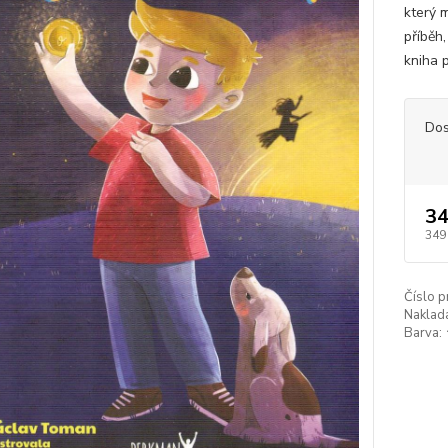
který 
příběh
kniha p
Dos
34
349
Číslo p
Naklada
Barva: