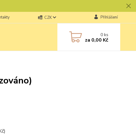
ntakty
Přihlášení
CZK
0
ks
za
0,00 Kč
izováno)
Kč)