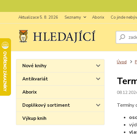
Aktualizace 5. 8. 2026
Seznamy
Aborix
Co jinde nebý
Úvod
P
Nové knihy
Term
Antikvariát
Aborix
08.12.202
Termíny o
Doplňkový sortiment
oso
Výkup knih
výd
vla