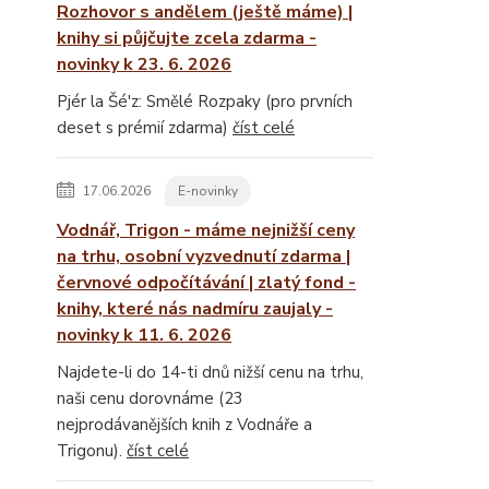
Rozhovor s andělem (ještě máme) |
knihy si půjčujte zcela zdarma -
novinky k 23. 6. 2026
Pjér la Šé'z: Smělé Rozpaky (pro prvních
deset s prémií zdarma)
číst celé
17.06.2026
E-novinky
Vodnář, Trigon - máme nejnižší ceny
na trhu, osobní vyzvednutí zdarma |
červnové odpočítávání | zlatý fond -
knihy, které nás nadmíru zaujaly -
novinky k 11. 6. 2026
Najdete-li do 14-ti dnů nižší cenu na trhu,
naši cenu dorovnáme (23
nejprodávanějších knih z Vodnáře a
Trigonu).
číst celé