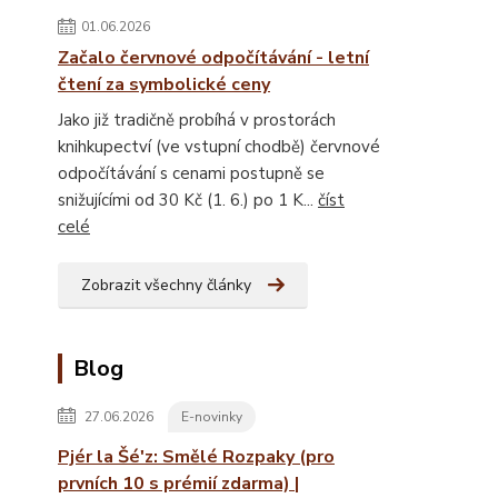
01.06.2026
Začalo červnové odpočítávání - letní
čtení za symbolické ceny
Jako již tradičně probíhá v prostorách
knihkupectví (ve vstupní chodbě) červnové
odpočítávání s cenami postupně se
snižujícími od 30 Kč (1. 6.) po 1 K...
číst
celé
Zobrazit všechny články
Blog
27.06.2026
E-novinky
Pjér la Šé'z: Smělé Rozpaky (pro
prvních 10 s prémií zdarma) |