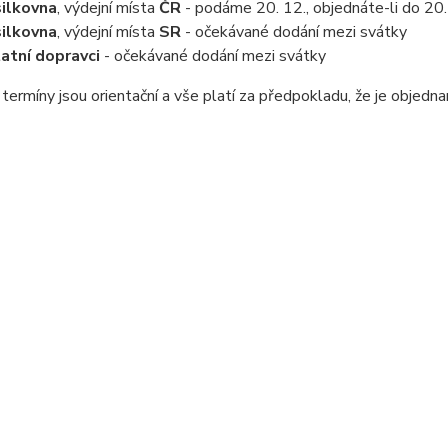
ilkovna
, výdejní místa
ČR
- podáme 20. 12., objednáte-li do 20. 
ilkovna
, výdejní místa
SR
- očekávané dodání mezi svátky
atní dopravci
- očekávané dodání mezi svátky
ermíny jsou orientační a vše platí za předpokladu, že je objedn