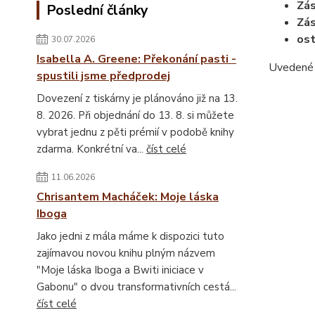
Zás
Poslední články
Zás
ost
30.07.2026
Isabella A. Greene: Překonání pasti -
Uvedené t
spustili jsme předprodej
Dovezení z tiskárny je plánováno již na 13.
8. 2026. Při objednání do 13. 8. si můžete
vybrat jednu z pěti prémií v podobě knihy
zdarma. Konkrétní va...
číst celé
11.06.2026
Chrisantem Macháček: Moje láska
Iboga
Jako jedni z mála máme k dispozici tuto
zajímavou novou knihu plným názvem
"Moje láska Iboga a Bwiti iniciace v
Gabonu" o dvou transformativních cestá...
číst celé