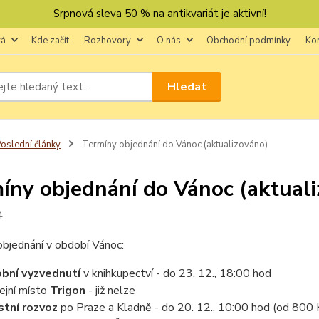
Srpnová sleva 50 % na antikvariát je aktivní!
vá
Kde začít
Rozhovory
O nás
Obchodní podmínky
Ko
Hledat
oslední články
Termíny objednání do Vánoc (aktualizováno)
íny objednání do Vánoc (aktual
4
bjednání v období Vánoc:
bní vyzvednutí
v knihkupectví - do 23. 12., 18:00 hod
ejní místo
Trigon
- již nelze
stní rozvoz
po Praze a Kladně - do 20. 12., 10:00 hod (od 800 