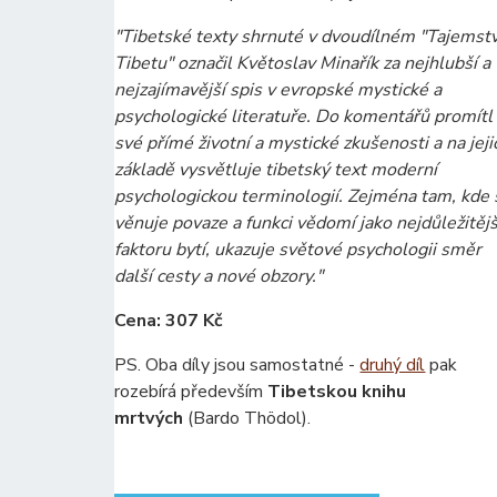
"Tibetské texty shrnuté v dvoudílném "Tajemstv
Tibetu" označil Květoslav Minařík za nejhlubší a
nejzajímavější spis v evropské mystické a
psychologické literatuře. Do komentářů promítl
své přímé životní a mystické zkušenosti a na jeji
základě vysvětluje tibetský text moderní
psychologickou terminologií. Zejména tam, kde 
věnuje povaze a funkci vědomí jako nejdůležitěj
faktoru bytí, ukazuje světové psychologii směr
další cesty a nové obzory."
Cena: 307 Kč
PS. Oba díly jsou samostatné -
druhý díl
pak
rozebírá především
Tibetskou knihu
mrtvých
(Bardo Thödol).