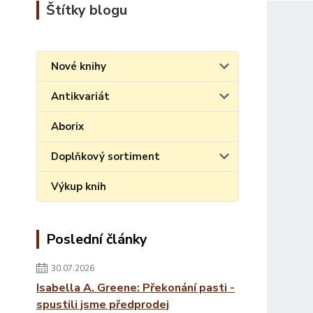
Štítky blogu
Nové knihy
Antikvariát
Aborix
Doplňkový sortiment
Výkup knih
Poslední články
30.07.2026
Isabella A. Greene: Překonání pasti -
spustili jsme předprodej