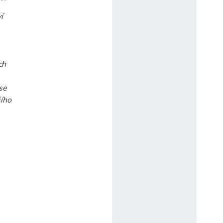
í
ch
se
šího