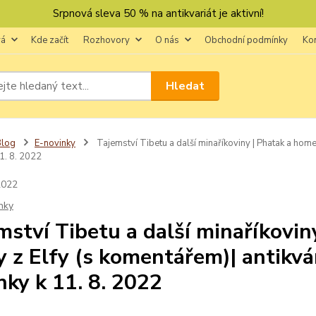
Srpnová sleva 50 % na antikvariát je aktivní!
vá
Kde začít
Rozhovory
O nás
Obchodní podmínky
Ko
Hledat
Blog
E-novinky
Tajemství Tibetu a další minaříkoviny | Phatak a home
1. 8. 2022
2022
nky
mství Tibetu a další minaříkovi
y z Elfy (s komentářem)| antikvá
nky k 11. 8. 2022