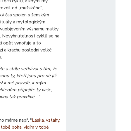
tí těch cyklů, kterými my
rozdíl od „mužského“,
ický čas spojen s ženským
 rituály a mytologickým
novuobjevením významu matky
ěti. Nevyhnutelnost cyklů se na
etí opět vynořuje a to
zí a krachu poslední velké
u.
le a stále setkával s tím, že
nou ty, kteří jsou pro ně již
dyž k mé pravdě, k mým
hledům připojíte ty vaše,
vna tak pravdivé..."
ého máme např. "
Láska, vztahy,
 tobě boha, vidím v tobě