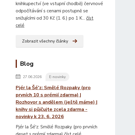
knihkupectví (ve vstupní chodbě) červnové
odpočítávání s cenami postupně se
snižujícími od 30 Kč (1. 6.) po 1 K...
číst
celé
Zobrazit všechny články
Blog
27.06.2026
E-novinky
Pjér la Šé'z: Smělé Rozpaky (pro
prvních 10 s prémií zdarma) |
Rozhovor s andělem (ještě máme) |
knihy si půjčujte zcela zdarma -
novinky k 23. 6. 2026
Pjér la Šé'z: Smělé Rozpaky (pro prvních
deset s prémií zdarma)
číst celé