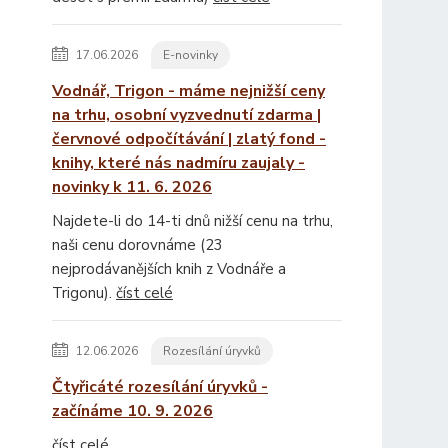
17.06.2026
E-novinky
Vodnář, Trigon - máme nejnižší ceny
na trhu, osobní vyzvednutí zdarma |
červnové odpočítávání | zlatý fond -
knihy, které nás nadmíru zaujaly -
novinky k 11. 6. 2026
Najdete-li do 14-ti dnů nižší cenu na trhu,
naši cenu dorovnáme (23
nejprodávanějších knih z Vodnáře a
Trigonu).
číst celé
12.06.2026
Rozesílání úryvků
Čtyřicáté rozesílání úryvků -
začínáme 10. 9. 2026
číst celé