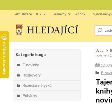
Aktualizace 5. 8. 2026
Seznamy
Aborix
Co jinde nebý
Úvod
Kategorie blogu
novinky k 1
E-novinky
12
.
08
.
E-novi
Rozhovory
Taje
Rozesílání úryvků
knih
Pohádky
novi