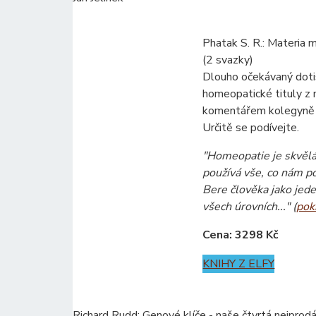
Phatak S. R.: Materia 
(2 svazky)
Dlouho očekávaný doti
homeopatické tituly z 
komentářem kolegyně 
Určitě se podívejte.
"Homeopatie je skvělá
používá vše, co nám p
Bere člověka jako jed
všech úrovních..." (
pok
Cena: 3298 Kč
KNIHY Z ELFY
Richard Rudd: Genové klíče - naše čtvrtá nejprodá