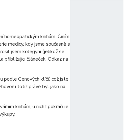
ení homeopatickým knihám. Činím
erie medicy, kdy jsme současně s
prosil jsem kolegyni (jelikož se
 přibližující článeček. Odkaz na
ilu podle Genových klíčů,což jste
zhovoru totiž právě byl jako na
várním knihám, u nichž pokračuje
 výkupy.