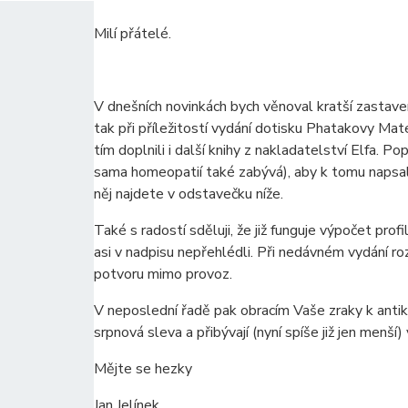
Milí přátelé.
V dnešních novinkách bych věnoval kratší zastav
tak při příležitostí vydání dotisku Phatakovy Mat
tím doplnili i další knihy z nakladatelství Elfa. Po
sama homeopatií také zabývá), aby k tomu napsala
něj najdete v odstavečku níže.
Také s radostí sděluji, že již funguje výpočet prof
asi v nadpisu nepřehlédli. Při nedávném vydání ro
potvoru mimo provoz.
V neposlední řadě pak obracím Vaše zraky k antik
srpnová sleva a přibývají (nyní spíše již jen menší)
Mějte se hezky
Jan Jelínek