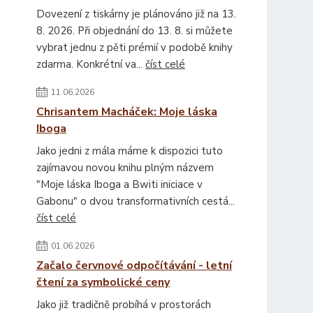
Dovezení z tiskárny je plánováno již na 13.
8. 2026. Při objednání do 13. 8. si můžete
vybrat jednu z pěti prémií v podobě knihy
zdarma. Konkrétní va...
číst celé
11.06.2026
Chrisantem Macháček: Moje láska
Iboga
Jako jedni z mála máme k dispozici tuto
zajímavou novou knihu plným názvem
"Moje láska Iboga a Bwiti iniciace v
Gabonu" o dvou transformativních cestá...
číst celé
01.06.2026
Začalo červnové odpočítávání - letní
čtení za symbolické ceny
Jako již tradičně probíhá v prostorách