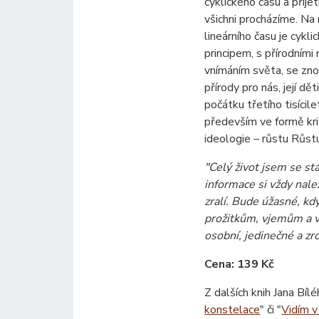
cyklického času a přije
všichni procházíme. Na 
lineárního času je cykl
principem, s přírodními
vnímáním světa, se z
přírody pro nás, její d
počátku třetího tisícil
především ve formě kri
ideologie – růstu Růst
"Celý život jsem se stá
informace si vždy nalez
zralí. Bude úžasné, k
prožitkům, vjemům a v
osobní, jedinečné a zro
Cena: 139 Kč
Z dalších knih Jana Bíl
konstelace
" či "
Vidím v