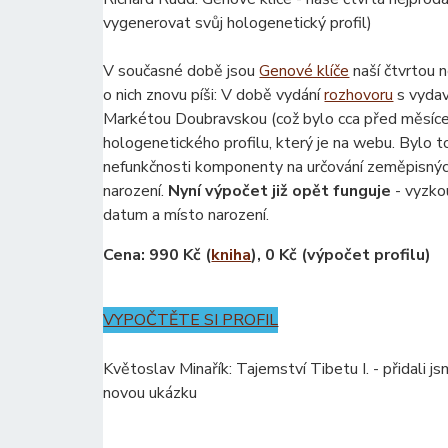
vygenerovat svůj hologenetický profil)
V současné době jsou
Genové klíče
naší čtvrtou n
o nich znovu píši: V době vydání
rozhovoru
s vydav
Markétou Doubravskou (což bylo cca před měsíc
hologenetického profilu, který je na webu. Bylo 
nefunkčnosti komponenty na určování zeměpisný
narození.
Nyní výpočet již opět funguje
- vyzkou
datum a místo narození.
Cena: 990 Kč (
kniha
), 0 Kč (výpočet profilu)
VYPOČTĚTE SI PROFIL
Květoslav Minařík: Tajemství Tibetu I. - přidali j
novou ukázku