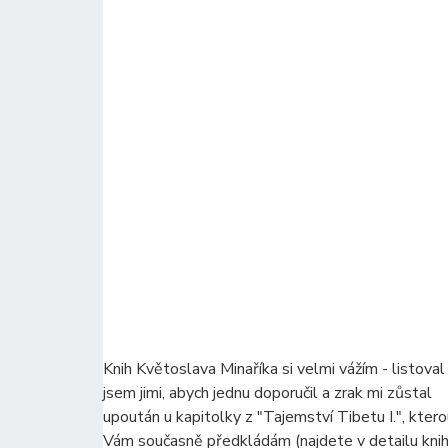
Knih Květoslava Minaříka si velmi vážím - listoval
jsem jimi, abych jednu doporučil a zrak mi zůstal
upoután u kapitolky z "Tajemství Tibetu I.", kter
Vám současně předkládám (najdete v detailu knih