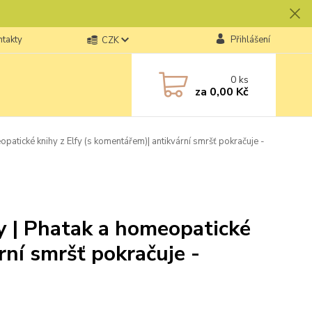
ntakty
Přihlášení
CZK
0
ks
za
0,00 Kč
opatické knihy z Elfy (s komentářem)| antikvární smršť pokračuje -
ny | Phatak a homeopatické
rní smršť pokračuje -