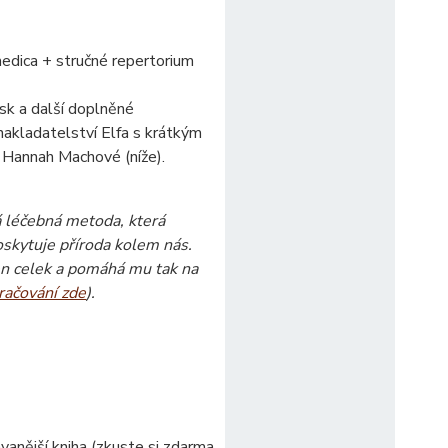
medica + stručné repertorium
sk a další doplněné
nakladatelství Elfa s krátkým
Hannah Machové (níže).
 léčebná metoda, která
oskytuje příroda kolem nás.
en celek a pomáhá mu tak na
račování zde
).
vanější kniha (zkuste si zdarma