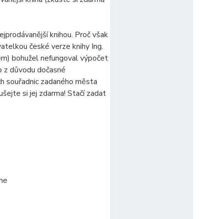
ejprodávanější knihou. Proč však
atelkou české verze knihy Ing.
em) bohužel nefungoval výpočet
to z důvodu dočasné
ch souřadnic zadaného města
šejte si jej zdarma! Stačí zadat
sme