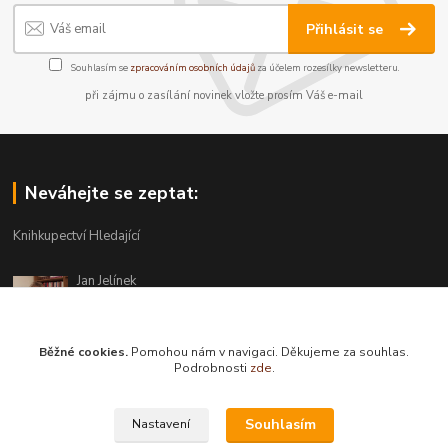
Přihlásit se
Souhlasím se
zpracováním osobních údajů
za účelem rozesílky newsletteru.
při zájmu o zasílání novinek vložte prosím Váš e-mail
Neváhejte se zeptat:
Knihkupectví Hledající
Jan Jelínek
220 873 250
Po-Pá 10-18, ve středu do 20 hodin
Běžné cookies.
Pomohou nám v navigaci. Děkujeme za souhlas.
info@hledajici.cz
Podrobnosti
zde
.
Souhlasím
Nastavení