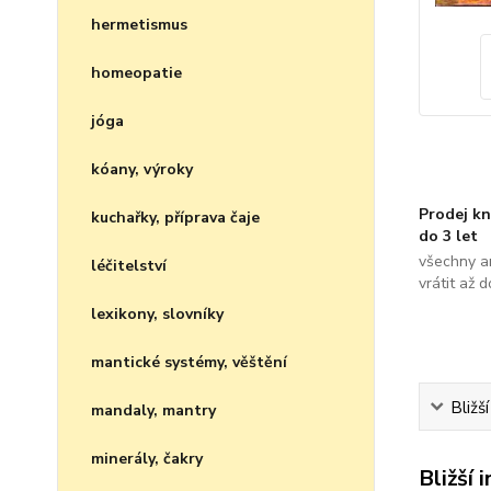
hermetismus
homeopatie
jóga
kóany, výroky
Prodej kn
kuchařky, příprava čaje
do 3 let
všechny a
léčitelství
vrátit až 
lexikony, slovníky
mantické systémy, věštění
Bližš
mandaly, mantry
minerály, čakry
Bližší 