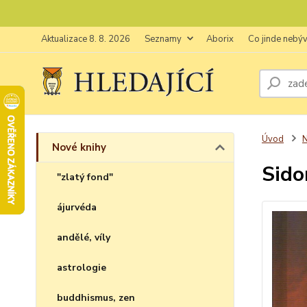
Aktualizace 8. 8. 2026
Seznamy
Aborix
Co jinde nebý
Úvod
N
Nové knihy
Sido
"zlatý fond"
ájurvéda
andělé, víly
astrologie
buddhismus, zen