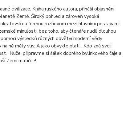
né civilizace. Kniha ruského autora, přináší objasnění
 planetě Země. Široký pohled a zároveň vysoká
 sokratovskou formou rozhovoru mezi hlavními postavami.
emské minulosti, bez toho, aby čtenáře nudil dlouhou
 s pomocí výsledků různých odvětví moderní vědy
na ně měly vliv. A jako obvykle platí: „Kdo zná svoji
st.“ Nuže, připravme si šálek dobrého bylinkového čaje a
aší Zemi matičce!