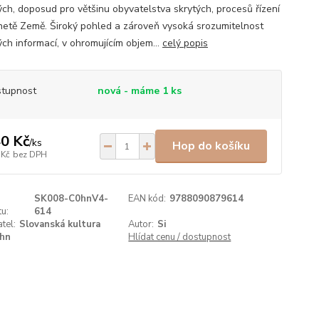
ých, doposud pro většinu obyvatelstva skrytých, procesů řízení
netě Země. Široký pohled a zároveň vysoká srozumitelnost
ch informací, v ohromujícím objem...
celý popis
tupnost
nová - máme 1 ks
0 Kč
/
ks
Hop do košíku
 Kč
bez DPH
SK008-C0hnV4-
EAN kód:
9788090879614
u:
614
tel:
Slovanská kultura
Autor:
Si
hn
Hlídat cenu / dostupnost