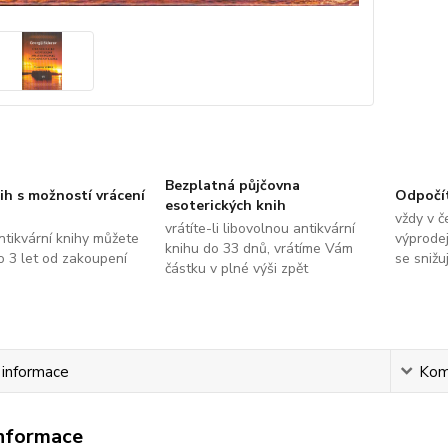
Bezplatná půjčovna
ih s možností vrácení
Odpočí
esoterických knih
vždy v č
vrátíte-li libovolnou antikvární
ntikvární knihy můžete
výprodej
knihu do 33 dnů, vrátíme Vám
do 3 let od zakoupení
se snižu
částku v plné výši zpět
í informace
Kom
informace