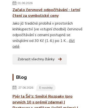
01.06.2026
Začalo červnové odpočítávání - letní
čtení za symbolické ceny
Jako již tradičně probíhá v prostorách
knihkupectví (ve vstupní chodbě) červnové
odpočítávání s cenami postupně se
snižujícími od 30 Kč (1. 6.) po 1 K...
číst
celé
Zobrazit všechny články
Blog
27.06.2026
E-novinky
Pjér la Šé'z: Smělé Rozpaky (pro
prvních 10 s prémií zdarma) |