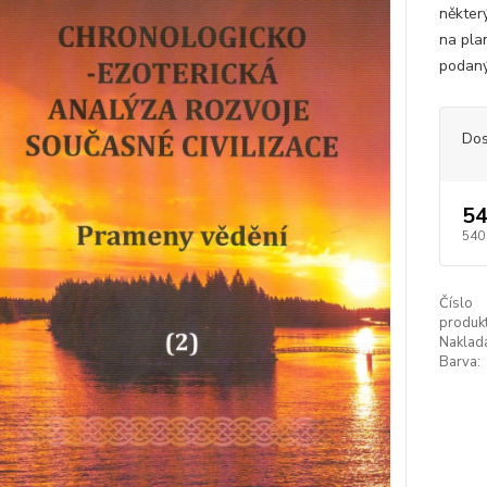
někter
na pla
podaný
Dos
54
540
Číslo
produkt
Naklada
Barva: