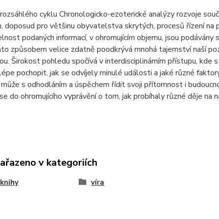
 rozsáhlého cyklu Chronologicko-ezoterické analýzy rozvoje součas
, doposud pro většinu obyvatelstva skrytých, procesů řízení na
lnost podaných informací, v ohromujícím objemu, jsou podávány
mto způsobem velice zdatně poodkrývá mnohá tajemství naší poz
u. Širokost pohledu spočívá v interdisciplinárním přístupu, kde
pe pochopit, jak se odvíjely minulé události a jaké různé faktory 
 může s odhodláním a úspěchem řídit svoji přítomnost i budoucno
e do ohromujícího vyprávění o tom, jak probíhaly různé děje na n
zařazeno v kategoriích
knihy
víra