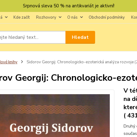
Srpnová sleva 50 % na antikvariát je aktivní!
vá
Kde začít
Rozhovory
O nás
Obchodní podmínky
Ko
Hledat
ové knihy
Sidorov Georgij: Chronologicko-ezoterická analýza rozvoje (
rov Georgij: Chronologicko-ezote
V té
na dě
kter
( 43
Druhý 
současn