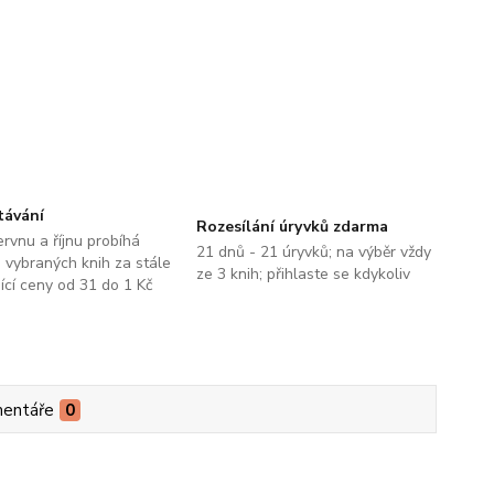
távání
Rozesílání úryvků zdarma
ervnu a říjnu probíhá
21 dnů - 21 úryvků; na výběr vždy
 vybraných knih za stále
ze 3 knih; přihlaste se kdykoliv
jící ceny od 31 do 1 Kč
entáře
0