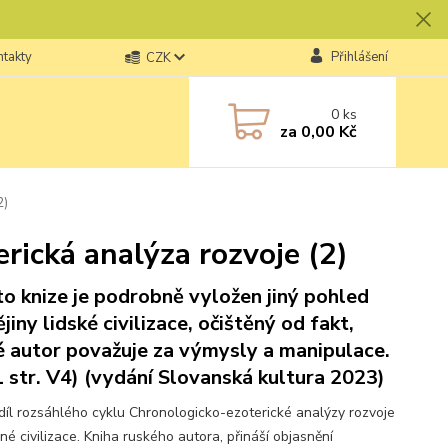
ntakty
Přihlášení
CZK
0
ks
za
0,00 Kč
2)
rická analýza rozvoje (2)
to knize je podrobně vyložen jiný pohled
jiny lidské civilizace, očištěný od fakt,
é autor považuje za výmysly a manipulace.
1 str. V4) (vydání Slovanská kultura 2023)
díl rozsáhlého cyklu Chronologicko-ezoterické analýzy rozvoje
é civilizace. Kniha ruského autora, přináší objasnění