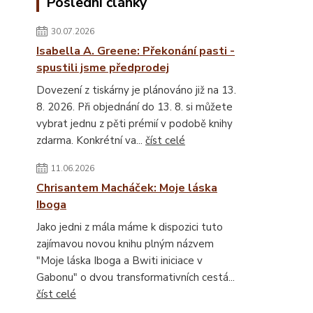
Poslední články
30.07.2026
Isabella A. Greene: Překonání pasti -
spustili jsme předprodej
Dovezení z tiskárny je plánováno již na 13.
8. 2026. Při objednání do 13. 8. si můžete
vybrat jednu z pěti prémií v podobě knihy
zdarma. Konkrétní va...
číst celé
11.06.2026
Chrisantem Macháček: Moje láska
Iboga
Jako jedni z mála máme k dispozici tuto
zajímavou novou knihu plným názvem
"Moje láska Iboga a Bwiti iniciace v
Gabonu" o dvou transformativních cestá...
číst celé