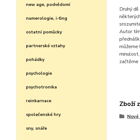
new age, podvědomí
Druhý díl
některých
numerologie, i-ťing
srozumite
Autor tí
ostatní pomůcky
přednáško
partnerské vztahy
můžeme lé
minulost,
pohádky
začtěme s
psychologie
psychotronika
reinkarnace
Zboží 
společenské hry
Nové 
sny, snáře