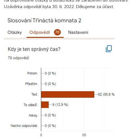
na doprovodné otázky u dotazníčku se zařazením do slosování.
Uzávěrka odpovědí byla 30. 6. 2022. Děkujeme za účast.