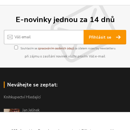
E-novinky jednou za 14 dnů
Přihlásit se
Souhlasím se
zpracováním osobních údajů
za účelem rozesílky newsletteru.
při zájmu o zasílání novinek vložte prosím Váš e-mail
Neváhejte se zeptat:
Knihkupectví Hledající
Jan Jelínek
220 873 250
Po-Pá 10-18, ve středu do 20 hodin