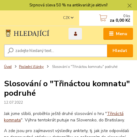
Srpnová sleva 50 % na antikvariát je aktivní!
0
ks
CZK
za
0,00 Kč
Menu
Hledat
Úvod
Poslední články
Slosování o "Třináctou komnatu" podruhé
Slosování o "Třináctou komnatu"
podruhé
12.07.2022
Jak jsme slíbili, proběhlo ještě druhé slosování o hru "
Třináctá
komnata
". Výhra tentokrát putuje na Slovensko, do Bratislavy.
A zde jsou pro zajímavost výsledky anktety, tj. jak jste odpovídali