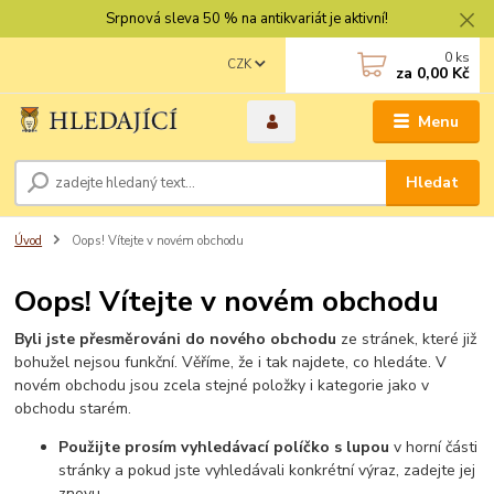
Srpnová sleva 50 % na antikvariát je aktivní!
0
ks
CZK
za
0,00 Kč
Menu
Hledat
Úvod
Oops! Vítejte v novém obchodu
Oops! Vítejte v novém obchodu
Byli jste přesměrováni do nového obchodu
ze stránek, které již
bohužel nejsou funkční. Věříme, že i tak najdete, co hledáte. V
novém obchodu jsou zcela stejné položky i kategorie jako v
obchodu starém.
Použijte prosím vyhledávací políčko s lupou
v horní části
stránky a pokud jste vyhledávali konkrétní výraz, zadejte jej
znovu.