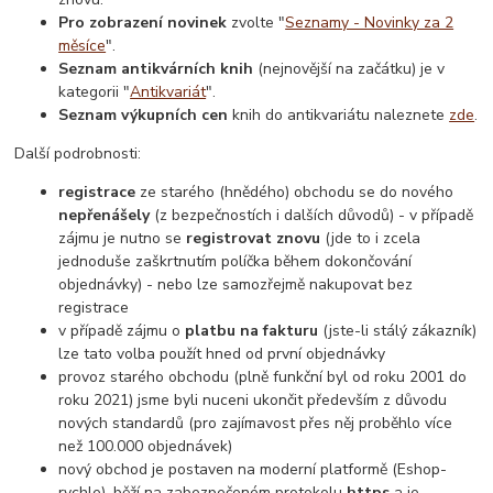
Pro zobrazení novinek
zvolte "
Seznamy - Novinky za 2
měsíce
".
Seznam antikvárních knih
(nejnovější na začátku) je v
kategorii "
Antikvariát
".
Seznam výkupních cen
knih do antikvariátu naleznete
zde
.
Další podrobnosti:
registrace
ze starého (hnědého) obchodu se do nového
nepřenášely
(z bezpečnostích i dalších důvodů) - v případě
zájmu je nutno se
registrovat znovu
(jde to i zcela
jednoduše zaškrtnutím políčka během dokončování
objednávky) - nebo lze samozřejmě nakupovat bez
registrace
v případě zájmu o
platbu na fakturu
(jste-li stálý zákazník)
lze tato volba použít hned od první objednávky
provoz starého obchodu (plně funkční byl od roku 2001 do
roku 2021) jsme byli nuceni ukončit především z důvodu
nových standardů (pro zajímavost přes něj proběhlo více
než 100.000 objednávek)
nový obchod je postaven na moderní platformě (Eshop-
rychle), běží na zabezpečeném protokolu
https
a je