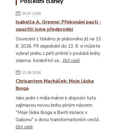
Poslední články
30.07.2026
Isabella A. Greene: Překonání pasti -
spustili jsme předprodej
Dovezení z tiskárny je plánováno již na 13.
8. 2026. Při objednání do 13. 8. si můžete
vybrat jednu z pěti prémií v podobě knihy
zdarma. Konkrétní va...
číst celé
11.06.2026
Chrisantem Macháček: Moje láska
Iboga
Jako jedni z mála máme k dispozici tuto
zajímavou novou knihu plným názvem
"Moje láska Iboga a Bwiti iniciace v
Gabonu" o dvou transformativních cestá...
číst celé