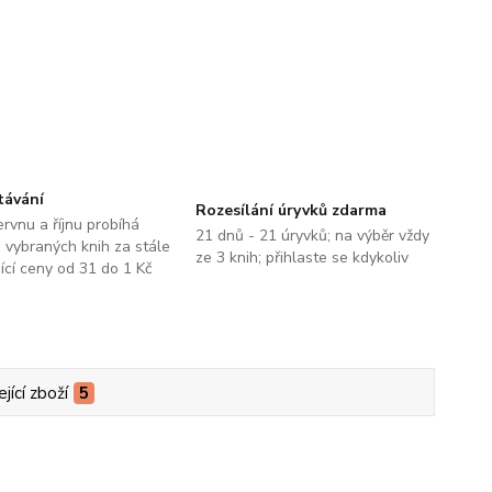
távání
Rozesílání úryvků zdarma
ervnu a říjnu probíhá
21 dnů - 21 úryvků; na výběr vždy
 vybraných knih za stále
ze 3 knih; přihlaste se kdykoliv
jící ceny od 31 do 1 Kč
jící zboží
5