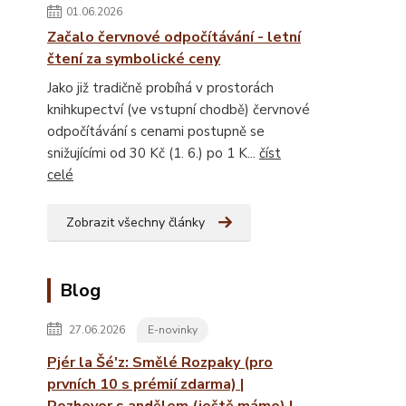
01.06.2026
Začalo červnové odpočítávání - letní
čtení za symbolické ceny
Jako již tradičně probíhá v prostorách
knihkupectví (ve vstupní chodbě) červnové
odpočítávání s cenami postupně se
snižujícími od 30 Kč (1. 6.) po 1 K...
číst
celé
Zobrazit všechny články
Blog
27.06.2026
E-novinky
Pjér la Šé'z: Smělé Rozpaky (pro
prvních 10 s prémií zdarma) |