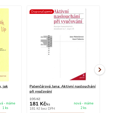
Doporučujeme
, jak
Palenčárová Jana: Aktivní naslouchání
Os
při vyučování
a 
195 Kč
298
181 Kč
2
vá - máme
nová - máme
/
ks
1 ks
2 ks
181 Kč
bez DPH
27