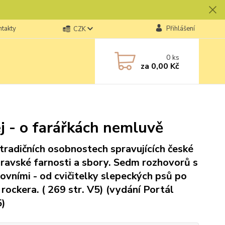
ntakty
Přihlášení
CZK
0
ks
za
0,00 Kč
ej - o farářkách nemluvě
tradičních osobnostech spravujících české
ravské farnosti a sbory. Sedm rozhovorů s
ovními - od cvičitelky slepeckých psů po
 rockera. ( 269 str. V5) (vydání Portál
)