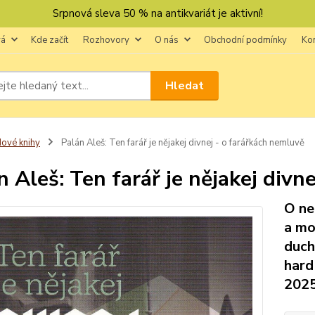
Srpnová sleva 50 % na antikvariát je aktivní!
vá
Kde začít
Rozhovory
O nás
Obchodní podmínky
Ko
Hledat
ové knihy
Palán Aleš: Ten farář je nějakej divnej - o farářkách nemluvě
n Aleš: Ten farář je nějakej divn
O ne
a mo
duch
hard
2025