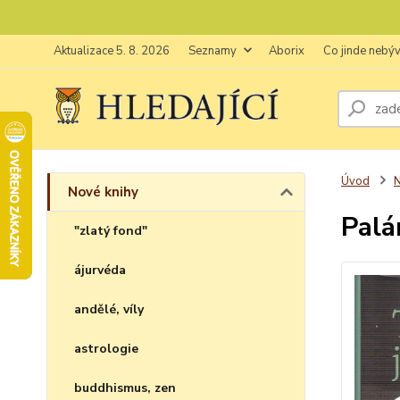
Aktualizace 5. 8. 2026
Seznamy
Aborix
Co jinde nebý
Úvod
N
Nové knihy
Palá
"zlatý fond"
ájurvéda
andělé, víly
astrologie
buddhismus, zen