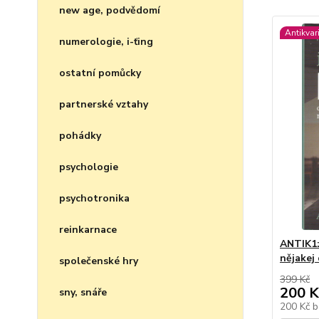
new age, podvědomí
Antikvar
numerologie, i-ťing
ostatní pomůcky
partnerské vztahy
pohádky
psychologie
psychotronika
reinkarnace
ANTIK1: 
nějakej 
společenské hry
399 Kč
200 K
sny, snáře
200 Kč
b