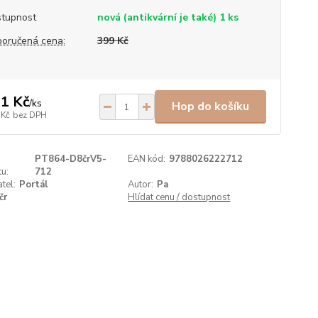
tupnost
nová (antikvární je také) 1 ks
oručená cena:
399 Kč
1 Kč
/
ks
Hop do košíku
 Kč
bez DPH
PT864-D8črV5-
EAN kód:
9788026222712
u:
712
tel:
Portál
Autor:
Pa
čr
Hlídat cenu / dostupnost