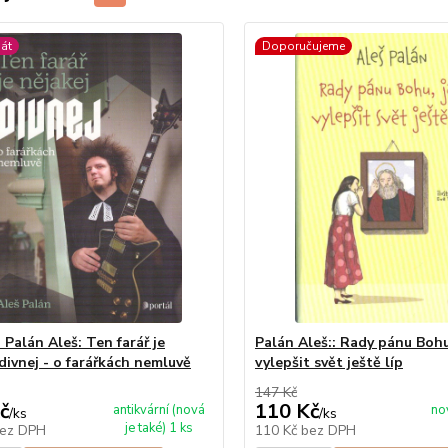
iát
Doporučujeme
Palán Aleš: Ten farář je
Palán Aleš:: Rady pánu Bohu
divnej - o farářkách nemluvě
vylepšit svět ještě líp
147 Kč
č
110 Kč
antikvární (nová
no
/
ks
/
ks
je také) 1 ks
ez DPH
110 Kč
bez DPH