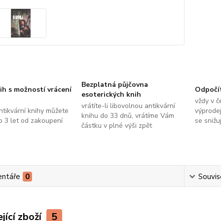
Bezplatná půjčovna
ih s možností vrácení
Odpočí
esoterických knih
vždy v č
vrátíte-li libovolnou antikvární
ntikvární knihy můžete
výprodej
knihu do 33 dnů, vrátíme Vám
do 3 let od zakoupení
se snižu
částku v plné výši zpět
ntáře
0
Souvise
jící zboží
5