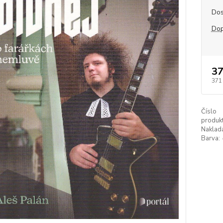
Dos
Dop
37
371
Číslo
produkt
Naklada
Barva: