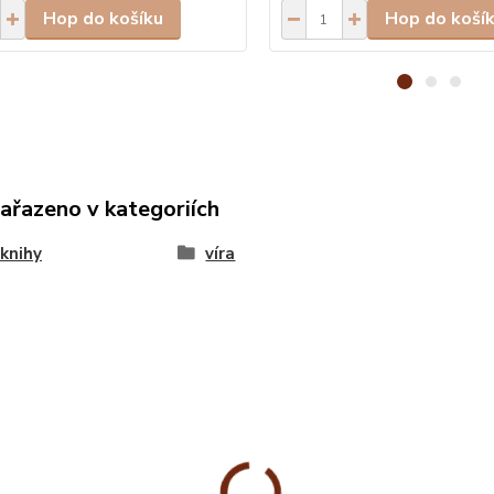
Hop do košíku
Hop do koší
zařazeno v kategoriích
knihy
víra