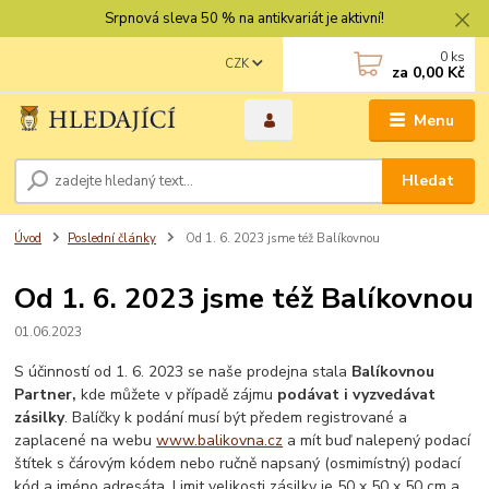
Srpnová sleva 50 % na antikvariát je aktivní!
0
ks
CZK
za
0,00 Kč
Menu
Hledat
Úvod
Poslední články
Od 1. 6. 2023 jsme též Balíkovnou
Od 1. 6. 2023 jsme též Balíkovnou
01.06.2023
S účinností od 1. 6. 2023 se naše prodejna stala
Balíkovnou
Partner,
kde můžete v případě zájmu
podávat i vyzvedávat
zásilky
. Balíčky k podání musí být předem registrované a
zaplacené na webu
www.balikovna.cz
a mít buď nalepený podací
štítek s čárovým kódem nebo ručně napsaný (osmimístný) podací
kód a jméno adresáta. Limit velikosti zásilky je 50 x 50 x 50 cm a