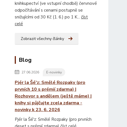
knihkupectví (ve vstupní chodbě) červnové
odpočítávání s cenami postupně se
snižujícími od 30 Kč (1. 6.) po 1 K...
číst
celé
Zobrazit všechny články
Blog
27.06.2026
E-novinky
Pjér la Šé'z: Smělé Rozpaky (pro
prvních 10 s prémií zdarma) |
Rozhovor s andělem (ještě máme) |
knihy si půjčujte zcela zdarma -
novinky k 23. 6. 2026
Pjér la Šé'z: Smělé Rozpaky (pro prvních
deset s prémií zdarma)
číst celé