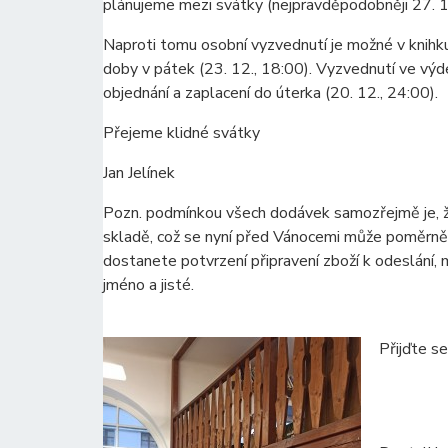
plánujeme mezi svátky (nejpravděpodobněji 27. 1
Naproti tomu osobní vyzvednutí je možné v knihk
doby v pátek (23. 12., 18:00). Vyzvednutí ve výd
objednání a zaplacení do úterka (20. 12., 24:00).
Přejeme klidné svátky
Jan Jelínek
Pozn. podmínkou všech dodávek samozřejmě je, ž
skladě, což se nyní před Vánocemi může poměrně 
dostanete potvrzení připravení zboží k odeslání,
jméno a jisté.
Přijďte se