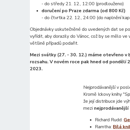
- do středy 21. 12., 12:00 (prodlouženo)
doručení po Praze zdarma (od 800 Kč)
- do čtvrtka 22. 12., 24:00 (do naplnění kap
Objednávky uskutečněné do uvedených dat se p
vyřídit, aby dorazily do Vánoc, což by se mělo ve
většině případů podařit.
Mezi svátky (27. - 30. 12.) máme otevřeno v
rozsahu.
V novém roce pak hned od pondělí 2.
2023.
Nejprodávanější v pos
Kromě Ickovy knihy "Spo
že její distribuce jde v
mezi
nejprodávanější
Richard Rudd:
Ge
Ramtha:
Bílá kn