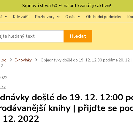
Srpnová sleva 50 % na antikvariát je aktivní!
vá
Kde začít
Rozhovory
O nás
Obchodní podmínky
Ko
Hledat
Blog
E-novinky
Objednávky došlé do 19. 12. 12:00 podáme 20. 12. | ne
22
2022
nky
dnávky došlé do 19. 12. 12:00 p
rodávanější knihy | přijďte se pod
. 12. 2022