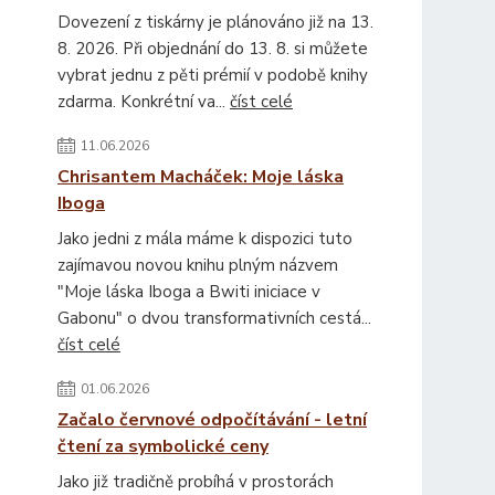
Dovezení z tiskárny je plánováno již na 13.
8. 2026. Při objednání do 13. 8. si můžete
vybrat jednu z pěti prémií v podobě knihy
zdarma. Konkrétní va...
číst celé
11.06.2026
Chrisantem Macháček: Moje láska
Iboga
Jako jedni z mála máme k dispozici tuto
zajímavou novou knihu plným názvem
"Moje láska Iboga a Bwiti iniciace v
Gabonu" o dvou transformativních cestá...
číst celé
01.06.2026
Začalo červnové odpočítávání - letní
čtení za symbolické ceny
Jako již tradičně probíhá v prostorách