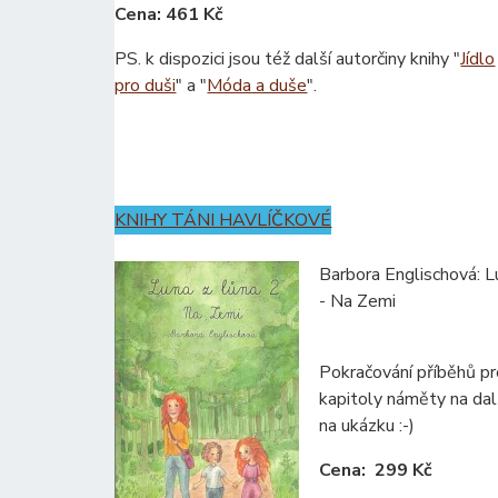
Cena: 461 Kč
PS. k dispozici jsou též další autorčiny knihy "
Jídlo
pro duši
" a "
Móda a duše
".
KNIHY TÁNI HAVLÍČKOVÉ
Barbora Englischová: L
- Na Zemi
Pokračování příběhů pro
kapitoly náměty na dalš
na ukázku :-)
Cena: 299 Kč