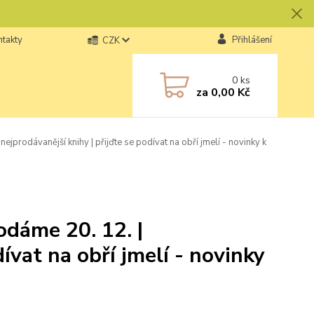
ntakty
Přihlášení
CZK
0
ks
za
0,00 Kč
jprodávanější knihy | přijďte se podívat na obří jmelí - novinky k
odáme 20. 12. |
ívat na obří jmelí - novinky