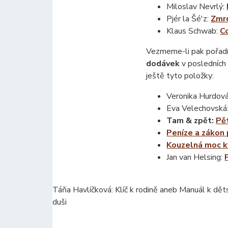
Miloslav Nevrlý:
Pjér la Šé'z:
Zmr
Klaus Schwab:
C
Vezmeme-li pak pořad
dodávek
v posledních 
ještě tyto položky:
Veronika Hurdov
Eva Velechovská
Tam & zpět:
Pě
Peníze a zákon 
Kouzelná moc k
Jan van Helsing:
Táňa Havlíčková: Klíč k rodině aneb Manuál k dět
duši