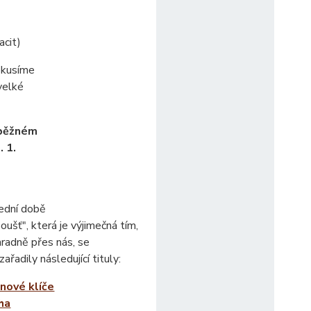
acit)
okusíme
 velké
 běžném
 1.
lední době
ušť", která je výjimečná tím,
ýhradně přes nás, se
zařadily následující tituly:
nové klíče
iha