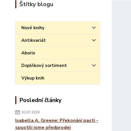
Štítky blogu
Nové knihy
Antikvariát
Aborix
Doplňkový sortiment
Výkup knih
Poslední články
30.07.2026
Isabella A. Greene: Překonání pasti -
spustili jsme předprodej