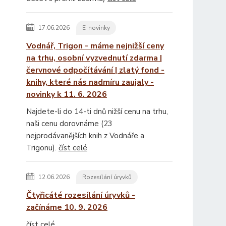
17.06.2026
E-novinky
Vodnář, Trigon - máme nejnižší ceny
na trhu, osobní vyzvednutí zdarma |
červnové odpočítávání | zlatý fond -
knihy, které nás nadmíru zaujaly -
novinky k 11. 6. 2026
Najdete-li do 14-ti dnů nižší cenu na trhu,
naši cenu dorovnáme (23
nejprodávanějších knih z Vodnáře a
Trigonu).
číst celé
12.06.2026
Rozesílání úryvků
Čtyřicáté rozesílání úryvků -
začínáme 10. 9. 2026
číst celé