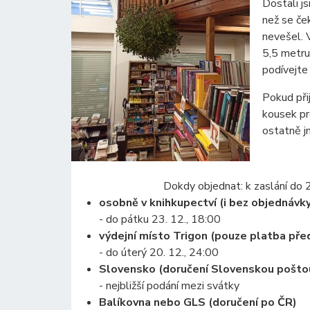
Dostali j
než se če
nevešel. 
5,5 metru
podívejte
Pokud při
kousek pr
ostatně jm
Dokdy objednat: k zaslání do 
osobně v knihkupectví (i bez objednávk
- do pátku 23. 12., 18:00
výdejní místo Trigon (pouze platba př
- do úterý 20. 12., 24:00
Slovensko (doručení Slovenskou pošto
- nejbližší podání mezi svátky
Balíkovna nebo GLS (doručení po ČR)