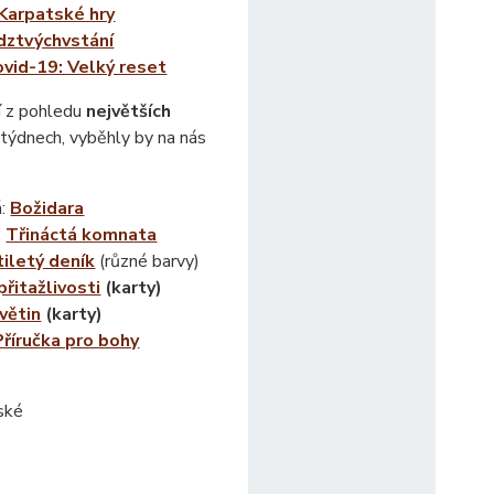
Karpatské hry
dztvýchvstání
ovid-19: Velký reset
í z pohledu
největších
týdnech, vyběhly by na nás
á:
Božidara
:
Třináctá komnata
tiletý deník
(různé barvy)
přitažlivosti
(karty)
větin
(karty)
Příručka pro bohy
ské