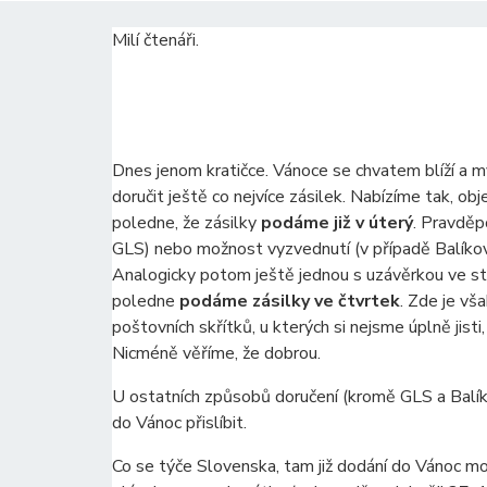
Milí čtenáři.
Dnes jenom kratičce. Vánoce se chvatem blíží a m
doručit ještě co nejvíce zásilek. Nabízíme tak, ob
poledne, že zásilky
podáme již v úterý
. Pravděp
GLS) nebo možnost vyzvednutí (v případě Balíko
Analogicky potom ještě jednou s uzávěrkou ve st
poledne
podáme zásilky ve čtvrtek
. Zde je vš
poštovních skřítků, u kterých si nejsme úplně jisti
Nicméně věříme, že dobrou.
U ostatních způsobů doručení (kromě GLS a Balík
do Vánoc přislíbit.
Co se týče Slovenska, tam již dodání do Vánoc mo