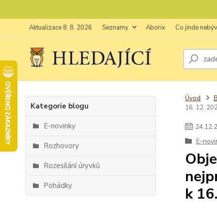
Aktualizace 8. 8. 2026
Seznamy
Aborix
Co jinde nebý
Úvod
Kategorie blogu
16. 12. 20
E-novinky
24
.
12
.
E-novi
Rozhovory
Obje
Rozesílání úryvků
nejp
Pohádky
k 16