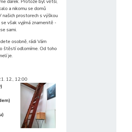
sme dárek. Protože byl větší,
kalo a nikomu se domů
V našich prostorech s výškou
 se však vyjímá znamenitě -
 se sami.
jdete osobně, rádi Vám
o štěstí odlomíme. Od toho
elí je.
21. 12., 12:00
y)
edem)
u)