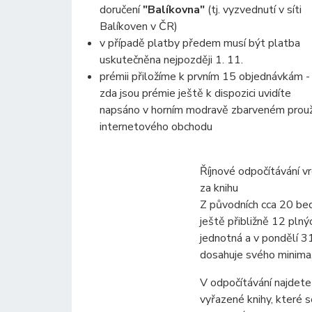
doručení
"Balíkovna"
(tj. vyzvednutí v síti
Balíkoven v ČR)
v případě platby předem musí být platba
uskutečněna nejpozději 1. 11.
prémii přiložíme k prvním 15 objednávkám -
zda jsou prémie ještě k dispozici uvidíte
napsáno v horním modravě zbarveném prou
internetového obchodu
Říjnové odpočítávání vr
za knihu
Z původních cca 20 be
ještě přibližně 12 plný
jednotná a v pondělí 31
dosahuje svého minima
V odpočítávání najdete
vyřazené knihy, které 