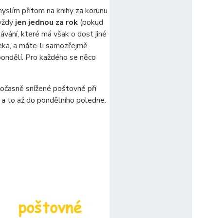
yslím přitom na knihy za korunu
 vždy
jen jednou za rok
(pokud
vání, které má však o dost jiné
aleka, a máte-li samozřejmě
pondělí. Pro každého se něco
dočasně snížené poštovné při
, a to až do pondělního poledne.