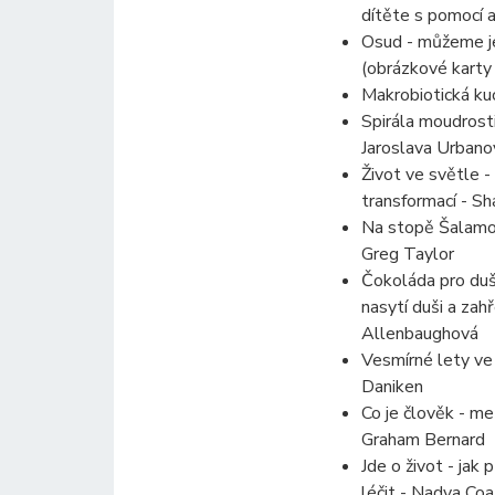
dítěte s pomocí a
Osud - můžeme je
(obrázkové karty 
Makrobiotická ku
Spirála moudrosti
Jaroslava Urbano
Život ve světle 
transformací - S
Na stopě Šalamo
Greg Taylor
Čokoláda pro duš
nasytí duši a zahř
Allenbaughová
Vesmírné lety ve 
Daniken
Co je člověk - m
Graham Bernard
Jde o život - jak
léčit - Nadya Co