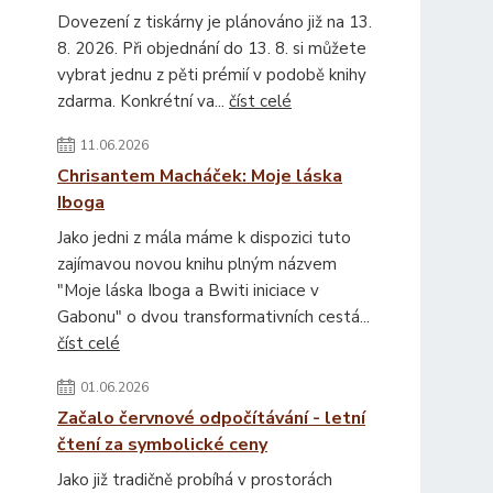
Dovezení z tiskárny je plánováno již na 13.
8. 2026. Při objednání do 13. 8. si můžete
vybrat jednu z pěti prémií v podobě knihy
zdarma. Konkrétní va...
číst celé
11.06.2026
Chrisantem Macháček: Moje láska
Iboga
Jako jedni z mála máme k dispozici tuto
zajímavou novou knihu plným názvem
"Moje láska Iboga a Bwiti iniciace v
Gabonu" o dvou transformativních cestá...
číst celé
01.06.2026
Začalo červnové odpočítávání - letní
čtení za symbolické ceny
Jako již tradičně probíhá v prostorách