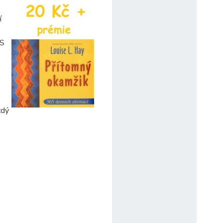
í
 S
ždý