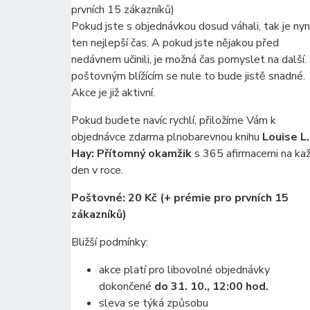
prvních 15 zákazníků)
Pokud jste s objednávkou dosud váhali, tak je nyn
ten nejlepší čas. A pokud jste nějakou před
nedávnem učinili, je možná čas pomyslet na další.
poštovným blížícím se nule to bude jistě snadné.
Akce je již aktivní.
Pokud budete navíc rychlí, přiložíme Vám k
objednávce zdarma plnobarevnou knihu
Louise L.
Hay: Přítomný okamžik
s 365 afirmacemi na ka
den v roce.
Poštovné: 20 Kč (+ prémie pro prvních 15
zákazníků)
Bližší podmínky:
akce platí pro libovolné objednávky
dokončené
do 31. 10., 12:00 hod.
sleva se týká způsobu