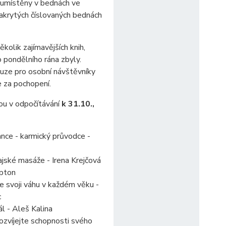
u umístěny v bednách ve
akrytých číslovaných bednách
kolik zajímavějších knih,
o pondělního rána zbyly.
pouze pro osobní návštěvníky
 za pochopení.
ou v odpočítávání
k 31.10.,
ance - karmický průvodce -
ajské masáže - Irena Krejčová
mpton
e svoji váhu v každém věku -
c
l - Aleš Kalina
rozvíjejte schopnosti svého