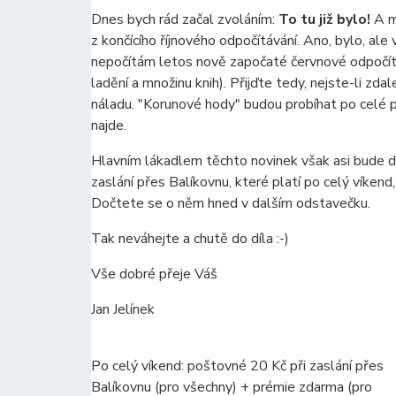
Dnes bych rád začal zvoláním:
To tu již bylo!
A m
z končícího říjnového odpočítávání. Ano, bylo, ale
nepočítám letos nově započaté červnové odpočítá
ladění a množinu knih). Přijďte tedy, nejste-li zd
náladu. "Korunové hody" budou probíhat po celé 
najde.
Hlavním lákadlem těchto novinek však asi bude 
zaslání přes Balíkovnu, které platí po celý víkend
Dočtete se o něm hned v dalším odstavečku.
Tak neváhejte a chutě do díla :-)
Vše dobré přeje Váš
Jan Jelínek
Po celý víkend: poštovné 20 Kč při zaslání přes
Balíkovnu (pro všechny) + prémie zdarma (pro