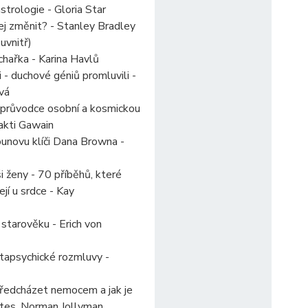
strologie - Gloria Star
j změnit? - Stanley Bradley
uvnitř)
chařka - Karina Havlů
 - duchové géniů promluvili -
vá
- průvodce osobní a kosmickou
hakti Gawain
unovu klíči Dana Browna -
i ženy - 70 příběhů, které
ejí u srdce - Kay
starověku - Erich von
etapsychické rozmluvy -
 předcházet nemocem a jak je
ates, Norman Jollyman