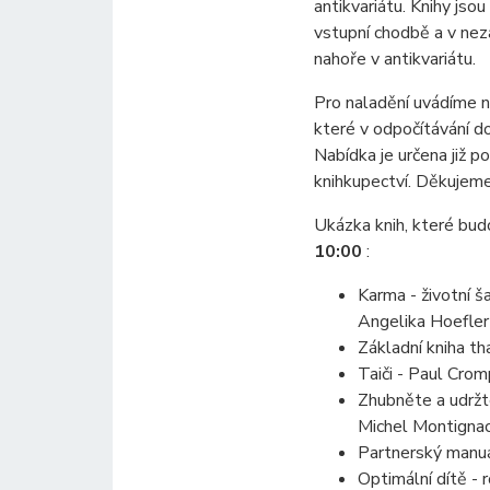
antikvariátu. Knihy jso
vstupní chodbě a v nez
nahoře v antikvariátu.
Pro naladění uvádíme ně
které v odpočítávání d
Nabídka je určena již 
knihkupectví. Děkujeme
Ukázka knih, které bud
10:00
:
Karma - životní š
Angelika Hoefler
Základní kniha th
Taiči - Paul Cro
Zhubněte a udržt
Michel Montigna
Partnerský manuá
Optimální dítě - 