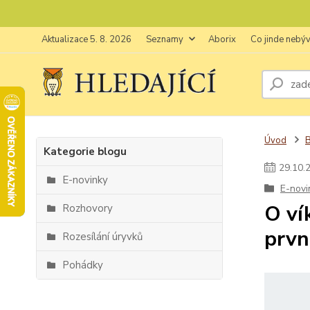
Aktualizace 5. 8. 2026
Seznamy
Aborix
Co jinde nebý
Úvod
Kategorie blogu
29
.
10
.
E-novinky
E-novi
O ví
Rozhovory
prvn
Rozesílání úryvků
Pohádky