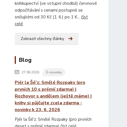
knihkupectví (ve vstupní chodbě) červnové
odpočítávání s cenami postupně se
snižujícími od 30 Kč (1. 6.) po 1 K...
číst
celé
Zobrazit všechny články
Blog
27.06.2026
E-novinky
Pjér la Šé'z: Smělé Rozpaky (pro
prvních 10 s prémií zdarma) |
Rozhovor s andělem (ještě máme) |
knihy si půjčujte zcela zdarma -
novinky k 23. 6. 2026
Pjér la Šé'z: Smělé Rozpaky (pro prvních
deset s prémií zdarma)
číst celé