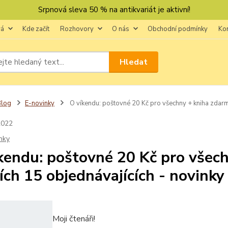
Srpnová sleva 50 % na antikvariát je aktivní!
vá
Kde začít
Rozhovory
O nás
Obchodní podmínky
Ko
Hledat
Blog
E-novinky
O víkendu: poštovné 20 Kč pro všechny + kniha zdarma
2022
nky
kendu: poštovné 20 Kč pro všec
ích 15 objednávajících - novinky
Moji čtenáři!