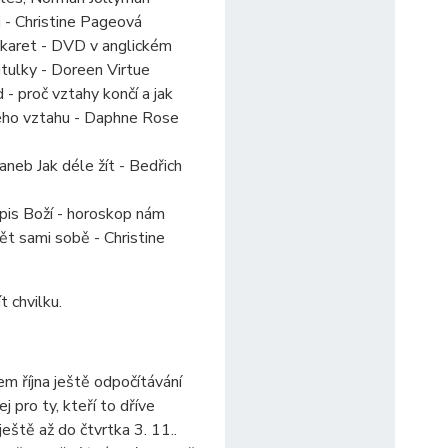
ci - Christine Pageová
karet - DVD v anglickém
itulky - Doreen Virtue
 - proč vztahy končí a jak
eho vztahu - Daphne Rose
 aneb Jak déle žít - Bedřich
opis Boží - horoskop nám
 sami sobě - Christine
t chvilku.
m října ještě odpočítávání
j pro ty, kteří to dříve
 ještě až do čtvrtka 3. 11..