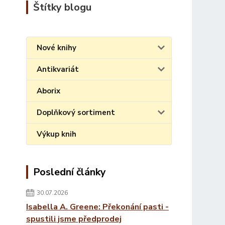
Štítky blogu
Nové knihy
Antikvariát
Aborix
Doplňkový sortiment
Výkup knih
Poslední články
30.07.2026
Isabella A. Greene: Překonání pasti -
spustili jsme předprodej