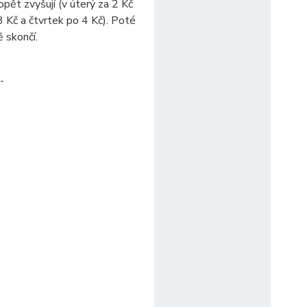
 opět zvyšují (v úterý za 2 Kč
3 Kč a čtvrtek po 4 Kč). Poté
ě skončí.
-