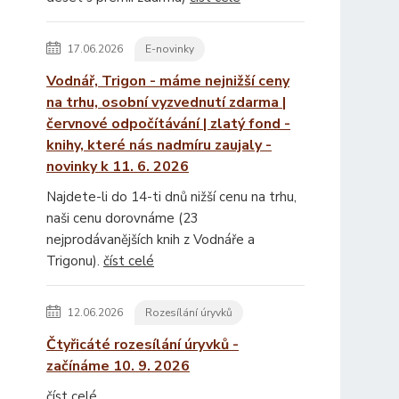
17.06.2026
E-novinky
Vodnář, Trigon - máme nejnižší ceny
na trhu, osobní vyzvednutí zdarma |
červnové odpočítávání | zlatý fond -
knihy, které nás nadmíru zaujaly -
novinky k 11. 6. 2026
Najdete-li do 14-ti dnů nižší cenu na trhu,
naši cenu dorovnáme (23
nejprodávanějších knih z Vodnáře a
Trigonu).
číst celé
12.06.2026
Rozesílání úryvků
Čtyřicáté rozesílání úryvků -
začínáme 10. 9. 2026
číst celé