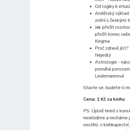
Od logiky k intui
Andělský výklad 
znění s českými t
Jak přežít rozchod
přežít konec vaš
Kingma
Proč zdravě jíst?
Nejedlý
Astrologie - ruk
pomáhá porozumět
Lindemannová
Stavte se, budete-li mí
Cena: 1 Kč za knihu
PS. Úplně hned s konce
nesklidíme a necháme je
nestihli, v knihkupectví