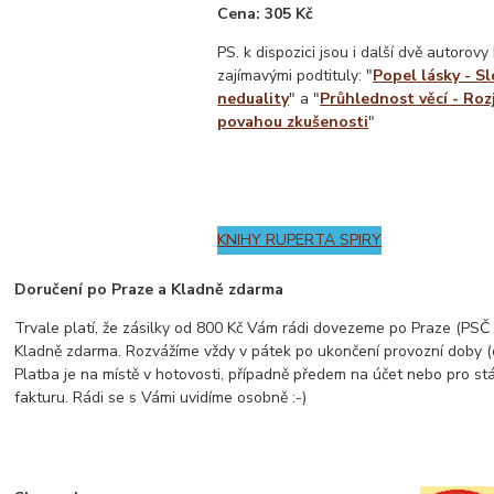
Cena: 305 Kč
PS. k dispozici jsou i další dvě autorovy
zajímavými podtituly: "
Popel lásky - Sl
neduality
" a "
Průhlednost věcí - Roz
povahou zkušenosti
"
KNIHY RUPERTA SPIRY
Doručení po Praze a Kladně zdarma
Trvale platí, že zásilky od 800 Kč Vám rádi dovezeme po Praze (PSČ z
Kladně zdarma. Rozvážíme vždy v pátek po ukončení provozní doby (
Platba je na místě v hotovosti, případně předem na účet nebo pro st
fakturu. Rádi se s Vámi uvidíme osobně :-)