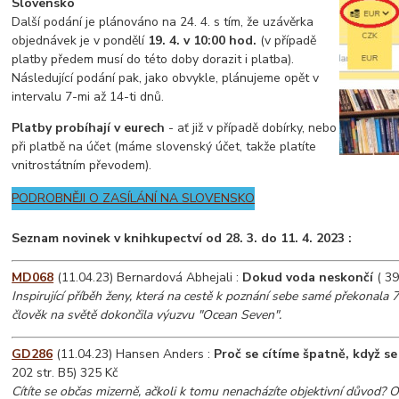
Slovensko
Další podání je plánováno na 24. 4. s tím, že uzávěrka
objednávek je v pondělí
19. 4. v 10:00 hod.
(v případě
platby předem musí do této doby dorazit i platba).
Následující podání pak, jako obvykle, plánujeme opět v
intervalu 7-mi až 14-ti dnů.
Platby probíhají v eurech
- ať již v případě dobírky, nebo
při platbě na účet (máme slovenský účet, takže platíte
vnitrostátním převodem).
PODROBNĚJI O ZASÍLÁNÍ NA SLOVENSKO
Seznam novinek v knihkupectví od 28. 3. do 11. 4. 2023 :
MD068
(11.04.23) Bernardová Abhejali :
Dokud voda neskončí
( 39
Inspirující příběh ženy, která na cestě k poznání sebe samé překonala 
člověk na světě dokončila výuzvu "Ocean Seven".
GD286
(11.04.23) Hansen Anders :
Proč se cítíme špatně, když s
202 str. B5) 325 Kč
Cítíte se občas mizerně, ačkoli k tomu nenacházíte objektivní důvod? 