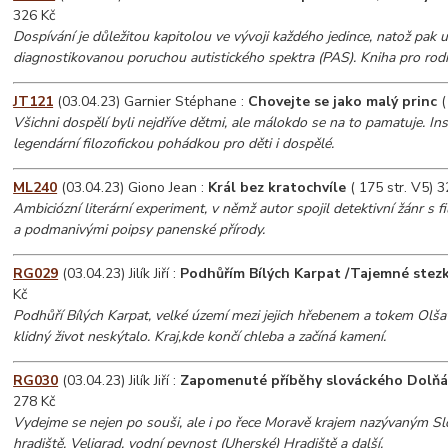
326 Kč
Dospívání je důležitou kapitolou ve vývoji každého jedince, natož pak u
diagnostikovanou poruchou autistického spektra (PAS). Kniha pro rodi
JT121
(03.04.23) Garnier Stéphane :
Chovejte se jako malý princ
(
Všichni dospělí byli nejdříve dětmi, ale málokdo se na to pamatuje. Ins
legendární filozofickou pohádkou pro děti i dospělé.
ML240
(03.04.23) Giono Jean :
Král bez kratochvíle
( 175 str. V5) 3
Ambiciózní literární experiment, v němž autor spojil detektivní žánr s 
a podmanivými poipsy panenské přírody.
RG029
(03.04.23) Jilík Jiří :
Podhůřím Bílých Karpat /Tajemné stezk
Kč
Podhůří Bílých Karpat, velké území mezi jejich hřebenem a tokem Olša
klidný život neskýtalo. Kraj,kde končí chleba a začíná kamení.
RG030
(03.04.23) Jilík Jiří :
Zapomenuté příběhy slováckého Dolň
278 Kč
Vydejme se nejen po souši, ale i po řece Moravě krajem nazývaným S
hradiště, Veligrad, vodní pevnost (Uherské) Hradiště a další.