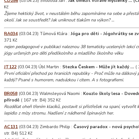
CD286
(03.04.23) Svoboda Jan :
Jak omezit vtíravé myšlenky ... (C
Kč
Žijeme hektický život, v neustálém běhu zapomínáme na sebe a přest
okolí. Jak se soustředit? Jak uniknout tlakům na výkon? ...
RA034
(03.04.23) Tůmová Klára :
Jóga pro děti - Jógohrátky se zv
371 Kč
nejen pedagogové v publikaci naleznou 38 tematicky ucelených lekcí cv
jógy určených pro děti předškolního a mladšího školního věku
JT122
(03.04.23) Úbl Martin :
Stezka Českem - Může jít každý ...
( 
První oficiální přechod po hranicích republiky - Proč může na dálkový 
každý? Psané s humorem, nadsázkou i citem. A s fotografiemi.
BR058
(03.04.23) Walmsleyová Naomi :
Kouzlo školy lesa - Dovedn
přírodě
( 167 str. B4) 352 Kč
Rozdělat oheň třením klacíků, postavit si přístřešek na spaní, vytvořit
lepidlo z mízy stromu. Nadšení z nádherně špinavých her.
AC131
(03.04.23) Zimbardo Philip :
Časový paradox - nová psycholo
str. B4) 512 Kč