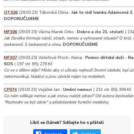
OT026
(29.03.23) Táborská Olina :
Jak to vidí Ivanka Adamcová 3.
DOPORUČUJEME
MF306
(29.03.23) Vácha Marek Orko :
Dobro a zlo 21. století
( 134
Jak člověka formuje násilí, strach, nemoc a vyhrocené situace? O krizi, v
laskavosti. S laskavostí a vírou.
DOPORUČUJEME
MF307
(29.03.23) Večeřová-Proch. Alena :
Pomoc dětské duši - Rad
SOS
( 197 str. B5) 278 Kč
Co se s dětmi děje? Místo aby si užívaly nejhezčí životní období, trpí 
nekomunikují, hladoví a jsou závislé nejen na mobilech.
CP074
(29.03.23) Vojáček Jan :
Umění nemoci
( 231 str. B5) 399 Kč
Co nám sděluje nemoc a jak znovu nalézt zdraví? Od autora bestseller
"Rozhodni se být zdráv" a představitele funkční medicíny.
Líbil se článek? Sdílejte ho s přáteli