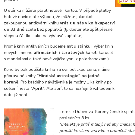
U stánku můžete platit hotově i kartou. V případě platby
hotově navíc máte výhodu, že můžete jakoukoli
zakoupenou antikvární knihu
vrátit u nás v knihkupectví
do 33 dnů
zcela bez poplatků (tj. dostanete zpět přesně
stejnou částku, jako na výstavě zaplatíte).
Kromě knih antikvárních budeme mít u stánku i výběr knih
nových, mnoho
afirmačních i tarotových karet
, karusel
s mandalami a také nově vajíčka yoni z polodrahokamů.
Koho by pak potěšila kniha za symbolickou cenu, máme
připravené knihy
"Hindská astrologie" po jedné
koruně
. Pro každého návštěvníka je možný 1 ks knihy po
sdělení hesla "
Apríl
". Ale apríl to samozřejmě vzhledem k
datu již není.
Terezie Dubinová: Kořeny ženské spirit
posledních 8 ks
"Intelekt je příliš mladý, než aby chápal 
pronikl ke všem vrstvám a proměnil star