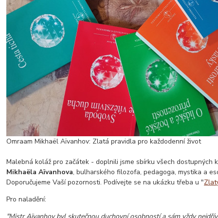
Omraam Mikhaël Aïvanhov: Zlatá pravidla pro každodenní život
Malebná koláž pro začátek - doplnili jsme sbírku všech dostupných 
Mikhaëla Aïvanhova
, bulharského filozofa, pedagoga, mystika a eso
Doporučujeme Vaší pozornosti. Podívejte se na ukázku třeba u "
Zlat
Pro naladění:
"Mistr Aïvanhov byl skutečnou duchovní osobností a sám vždy nejdříve