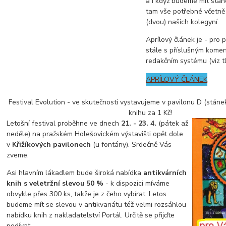
a i když budeme mít stáne
tam vše potřebné včetně
(dvou) našich kolegyní.
Aprílový článek je - pro 
stále s příslušným kome
redakčním systému (viz tl
APRÍLOVÝ ČLÁNEK
Festival Evolution - ve skutečnosti vystavujeme v pavilonu D (stánek 
knihu za 1 Kč!
Letošní festival proběhne ve dnech
21. - 23. 4.
(pátek až
neděle) na pražském Holešovickém výstavišti opět dole
v
Křižíkových pavilonech
(u fontány). Srdečně Vás
zveme.
Asi hlavním lákadlem bude široká nabídka
antikvárních
knih s veletržní slevou 50 %
- k dispozici míváme
obvykle přes 300 ks, takže je z čeho vybírat. Letos
budeme mít se slevou v antikvariátu též velmi rozsáhlou
nabídku knih z nakladatelství Portál. Určitě se přijďte
podívat.