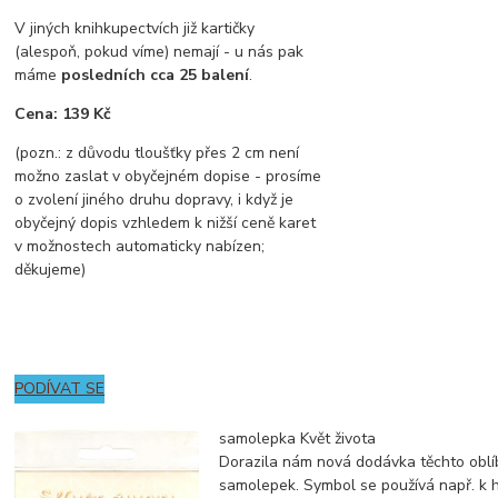
V jiných knihkupectvích již kartičky
(alespoň, pokud víme) nemají - u nás pak
máme
posledních cca 25 balení
.
Cena: 139 Kč
(pozn.: z důvodu tloušťky přes 2 cm není
možno zaslat v obyčejném dopise - prosíme
o zvolení jiného druhu dopravy, i když je
obyčejný dopis vzhledem k nižší ceně karet
v možnostech automaticky nabízen;
děkujeme)
PODÍVAT SE
samolepka Květ života
Dorazila nám nová dodávka těchto obl
samolepek. Symbol se používá např. k 