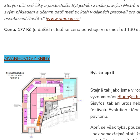
kterým učil své žáky a posluchače. Byl jedním z mála pravých Mistrů m
svým příkladem a učením patří mezi ty, kteří v dějinách pracovali pro d
osvobození člověka." (
www.omraam.cz
)
Cena: 177 Kč
(u dalších titulů se cena pohybuje v rozmezí od 130 d
AIVANHOVOVY KNIHY
Byl to apríl!
Stejně tak jako jsme v r
vyznamenáni
Bludným b
Sisyfos, tak ani letos n
festivalu Evolution stáne
pavilonu.
Apríl se však týkal pouze
Jinak samozřejmě platí, ž