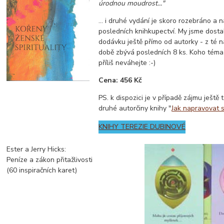
úrodnou moudrost..."
... i druhé vydání je skoro rozebráno a nab
posledních knihkupectví. My jsme dostal
dodávku ještě přímo od autorky - z té 
době zbývá posledních 8 ks. Koho téma 
příliš neváhejte :-)
Cena: 456 Kč
PS. k dispozici je v případě zájmu ještě 
druhé autorčiny knihy "
Jak napravovat 
KNIHY TEREZIE DUBINOVÉ
Ester a Jerry Hicks:
Peníze a zákon přitažlivosti
(60 inspiračních karet)