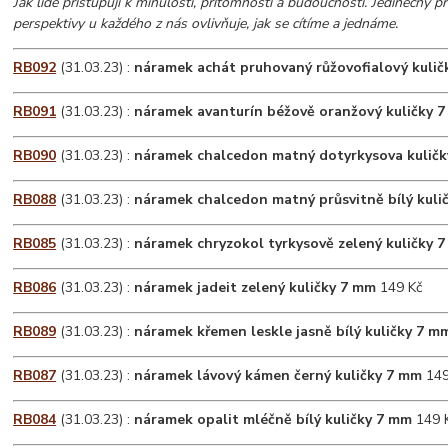
Jak lidé přistupují k minulosti, přítomnosti a budoucnosti. Jedinečný pr
perspektivy u každého z nás ovlivňuje, jak se cítíme a jednáme.
RB092
(31.03.23) :
náramek achát pruhovaný růžovofialový kuli
RB091
(31.03.23) :
náramek avanturín béžově oranžový kuličky 
RB090
(31.03.23) :
náramek chalcedon matný dotyrkysova kulič
RB088
(31.03.23) :
náramek chalcedon matný průsvitně bílý kul
RB085
(31.03.23) :
náramek chryzokol tyrkysově zelený kuličky 
RB086
(31.03.23) :
náramek jadeit zelený kuličky 7 mm
149 Kč
RB089
(31.03.23) :
náramek křemen leskle jasně bílý kuličky 7 m
RB087
(31.03.23) :
náramek lávový kámen černý kuličky 7 mm
149
RB084
(31.03.23) :
náramek opalit mléčně bílý kuličky 7 mm
149 