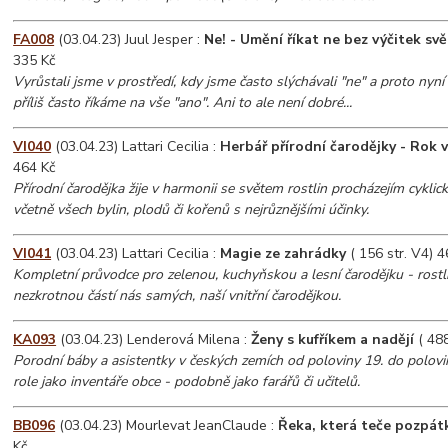
FA008
(03.04.23) Juul Jesper :
Ne! - Umění říkat ne bez výčitek sv
335 Kč
Vyrůstali jsme v prostředí, kdy jsme často slýchávali "ne" a proto ny
příliš často říkáme na vše "ano". Ani to ale není dobré...
VI040
(03.04.23) Lattari Cecilia :
Herbář přírodní čarodějky - Rok v
464 Kč
Přírodní čarodějka žije v harmonii se světem rostlin procházejím cykli
včetně všech bylin, plodů či kořenů s nejrůznějšími účinky.
VI041
(03.04.23) Lattari Cecilia :
Magie ze zahrádky
( 156 str. V4) 4
Kompletní průvodce pro zelenou, kuchyňskou a lesní čarodějku - rostl
nezkrotnou částí nás samých, naší vnitřní čarodějkou.
KA093
(03.04.23) Lenderová Milena :
Ženy s kufříkem a nadějí
( 488
Porodní báby a asistentky v českých zemích od poloviny 19. do poloviny
role jako inventáře obce - podobně jako farářů či učitelů.
BB096
(03.04.23) Mourlevat JeanClaude :
Řeka, která teče pozpát
Kč