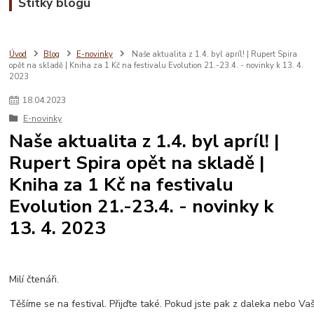
Štítky blogu
Úvod
Blog
E-novinky
Naše aktualita z 1.4. byl apríl! | Rupert Spira
opět na skladě | Kniha za 1 Kč na festivalu Evolution 21.-23.4. - novinky k 13. 4.
2023
18
.
04
.
2023
E-novinky
Naše aktualita z 1.4. byl apríl! |
Rupert Spira opět na skladě |
Kniha za 1 Kč na festivalu
Evolution 21.-23.4. - novinky k
13. 4. 2023
Milí čtenáři.
Těšíme se na festival. Přijďte také. Pokud jste pak z daleka nebo Va