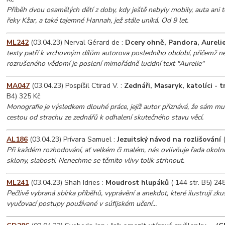
Příběh dvou osamělých dětí z doby, kdy ještě nebyly mobily, auta ani t
řeky Kžar, a také tajemné Hannah, jež stále uniká. Od 9 let.
ML242
(03.04.23) Nerval Gérard de :
Dcery ohně, Pandora, Aureli
texty patří k vrchovným dílům autorova posledního období, přičemž 
rozrušeného vědomí je poslení mimořádně lucidní text "Aurelie"
MA047
(03.04.23) Pospíšil Ctirad V. :
Zednáři, Masaryk, katolíci - t
B4) 325 Kč
Monografie je výsledkem dlouhé práce, jejíž autor přiznává, že sám mus
cestou od strachu ze zednářů k odhalení skutečného stavu věcí.
AL186
(03.04.23) Prívara Samuel :
Jezuitský návod na rozlišování
(
Při každém rozhodování, ať velkém či malém, nás ovlivňuje řada okoln
sklony, slabosti. Nenechme se těmito vlivy tolik strhnout.
ML241
(03.04.23) Shah Idries :
Moudrost hlupáků
( 144 str. B5) 24
Pečlivě vybraná sbírka příběhů, vyprávění a anekdot, které ilustrují zkuš
vyučovací postupy používané v súfijském učení...