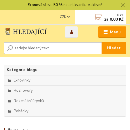
Srpnová sleva 50 % na antikvariát je aktivní!
0
ks
CZK
za
0,00 Kč
Menu
Hledat
Kategorie blogu
E-novinky
Rozhovory
Rozesílání úryvků
Pohádky