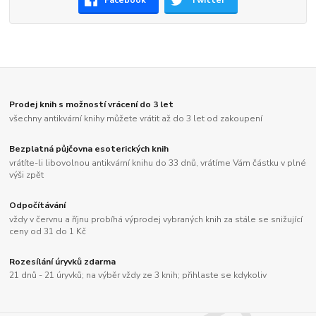
Facebook
Twitter
Prodej knih s možností vrácení do 3 let
všechny antikvární knihy můžete vrátit až do 3 let od zakoupení
Bezplatná půjčovna esoterických knih
vrátíte-li libovolnou antikvární knihu do 33 dnů, vrátíme Vám částku v plné
výši zpět
Odpočítávání
vždy v červnu a říjnu probíhá výprodej vybraných knih za stále se snižující
ceny od 31 do 1 Kč
Rozesílání úryvků zdarma
21 dnů - 21 úryvků; na výběr vždy ze 3 knih; přihlaste se kdykoliv