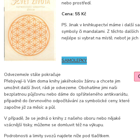
nebo prostředí.
Cena: 55 Kč
PS. Jinak v knihkupectví máme i další 
symboly či mandalami. Z těchto dalších
nejlépe si vybrat na místě, neboť je jic
SAMOLEPKY
OdvezemeJe stále pokračuje
Přebývají-li Vám doma knihy jakéhokoliv žánru a chcete jim
umožnit další život, rádi je odvezeme. Obohatíme jimi naši
bezplatnou půjčovnu nebo dáme do spřáteleného antikvariátu,
případně do červnového odpočítávání za symbolické ceny, které
započne již za měsíc a půl.
V případě, že se jedná o knihy z našeho oboru nebo nějaké
vzácnější tisky, můžeme se domluvit též na výkupu.
Podrobnosti a limity svozů najdete níže pod tlačítkem.