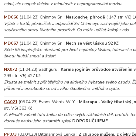
námi, ale naopak daleko v minulosti: v naprogramování mozku.
MD066
(11.04.23) Chinmoy Sri :
Naslouchej přírodě
( 147 str. V6) 1
Výběr z textů, přednášek a odpovědí Sri Chinmoye zachycující jeho po
současného stavu životního prostředí. Co může udělat každý z nás.
MD067
(11.04.23) Chinmoy Sri :
Nech se vést láskou
92 Kč
Série 55 inspirujících aforismů pro život naplněný láskou, tolerancí a
životu hlubší smysl a štěstí.
NX072
(11.04.23) Sadhguru :
Karma jogínův průvodce utvářením 
293 str. V5) 427 Kč
Zkuste se změnit z přihlížejícího na aktivního hybatele svého osudu. Ži
přítomní a osvoboďte se od svého škodlivého vnitřního cyklu.
CA021
(05.04.23) Evans-Wentz W. Y. :
Milarapa - Velký tibetský jo
str. V5) 363 Kč
K. Minařík zařadil tuto knihu do edice svých základních děl, protože ten
doceluje nauku jeho ostatních spisů
DOPORUČUJEME
PP073
(03.04.23) Bittmannová Lenka :
Z chlapce mužem, z dívky ž