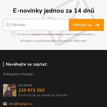
E-novinky jednou za 14 dnů
Přihlásit se
Souhlasím se
zpracováním osobních údajů
za účelem rozesílky newsletteru.
při zájmu o zasílání novinek vložte prosím Váš e-mail
Neváhejte se zeptat:
Knihkupectví Hledající
Jan Jelínek
220 873 250
Po-Pá 10-18, ve středu do 20 hodin
info@hledajici.cz