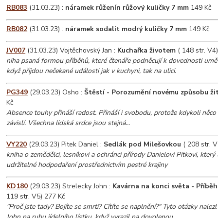
RB083
(31.03.23) :
náramek růženín růžový kuličky 7 mm
149 Kč
RB082
(31.03.23) :
náramek sodalit modrý kuličky 7 mm
149 Kč
JV007
(31.03.23) Vojtěchovský Jan :
Kuchařka životem
( 148 str. V4
niha psaná formou příběhů, které čtenáře podněcují k dovednosti umět 
když přijdou nečekané události jak v kuchyni, tak na ulici.
PG349
(29.03.23) Osho :
Štěstí - Porozumění novému způsobu žit
Kč
Absence touhy přináší radost. Přináší i svobodu, protože kdykoli něco 
závislí. Všechna lidská srdce jsou stejná...
VY220
(29.03.23) Pitek Daniel :
Sedlák pod Milešovkou
( 208 str. 
kniha o zemědělci, lesníkovi a ochránci přírody Danielovi Pitkovi, který 
udržitelné hodpodaření prostřednictvím pestré krajiny
KD180
(29.03.23) Strelecky John :
Kavárna na konci světa - Příběh
119 str. V5) 277 Kč
"Proč jste tady? Bojíte se smrti? Cítíte se naplnění?" Tyto otázky nale
John na rubu jídelního lístku, když vyrazil na dovolenou...