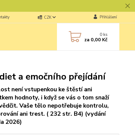
ntakty
Přihlášení
CZK
0
ks
za
0,00 Kč
 diet a emočního přejídání
lost není vstupenkou ke štěstí ani
tkem hodnoty, i když se vás o tom snaží
vědčit. Vaše tělo nepotřebuje kontrolu,
rování ani trest. ( 232 str. B4) (vydání
a 2026)