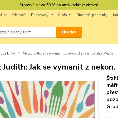
Srpnová sleva 50 % na antikvariát je aktivní!
vá
Kde začít
Rozhovory
O nás
Obchodní podmínky
Ko
Hledat
ové knihy
Matz Judith: Jak se vymanit z nekon. diet a emočního přejídání
 Judith: Jak se vymanit z nekon.
Štíh
měří
přes
pozo
Grad