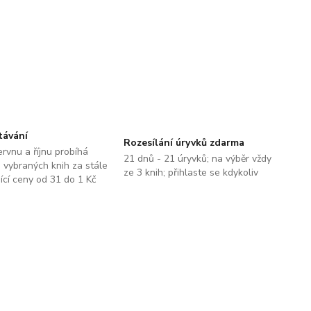
távání
Rozesílání úryvků zdarma
ervnu a říjnu probíhá
21 dnů - 21 úryvků; na výběr vždy
 vybraných knih za stále
ze 3 knih; přihlaste se kdykoliv
jící ceny od 31 do 1 Kč