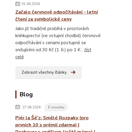
01.06.2026
Začalo červnové odpočítávání - letní
čtení za symbolické ceny
Jako již tradičně probíhá v prostorách
knihkupectví (ve vstupní chodbě) červnové
odpočítávání s cenami postupně se
snižujícími od 30 Kč (1. 6.) po 1 K...
číst
celé
Zobrazit všechny články
Blog
27.06.2026
E-novinky
Pjér la Šé'z: Smělé Rozpaky (pro
prvních 10 s prémií zdarma) |