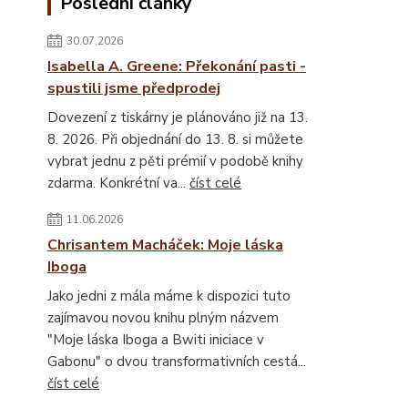
Poslední články
30.07.2026
Isabella A. Greene: Překonání pasti -
spustili jsme předprodej
Dovezení z tiskárny je plánováno již na 13.
8. 2026. Při objednání do 13. 8. si můžete
vybrat jednu z pěti prémií v podobě knihy
zdarma. Konkrétní va...
číst celé
11.06.2026
Chrisantem Macháček: Moje láska
Iboga
Jako jedni z mála máme k dispozici tuto
zajímavou novou knihu plným názvem
"Moje láska Iboga a Bwiti iniciace v
Gabonu" o dvou transformativních cestá...
číst celé