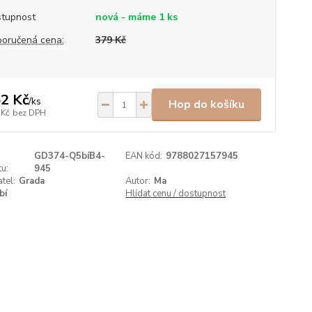
tupnost
nová - máme 1 ks
oručená cena:
379 Kč
2 Kč
/
ks
Hop do košíku
 Kč
bez DPH
GD374-Q5bíB4-
EAN kód:
9788027157945
u:
945
tel:
Grada
Autor:
Ma
bí
Hlídat cenu / dostupnost