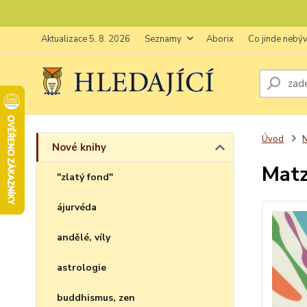
Aktualizace 5. 8. 2026
Seznamy
Aborix
Co jinde nebý
Úvod
N
Nové knihy
Matz
"zlatý fond"
ájurvéda
andělé, víly
astrologie
buddhismus, zen