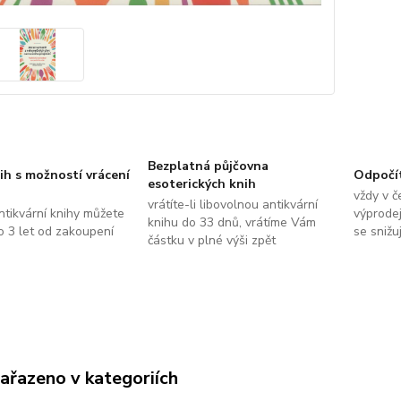
Bezplatná půjčovna
ih s možností vrácení
Odpočí
esoterických knih
vždy v č
vrátíte-li libovolnou antikvární
ntikvární knihy můžete
výprodej
knihu do 33 dnů, vrátíme Vám
do 3 let od zakoupení
se snižu
částku v plné výši zpět
zařazeno v kategoriích