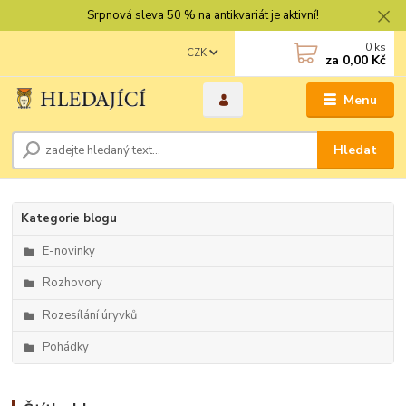
Srpnová sleva 50 % na antikvariát je aktivní!
0
ks
CZK
za
0,00 Kč
Menu
Hledat
Kategorie blogu
E-novinky
Rozhovory
Rozesílání úryvků
Pohádky