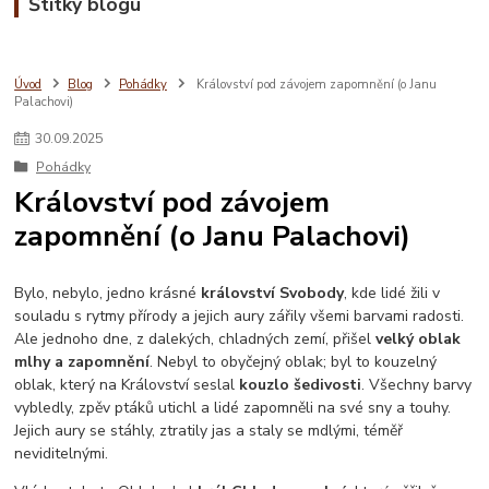
Štítky blogu
Úvod
Blog
Pohádky
Království pod závojem zapomnění (o Janu
Palachovi)
30
.
09
.
2025
Pohádky
Království pod závojem
zapomnění (o Janu Palachovi)
Bylo, nebylo, jedno krásné
království Svobody
, kde lidé žili v
souladu s rytmy přírody a jejich aury zářily všemi barvami radosti.
Ale jednoho dne, z dalekých, chladných zemí, přišel
velký oblak
mlhy a zapomnění
. Nebyl to obyčejný oblak; byl to kouzelný
oblak, který na Království seslal
kouzlo šedivosti
. Všechny barvy
vybledly, zpěv ptáků utichl a lidé zapomněli na své sny a touhy.
Jejich aury se stáhly, ztratily jas a staly se mdlými, téměř
neviditelnými.