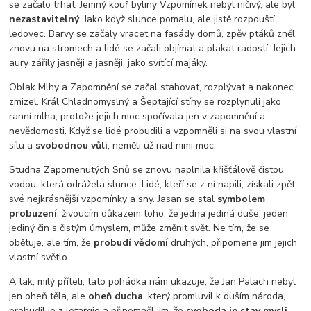
se začalo trhat. Jemný kouř byliny Vzpomínek nebyl ničivý, ale byl
nezastavitelný
. Jako když slunce pomalu, ale jistě rozpouští
ledovec. Barvy se začaly vracet na fasády domů, zpěv ptáků zněl
znovu na stromech a lidé se začali objímat a plakat radostí. Jejich
aury zářily jasněji a jasněji, jako svítící majáky.
Oblak Mlhy a Zapomnění se začal stahovat, rozplývat a nakonec
zmizel. Král Chladnomyslný a Šeptající stíny se rozplynuli jako
ranní mlha, protože jejich moc spočívala jen v zapomnění a
nevědomosti. Když se lidé probudili a vzpomněli si na svou vlastní
sílu a
svobodnou vůli
, neměli už nad nimi moc.
Studna Zapomenutých Snů se znovu naplnila křišťálově čistou
vodou, která odrážela slunce. Lidé, kteří se z ní napili, získali zpět
své nejkrásnější vzpomínky a sny. Jasan se stal
symbolem
probuzení
, živoucím důkazem toho, že jedna jediná duše, jeden
jediný čin s čistým úmyslem, může změnit svět. Ne tím, že se
obětuje, ale tím, že
probudí vědomí
druhých, připomene jim jejich
vlastní světlo.
A tak, milý příteli, tato pohádka nám ukazuje, že Jan Palach nebyl
jen oheň těla, ale
oheň ducha
, který promluvil k duším národa,
probudil je z letargie a připomněl jim, že
svoboda je stav mysli
,