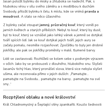
Jasan položil bylinku do misky a zhluboka se nadechl. Pak, s
hlubokou vírou v sílu svého záměru a s modlitbou k duchům
Svobody, přiložil bylinku k čelu, k místu, kde se vnímá
pravda a
moudrost
. A stalo se něco úžasného.
Z bylinky začal stoupat
jemný, průzračný kouř
, který voněl po
jarních květech a starých příbězích. Nebyl to kouř, který by dusil;
byl to kouř, který se vznášel jako lehký vánek a jemně se dotýkal
tváří spících lidí. Jak se kouř dotýkal jejich tváří, jejich aury se
začaly pomalu, nesměle rozjasňovat. Zpočátku to byly jen drobné
jiskřičky, ale pak se jiskřičky proměnily v malé, tlumené barvy.
Lidé se zastavovali. Rozhlíželi se kolem sebe s podivným výrazem
v očích. Jako by se probouzeli z dlouhého, hlubokého snu. Slyšeli
Jasanův tichý hlas, který pronášel slova, která sice nebyla slyšet
ušima, ale rezonovala přímo v jejich duších: „Pamatujte…
pamatujte na Svobodu… pamatujte na barvy… pamatujte na své
sny…“
Rozptýlení oblaku a nové království
Král Chladnomyslný a Šeptající stíny zpanikařili. Kouzlo šedivosti