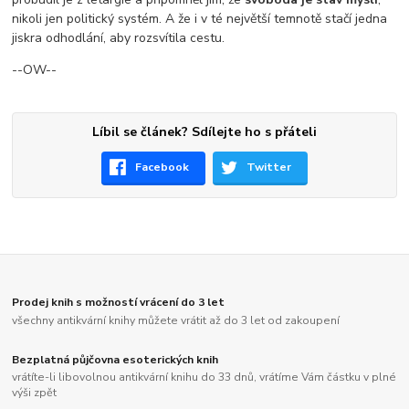
nikoli jen politický systém. A že i v té největší temnotě stačí jedna
jiskra odhodlání, aby rozsvítila cestu.
--OW--
Líbil se článek? Sdílejte ho s přáteli
Facebook
Twitter
Prodej knih s možností vrácení do 3 let
všechny antikvární knihy můžete vrátit až do 3 let od zakoupení
Bezplatná půjčovna esoterických knih
vrátíte-li libovolnou antikvární knihu do 33 dnů, vrátíme Vám částku v plné
výši zpět