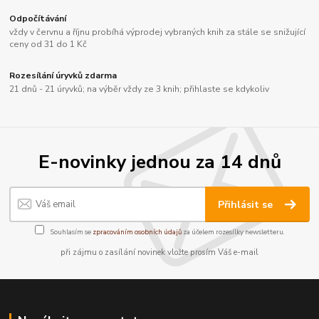
Odpočítávání
vždy v červnu a říjnu probíhá výprodej vybraných knih za stále se snižující
ceny od 31 do 1 Kč
Rozesílání úryvků zdarma
21 dnů - 21 úryvků; na výběr vždy ze 3 knih; přihlaste se kdykoliv
E-novinky jednou za 14 dnů
Přihlásit se
Souhlasím se
zpracováním osobních údajů
za účelem rozesílky newsletteru.
při zájmu o zasílání novinek vložte prosím Váš e-mail