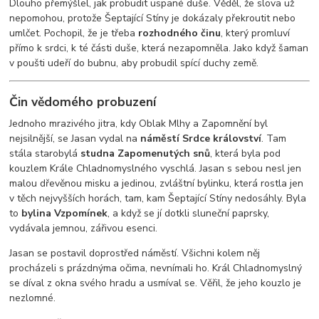
Dlouho přemýšlel, jak probudit uspané duše. Věděl, že slova už
nepomohou, protože Šeptající Stíny je dokázaly překroutit nebo
umlčet. Pochopil, že je třeba
rozhodného činu
, který promluví
přímo k srdci, k té části duše, která nezapomněla. Jako když šaman
v poušti udeří do bubnu, aby probudil spící duchy země.
Čin vědomého probuzení
Jednoho mrazivého jitra, kdy Oblak Mlhy a Zapomnění byl
nejsilnější, se Jasan vydal na
náměstí Srdce království
. Tam
stála starobylá
studna Zapomenutých snů
, která byla pod
kouzlem Krále Chladnomyslného vyschlá. Jasan s sebou nesl jen
malou dřevěnou misku a jedinou, zvláštní bylinku, která rostla jen
v těch nejvyšších horách, tam, kam Šeptající Stíny nedosáhly. Byla
to
bylina Vzpomínek
, a když se jí dotkli sluneční paprsky,
vydávala jemnou, zářivou esenci.
Jasan se postavil doprostřed náměstí. Všichni kolem něj
procházeli s prázdnýma očima, nevnímali ho. Král Chladnomyslný
se díval z okna svého hradu a usmíval se. Věřil, že jeho kouzlo je
nezlomné.