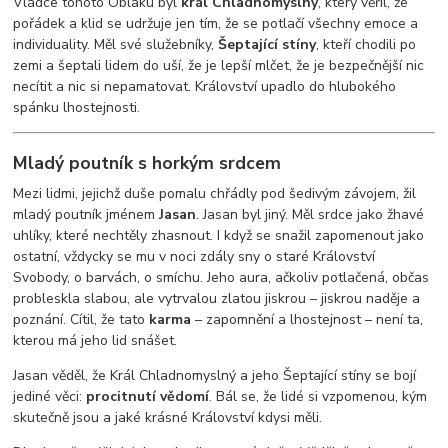
Vládce tohoto Oblaku byl
král Chladnomyslný
, který věřil, že
pořádek a klid se udržuje jen tím, že se potlačí všechny emoce a
individuality. Měl své služebníky,
Šeptající stíny
, kteří chodili po
zemi a šeptali lidem do uší, že je lepší mlčet, že je bezpečnější nic
necítit a nic si nepamatovat. Království upadlo do hlubokého
spánku lhostejnosti.
Mladý poutník s horkým srdcem
Mezi lidmi, jejichž duše pomalu chřádly pod šedivým závojem, žil
mladý poutník jménem
Jasan
. Jasan byl jiný. Měl srdce jako žhavé
uhlíky, které nechtěly zhasnout. I když se snažil zapomenout jako
ostatní, vždycky se mu v noci zdály sny o staré Království
Svobody, o barvách, o smíchu. Jeho aura, ačkoliv potlačená, občas
probleskla slabou, ale vytrvalou zlatou jiskrou – jiskrou naděje a
poznání. Cítil, že tato
karma
– zapomnění a lhostejnost – není ta,
kterou má jeho lid snášet.
Jasan věděl, že Král Chladnomyslný a jeho Šeptající stíny se bojí
jediné věci:
procitnutí vědomí
. Bál se, že lidé si vzpomenou, kým
skutečně jsou a jaké krásné Království kdysi měli.