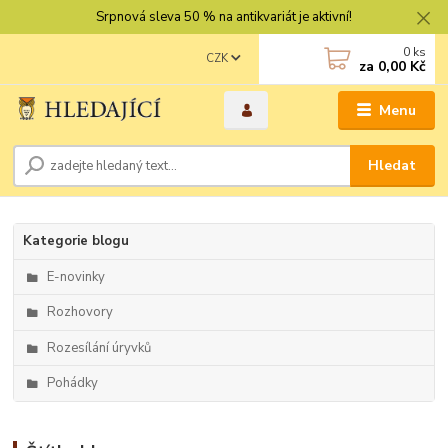
Srpnová sleva 50 % na antikvariát je aktivní!
0
ks
CZK
za
0,00 Kč
Menu
Hledat
Kategorie blogu
E-novinky
Rozhovory
Rozesílání úryvků
Pohádky