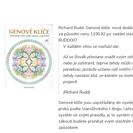
Richard Rudd: Genové klíče: nová dodáv
za původní cenu 1190 Kč po zadání sl
RUDD007
V každém stínu se nachází dar.
Až se člověk přestane snažit svým st
nebo je odstranit, teprve tehdy může 
paradoxu, protože ustane náš vnitřní i 
tehdy nastane klid, ve kterém se moh
projevit.
(Richard Rudd)
Genové klíče jsou uspořádány do systé
prvků podle staročínského I-ťingu. I pře
systém se svými pravidly, je to systém 
zákoutí budete pronikat svým vlastním
způsobem.