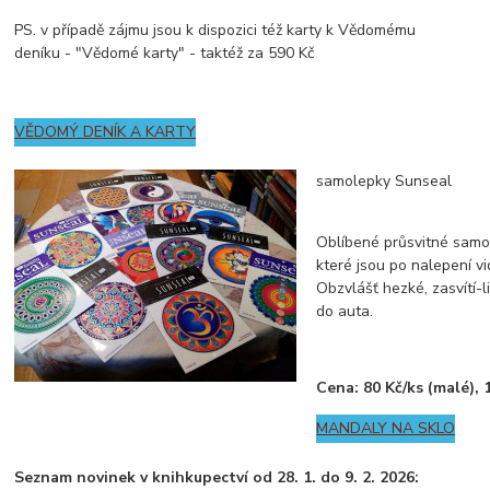
PS. v případě zájmu jsou k dispozici též karty k Vědomému
deníku - "Vědomé karty" - taktéž za 590 Kč
VĚDOMÝ DENÍK A KARTY
samolepky Sunseal
Oblíbené průsvitné samo
které jsou po nalepení vi
Obzvlášť hezké, zasvítí-l
do auta.
Cena: 80 Kč/ks (malé), 
MANDALY NA SKLO
Seznam novinek v knihkupectví od 28. 1. do 9. 2. 2026
: