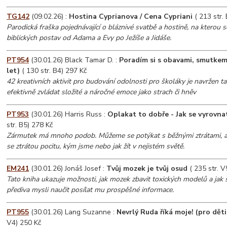
TG142
(09.02.26) :
Hostina Cyprianova / Cena Cypriani
( 213 str.
Parodická fraška pojednávající o bláznivé svatbě a hostině, na kterou s
biblických postav od Adama a Evy po Ježíše a Jidáše.
PT954
(30.01.26) Black Tamar D. :
Poradím si s obavami, smutkem
let)
( 130 str. B4) 297 Kč
42 kreativních aktivit pro budování odolnosti pro školáky je navržen t
efektivně zvládat složité a náročné emoce jako strach či hněv
PT953
(30.01.26) Harris Russ :
Oplakat to dobře - Jak se vyrovna
str. B5) 278 Kč
Zármutek má mnoho podob. Můžeme se potýkat s běžnými ztrátami, ale 
se ztrátou pocitu, kým jsme nebo jak žít v nejistém světě.
EM241
(30.01.26) Jonáš Josef :
Tvůj mozek je tvůj osud
( 235 str. V
Tato kniha ukazuje možnosti, jak mozek zbavit toxických modelů a ja
přediva mysli naučit posílat mu prospěšné informace.
PT955
(30.01.26) Lang Suzanne :
Nevrlý Ruda říká moje! (pro děti
V4) 250 Kč