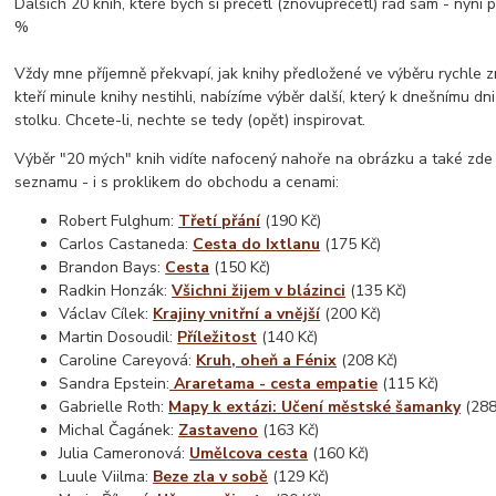
Dalších 20 knih, které bych si přečetl (znovupřečetl) rád sám - nyní
%
Vždy mne příjemně překvapí, jak knihy předložené ve výběru rychle zm
kteří minule knihy nestihli, nabízíme výběr další, který k dnešnímu dni
stolku. Chcete-li, nechte se tedy (opět) inspirovat.
Výběr "20 mých" knih vidíte nafocený nahoře na obrázku a také zd
seznamu - i s proklikem do obchodu a cenami:
Robert Fulghum:
Třetí přání
(190 Kč)
Carlos Castaneda:
Cesta do Ixtlanu
(175 Kč)
Brandon Bays:
Cesta
(150 Kč)
Radkin Honzák:
Všichni žijem v blázinci
(135 Kč)
Václav Cílek:
Krajiny vnitřní a vnější
(200 Kč)
Martin Dosoudil:
Příležitost
(140 Kč)
Caroline Careyová:
Kruh, oheň a Fénix
(208 Kč)
Sandra Epstein:
Araretama - cesta empatie
(115 Kč)
Gabrielle Roth:
Mapy k extázi: Učení městské šamanky
(288
Michal Čagánek:
Zastaveno
(163 Kč)
Julia Cameronová:
Umělcova cesta
(160 Kč)
Luule Viilma:
Beze zla v sobě
(129 Kč)