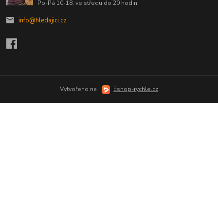
Po-Pá 10-18, ve středu do 20 hodin
info@hledajici.cz
Vytvořeno na
Eshop-rychle.cz