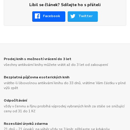
Líbil se článek? Sdílejte ho s přáteli
Facebook
Twitter
Prodej knih s možností vrácení do 3 let
všechny antikvární knihy můžete vrátit až do 3 let od zakoupení
Bezplatná půjčovna esoterických knih
vrátíte-li libovolnou antikvární knihu do 33 dnů, vrátíme Vám částku v plné
výši zpět
Odpočítávání
vždy v červnu a říjnu probíhá výprodej vybraných knih za stále se snižující
ceny od 31 do 1 Kč
Rozesílání úryvků zdarma
21 dnů - 21 úryvků; na výběr vždy ze 3 knih; přihlaste se kdykoliv