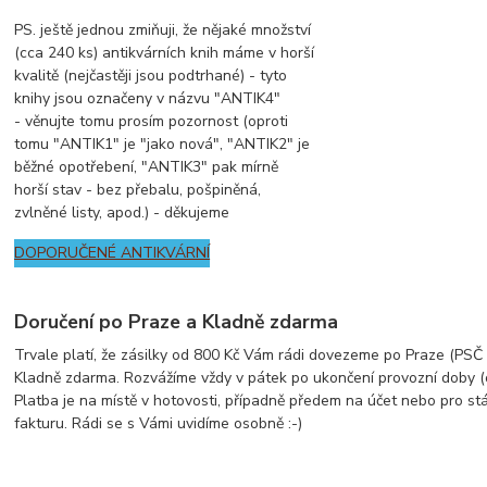
PS. ještě jednou zmiňuji, že nějaké množství
(cca 240 ks) antikvárních knih máme v horší
kvalitě (nejčastěji jsou podtrhané) - tyto
knihy jsou označeny v názvu "ANTIK4"
- věnujte tomu prosím pozornost (oproti
tomu "ANTIK1" je "jako nová", "ANTIK2" je
běžné opotřebení, "ANTIK3" pak mírně
horší stav - bez přebalu, pošpiněná,
zvlněné listy, apod.) - děkujeme
DOPORUČENÉ ANTIKVÁRNÍ
Doručení po Praze a Kladně zdarma
Trvale platí, že zásilky od 800 Kč Vám rádi dovezeme po Praze (PSČ z
Kladně zdarma. Rozvážíme vždy v pátek po ukončení provozní doby (
Platba je na místě v hotovosti, případně předem na účet nebo pro st
fakturu. Rádi se s Vámi uvidíme osobně :-)