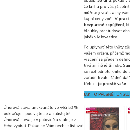
období
33 dnů
: pokud v t
že kniha pro vás již splnil
můžete ji vrátit a my vá
kupní ceny zpět.
V praxi
bezplatné zapůjčení
, k
hloubky prostudovat obs
jakékoliv investice.
Po uplynutí této lhůty z
vašem držení, přičemž mo
vrácení za předem defi
trvá zmíněné tři roky. S
se rozhodnete knihu do 
zařadit trvale, žádné dal
třeba –
je prostě vaše
.
JAK TO PŘESNĚ FUNGUJ
Únorová sleva antikvariátu ve výši 50 %
pokračuje - podívejte se a zalistujte!
Únorová sleva je v polovině a stále je z
čeho vybírat. Pokud se Vám nechce listovat