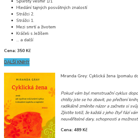
Spletitý vesmír 1/1
Hledání tajných posvátných znalostí
Strážci 2.
Strážci 1.
Mezi smrtí a životem
Kráčeli s Ježíšem
... a další
Cena: 350 Kč
DALŠÍ KNIHY
Miranda Grey: Cyklická žena (pomalu d
Pokud vám byl menstruační cyklus dopos
chtěly jste se ho zbavit, po přečtení kni
radikálně změníte názor a začnete si svůj
Zjistíte totiž, že každá z jeho čtyř fází vá
neuvěřitelné dary, schopnosti a možnosti
Cena: 489 Kč