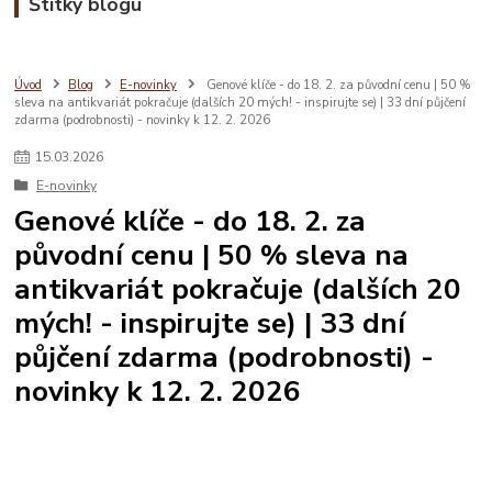
Štítky blogu
Úvod
Blog
E-novinky
Genové klíče - do 18. 2. za původní cenu | 50 %
sleva na antikvariát pokračuje (dalších 20 mých! - inspirujte se) | 33 dní půjčení
zdarma (podrobnosti) - novinky k 12. 2. 2026
15
.
03
.
2026
E-novinky
Genové klíče - do 18. 2. za
původní cenu | 50 % sleva na
antikvariát pokračuje (dalších 20
mých! - inspirujte se) | 33 dní
půjčení zdarma (podrobnosti) -
novinky k 12. 2. 2026