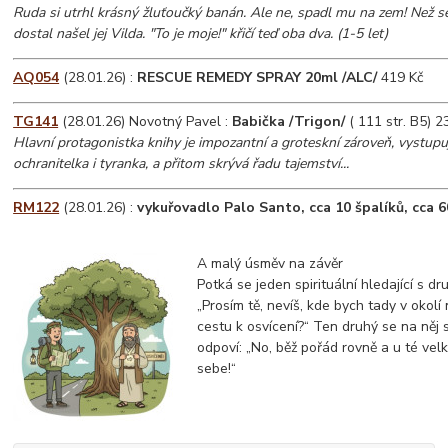
Ruda si utrhl krásný žluťoučký banán. Ale ne, spadl mu na zem! Než 
dostal našel jej Vilda. "To je moje!" křičí teď oba dva. (1-5 let)
AQ054
(28.01.26) :
RESCUE REMEDY SPRAY 20ml /ALC/
419 Kč
TG141
(28.01.26) Novotný Pavel :
Babička /Trigon/
( 111 str. B5) 2
Hlavní protagonistka knihy je impozantní a groteskní zároveň, vystupu
ochranitelka i tyranka, a přitom skrývá řadu tajemství...
RM122
(28.01.26) :
vykuřovadlo Palo Santo, cca 10 špalíků, cca 6
A malý úsměv na závěr
Potká se jeden spirituální hledající s d
„Prosím tě, nevíš, kde bych tady v okolí 
cestu k osvícení?“ Ten druhý se na něj 
odpoví: „No, běž pořád rovně a u té velk
sebe!“