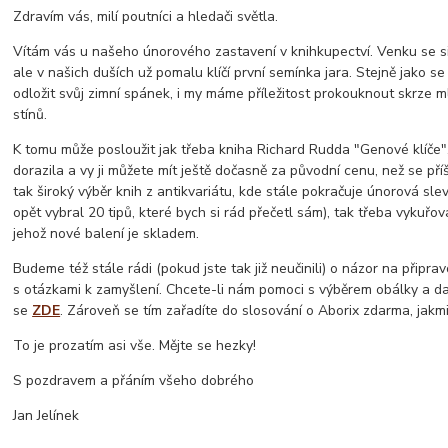
Zdravím vás, milí poutníci a hledači světla.
Vítám vás u našeho únorového zastavení v knihkupectví. Venku se sic
ale v našich duších už pomalu klíčí první semínka jara. Stejně jako se
odložit svůj zimní spánek, i my máme příležitost prokouknout skrze 
stínů.
K tomu může posloužit jak třeba kniha Richard Rudda "Genové klíče",
dorazila a vy ji můžete mít ještě dočasně za původní cenu, než se příš
tak široký výběr knih z antikvariátu, kde stále pokračuje únorová sle
opět vybral 20 tipů, které bych si rád přečetl sám), tak třeba vykuřo
jehož nové balení je skladem.
Budeme též stále rádi (pokud jste tak již neučinili) o názor na připr
s otázkami k zamyšlení. Chcete-li nám pomoci s výběrem obálky a dalš
se
ZDE
. Zároveň se tím zařadíte do slosování o Aborix zdarma, jakm
To je prozatím asi vše. Mějte se hezky!
S pozdravem a přáním všeho dobrého
Jan Jelínek