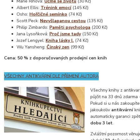
Marie Říhová:
Učme se životu
(30 Kč)
Albert Ellis:
Trénink emocí
(145 Kč)
Osho:
Hořčičné semínko
(74 Kč)
Scott Peck:
Nevyšlapanou cestou
(135 Kč)
Philip Zimbardo:
Paměti psychologa
(200 Kč)
Jana Lysoňková:
Proč jsme tady
(150 Kč)
Jozef Lengyel:
Kniha lásky I.
(74 Kč)
Wu Yansheng:
Čínský zen
(99 Kč)
Cena: 50 % z doporučovaných prodejní cen knih
VŠECHNY ANTIKVÁRNÍ DLE PŘÍJMENÍ AUTORA
Všechny knihy z antikvar
půjčit na 33 dnů zdarma 
Pokud si u nás zakoupíte
jakoukoliv
antikvární
kni
automaticky garanci zp
dobu 3 let
.
Zvláštní pozornost věnu