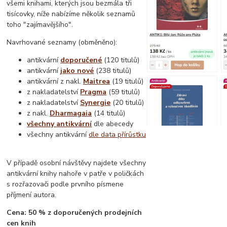
všemi knihami, kterých jsou bezmála tři
tisícovky, níže nabízíme několik seznamů
toho "zajímavějšího".
Navrhované seznamy (obměněno):
antikvární
doporučené
(120 titulů)
antikvární
jako nové
(238 titulů)
antikvární z nakl.
Maitrea
(19 titulů)
z nakladatelství
Pragma
(59 titulů)
z nakladatelství
Synergie
(20 titulů)
z nakl.
Dharmagaia
(14 titulů)
všechny antikvární
dle abecedy
všechny antikvární
dle data přírůstku
V případě osobní návštěvy najdete všechny
antikvární knihy nahoře v patře v poličkách
s rozřazovači podle prvního písmene
příjmení autora.
Cena: 50 % z doporučených prodejních
cen knih