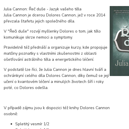
Julia Cannon: Řeč duše - Jazyk vašeho těla
Julia Cannon je dcerou Dolores Cannon, jež v roce 2014
převzala štafetu jejich společného díla.
V "Řeči duše" rozvíjí myšlenky Dolores o tom, jak tělo
komunikuje skrze nemoci a symptomy.
Pravidelně též přednáší a organizuje kurzy, kde propojuje
matčiny poznatky s vlastními zkušenostmi z oblasti
ošetřování astrálního těla a energetického léčení.
V podstatě lze říci, že Julia Cannon je dnes hlavní tváří a
ochránkyní celého díla Dolores Cannon, díky čemuž se její
učení o kvantovém léčení a minulých životech šíří i roky
poté, co Dolores odešla.
V případě zájmu jsou k dispozici též knihy Dolores Cannon
osobně:
Spletitý vesmír 1/2