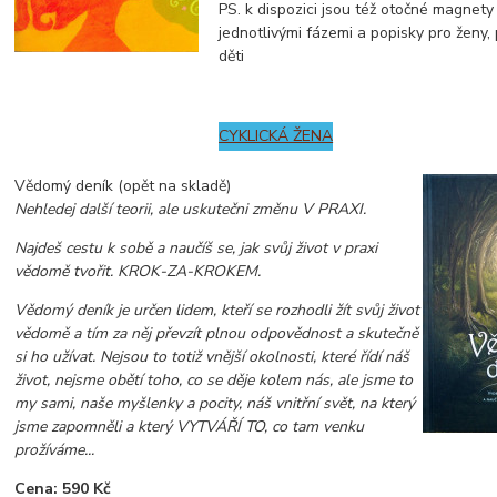
PS. k dispozici jsou též otočné magnety
jednotlivými fázemi a popisky pro ženy,
děti
CYKLICKÁ ŽENA
Vědomý deník (opět na skladě)
Nehledej další teorii, ale uskutečni změnu V PRAXI.
Najdeš cestu k sobě a naučíš se, jak svůj život v praxi
vědomě tvořit. KROK-ZA-KROKEM.
Vědomý deník je určen lidem, kteří se rozhodli žít svůj život
vědomě a tím za něj převzít plnou odpovědnost a skutečně
si ho užívat. Nejsou to totiž vnější okolnosti, které řídí náš
život, nejsme obětí toho, co se děje kolem nás, ale jsme to
my sami, naše myšlenky a pocity, náš vnitřní svět, na který
jsme zapomněli a který VYTVÁŘÍ TO, co tam venku
prožíváme...
Cena: 590 Kč