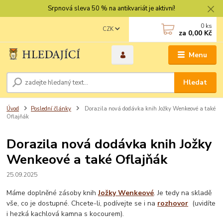
Srpnová sleva 50 % na antikvariát je aktivní!
0
ks
CZK
za
0,00 Kč
Menu
Hledat
Úvod
Poslední články
Dorazila nová dodávka knih Jožky Wenkeové a také
Oflajňák
Dorazila nová dodávka knih Jožky
Wenkeové a také Oflajňák
25.09.2025
Máme doplněné zásoby knih
Jožky Wenkeové
. Je tedy na skladě
vše, co je dostupné. Chcete-li, podívejte se i na
rozhovor
(uvidíte
i hezká kachlová kamna s kocourem).