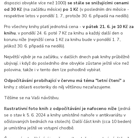
dispozici obvykle více než 1000)
se stále se snižujícími cenami
od 30 Kč
(na začátku měsíce)
po 1 Kč
(v posledním dni měsíce -
respektive letos v pondělí 1. 7., protože 30. 6. připadá na neděli).
Pro všechny knihy platí jednotná cena -
v pátek 21. 6. je 10 Kč za
knihu
, v pondělí 24. 6. poté 7 Kč za knihu a každý další den o
korunu níže (nejnižší cena 1 Kč za knihu bude v pondělí 1. 7.,
jelikož 30. 6. připadá na neděli).
Největší výběr je na začátku, v dalších dnech pak knihy průběžně
ubývají, i když do posledního dne obvykle zůstane ještě více než
polovina, takže i v tento den lze pohodlně vybírat.
Odpočítávání probíhající v červnu má téma "letní čtení"
a
knihy z oblasti esoteriky do něj většinou nezařazujeme.
Těšíme se na Vaši návštěvu.
Ilustrativní foto knih z odpočítávání je nafoceno níže
(jedná
se o stav k 5. 6. 2024 a knihy umístěné nahoře v antikvariátu v
očíslovaných bednách na stolech). Další část knih (cca 10 beden)
je umístěna ještě ve vstupní chodbě.