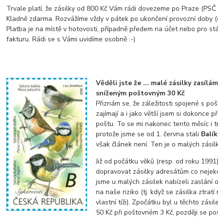
Trvale platí, že zásilky od 800 Kč Vám rádi dovezeme po Praze (PSČ z
Kladně zdarma. Rozvážíme vždy v pátek po ukončení provozní doby (
Platba je na místě v hotovosti, případně předem na účet nebo pro st
fakturu. Rádi se s Vámi uvidíme osobně :-)
Věděli jste že ... malé zásilky zasílá
sníženým poštovným 30 Kč
Přiznám se, že záležitosti spojené s p
zajímají a i jako větší jsem si dokonce př
poštu. To se mi nakonec tento měsíc i t
protože jsme se od 1. června stali
Balí
však článek není. Ten je o malých zásil
Již od počátku věků (resp. od roku 1991)
dopravovat zásilky adresátům co nejeko
jsme u malých zásilek nabízeli zaslání
na naše riziko (tj. když se zásilka ztrat
vlastní tíži). Zpočátku byl u těchto zásil
50 Kč při poštovném 3 Kč, později se p