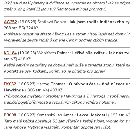
Jaký osud naší planety a civilizace se vynořuje na obzoru? Jak se připra
změnu, dny, které již jsou tu? Ramthova minulá proroctví.
AG252
(19.06.23) Štoflová Danka :
Jak jsem rodila indiánského s
268 str. B5) 324 Kč
Indiánský recept na šťastný život: Les a stromy jsou lepší než domy. 
vyprávění ze života indiánů kmene Čerokí dodnes ctících tradice.
KD184
(19.06.23) Wohlfarth Rainer :
Léčivá síla zvířat - Jak nás zv
str. V5) 418 Kč
Každé setkání se zvířaty se dotýká naší duše a zanechá stopu, která nik
Kontakt se psy, kočkami, koňmi ad. je důležitý pro zdraví.
DY052
(16.06.23) Hertog Thomas :
O původu času - finální teori
Hawkinga
( 306 str. V4) 403 Kč
Průkopnické myšlenky Stephena Hawkinga a T. Hertoga v sobě nesou p
tradiční pojetí příčinnosti a fyzikálních zákonů vzhůru nohama...
BB098
(16.06.23) Komenský Jan Amos :
Lekce lidskosti
( 193 str. V
Tato malá knížka obsahuje 52 zamyšlení na každý týden, vybraných z
Jana Amose. Vybral a vlastními komentáři doplnil Jan Hábl.