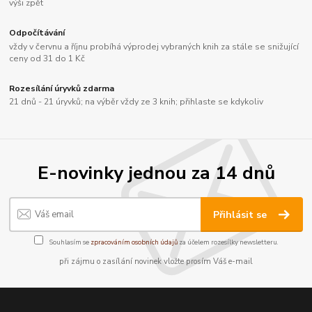
výši zpět
Odpočítávání
vždy v červnu a říjnu probíhá výprodej vybraných knih za stále se snižující
ceny od 31 do 1 Kč
Rozesílání úryvků zdarma
21 dnů - 21 úryvků; na výběr vždy ze 3 knih; přihlaste se kdykoliv
E-novinky jednou za 14 dnů
Přihlásit se
Souhlasím se
zpracováním osobních údajů
za účelem rozesílky newsletteru.
při zájmu o zasílání novinek vložte prosím Váš e-mail