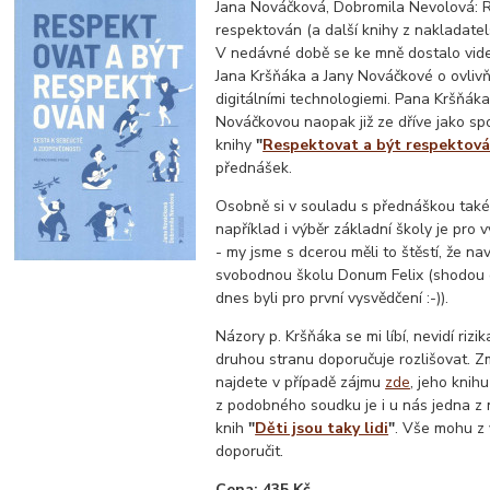
Jana Nováčková, Dobromila Nevolová: 
respektován (a další knihy z nakladate
V nedávné době se ke mně dostalo vid
Jana Kršňáka a Jany Nováčkové o ovlivň
digitálními technologiemi. Pana Kršňáka
Nováčkovou naopak již ze dříve jako sp
knihy
"
Respektovat a být respektov
přednášek.
Osobně si v souladu s přednáškou také
například i výběr základní školy je pro v
- my jsme s dcerou měli to štěstí, že n
svobodnou školu Donum Felix (shodou o
dnes byli pro první vysvědčení :-)).
Názory p. Kršňáka se mi líbí, nevidí rizi
druhou stranu doporučuje rozlišovat. 
najdete v případě zájmu
zde
, jeho knih
z podobného soudku je i u nás jedna z 
knih
"
Děti jsou taky lidi
"
. Vše mohu z 
doporučit.
Cena: 435 Kč