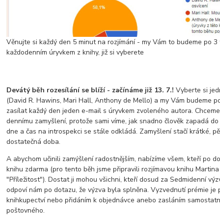
Věnujte si každý den 5 minut na rozjímání - my Vám to budeme po 3 
každodenním úryvkem z knihy, již si vyberete
Devátý běh rozesílání se blíží - začínáme již 13. 7.!
Vyberte si jed
(David R. Hawins, Mari Hall, Anthony de Mello) a my Vám budeme p
zasílat každý den jeden e-mail s úryvkem zvoleného autora. Chceme
dennímu zamyšlení, protože sami víme, jak snadno člověk zapadá do
dne a čas na introspekci se stále odkládá. Zamyšlení stačí krátké, pět
dostatečná doba.
A abychom učinili zamýšlení radostnějším, nabízíme všem, kteří po do
knihu zdarma (pro tento běh jsme připravili rozjímavou knihu Martin
"Příležitost"). Dostat ji mohou všichni, kteří dosud za Sedmidenní vý
odpoví nám po dotazu, že výzva byla splněna. Vyzvednutí prémie je
knihkupectví nebo přidáním k objednávce anebo zasláním samostatn
poštovného.