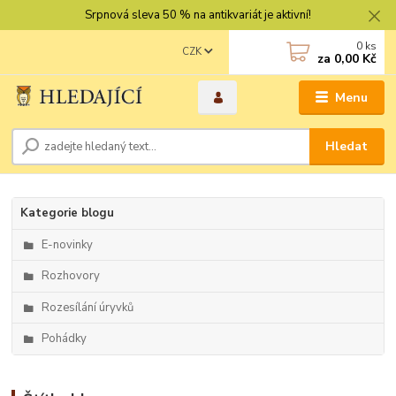
Srpnová sleva 50 % na antikvariát je aktivní!
0
ks
CZK
za
0,00 Kč
Menu
Hledat
Kategorie blogu
E-novinky
Rozhovory
Rozesílání úryvků
Pohádky