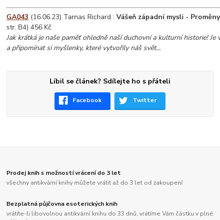
GA043
(16.06.23) Tarnas Richard :
Vášeň západní mysli - Proměny 
str. B4) 456 Kč
Jak krátká je naše paměť ohledně naší duchovní a kulturní historie! Je ve
a připomínat si myšlenky, které vytvořily náš svět...
Líbil se článek? Sdílejte ho s přáteli
Facebook
Twitter
Prodej knih s možností vrácení do 3 let
všechny antikvární knihy můžete vrátit až do 3 let od zakoupení
Bezplatná půjčovna esoterických knih
vrátíte-li libovolnou antikvární knihu do 33 dnů, vrátíme Vám částku v plné