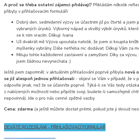
A proč se třeba ostatní zájemci přidávají?
Přikládám několik reflex
přibyly v přihlašovacím formuláři:
Dobrý den, sedmidenní výzvy se účastním již po čtvrté a jsem
vybraných úryvků. Výborný nápad a skvělý výběr úryvků, které
se k nim vracím. Děkuji. Ivana
Už dvakrát mě Výzva upoutala natolik, že jsem si koupila knížky
myšlenky vybrány. Dále netřeba nic dodávat. Děkuji Vám za moti
Miluju tohle každodenní zastavení a zamyšlení. Díky za výzvu, 
jsem žádnou nevynechala :)
Ještě jsem zapomněl: v aktuálním přihlašování poprvé přibyla
nová o
se již alespoň jednou přihlašovali
- objeví se Vám v případě, že v p
odpovíte jinak, než že se účasníte poprvé. Týká-li se Vás tedy otázka
z nabízených možností nebo připište svoji, budete-li samozřejmě chtí
nepovinná). Jde o pro nás cenné zpětné vazby.
Cena: zdarma
(a ještě můžete dostat prémii, pokud jste ji dosud neo
DEVÁTÉ ROZESÍLÁNÍ - PŘIHLAŠOVACÍ FORMULÁŘ