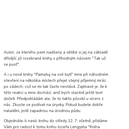
Autor, ze kterého jsem nadšený a oblíbil si jej na základě
dřívější, již rozebrané knihy s příhodným názvem "Tak už
se pusť".
A i u nové knihy "Pamatuj na své bytí" mne při náhodném
otevření na několika místech přejel stejný příjemný mráz
po zádech, což se mi tak často nestává. Zajímavé je, že k
této reakci u mne dochází, aniž bych vlastně ještě text
dočetl. Předpokládám ale, že to takto působí u vícero z
nás. Zkuste se podívat na úryvky. Pokud budete dobře
naladěni, jistě zapadnou na úrodnou půdu.
Objednáte-li navíc knihu do středy 12. 7. včetně, přidáme
Vám pro radost k tomu knihu Jozefa Lengyela "Kniha