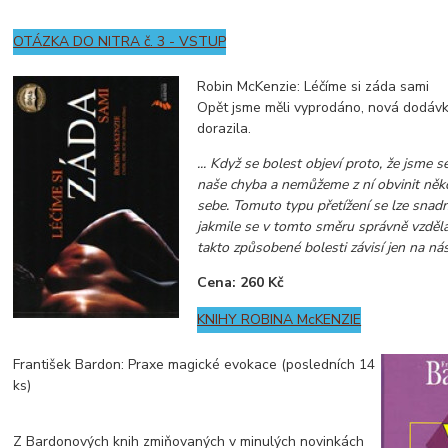
OTÁZKA DO NITRA č. 3 - VSTUP
Robin McKenzie: Léčíme si záda sami
Opět jsme měli vyprodáno, nová dodávk
dorazila.
... Když se bolest objeví proto, že jsme se 
naše chyba a nemůžeme z ní obvinit něk
sebe. Tomuto typu přetížení se lze snad
jakmile se v tomto směru správně vzděl
takto způsobené bolesti závisí jen na ná
Cena: 260 Kč
KNIHY ROBINA McKENZIE
František Bardon: Praxe magické evokace (posledních 14
ks)
Z Bardonových knih zmiňovaných v minulých novinkách