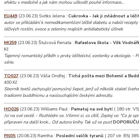
efektu v medicíně a jak nám mohou uškodit pouhé informace...
EU449
(23.06.23) Svitko Jelena :
Cukrovka - Jak ji zvládnout a léči
autor se přikládání k nemedikamentózní léčbě diabetu a nabízí recepty 
léčivých rostlin, ovoce a zeleniny majících antidiabetický účinek
MI259
(23.06.23) Štulcová Renata :
Rafaelova škola - Věk Vodnář
Kč
Tajemný romantický příběh s prvky léčitelství, ezoteriky a ekologie. - Po
série.
TO027
(23.06.23) Váša Ondřej :
Tichá pošta mezi Bohemií a Bud
400 Kč
Sborník textů zachycující pomyslný šepot, jenž už několik staletí šveh
tradicemi buddhismu a naslouchajícími českými adresáty.
HO026
(23.06.23) Williams Paul :
Pamatuj na své bytí
( 180 str. V5
Jsi na své cestě. - Rozhlédni se. Všimni si, co cítíš. Zeptej se: "Co je sp
připraven na další krok... Od autora knihy Tak už se pusť
DOPORUČU
PJ035
(20.06.23) Ramtha :
Poslední valčík tyranů
( 207 str. B5) 385