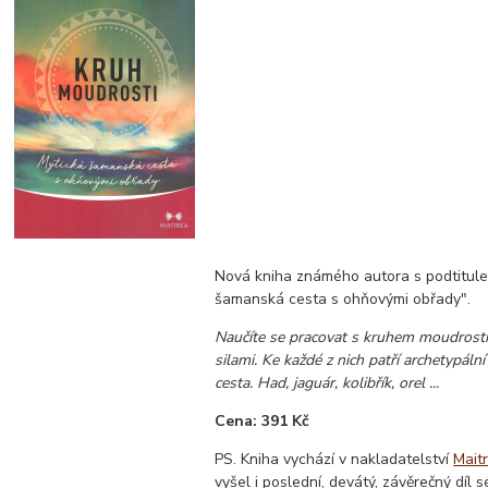
Nová kniha známého autora s podtitul
šamanská cesta s ohňovými obřady".
Naučíte se pracovat s kruhem moudrosti 
silami. Ke každé z nich patří archetypální
cesta. Had, jaguár, kolibřík, orel ...
Cena: 391 Kč
PS. Kniha vychází v nakladatelství
Mait
vyšel i poslední, devátý, závěrečný díl s