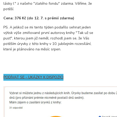
lásky I." z našeho "zlatého fondu" zdarma. Věříme, že
potěší.
Cena: 376 Kč (do 12. 7. s prémií zdarma)
PS. A jelikož se mi tento týden podařilo sehnat jeden
výtisk výše zmiňované první autorovy knihy "Tak už se
pusť", kterou jsem již neměl, rozhodl jsem se, že Vás
potěším úryvky z této knihy v 10. jubilejním rozesílání,
které je plánováno na měsíc srpen.
PODÍVAT SE - UKÁZKY K DISPOZICI