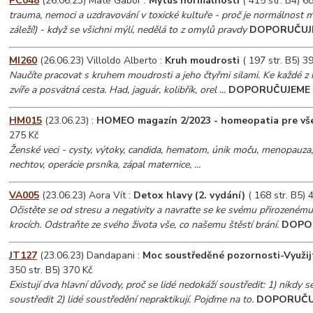
PC048
(26.06.23) Maté Gabor :
Mýtus normálnosti
( 415 str. B4) 6
trauma, nemoci a uzdravování v toxické kultuře - proč je normálnost 
záleží!) - když se všichni mýlí, nedělá to z omylů pravdy
DOPORUČUJ
MI260
(26.06.23) Villoldo Alberto :
Kruh moudrosti
( 197 str. B5) 3
Naučíte pracovat s kruhem moudrosti a jeho čtyřmi silami. Ke každé z n
zvíře a posvátná cesta. Had, jaguár, kolibřík, orel ...
DOPORUČUJEME
HM015
(23.06.23) :
HOMEO magazín 2/2023 - homeopatia pre vš
275 Kč
Ženské veci - cysty, výtoky, candida, hematom, únik moču, menopauza
nechtov, operácie prsníka, zápal maternice, ...
VA005
(23.06.23) Aora Vít :
Detox hlavy (2. vydání)
( 168 str. B5) 
Očistěte se od stresu a negativity a navraťte se ke svému přirozenému 
krocích. Odstraňte ze svého života vše, co našemu štěstí brání.
DOPO
JT127
(23.06.23) Dandapani :
Moc soustředěné pozornosti-Využijt
350 str. B5) 370 Kč
Existují dva hlavní důvody, proč se lidé nedokáží soustředit: 1) nikdy se
soustředit 2) lidé soustředění nepraktikují. Pojďme na to.
DOPORUČU