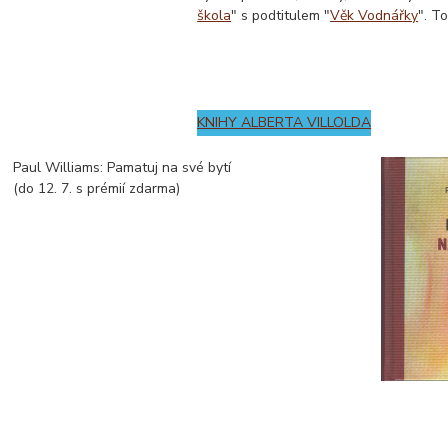
škola
" s podtitulem "
Věk Vodnářky
". T
KNIHY ALBERTA VILLOLDA
Paul Williams: Pamatuj na své bytí
(do 12. 7. s prémií zdarma)