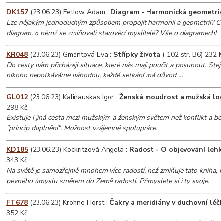
DK157
(23.06.23) Fetlow Adam :
Diagram - Harmonická geometri
Lze nějakým jednoduchým způsobem propojit harmonii a geometrii? C
diagram, o němž se zmiňovali starověcí myslitelé? Vše o diagramech!
KR048
(23.06.23) Gmentová Eva :
Střípky života
( 102 str. B6) 232 
Do cesty nám přicházejí situace, které nás mají poučit a posunout. Stejn
nikoho nepotkáváme náhodou, každé setkání má důvod ...
GL012
(23.06.23) Kalinauskas Igor :
Ženská moudrost a mužská lo
298 Kč
Existuje i jiná cesta mezi mužským a ženským světem než konflikt a bo
"princip doplnění". Možnost vzájemné spolupráce.
KD185
(23.06.23) Kockritzová Angela :
Radost - O objevování leh
343 Kč
Na světě je samozřejmě mnohem více radostí, než zmiňuje tato kniha, 
pevného úmyslu směrem do Země radosti. Přimyslete si i ty svoje.
FT678
(23.06.23) Krohne Horst :
Čakry a meridiány v duchovní léč
352 Kč