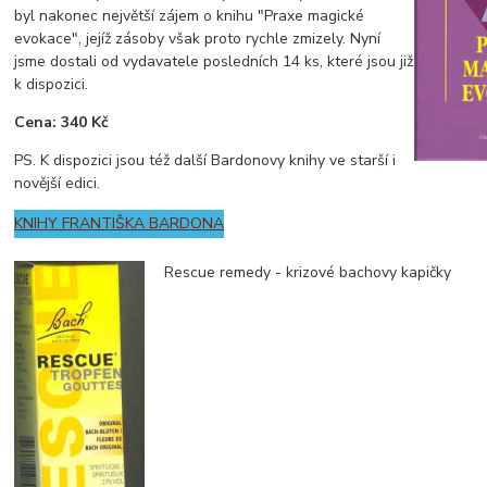
byl nakonec největší zájem o knihu "Praxe magické
evokace", jejíž zásoby však proto rychle zmizely. Nyní
jsme dostali od vydavatele posledních 14 ks, které jsou již
k dispozici.
Cena: 340 Kč
PS. K dispozici jsou též další Bardonovy knihy ve starší i
novější edici.
KNIHY FRANTIŠKA BARDONA
Rescue remedy - krizové bachovy kapičky