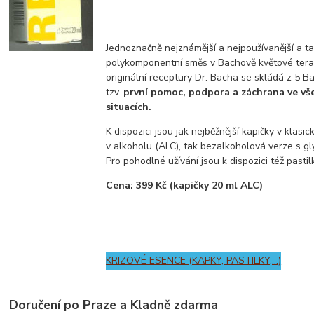
Jednoznačně nejznámější a nejpoužívanější a ta
polykomponentní směs v Bachově květové terap
originální receptury Dr. Bacha se skládá z 5 B
tzv.
první pomoc, podpora a záchrana ve vš
situacích.
K dispozici jsou jak nejběžnější kapičky v klasi
v alkoholu (ALC), tak bezalkoholová verze s gl
Pro pohodlné užívání jsou k dispozici též pastil
Cena: 399 Kč (kapičky 20 ml ALC)
KRIZOVÉ ESENCE (KAPKY, PASTILKY,...)
Doručení po Praze a Kladně zdarma