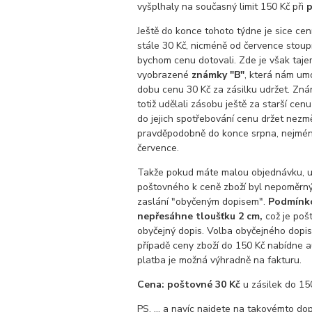
vyšplhaly na současný limit 150 Kč při
p
Ještě do konce tohoto týdne je sice ce
stále 30 Kč, nicméně od července stoup
bychom cenu dotovali. Zde je však taje
vyobrazené
známky "B"
, která nám umo
dobu cenu 30 Kč za zásilku udržet. Zná
totiž udělali zásobu ještě za starší ce
do jejich spotřebování cenu držet nez
pravděpodobně do konce srpna, nejmén
července.
Takže pokud máte malou objednávku, u
poštovného k ceně zboží byl nepoměrný,
zaslání "obyčeným dopisem".
Podmínkou
nepřesáhne tloušťku 2 cm,
což je pošt
obyčejný dopis. Volba obyčejného dopi
případě ceny zboží do 150 Kč nabídne 
platba je možná výhradně na fakturu.
Cena: poštovné 30 Kč
u zásilek do 15
PS. ... a navíc najdete na takovémto dop