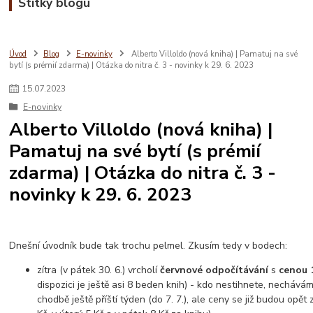
Štítky blogu
Úvod
Blog
E-novinky
Alberto Villoldo (nová kniha) | Pamatuj na své
bytí (s prémií zdarma) | Otázka do nitra č. 3 - novinky k 29. 6. 2023
15
.
07
.
2023
E-novinky
Alberto Villoldo (nová kniha) |
Pamatuj na své bytí (s prémií
zdarma) | Otázka do nitra č. 3 -
novinky k 29. 6. 2023
Dnešní úvodník bude tak trochu pelmel. Zkusím tedy v bodech:
zítra (v pátek 30. 6.) vrcholí
červnové odpočítávání
s
cenou 
dispozici je ještě asi 8 beden knih) - kdo nestihnete, nechávám
chodbě ještě příští týden (do 7. 7.), ale ceny se již budou opět