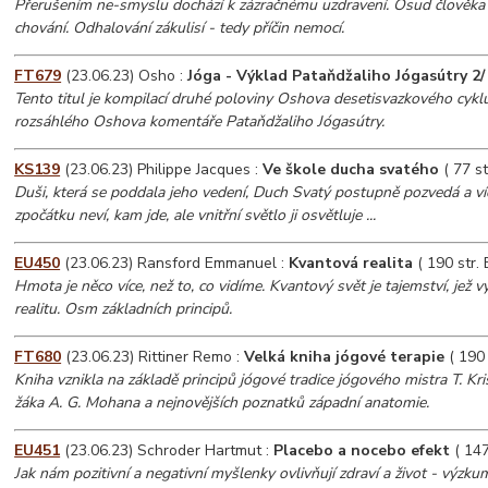
Přerušením ne-smyslu dochází k zázračnému uzdravení. Osud člověka 
chování. Odhalování zákulisí - tedy příčin nemocí.
FT679
(23.06.23) Osho :
Jóga - Výklad Pataňdžaliho Jógasútry 2/
Tento titul je kompilací druhé poloviny Oshova desetisvazkového cyklu
rozsáhlého Oshova komentáře Pataňdžaliho Jógasútry.
KS139
(23.06.23) Philippe Jacques :
Ve škole ducha svatého
( 77 st
Duši, která se poddala jeho vedení, Duch Svatý postupně pozvedá a víc a
zpočátku neví, kam jde, ale vnitřní světlo ji osvětluje ...
EU450
(23.06.23) Ransford Emmanuel :
Kvantová realita
( 190 str.
Hmota je něco více, než to, co vidíme. Kvantový svět je tajemství, jež v
realitu. Osm základních principů.
FT680
(23.06.23) Rittiner Remo :
Velká kniha jógové terapie
( 190 
Kniha vznikla na základě principů jógové tradice jógového mistra T. Kr
žáka A. G. Mohana a nejnovějších poznatků západní anatomie.
EU451
(23.06.23) Schroder Hartmut :
Placebo a nocebo efekt
( 147
Jak nám pozitivní a negativní myšlenky ovlivňují zdraví a život - výzk