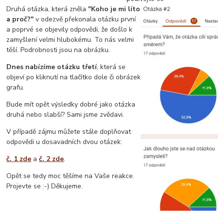
Druhá otázka, která zněla
"Koho je mi líto
a proč?"
v odezvě překonala otázku první
a poprvé se objevily odpovědi, že došlo k
zamyšlení velmi hlubokému. To nás velmi
těší. Podrobnosti jsou na obrázku.
Dnes nabízíme otázku třetí
, která se
objeví po kliknutí na tlačítko dole či obrázek
grafu.
Bude mít opět výsledky dobré jako otázka
druhá nebo slabší? Sami jsme zvědavi.
V případě zájmu můžete stále doplňovat
odpovědi u dosavadních dvou otázek:
č. 1 zde
a
č. 2 zde
.
Opět se tedy moc těšíme na Vaše reakce.
Projevte se :-) Děkujeme.