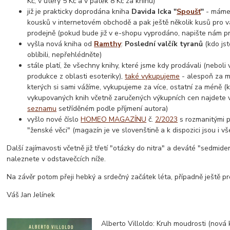
Kč, v úterý 5 Kč a v pátek 8 Kč za knihu)
již je prakticky doprodána kniha
Davida Icka "
Spoušť
"
- máme 
kousků v internetovém obchodě a pak ještě několik kusů pro 
prodejně (pokud bude již v e-shopu vyprodáno, napište nám pr
vyšla nová kniha od
Ramthy
:
Poslední valčík tyranů
(kdo jst
oblíbili, nepřehlédněte)
stále platí, že všechny knihy, které jsme kdy prodávali (neboli 
produkce z oblasti esoteriky),
také vykupujeme
- alespoň za mi
kterých si sami vážíme, vykupujeme za více, ostatní za méně 
vykupovaných knih včetně zaručených výkupních cen najdete
seznamu
setříděném podle příjmení autora)
vyšlo nové číslo
HOMEO MAGAZÍNU
č.
2/2023
s rozmanitými p
"ženské věci" (magazín je ve slovenštině a k dispozici jsou i vš
Další zajímavosti včetně již třetí "otázky do nitra" a deváté "sedmid
naleznete v odstavečcích níže.
Na závěr potom přeji hebký a srdečný začátek léta, případně ještě p
Váš Jan Jelínek
Alberto Villoldo: Kruh moudrosti (nová 