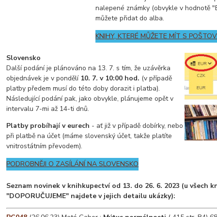
nalepené známky (obvykle v hodnotě "B"
můžete přidat do alba.
KNIHY, KTERÉ MŮŽETE MÍT S POŠTO
Slovensko
Další podání je plánováno na 13. 7. s tím, že uzávěrka
objednávek je v pondělí
10. 7. v 10:00 hod.
(v případě
platby předem musí do této doby dorazit i platba).
Následující podání pak, jako obvykle, plánujeme opět v
intervalu 7-mi až 14-ti dnů.
Platby probíhají v eurech
- ať již v případě dobírky, nebo
při platbě na účet (máme slovenský účet, takže platíte
vnitrostátním převodem).
PODROBNĚJI O ZASÍLÁNÍ NA SLOVENSKO
Seznam novinek v knihkupectví od 13. do 26. 6. 2023 (u všech 
"DOPORUČUJEME" najdete v jejich detailu ukázky):