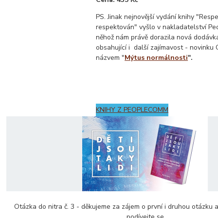
PS. Jinak nejnovější vydání knihy "Resp
respektován" vyšlo v nakladatelství P
něhož nám právě dorazila nová dodávk
obsahující i další zajímavost - novink
názvem "
Mýtus normálnosti
".
KNIHY Z PEOPLECOMM
Otázka do nitra č. 3 - děkujeme za zájem o první i druhou otázku a
podívejte se