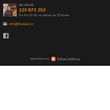
Jan Jelínek
220 873 250
Po-Pá 10-18, ve středu do 20 hodin
info@hledajici.cz
Vytvořeno na
Eshop-rychle.cz