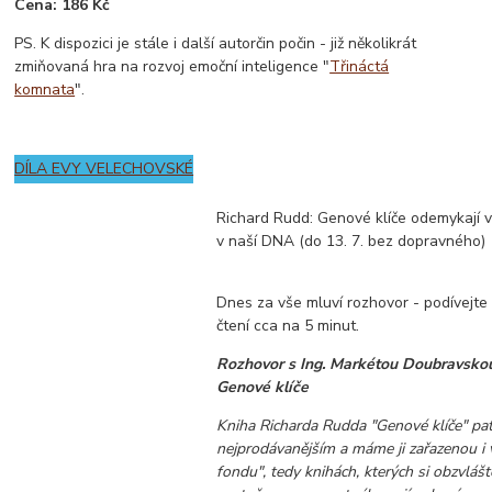
Cena: 186 Kč
PS. K dispozici je stále i další autorčin počin - již několikrát
zmiňovaná hra na rozvoj emoční inteligence "
Třináctá
komnata
".
DÍLA EVY VELECHOVSKÉ
Richard Rudd: Genové klíče odemykají v
v naší DNA (do 13. 7. bez dopravného)
Dnes za vše mluví rozhovor - podívejte 
čtení cca na 5 minut.
Rozhovor s Ing. Markétou Doubravsko
Genové klíče
Kniha Richarda Rudda "Genové klíče" pat
nejprodávanějším a máme ji zařazenou i
fondu", tedy knihách, kterých si obzvláš