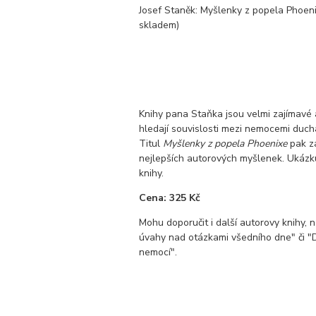
Josef Staněk: Myšlenky z popela Phoeni
skladem)
Knihy pana Staňka jsou velmi zajímavé 
hledají souvislosti mezi nemocemi ducha
Titul
Myšlenky z popela Phoenixe
pak z
nejlepších autorových myšlenek. Ukázku
knihy.
Cena: 325 Kč
Mohu doporučit i další autorovy knihy, 
úvahy nad otázkami všedního dne" či "D
nemocí".