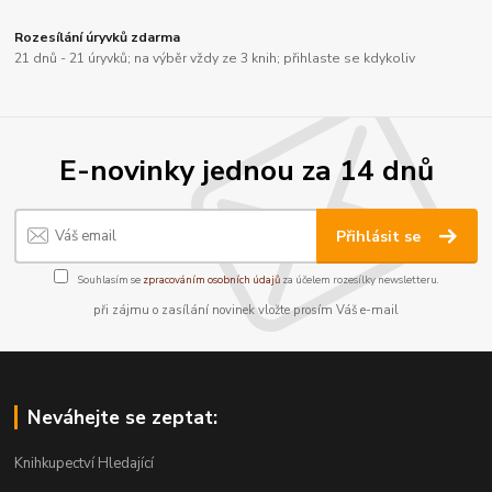
Rozesílání úryvků zdarma
21 dnů - 21 úryvků; na výběr vždy ze 3 knih; přihlaste se kdykoliv
E-novinky jednou za 14 dnů
Přihlásit se
Souhlasím se
zpracováním osobních údajů
za účelem rozesílky newsletteru.
při zájmu o zasílání novinek vložte prosím Váš e-mail
Neváhejte se zeptat:
Knihkupectví Hledající