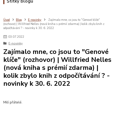
Štítky blogu
Úvod
Blog
E-novinky
Zajímalo mne, co jsou to "Genové klíče"
(rozhovor) | Willfried Nelles (nová kniha s prémií zdarma) | kolik zbylo knih z
odpočítávání ? - novinky k 30. 6. 2022
03
.
07
.
2022
E-novinky
Zajímalo mne, co jsou to "Genové
klíče" (rozhovor) | Willfried Nelles
(nová kniha s prémií zdarma) |
kolik zbylo knih z odpočítávání ? -
novinky k 30. 6. 2022
Milí přátelé.