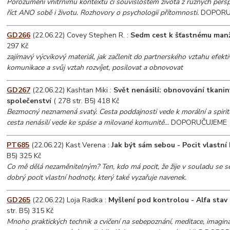
Porozumění vnitřnímu kontextu či souvislostem života z různých pers
říct ANO sobě i životu. Rozhovory o psychologii přítomnosti.
DOPORU
GD266
(22.06.22) Covey Stephen R. :
Sedm cest k šťastnému manž
297 Kč
zajímavý výcvikový materiál, jak začlenit do partnerského vztahu efekt
komunikace a svůj vztah rozvíjet, posilovat a obnovovat
GD267
(22.06.22) Kashtan Miki :
Svět nenásilí: obnovování tkanin
společenství
( 278 str. B5) 418 Kč
Bezmocný neznamená svatý. Cesta poddajnosti vede k morální a spirit
cesta nenásilí vede ke spáse a milované komunitě...
DOPORUČUJEME
PT685
(22.06.22) Kast Verena :
Jak být sám sebou - Pocit vlastní 
B5) 325 Kč
Co mě dělá nezaměnitelným? Ten, kdo má pocit, že žije v souladu se s
dobrý pocit vlastní hodnoty, který také vyzařuje navenek.
GD265
(22.06.22) Loja Radka :
Myšlení pod kontrolou - Alfa stav 
str. B5) 315 Kč
Mnoho praktických technik a cvičení na sebepoznání, meditace, imaginac