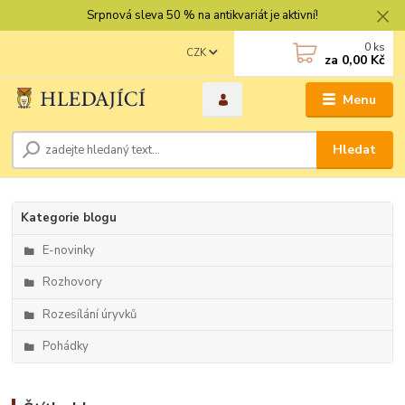
Srpnová sleva 50 % na antikvariát je aktivní!
0
ks
CZK
za
0,00 Kč
Menu
Hledat
Kategorie blogu
E-novinky
Rozhovory
Rozesílání úryvků
Pohádky