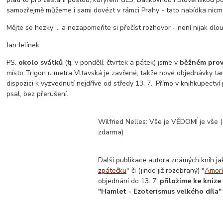
samozřejmě můžeme i sami dovézt v rámci Prahy - tato nabídka nicmé
Mějte se hezky ... a nezapomeňte si přečíst rozhovor - není nijak dlou
Jan Jelínek
PS.
okolo svátků
(tj. v pondělí, čtvrtek a pátek) jsme v
běžném pro
místo Trigon u metra Vltavská je zavřené, takže nové objednávky t
dispozici k vyzvednutí nejdříve od středy 13. 7.. Přímo v knihkupectví 
psal, bez přerušení.
Wilfried Nelles: Vše je VĚDOMÍ je vše (d
zdarma)
Další publikace autora známých knih ja
zpátečku
" či (jinde již rozebraný) "
Amorů
objednání do 13. 7.
přiložíme ke knize
"Hamlet - Ezoterismus velkého díla"