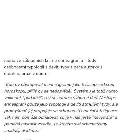
Jedna ze základních knih o enneagramu - tedy
osobnostní typologii s devíti typy z pera autorky s
dlouhou praxí v oboru.
"Kdo by přistupoval k enneagramu jako k časopiseckému
horoskopu, příliš by se nedozvěděl. Systému je totiž nutno
vniknout ”pod kůži”, což se autorce výborně daří. Nechápe
enneagram pouze jako typologii s devíti strnulými typy, ale
promyšleně jej propojuje se schopností emoční inteligence.
Tak nám pomůže odhalovat, co je v nás ještě ”nevyzrálé” a
pomáhá nastavit zrcadlo, ve kterém své schematismy
snadněji uvidíme..."