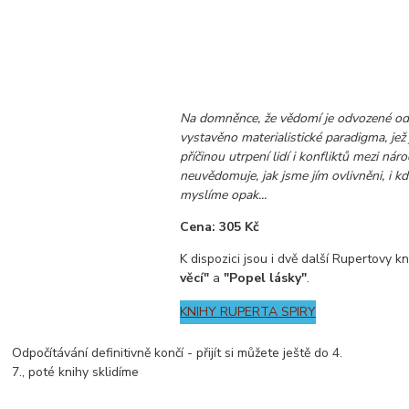
Na domněnce, že vědomí je odvozené od
vystavěno materialistické paradigma, jež
příčinou utrpení lidí i konfliktů mezi národ
neuvědomuje, jak jsme jím ovlivněni, i k
myslíme opak...
Cena: 305 Kč
K dispozici jsou i dvě další Rupertovy k
věcí"
a
"Popel lásky"
.
KNIHY RUPERTA SPIRY
Odpočítávání definitivně končí - přijít si můžete ještě do 4.
7., poté knihy sklidíme