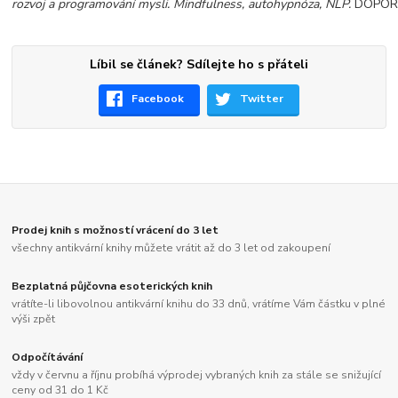
rozvoj a programování mysli. Mindfulness, autohypnóza, NLP.
DOPOR
Líbil se článek? Sdílejte ho s přáteli
Facebook
Twitter
Prodej knih s možností vrácení do 3 let
všechny antikvární knihy můžete vrátit až do 3 let od zakoupení
Bezplatná půjčovna esoterických knih
vrátíte-li libovolnou antikvární knihu do 33 dnů, vrátíme Vám částku v plné
výši zpět
Odpočítávání
vždy v červnu a říjnu probíhá výprodej vybraných knih za stále se snižující
ceny od 31 do 1 Kč