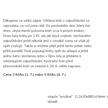
Děkujeme za velký zájem. Většina knih z odpočítávání se
vyprodala, za což jsme rádi. Do posledního dne, který byl
dnes, zbyla menší polovina knih (cca 5 plných krabic).
Dnes byly knihy po 1 Kč, ale jak bývá zvykem, necháváme
odpočítávání ještě několik dnů v chodbě (ceny se však již
opět zvyšují). Takže si můžete přijít ještě tento pátek nebo
příští pondělí. Poté poputují knihy zpět do sklepa a ještě
jednu šanci dostanou letos v říjnu, kdy je přidáme k
následujícím odpočítávání. Ilustrační foto před
přerovnáním knih se stavem k 29. 6. vidíte napravo.
Cena 2 Kč/ks (1. 7.) nebo 5 Kč/ks (4. 7.)
virgule "pružina" (1,2x20x680,st.6mm, 
skladě