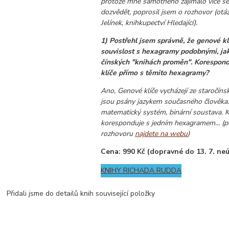
protože mne samotného zajímalo více s
dozvědět, poprosil jsem o rozhovor (otá
Jelínek, knihkupectví Hledající).
1) Postřehl jsem správně, že genové k
souvislost s hexagramy podobnými, jak
čínských "knihách proměn". Korespondu
klíče přímo s těmito hexagramy?
Ano, Genové klíče vycházejí ze staročínsk
jsou psány jazykem současného člověka.
matematický systém, binární soustava. K
koresponduje s jedním hexagramem... (p
rozhovoru
najdete na webu
)
Cena: 990 Kč (dopravné do 13. 7. ne
KNIHY RICHADA RUDDA
Přidali jsme do detailů knih související položky