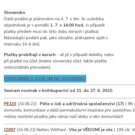
Slovensko
Další podání je plánováno na 4. 7. s tím, že uzávěrka
objednávek je v pondělí
1. 7. v 14:00 hod.
(v případě
platby předem musí do této doby dorazit i platba).
Následující podání pak, jako obvykle, plánujeme opět v
intervalu 14-ti dnů.
Platby probíhají v eurech
- ať již v případě dobírky, nebo
při platbě na účet (máme slovenský účet, takže platíte
vnitrostátním převodem).
PODROBNĚJI O ZASÍLÁNÍ NA SLOVENSKO
Seznam novinek v knihkupectví od 21. do 27. 6. 2022:
PE133
(24.06.22) :
Péče o lidi a udržitelná společenství (17)
( 86 
komunity, komunikace a další permakulturní inspirace pro společnou 
města; exotické plodiny jako obraz naší doby; o eko-komunitách
JZ007
(24.06.22) Nelles Wilfried :
Vše je VĚDOMÍ je vše
( 195 str. 