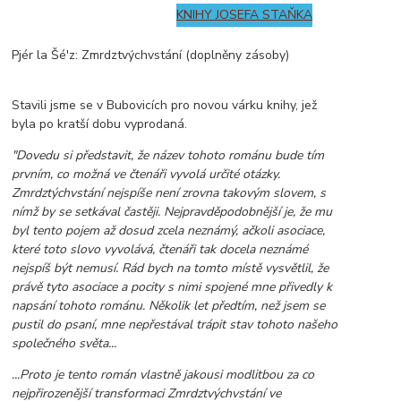
KNIHY JOSEFA STAŇKA
Pjér la Šé'z: Zmrdztvýchvstání (doplněny zásoby)
Stavili jsme se v Bubovicích pro novou várku knihy, jež
byla po kratší dobu vyprodaná.
"Dovedu si představit, že název tohoto románu bude tím
prvním, co možná ve čtenáři vyvolá určité otázky.
Zmrdztýchvstání nejspíše není zrovna takovým slovem, s
nímž by se setkával častěji. Nejpravděpodobnější je, že mu
byl tento pojem až dosud zcela neznámý, ačkoli asociace,
které toto slovo vyvolává, čtenáři tak docela neznámé
nejspíš být nemusí. Rád bych na tomto místě vysvětlil, že
právě tyto asociace a pocity s nimi spojené mne přivedly k
napsání tohoto románu. Několik let předtím, než jsem se
pustil do psaní, mne nepřestával trápit stav tohoto našeho
společného světa...
...Proto je tento román vlastně jakousi modlitbou za co
nejpřirozenější transformaci Zmrdztvýchvstání ve