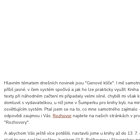
Hlavním tématem dnešních novinek jsou "Genové klíče". I mě samot
příliš jasné, v čem systém spočívá a jak ho lze prakticky využít. Kniha 
texty při náhodném začtení mi připadaly velmi silné, chyběl mi však 
domluvil s vydavatelkou, u níž jsme v Šumperku pro knihy byli, na mi
osvětlujícím systém. Ptal jsem se na to, co mne samotného zajímalo 
odpovědi zaujmou i Vás.
Rozhovor
najdete na našich stránkách v pr
"Rozhovory".
A abychom Vás ještě více potěšili, nastavili jsme u knihy až do 13. 7
platí to pro zaslání poštou, kurýrem GLS, Balíkovnou i Slovenskou 