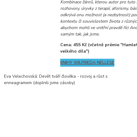
Kombinace žánrů, kterou autor pro tuto kn
rozhovory, úryvky z terapií, aforismy, básn
odkrývá onu možnost (a nezbytnost) po
kontextu či souvislostem života z různýc
abychom mohli ve vnitřní pravdě říci Ano
samým tak, jak jsme.
Cena: 455 Kč (včetně prémie "Hamlet
velkého díla")
KNIHY WILFRIEDA NELLESE
Eva Velechovská: Devět tváří člověka - rozvoj a růst s
enneagramem (doplnili jsme zásoby)