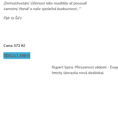
Zmrtvýchvstání. Účinnost této modlitby ať posoudí
samotný čtenář a naše společná budoucnost..."
Pjér la Šé'z
Cena 372 Kč
PJÉROVY KNIHY
Rupert Spira: Přirozenost vědomí - Esej
hmoty (dorazila nová dodávka)