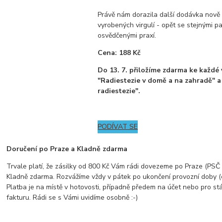
Právě nám dorazila další dodávka nově
vyrobených virgulí - opět se stejnými p
osvědčenými praxí.
Cena: 188 Kč
Do 13. 7. přiložíme zdarma ke každé 
"Radiestezie v domě a na zahradě" a
radiestezie".
PODÍVAT SE
Doručení po Praze a Kladně zdarma
Trvale platí, že zásilky od 800 Kč Vám rádi dovezeme po Praze (PSČ z
Kladně zdarma. Rozvážíme vždy v pátek po ukončení provozní doby (
Platba je na místě v hotovosti, případně předem na účet nebo pro st
fakturu. Rádi se s Vámi uvidíme osobně :-)