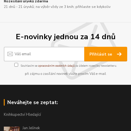
Rozesílání úryvků zdarma
21 dnů - 21 úryvků; na výběr vždy ze 3 knih; přihlaste se kdykoliv
E-novinky jednou za 14 dnů
Přihlásit se
Souhlasím se
zpracováním osobních údajů
za účelem rozesílky newsletteru.
při zájmu o zasílání novinek vložte prosím Váš e-mail
Neváhejte se zeptat:
Knihkupectví Hledající
Jan Jelínek