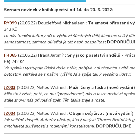
Seznam novinek v knihkupectví od 14. do 20. 6. 2022:
RY099
(20.06.22) Doucleffová Michaeleen :
Tajemství přirozené v
343 Kč
co nás tradiční kultury učí o výchově šťastných dětí; klademe velký důr
samostatnost, zatímco důležitá je též např. pospolitost
DOPORUČUJ
FR065
(20.06.22) Hradil Jaromír :
Sny jako poselství andělů - Práce 
B5) 242 Kč
Ve spánku vystupuje lidská duše z těla, pobývá v duchovním světě me
bytostmi, setkává se s naším vyšším Já a spěje tak k vyššímu lidství.
JZ003
(20.06.22) Nelles Wilfried :
Muži, ženy a láska (nové vydání
Milostný vztah, poté, co mu "propadneme", nás o lásce nechává opak
stále znovu nás přivolává zpět. Tím láska zraje a roste.
JZ004
(20.06.22) Nelles Wilfried :
Obejmi svůj život (nové vydání)
Jak vnitřně dospět. Autorův přístup, který nazývá "Proces životní integr
mnohaleté zkušenosti s rodinnými konstelacemi.
DOPORUČUJEME