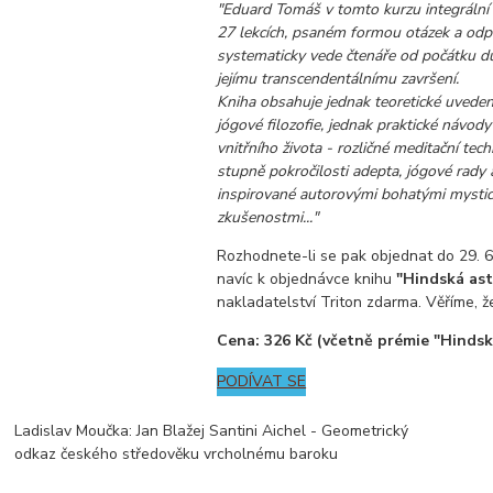
"Eduard Tomáš v tomto kurzu integrální f
27 lekcích, psaném formou otázek a odp
systematicky vede čtenáře od počátku du
jejímu transcendentálnímu završení.
Kniha obsahuje jednak teoretické uveden
jógové filozofie, jednak praktické návod
vnitřního života - rozličné meditační tec
stupně pokročilosti adepta, jógové rady
inspirované autorovými bohatými mysti
zkušenostmi..."
Rozhodnete-li se pak objednat do 29. 
navíc k objednávce knihu
"Hindská ast
nakladatelství Triton zdarma. Věříme, že
Cena: 326 Kč (včetně prémie "Hindsk
PODÍVAT SE
Ladislav Moučka: Jan Blažej Santini Aichel - Geometrický
odkaz českého středověku vrcholnému baroku