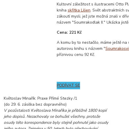
Kultovní záležitost s ilustracemi Otto P
kniha
skřítka Lilien
. Svět abstraktních s
zákoutí mysli, jež jste možná znali v dří
názvem "Soumrakodlak II." Ukázka jistě
Cena: 221 Kč
A komu by to nestačilo, máme ještě na 
autorovu knihu s názvem "
Soumrakosvi
příznivou cenu 92 Kč.
PODÍVAT SE
Květoslav Minařík: Praxe Přímé Stezky /1
(do 29. 6. zásilka bez dopravného)
V pozůstalosti Květoslava Minaříka je přibližně 1800 kopií
jeho dopisů. Nezachovaly se bohužel všechny, protože
osudy této korespondence byly stejně pohnuté jako osudy
jejího autora. Zejména v 50. letech bylo přechovávání