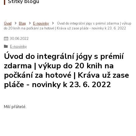
Štítky blogu
Úvod
Blog
E-novinky
Úvod do integrální jógy s prémií zdarma | výkup
do 20 knih na počkání za hotové | Kráva už zase pláče - novinky k 23. 6. 2022
30
.
06
.
2022
E-novinky
Úvod do integrální jógy s prémií
zdarma | výkup do 20 knih na
počkání za hotové | Kráva už zase
pláče - novinky k 23. 6. 2022
Milí přátelé.