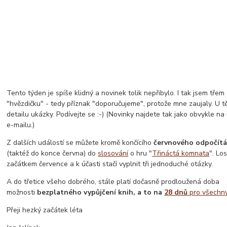
Tento týden je spíše klidný a novinek tolik nepřibylo. I tak jsem třem 
"hvězdičku" - tedy příznak "doporučujeme", protože mne zaujaly. U t
detailu ukázky. Podívejte se :-) (Novinky najdete tak jako obvykle n
e-mailu.)
Z dalších událostí se můžete kromě končícího
červnového odpočítá
(taktéž do konce června) do
slosování
o hru "
Třináctá komnata
". Lo
začátkem července a k účasti stačí vyplnit tři jednoduché otázky.
A do třetice všeho dobrého, stále platí dočasně prodloužená doba
možnosti
bezplatného vypůjčení knih, a to na
28 dnů
pro všechn
Přeji hezký začátek léta