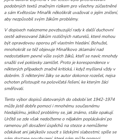
podobných textů značným rizikem pro všechny zúčastněné
a sám Květoslav Minařík několikrát uvažoval o jejím zničení,
aby nezpůsobil svým žákům problémy.
V dopisech nalezneme povzbuzující rady k další duchovní
cestě adresované žákům rozličných naturelů, které mohou
být opravdovou oporou při vlastním hledání. Bohužel,
mnohokrát se též objevuje Minaříkovo zklamání nad
nedostatkem pevné vůle svých žáků, kteří se navíc mnohdy
snažili své poklesky zamlčet. Proto je korespondence v
některých případech značně kritická, i když myšlená vždy v
dobrém. S některými žáky se autor dokonce rozešel, nejsa
ochoten přistoupit na polovičatá řešení, ke kterým žáci
směřovali.
Tento výbor dopisů datovaných do období let 1942-1974
může jistě dobře pomoci i mnohému současnému
hledajícímu, jelikož problémy se, jak známo, stále opakují.
Určitě se zde však nedočteme o nějakém poplácávání po
ramenou při dosažení úspěchů na stezce a nemůžeme
očekávat ani jakýkoliv soucit s lidskými slabostmi; spíše se
nám dostane povzbuzení, které nám může pomoci,