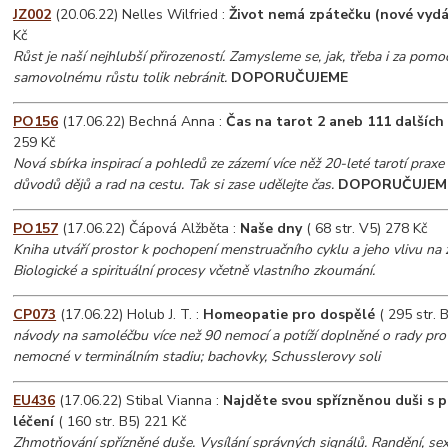
JZ002
(20.06.22) Nelles Wilfried :
Život nemá zpátečku (nové vydá
Kč
Růst je naší nejhlubší přirozeností. Zamysleme se, jak, třeba i za pomoc
samovolnému růstu tolik nebránit.
DOPORUČUJEME
PO156
(17.06.22) Bechná Anna :
Čas na tarot 2 aneb 111 dalších t
259 Kč
Nová sbírka inspirací a pohledů ze zázemí více něž 20-leté tarotí prax
důvodů dějů a rad na cestu. Tak si zase udělejte čas.
DOPORUČUJEM
PO157
(17.06.22) Čápová Alžběta :
Naše dny
( 68 str. V5) 278 Kč
Kniha utváří prostor k pochopení menstruačního cyklu a jeho vlivu na ž
Biologické a spirituální procesy včetně vlastního zkoumání.
CP073
(17.06.22) Holub J. T. :
Homeopatie pro dospělé
( 295 str. 
návody na samoléčbu více než 90 nemocí a potíží doplněné o rady pro p
nemocné v terminálním stadiu; bachovky, Schusslerovy soli
EU436
(17.06.22) Stibal Vianna :
Najděte svou spřízněnou duši s
léčení
( 160 str. B5) 221 Kč
Zhmotňování spřízněné duše. Vysílání správných signálů. Randění, sex, 