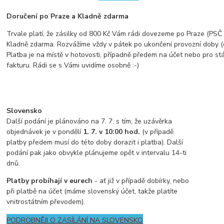
Doručení po Praze a Kladně zdarma
Trvale platí, že zásilky od 800 Kč Vám rádi dovezeme po Praze (PSČ z
Kladně zdarma. Rozvážíme vždy v pátek po ukončení provozní doby (
Platba je na místě v hotovosti, případně předem na účet nebo pro st
fakturu. Rádi se s Vámi uvidíme osobně :-)
Slovensko
Další podání je plánováno na 7. 7. s tím, že uzávěrka
objednávek je v pondělí
1. 7. v 10:00 hod.
(v případě
platby předem musí do této doby dorazit i platba). Další
podání pak jako obvykle plánujeme opět v intervalu 14-ti
dnů.
Platby probíhají v eurech
- ať již v případě dobírky, nebo
při platbě na účet (máme slovenský účet, takže platíte
vnitrostátním převodem).
PODROBNĚJI O ZASÍLÁNÍ NA SLOVENSKO