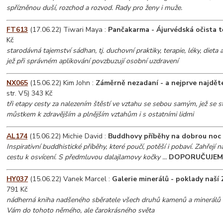
spřízněnou duší, rozchod a rozvod. Rady pro ženy i muže.
FT613
(17.06.22) Tiwari Maya :
Pančakarma - Ájurvédská očista t
Kč
starodávná tajemství sádhan, tj. duchovní praktiky, terapie, léky, dieta 
jež při správném aplikování povzbuzují osobní uzdravení
NX065
(15.06.22) Kim John :
Záměrně nezadaní - a nejprve najdět
str. V5) 343 Kč
tři etapy cesty za nalezením štěstí ve vztahu se sebou samým, jež se
můstkem k zdravějším a plnějším vztahům i s ostatními lidmi
AL174
(15.06.22) Michie David :
Buddhovy příběhy na dobrou noc
Inspirativní buddhistické příběhy, které poučí, potěší i pobaví. Zahřejí n
cestu k osvícení. S předmluvou dalajlamovy kočky ...
DOPORUČUJEM
HY037
(15.06.22) Vanek Marcel :
Galerie minerálů - poklady naší
791 Kč
nádherná kniha nadšeného sběratele všech druhů kamenů a minerálů 
Vám do tohoto němého, ale čarokrásného světa