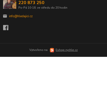
220 873 250
Po-Pá 10-18, ve středu do 20 hodin
info@hledajici.cz
Vytvořeno na
Eshop-rychle.cz