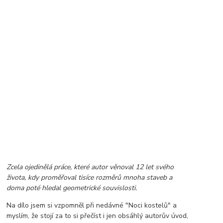
Zcela ojedinělá práce, které autor věnoval 12 let svého
života, kdy proměřoval tisíce rozměrů mnoha staveb a
doma poté hledal geometrické souvislosti.
Na dílo jsem si vzpomněl při nedávné "Noci kostelů" a
myslím, že stojí za to si přečíst i jen obsáhlý autorův úvod,