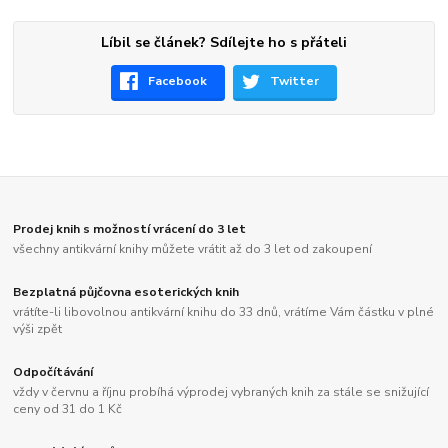
Líbil se článek? Sdílejte ho s přáteli
Facebook
Twitter
Prodej knih s možností vrácení do 3 let
všechny antikvární knihy můžete vrátit až do 3 let od zakoupení
Bezplatná půjčovna esoterických knih
vrátíte-li libovolnou antikvární knihu do 33 dnů, vrátíme Vám částku v plné
výši zpět
Odpočítávání
vždy v červnu a říjnu probíhá výprodej vybraných knih za stále se snižující
ceny od 31 do 1 Kč