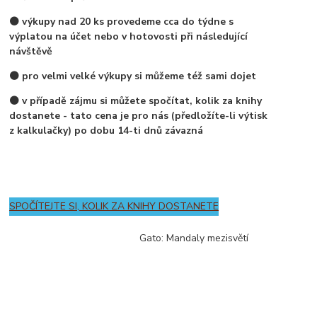
⚫ výkupy nad 20 ks provedeme cca do týdne s
výplatou na účet nebo v hotovosti při následující
návštěvě
⚫ pro velmi velké výkupy si můžeme též sami dojet
⚫ v případě zájmu si můžete spočítat, kolik za knihy
dostanete - tato cena je pro nás (předložíte-li výtisk
z kalkulačky) po dobu 14-ti dnů závazná
SPOČÍTEJTE SI, KOLIK ZA KNIHY DOSTANETE
Gato: Mandaly mezisvětí