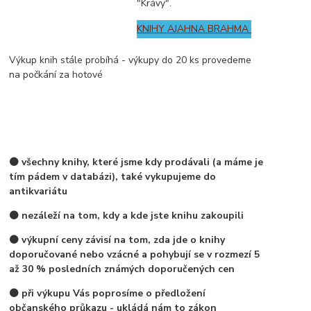
"Krávy".
KNIHY AJAHNA BRAHMA
Výkup knih stále probíhá - výkupy do 20 ks provedeme
na počkání za hotové
⚫ všechny knihy, které jsme kdy prodávali (a máme je
tím pádem v databázi), také vykupujeme do
antikvariátu
⚫ nezáleží na tom, kdy a kde jste knihu zakoupili
⚫ výkupní ceny závisí na tom, zda jde o knihy
doporučované nebo vzácné a pohybují se v rozmezí 5
až 30 % posledních známých doporučených cen
⚫ při výkupu Vás poprosíme o předložení
občanského průkazu - ukládá nám to zákon