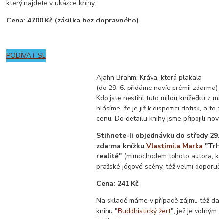
který najdete v ukázce knihy.
Cena: 4700 Kč (zásilka bez dopravného)
PODÍVAT SE
Ajahn Brahm: Kráva, která plakala
(do 29. 6. přidáme navíc prémii zdarma)
Kdo jste nestihl tuto milou knížečku z m
hlásíme, že je již k dispozici dotisk, a 
cenu. Do detailu knihy jsme připojili no
Stihnete-li objednávku do středy 29. 
zdarma knížku
Vlastimila Marka
"Trh
realitě"
(mimochodem tohoto autora, k
pražské jógové scény, též velmi doporuču
Cena: 241 Kč
Na skladě máme v případě zájmu též d
knihu "
Buddhistický žert
", jež je volný