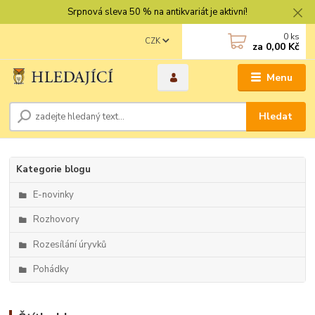
Srpnová sleva 50 % na antikvariát je aktivní!
0
ks
CZK
za
0,00 Kč
Menu
Hledat
Kategorie blogu
E-novinky
Rozhovory
Rozesílání úryvků
Pohádky