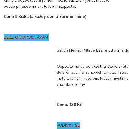
Knihy z odpočítávání již není možno zasílat, vybírat můžete
pouze při osobní návštěvě knihkupectví.
Cena 8 Kč/ks (a každý den o korunu méně)
BLÍŽE O ODPOČÍTÁVÁNÍ
Šimon Nemec: Mladé básně od staré d
Odpoutejme se od zkostnatělého světa 
do sfér básnÍ a zenových zvratů. Třeba 
málo známým autorem. Název myslím do
charakter knihy.
Cena: 138 Kč
PODÍVAT SE