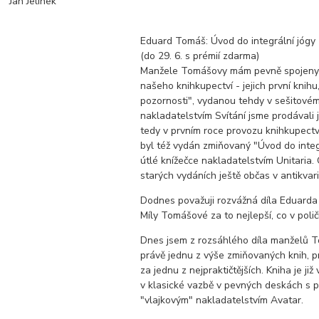
Jan Jelínek
Eduard Tomáš: Úvod do integrální jógy
(do 29. 6. s prémií zdarma)
Manžele Tomášovy mám pevně spojeny 
našeho knihkupectví - jejich první knihu
pozornosti", vydanou tehdy v sešitové
nakladatelstvím Svítání jsme prodávali j
tedy v prvním roce provozu knihkupectv
byl též vydán zmiňovaný "Úvod do integr
útlé knížečce nakladatelstvím Unitaria.
starých vydáních ještě občas v antikvari
Dodnes považuji rozvážná díla Eduarda
Míly Tomášové za to nejlepší, co v pol
Dnes jsem z rozsáhlého díla manželů 
právě jednu z výše zmiňovaných knih, pr
za jednu z nejpraktičtějších. Kniha je ji
v klasické vazbě v pevných deskách s 
"vlajkovým" nakladatelstvím Avatar.