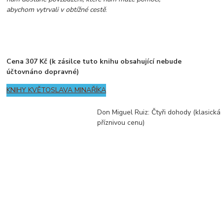
abychom vytrvali v obtížné cestě
.
Cena 307 Kč (k zásilce tuto knihu obsahující nebude
účtovnáno dopravné)
KNIHY KVĚTOSLAVA MINAŘÍKA
Don Miguel Ruiz: Čtyři dohody (klasická
příznivou cenu)