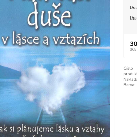
Dos
Dop
30
305
Číslo
produkt
Naklada
Barva: