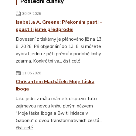
Poslední články
30.07.2026
Isabella A. Greene: Překonání pasti -
spustili jsme předprodej
Dovezení z tiskárny je plánováno již na 13.
8. 2026. Při objednání do 13. 8. si můžete
vybrat jednu z pěti prémií v podobě knihy
zdarma. Konkrétní va...
číst celé
11.06.2026
Chrisantem Macháček: Moje láska
Iboga
Jako jedni z mála máme k dispozici tuto
zajímavou novou knihu plným názvem
"Moje láska Iboga a Bwiti iniciace v
Gabonu" o dvou transformativních cestá...
číst celé