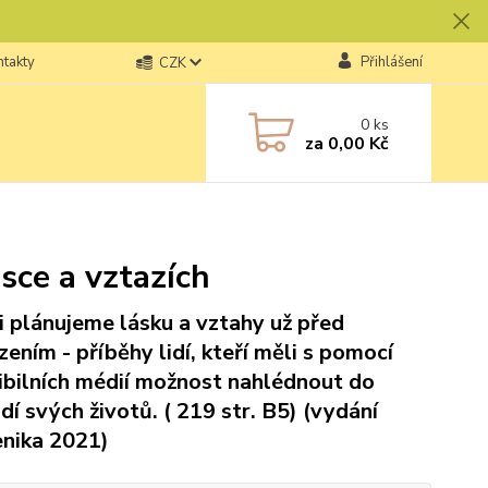
ntakty
Přihlášení
CZK
0
ks
za
0,00 Kč
sce a vztazích
si plánujeme lásku a vztahy už před
zením - příběhy lidí, kteří měli s pomocí
ibilních médií možnost nahlédnout do
dí svých životů. ( 219 str. B5) (vydání
nika 2021)