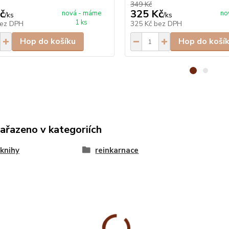
349 Kč
č
325 Kč
nová - máme
no
/
ks
/
ks
1 ks
ez DPH
325 Kč
bez DPH
Hop do košíku
Hop do koší
zařazeno v kategoriích
knihy
reinkarnace