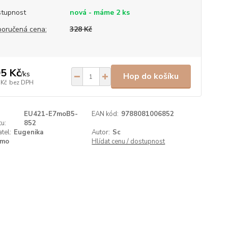
tupnost
nová - máme 2 ks
oručená cena:
328 Kč
5 Kč
/
ks
Hop do košíku
 Kč
bez DPH
EU421-E7moB5-
EAN kód:
9788081006852
u:
852
tel:
Eugenika
Autor:
Sc
mo
Hlídat cenu / dostupnost