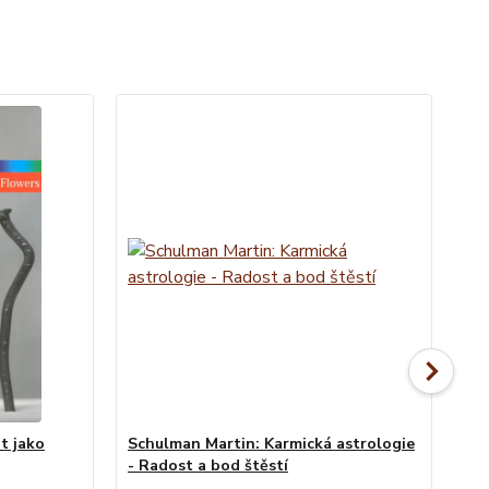
t jako
Schulman Martin: Karmická astrologie
Duš
- Radost a bod štěstí