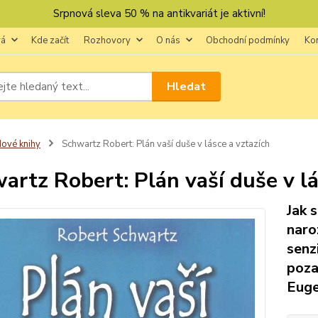
Srpnová sleva 50 % na antikvariát je aktivní!
vá
Kde začít
Rozhovory
O nás
Obchodní podmínky
Ko
Hledat
ové knihy
Schwartz Robert: Plán vaší duše v lásce a vztazích
artz Robert: Plán vaší duše v lá
Jak 
naro
senz
poza
Euge