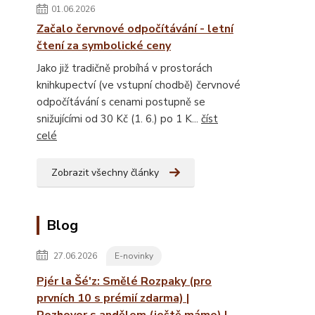
01.06.2026
Začalo červnové odpočítávání - letní
čtení za symbolické ceny
Jako již tradičně probíhá v prostorách
knihkupectví (ve vstupní chodbě) červnové
odpočítávání s cenami postupně se
snižujícími od 30 Kč (1. 6.) po 1 K...
číst
celé
Zobrazit všechny články
Blog
27.06.2026
E-novinky
Pjér la Šé'z: Smělé Rozpaky (pro
prvních 10 s prémií zdarma) |