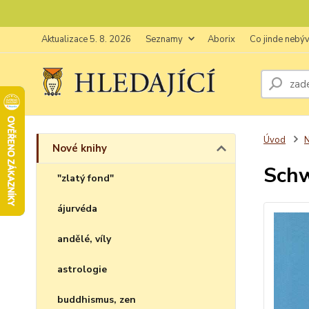
Aktualizace 5. 8. 2026
Seznamy
Aborix
Co jinde nebý
Úvod
N
Nové knihy
Schw
"zlatý fond"
ájurvéda
andělé, víly
astrologie
buddhismus, zen