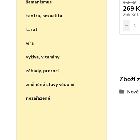
šamanismus
358 Kč
269 K
269 Kč
b
tantra, sexualita
tarot
víra
výživa, vitaminy
záhady, prorocí
Zboží 
změněné stavy vědomí
Nové 
nezařazené