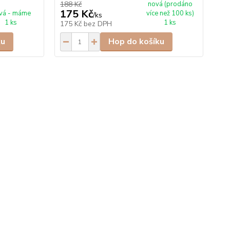
188 Kč
nová (prodáno
478
175 Kč
4
vá - máme
více než 100 ks)
/
ks
1 ks
1 ks
175 Kč
bez DPH
44
ku
Hop do košíku