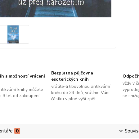
Bezplatná půjčovna
ih s možností vrácení
Odpočí
esoterických knih
vždy v č
vrátíte-li libovolnou antikvární
ntikvární knihy můžete
výprodej
knihu do 33 dnů, vrátíme Vám
do 3 let od zakoupení
se snižu
částku v plné výši zpět
ntáře
0
Souvise