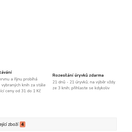
távání
Rozesílání úryvků zdarma
ervnu a říjnu probíhá
21 dnů - 21 úryvků; na výběr vždy
 vybraných knih za stále
ze 3 knih; přihlaste se kdykoliv
jící ceny od 31 do 1 Kč
jící zboží
4