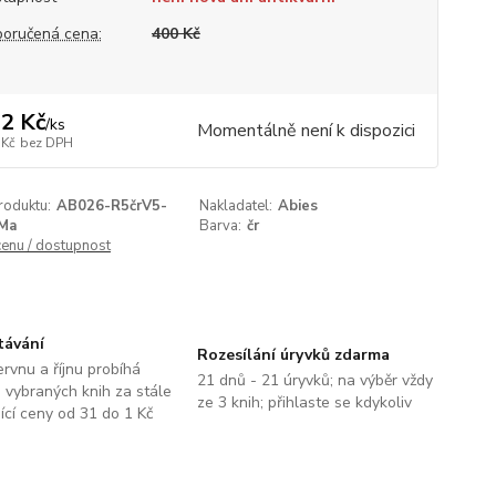
oručená cena:
400 Kč
2 Kč
/
ks
Momentálně není k dispozici
 Kč
bez DPH
roduktu:
AB026-R5črV5-
Nakladatel:
Abies
Ma
Barva:
čr
cenu / dostupnost
távání
Rozesílání úryvků zdarma
ervnu a říjnu probíhá
21 dnů - 21 úryvků; na výběr vždy
 vybraných knih za stále
ze 3 knih; přihlaste se kdykoliv
jící ceny od 31 do 1 Kč