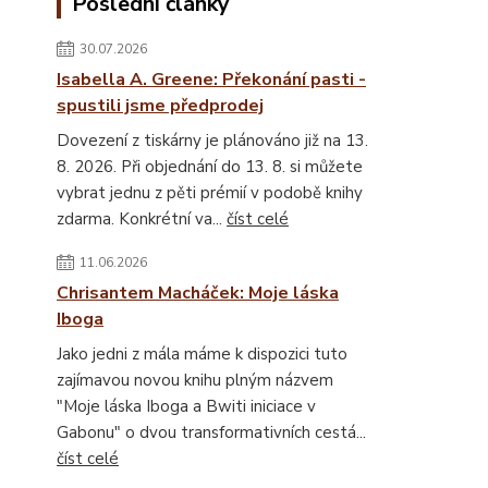
Poslední články
30.07.2026
Isabella A. Greene: Překonání pasti -
spustili jsme předprodej
Dovezení z tiskárny je plánováno již na 13.
8. 2026. Při objednání do 13. 8. si můžete
vybrat jednu z pěti prémií v podobě knihy
zdarma. Konkrétní va...
číst celé
11.06.2026
Chrisantem Macháček: Moje láska
Iboga
Jako jedni z mála máme k dispozici tuto
zajímavou novou knihu plným názvem
"Moje láska Iboga a Bwiti iniciace v
Gabonu" o dvou transformativních cestá...
číst celé