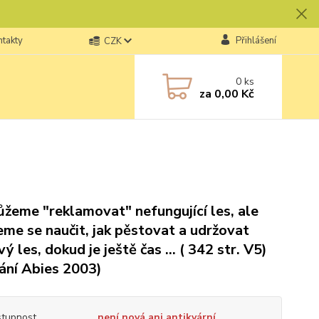
ntakty
Přihlášení
CZK
0
ks
za
0,00 Kč
žeme "reklamovat" nefungující les, ale
me se naučit, jak pěstovat a udržovat
ý les, dokud je ještě čas ... ( 342 str. V5)
ání Abies 2003)
tupnost
není nová ani antikvární