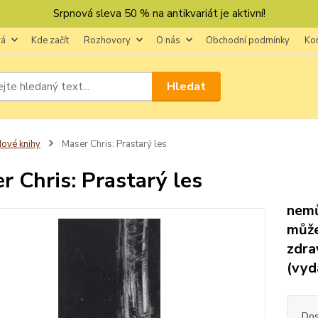
Srpnová sleva 50 % na antikvariát je aktivní!
vá
Kde začít
Rozhovory
O nás
Obchodní podmínky
Ko
Hledat
ové knihy
Maser Chris: Prastarý les
r Chris: Prastarý les
nemů
může
zdrav
(vyd
Dos