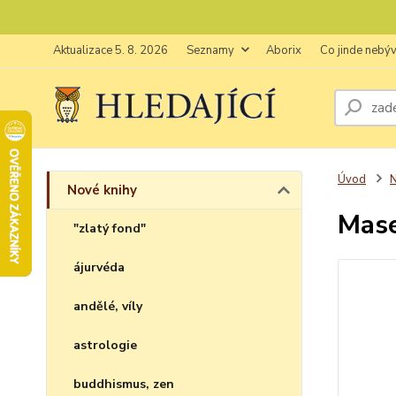
Aktualizace 5. 8. 2026
Seznamy
Aborix
Co jinde nebý
Úvod
N
Nové knihy
Mase
"zlatý fond"
ájurvéda
andělé, víly
astrologie
buddhismus, zen