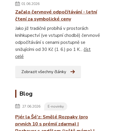
01.06.2026
Začalo červnové odpočítávání - letní
čtení za symbolické ceny
Jako již tradičně probíhá v prostorách
knihkupectví (ve vstupní chodbě) červnové
odpočítávání s cenami postupně se
snižujícími od 30 Kč (1. 6.) po 1 K...
číst
celé
Zobrazit všechny články
Blog
27.06.2026
E-novinky
Pjér la Šé'z: Smělé Rozpaky (pro
prvních 10 s prémií zdarma) |