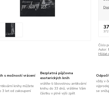
Dop
37
372
Číslo p
Autor:
Hlídat 
Bezplatná půjčovna
ih s možností vrácení
Odpočí
esoterických knih
vždy v č
vrátíte-li libovolnou antikvární
ntikvární knihy můžete
výprodej
knihu do 33 dnů, vrátíme Vám
do 3 let od zakoupení
se snižu
částku v plné výši zpět