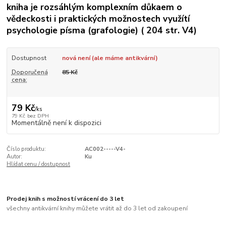
kniha je rozsáhlým komplexním důkaem o
vědeckosti i praktických možnostech využítí
psychologie písma (grafologie) ( 204 str. V4)
Dostupnost
nová není (ale máme antikvární)
Doporučená
85 Kč
cena:
79 Kč
/
ks
79 Kč
bez DPH
Momentálně není k dispozici
Číslo produktu:
AC002-----V4-
Autor:
Ku
Hlídat cenu / dostupnost
Prodej knih s možností vrácení do 3 let
všechny antikvární knihy můžete vrátit až do 3 let od zakoupení