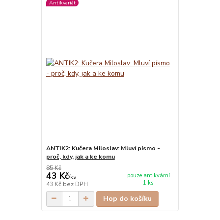
Antikvariát
ANTIK2: Kučera Miloslav: Mluví písmo -
proč, kdy, jak a ke komu
85 Kč
43 Kč
pouze antikvární
/
ks
1 ks
43 Kč
bez DPH
Hop do košíku