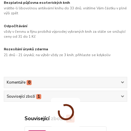
Bezplatná půjčovna esoterických knih
vrátíte-li libovolnou antikvární knihu do 33 dnů, vrátíme Vám částku v plné
výši zpět
Odpočítávání
vždy v červnu a říjnu probíhá výprodej vybraných knih za stále se snižující
ceny od 31 do 1 Kč
Rozesílání úryvků zdarma
21 dnů - 21 úryvků; na výběr vždy ze 3 knih; přihlaste se kdykoliv
Komentáře
0
Související zboží
1
Související zboží
1