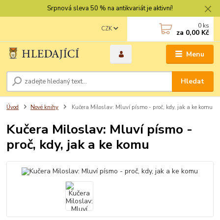
Srpnová sleva 50 % na antikvariát je aktivní!
0
ks
CZK
za
0,00 Kč
Menu
Hledat
Úvod
Nové knihy
Kučera Miloslav: Mluví písmo - proč, kdy, jak a ke komu
Kučera Miloslav: Mluví písmo -
proč, kdy, jak a ke komu