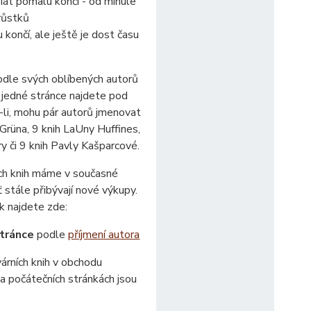
iát pomalu končí - od minule
růstků
končí, ale ještě je dost času
odle svých oblíbených autorů
 jedné stránce najdete pod
-li, mohu pár autorů jmenovat
 Grüna, 9 knih LaUny Huffines,
 či 9 knih Pavly Kašparcové.
ích knih máme v současné
stále přibývají nové výkupy.
 najdete zde:
tránce
podle
příjmení autora
árních knih v obchodu
a počátečních stránkách jsou