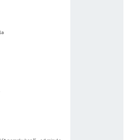
la
,
y