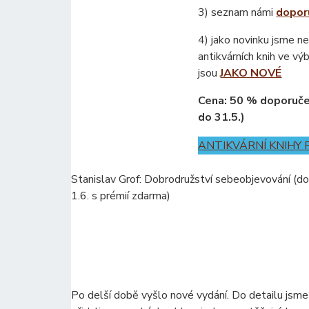
3) seznam námi
dopor
4) jako novinku jsme n
antikvárních knih ve v
jsou
JAKO NOVÉ
Cena: 50 % doporučen
do 31.5.)
ANTIKVÁRNÍ KNIHY 
Stanislav Grof: Dobrodružství sebeobjevování (d
1.6. s prémií zdarma)
Po delší době vyšlo nové vydání. Do detailu jsme