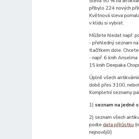
Sleva 50 % na antikvar
přibylo 224 nových pří
Květnová sleva pomalu 
v klidu si vybrat.
Můžete hledat např. p
- přehledný seznam na
tlačítkem dole. Chcete
- např. 6 knih Anselma
15 knih Deepaka Chopry
Úplně všech antikvárn
době přes 3100, neboť 
Kompletní seznamy pak
1)
seznam na jedné s
2) seznam všech antikv
podle
data přírůstku
(n
nejnovější)