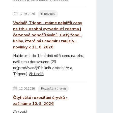
17.06.2026
E-novinky
Vodnář, Trigon - máme nejnižší ceny
na trhu, osobní vyzvednutí zdarma |
červnové odpočítávání | zlatý fond -
knihy, které nás nadmíru zaujaly -
novinky k 11. 6. 2026
Najdete-li do 14-ti dnů nižší cenu na trhu,
naši cenu dorovnáme (23
nejprodávanějších knih z Vodnáře a
Trigonu).
číst celé
12.06.2026
Rozesílání úryvků
Čtyřicáté rozesílání úryvků -
začínáme 10. 9. 2026
číst celé