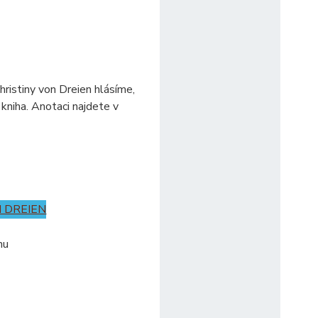
hristiny von Dreien hlásíme,
í kniha. Anotaci najdete v
N DREIEN
nu