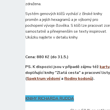
zdražena.
Systém genových klíčů vychází z čínské knihy
proměn a jejích hexagramů a je výborný pro
pochopení vývoje člověka. S klíči lze pracovat zce
samostatně a přinejmenším se texty inspirovat.
Ukázku najdete v detailu knihy.
Cena: 880 Kč (do 31.5.)
PS. K dispozici jsou v případě zájmu též
karty
doplňující knihy "Zlatá cesta" a pracovní list
(
Spektrum vědomí
a
Rodiny kodonů
).
KNIHY RICHARDA RUDDA