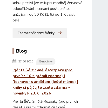
knihkupectví (ve vstupní chodbě) červnové
odpočítávání s cenami postupně se
snižujícími od 30 Kč (1. 6.) po 1 K...
číst
celé
Zobrazit všechny články
Blog
27.06.2026
E-novinky
Pjér la Šé'z: Smělé Rozpaky (pro
prvních 10 s prémií zdarma) |
Rozhovor s andělem (ještě máme) |
knihy si půjčujte zcela zdarma -
novinky k 23. 6. 2026
Pjér la Šé'z: Smělé Rozpaky (pro prvních
deset s prémií zdarma)
číst celé