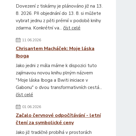
Dovezení z tiskárny je plánováno již na 13.
8. 2026. Při objednání do 13. 8. si můžete
vybrat jednu z pěti prémií v podobě knihy
zdarma. Konkrétní va...
číst celé
11.06.2026
Chrisantem Macháček: Moje láska
Iboga
Jako jedni z mála máme k dispozici tuto
zajímavou novou knihu plným názvem
"Moje láska Iboga a Bwiti iniciace v
Gabonu" o dvou transformativních cestá...
číst celé
01.06.2026
Začalo červnové odpočítávání - letní
čtení za symbolické ceny
Jako již tradičně probíhá v prostorách