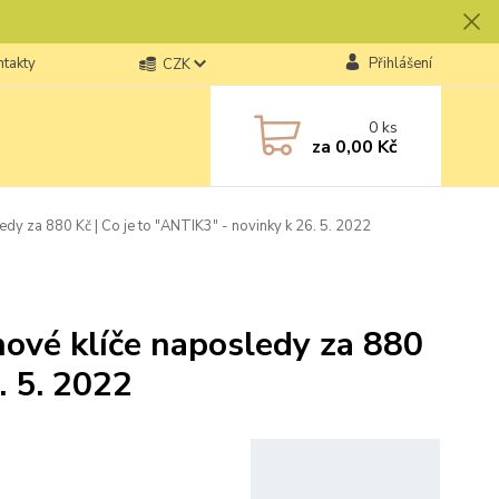
ntakty
Přihlášení
CZK
0
ks
za
0,00 Kč
edy za 880 Kč | Co je to "ANTIK3" - novinky k 26. 5. 2022
nové klíče naposledy za 880
. 5. 2022