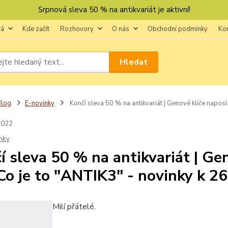
Srpnová sleva 50 % na antikvariát je aktivní!
vá
Kde začít
Rozhovory
O nás
Obchodní podmínky
Ko
Hledat
Blog
E-novinky
Končí sleva 50 % na antikvariát | Genové klíče naposl
2022
nky
í sleva 50 % na antikvariát | Ge
 Co je to "ANTIK3" - novinky k 26
Milí přátelé.