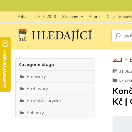
Aktualizace 5. 8. 2026
Seznamy
Aborix
Co jinde nebý
Úvod
Kategorie blogu
31
.
05
.
E-novinky
E-novi
Konč
Rozhovory
Kč |
Rozesílání úryvků
Pohádky