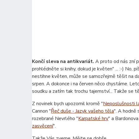
Končí sleva na antikvariát.
A proto od nás zní p
prohlédněte si knihy, dokud je květen" ... :-) No, p
nestihne květen, může se samozřejmě těšit na d
srpen. A dokonce i na červen něco chystáme. Letos
soudku a zatím tak trochu tajemství... Takže se t
Z novinek bych upozornil kromě "
Neposlušnosti l
Cannon "
Řeč duše - Jazyk vašeho těla
". A hodně 
rozebrané Nevrlého "
Karpatské hry
" a Bardonova
zasvěcení
".
Takže Vás zveme. Mějte se dobře