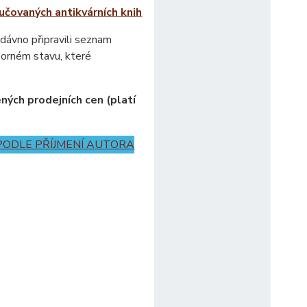
učovaných antikvárních knih
edávno připravili seznam
ýborném stavu, které
ých prodejních cen (platí
PODLE PŘÍJMENÍ AUTORA
o