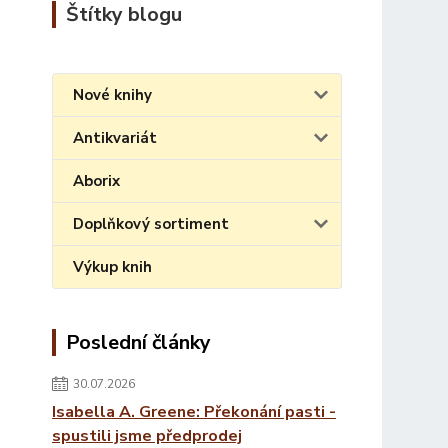
Štítky blogu
Nové knihy
Antikvariát
Aborix
Doplňkový sortiment
Výkup knih
Poslední články
30.07.2026
Isabella A. Greene: Překonání pasti -
spustili jsme předprodej