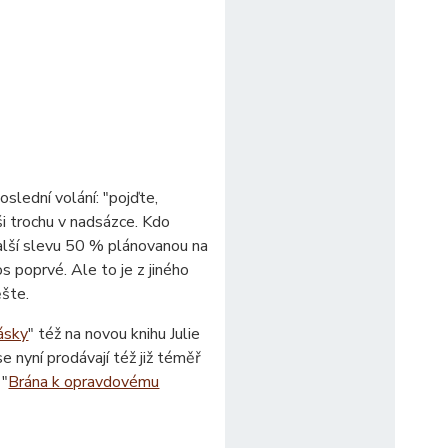
oslední volání: "pojďte,
íši trochu v nadsázce. Kdo
alší slevu 50 % plánovanou na
 poprvé. Ale to je z jiného
ěšte.
ásky
" též na novou knihu Julie
se nyní prodávají též již téměř
 "
Brána k opravdovému