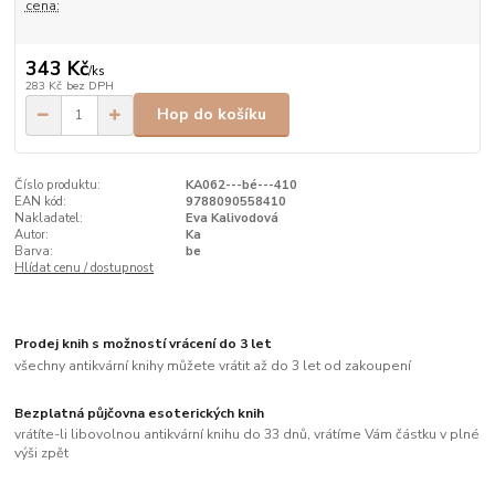
cena:
343 Kč
/
ks
283 Kč
bez DPH
Hop do košíku
Číslo produktu:
KA062---bé---410
EAN kód:
9788090558410
Nakladatel:
Eva Kalivodová
Autor:
Ka
Barva:
be
Hlídat cenu / dostupnost
Prodej knih s možností vrácení do 3 let
všechny antikvární knihy můžete vrátit až do 3 let od zakoupení
Bezplatná půjčovna esoterických knih
vrátíte-li libovolnou antikvární knihu do 33 dnů, vrátíme Vám částku v plné
výši zpět