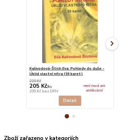
Kalivodová-Štich Eva: Pohledy do duše -
Jordánová Z
Úklid vlastní nitra (39 karet)
220 Kč
150 Kč
205 Kč
140 Kč
není nová ani
/
ks
/
ks
antikvární
205 Kč
bez DPH
140 Kč
bez 
Detail
Zboží zařazeno v kategoriích