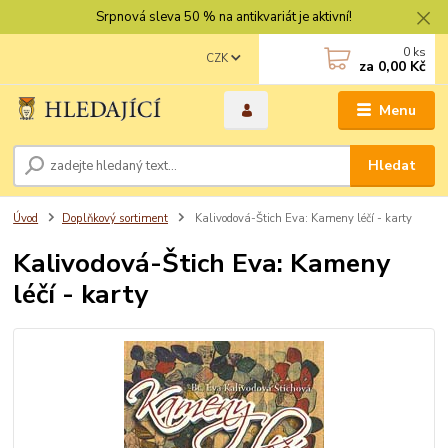
Srpnová sleva 50 % na antikvariát je aktivní!
0
ks
CZK
za
0,00 Kč
Menu
Hledat
Úvod
Doplňkový sortiment
Kalivodová-Štich Eva: Kameny léčí - karty
Kalivodová-Štich Eva: Kameny
léčí - karty