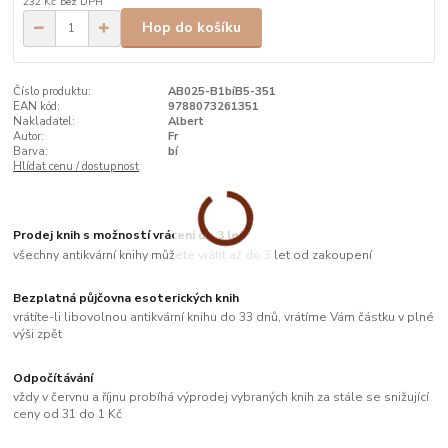
232 Kč
bez DPH
Hop do košíku
Číslo produktu:
AB025-B1bíB5-351
EAN kód:
9788073261351
Nakladatel:
Albert
Autor:
Fr
Barva:
bí
Hlídat cenu / dostupnost
Prodej knih s možností vrácení do 3 let
všechny antikvární knihy můžete vrátit až do 3 let od zakoupení
Bezplatná půjčovna esoterických knih
vrátíte-li libovolnou antikvární knihu do 33 dnů, vrátíme Vám částku v plné
výši zpět
Odpočítávání
vždy v červnu a říjnu probíhá výprodej vybraných knih za stále se snižující
ceny od 31 do 1 Kč