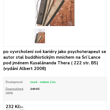
po vyvrcholení své kariéry jako psychoterapeut se
autor stal buddhistickým mnichem na Srí Lance
pod jménem Kusalánanda Thera ( 222 str. B5)
(vydání Albert 2008)
Dostupnost
nová - máme 2 ks
Doporučená
249 Kč
cena:
232 Kč
/
ks