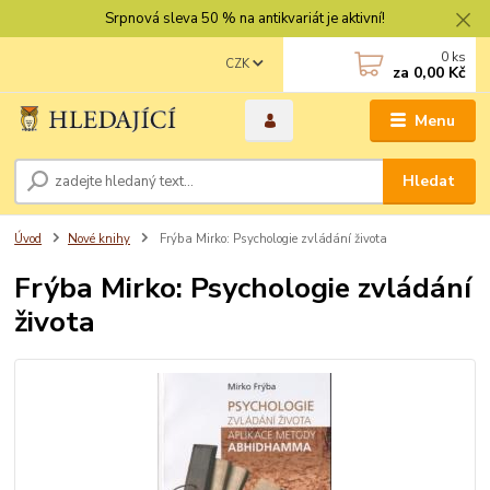
Srpnová sleva 50 % na antikvariát je aktivní!
0
ks
CZK
za
0,00 Kč
Menu
Hledat
Úvod
Nové knihy
Frýba Mirko: Psychologie zvládání života
Frýba Mirko: Psychologie zvládání
života