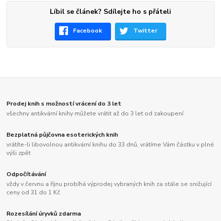
Líbil se článek? Sdílejte ho s přáteli
Facebook
Twitter
Prodej knih s možností vrácení do 3 let
všechny antikvární knihy můžete vrátit až do 3 let od zakoupení
Bezplatná půjčovna esoterických knih
vrátíte-li libovolnou antikvární knihu do 33 dnů, vrátíme Vám částku v plné
výši zpět
Odpočítávání
vždy v červnu a říjnu probíhá výprodej vybraných knih za stále se snižující
ceny od 31 do 1 Kč
Rozesílání úryvků zdarma