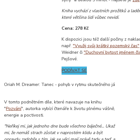
Kniha vychází z vlastních prožitků a ladě
které většina lidí vůbec nevidí.
Cena: 278 Kč
K dispozici jsou též další počiny z nakl
např.
"Využij svůj krátký pozemský čas"
Weidner či
"Duchovní bytost jménem čl
Pejšové.
PODÍVAT SE
Oriah M. Dreamer: Tanec - pohyb v rytmu skutečného já
V tomto podnětném díle, které navazuje na knihu
"
Pozvání
", autorka vybízí čtenáře k životu plnému vášně,
energie a poctivosti.
"Neříkej mi, jak jednoho dne bude všechno báječné... Ukaž
mi, že nemáš strach zůstat v naprostém klidu a být
opravdu zadobře s tím, jak se věci mají právě tady a teď, a