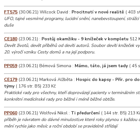
FT575
(30.06.21) Wilcock David :
Procitnutí v nové realitě
( 403 st
UFO, tajné vesmírné programy, lucidní snění, nanebevstoupení, strážc
duše
CE180
(23.06.21) :
Postůj okamžiku - 9 knížeček v kompletu
512 
Devět životů, devět příběhů od devíti autorů. Soubor devíti knížeček vy
20. výročí vzniku Cesty domů a na její podporu.
PP059
(23.06.21) Bémová Simona :
Mámo, táto, já jsem tady
( 45 s
CE179
(23.06.21) Marková Alžběta :
Hospic do kapsy - Přír. pro do
týmy
( 176 str. B5) 233 Kč
Praktické rady pro všechny, kteří doprovázejí pacienty v terminálním s
konkrétní medicínské rady pro běžné i méně běžné obtíže.
PP060
(23.06.21) Wolfová Nikol :
Ti předurčení
( 144 str. B5) 213 K
příběh je návratem do dávné minulosti,ve které roky plynou s každou dal
mění rychle jako měsíc a roční období se pravidelně střídají