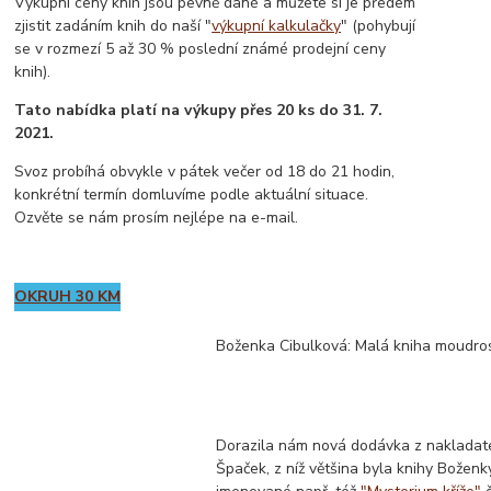
Výkupní ceny knih jsou pevně dané a můžete si je předem
zjistit zadáním knih do naší "
výkupní kalkulačky
" (pohybují
se v rozmezí 5 až 30 % poslední známé prodejní ceny
knih).
Tato nabídka platí na výkupy přes 20 ks do 31. 7.
2021.
Svoz probíhá obvykle v pátek večer od 18 do 21 hodin,
konkrétní termín domluvíme podle aktuální situace.
Ozvěte se nám prosím nejlépe na e-mail.
OKRUH 30 KM
Boženka Cibulková: Malá kniha moudros
Dorazila nám nová dodávka z nakladate
Špaček, z níž většina byla knihy Božen