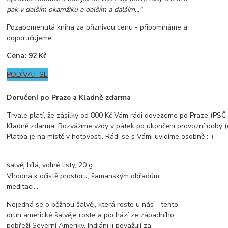
pak v dalším okamžiku a dalším a dalším..."
Pozapomenutá kniha za příznivou cenu - připomínáme a
doporučujeme.
Cena: 92 Kč
PODÍVAT SE
Doručení po Praze a Kladně zdarma
Trvale platí, že zásilky od 800 Kč Vám rádi dovezeme po Praze (PSČ z
Kladně zdarma. Rozvážíme vždy v pátek po ukončení provozní doby (
Platba je na místě v hotovosti. Rádi se s Vámi uvidíme osobně :-)
šalvěj bílá, volné listy, 20 g
Vhodná k očistě prostoru, šamanským obřadům,
meditaci...
Nejedná se o běžnou šalvěj, která roste u nás - tento
druh americké šalvěje roste a pochází ze západního
pobřeží Severní Ameriky. Indiáni ji považují za