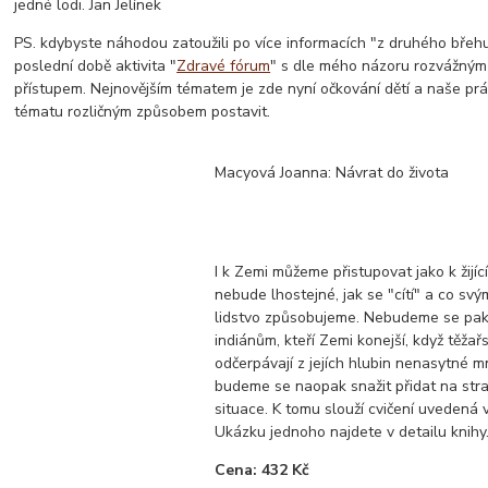
jedné lodi. Jan Jelínek
PS. kdybyste náhodou zatoužili po více informacích "z druhého břeh
poslední době aktivita "
Zdravé fórum
" s dle mého názoru rozvážným 
přístupem. Nejnovějším tématem je zde nyní očkování dětí a naše pr
tématu rozličným způsobem postavit.
Macyová Joanna: Návrat do života
I k Zemi můžeme přistupovat jako k žijíc
nebude lhostejné, jak se "cítí" a co sv
lidstvo způsobujeme. Nebudeme se pak
indiánům, kteří Zemi konejší, když těžař
odčerpávají z jejích hlubin nenasytné m
budeme se naopak snažit přidat na stra
situace. K tomu slouží cvičení uvedená v
Ukázku jednoho najdete v detailu knihy
Cena: 432 Kč