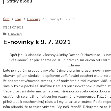
Štítky blogu
Úvod
Blog
E-novinky
E-novinky k 9. 7. 2021
11
.
07
.
2021
E-novinky
E-novinky k 9. 7. 2021
Opět jsou k dispozici všechny 4 knihy Davida R. Hawkinse - k no
"Vševidoucí Já" přikládáme do 16. 7. prémii "Dar ducha VII.+VIII."
zdarma
Léto je v plném proudu a my přicházíme s prvními prázdninovými novi
obavami přitom sledujeme opětovné zpřísňování opatření okolo koro
že pozornost věnovaná tématu je až nadměrná a rádi bychom viděli s
sami v knihkupectví se snažíme k situaci přistupovat pokud možno sto
třeba provozní doby, měli jsme ji nezměněnou po zcela celou dobu a i
opatřeních se snažíme řídit cestou rozumného kompromisu. Každá nov
příležitostí k (duchovnímu) růstu a i my to takto vnímáme. Podle ne
nám připadá, že to takto vnímáte i Vy, naši čtenáři. Děkujeme za to,