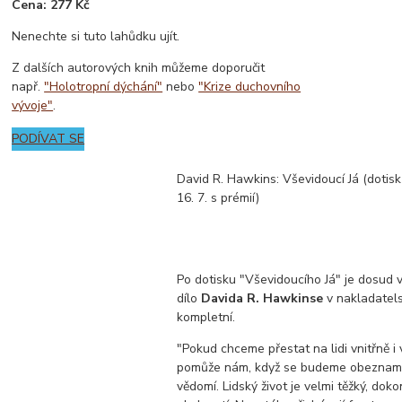
Cena: 277 Kč
Nenechte si tuto lahůdku ujít.
Z dalších autorových knih můžeme doporučit
např.
"Holotropní dýchání"
nebo
"Krize duchovního
vývoje"
.
PODÍVAT SE
David R. Hawkins: Vševidoucí Já (dotisk 
16. 7. s prémií)
Po dotisku "Vševidoucího Já" je dosud
dílo
Davida R. Hawkinse
v nakladatel
kompletní.
"Pokud chceme přestat na lidi vnitřně i
pomůže nám, když se budeme obeznam
vědomí. Lidský život je velmi těžký, doko