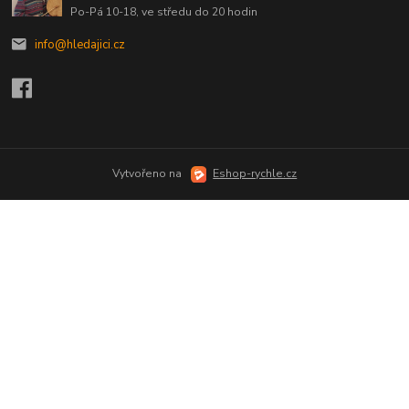
Po-Pá 10-18, ve středu do 20 hodin
info@hledajici.cz
Vytvořeno na
Eshop-rychle.cz