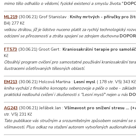
mimo tělo odhalilo o vědomí, fyzické existenci a smyslu života."
DOPO
ML219
(30.06.21) Grof Stanislav :
Knihy mrtvých - příručky pro žití
B4) 277 Kč
velkou ztrátou, jíž je lidstvo nuceno platit za rychlý technologický rozv
odcizení se přirozenosti a ztráta spojení se zdrojem duchovna
DOPOR
FT573
(30.06.21) Groot Gert :
Kraniosakrální terapie pro samoléč
Kč
Obsáhlý program cvičení pro samostatné používání kraniosakrální ter
ilustracemi ošetřovaných tělesných oblastí.
EM213
(30.06.21) Holcová Martina :
Lesní mysl
( 178 str. V5) 343 Kč
kniha vychází z finského konceptu seberozvoje a péče o sebe - základn
praktická nedlouhá cvičení i zkušenosti s "Lesní myslí" nejen u nás
DO
AG243
(30.06.21) Jeřábek Jan :
Všímavost pro snížení stresu ... (
str. V5) 231 Kč
Tato publikace vás stručným a srozumitelným způsobem seznámí se
všímavosti. Plus odkaz na stažení autorem vytvořených audionahrávek