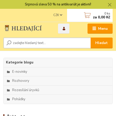
Srpnová sleva 50 % na antikvariát je aktivní!
0
ks
CZK
za
0,00 Kč
Menu
Hledat
Kategorie blogu
E-novinky
Rozhovory
Rozesílání úryvků
Pohádky