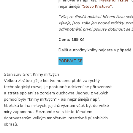
jmenované např. též
"Mysterium kříže"
č
nejznámější
"Slovo Kristovo"
.
"Vše, co člověk dokázal během času sv
vývoje, jsou stále jen pouhé začátky, prv
odhmotnění, první pokusy dotknout se B
Cena: 189 Kč
Další autorčiny knihy najdete v případ
PODÍVAT SE
Stanislav Grof: Knihy mrtvých
Velkou ztrátou, jíž je lidstvo nuceno platit za rychlý
technologický rozvoj, je postupné odcizení se přirozenosti
a ztráta spojení se zdrojem duchovna. Jednou z velkých
pomocí byly "knihy mrtvých" - asi nejznámější např.
tibetská kniha mrtvých, jejichž význam však byl do velké
míry zapomenut. Seznamte se s tímto tématem
doprovozeným velkým množstvím intenzivně působících
obrazů.