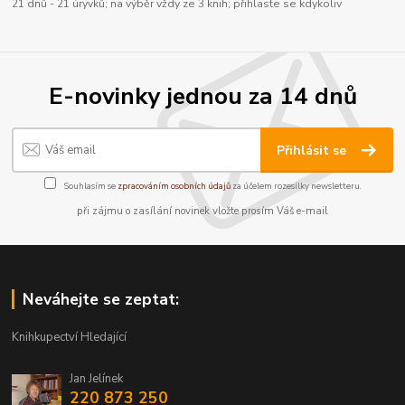
21 dnů - 21 úryvků; na výběr vždy ze 3 knih; přihlaste se kdykoliv
E-novinky jednou za 14 dnů
Přihlásit se
Souhlasím se
zpracováním osobních údajů
za účelem rozesílky newsletteru.
při zájmu o zasílání novinek vložte prosím Váš e-mail
Neváhejte se zeptat:
Knihkupectví Hledající
Jan Jelínek
220 873 250