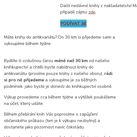
Další nedávné knihy z nakladatelství M
případě zájmu
zde
.
PODÍVAT SE
Máte knihy do antikvariátu? Do 30 km si přijedeme sami a
vykoupíme během týdne
Bydlíte-li vzdušnou čarou
méně než 30 km
od našeho
knihkupectví a chtěli byste nabídnout knihy do
antikvariátu (prosíme pouze knihy z našeho oboru),
rádi
si pro ně přijedeme
a vykoupíme je za běžných
podmínek, jako byste je donesli do knihkupectví osobně.
Výkup provedeme cca během týdne a výtěžek poukážeme
na účet, který udáte.
Během přebírání knih Vás poprosíme o zapůjčení
občanského průkazu (ten je k výkupu nezbytný) a
dostanete jako pozornost navíc čokoládu.