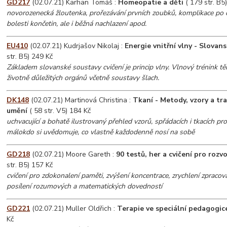
GD217
(02.07.21) Karhan Tomáš :
Homeopatie a děti
( 179 str. B5
novorozenecká žloutenka, prořezávání prvních zoubků, komplikace po 
bolesti končetin, ale i běžná nachlazení apod.
EU410
(02.07.21) Kudrjašov Nikolaj :
Energie vnitřní vlny - Slovan
str. B5) 249 Kč
Základem slovanské soustavy cvičení je princip vlny. Vlnový trénink tě
životně důležitých orgánů včetně soustavy šlach.
DK148
(02.07.21) Martinová Christina :
Tkaní - Metody, vzory a tr
umění
( 58 str. V5) 184 Kč
uchvacující a bohatě ilustrovaný přehled vzorů, spřádacích i tkacích pro
málokdo si uvědomuje, co vlastně každodenně nosí na sobě
GD218
(02.07.21) Moore Gareth :
90 testů, her a cvičení pro rozvoj
str. B5) 157 Kč
cvičení pro zdokonalení paměti, zvýšení koncentrace, zrychlení zpraco
posílení rozumových a matematických dovedností
GD221
(02.07.21) Muller Oldřich :
Terapie ve speciální pedagogic
Kč