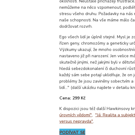
okolností. Neustále přicházejí frustrace,
nemůžeme na něco vzpomenout, podlé
stresu všeho druhu. Požadavky na nás
naše schopnosti. Na vše máme málo ča
dodržovat rozvrh.
Ego všech lidí je úplně stejné. Mysl je
řízen geny, chromozómy a geneticky ur
Výzkumy ukazují, že mnoho osobnostníc
nastaveno již při narození. Jen velice má
skutečně jinými, než jakými byli v dětst
hledá sebezdokonalení či duchovní růst
každý sám sebe potají uklidňuje, že on 
problémy že jsou zaviněny sobectvím a 
lidí..." (další ukázku najdete v detailu kn
Cena: 299 Kč
K dispozici jsou též další Hawkinsovy k
úrovních vědomí"
,
"Já: Realita a subjekt
versus nepravda"
.
PODÍVAT SE