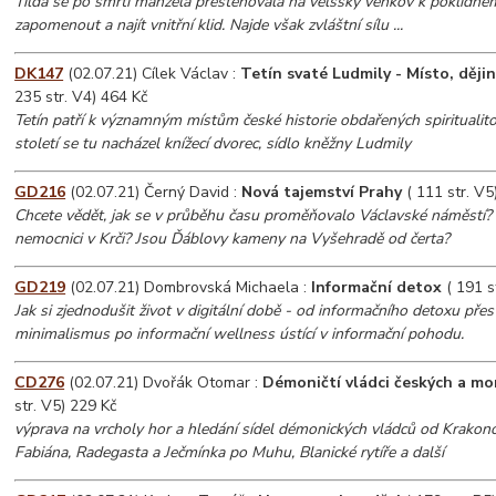
Tilda se po smrti manžela přestěhovala na velšský venkov k poklidném
zapomenout a najít vnitřní klid. Najde však zvláštní sílu ...
DK147
(02.07.21) Cílek Václav :
Tetín svaté Ludmily - Místo, dějin
235 str. V4) 464 Kč
Tetín patří k významným místům české historie obdařených spiritualit
století se tu nacházel knížecí dvorec, sídlo kněžny Ludmily
GD216
(02.07.21) Černý David :
Nová tajemství Prahy
( 111 str. V5
Chcete vědět, jak se v průběhu času proměňovalo Václavské náměstí? 
nemocnici v Krči? Jsou Ďáblovy kameny na Vyšehradě od čerta?
GD219
(02.07.21) Dombrovská Michaela :
Informační detox
( 191 s
Jak si zjednodušit život v digitální době - od informačního detoxu přes
minimalismus po informační wellness ústící v informační pohodu.
CD276
(02.07.21) Dvořák Otomar :
Démoničtí vládci českých a mo
str. V5) 229 Kč
výprava na vrcholy hor a hledání sídel démonických vládců od Krakon
Fabiána, Radegasta a Ječmínka po Muhu, Blanické rytíře a další