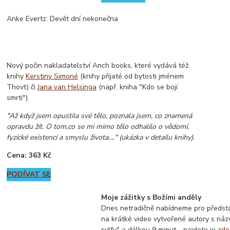
Anke Evertz: Devět dní nekonečna
Nový počin nakladatelství Anch books, které vydává též
knihy
Kerstiny Simoné
(knihy přijaté od bytosti jménem
Thovt) či
Jana van Helsinga
(např. kniha "Kdo se bojí
smrti").
"Až když jsem opustila své tělo, poznala jsem, co znamená
opravdu žít. O tom,co se mi mimo tělo odhalilo o vědomí,
fyzické existenci a smyslu života...." (ukázka v detailu knihy).
Cena: 363 Kč
PODÍVAT SE
Moje zážitky s Božími anděly
Dnes netradičně nabídneme pro předst
na krátké video vytvořené autory s náz
sylfy" a délkou 9 minut - najdete je
zde