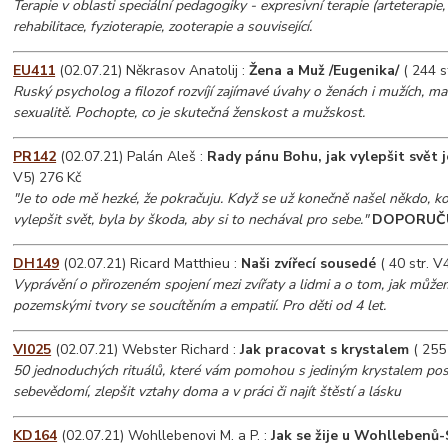
Terapie v oblasti speciální pedagogiky - expresivní terapie (arteterapie, 
rehabilitace, fyzioterapie, zooterapie a související.
EU411
(02.07.21) Někrasov Anatolij :
Žena a Muž /Eugenika/
( 244 s
Ruský psycholog a filozof rozvíjí zajímavé úvahy o ženách i mužích, man
sexualitě. Pochopte, co je skutečná ženskost a mužskost.
PR142
(02.07.21) Palán Aleš :
Rady pánu Bohu, jak vylepšit svět j
V5) 276 Kč
"Je to ode mě hezké, že pokračuju. Když se už konečně našel někdo, ko
vylepšit svět, byla by škoda, aby si to nechával pro sebe."
DOPORUČ
DH149
(02.07.21) Ricard Matthieu :
Naši zvířecí sousedé
( 40 str. V
Vyprávění o přirozeném spojení mezi zvířaty a lidmi a o tom, jak můž
pozemskými tvory se soucítěním a empatií. Pro děti od 4 let.
VI025
(02.07.21) Webster Richard :
Jak pracovat s krystalem
( 255 
50 jednoduchých rituálů, které vám pomohou s jediným krystalem posí
sebevědomí, zlepšit vztahy doma a v práci či najít štěstí a lásku
KD164
(02.07.21) Wohllebenovi M. a P. :
Jak se žije u Wohllebenů