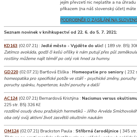
jejím převzetí nic neplatíte a na úhrad
příkazem (na náš slovenský účet) máte
PODROBNĚJI O ZASÍLÁNÍ NA SLOVEN
Seznam novinek v knihkupectví od 22. 6. do 5. 7. 2021:
KD163
(02.07.21) :
Jedlé město - Vyjděte do ulic!
( 189 str. B5) 30
Zatímco avokáda, godži či kešú oříšky k nám putují přes půl zeměkoul
rostliny můžeme najít téměř po celý rok hned za humny.
GD220
(02.07.21) Bartlová Eliška :
Homeopatie pro seniory
( 232 s
homeopatika pro specifické potíže ve stáří - psychické změny, poruchy p
poruchy spánku, hypertenze, kožní poruchy a další
AC124
(02.07.21) Bernardová Kristýna :
Nacismus versus okultism
225 str. B5) 326 Kč
rozdílné osudy dvou pražských hermetiků - Jiřího Arvéda Smíchovského
oba celý svůj aktivní život zasvětili okultním naukám
OM124
(02.07.21) Brackston Paula :
Stříbrná čarodějnice
( 345 str