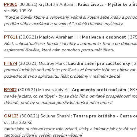
PP061
(30.06.21) Kryštof Jiří Antonín :
Krása života - Myšlenky o Ště
str. B6) 199 Kč
"Když je člověk klidný a vyrovnaný, všímá si kolem sebe krásu a pohodlí
předtím vůbec nevšímal a nevnímal." a další chladivé myšlenky.
PT611
(30.06.21) Maslow Abraham H. :
Motivace a osobnost
( 375
Růst, sebeaktualizace, hledání identity a autonomie, touha po dokonal
aspiracemi člověka, které nám pomohou porozumět životu.
FT574
(30.06.21) McElroy Mark :
Lucidní snění pro začátečníky
( 2
pomocí lucidních snů můžete: prožívat své fantazie; léčit se; objevovat 
pozvednout svou spiritualitu; řešit problémy v reálném životě
BY002
(30.06.21) Mikovits Judy A. :
Argumenty proti rouškám
( 83 
ne vše je zlato, co se třpytí - by se dalo říci o omílané prospěšnosti ro
důvodů, proč by se naopak používání roušek mělo omezit
OM123
(30.06.21) Solluna Shashi :
Tantra pro každého - Cesta od
str. B5) 232 Kč
tantra jako duchovní cesta; role vztahů, lásky a intimity; jak otevřít sv
tantrická cvičení k vyšším stavům vědomí