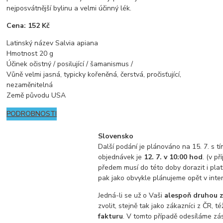
nejposvátnější bylinu a velmi účinný lék.
Cena: 152 Kč
Latinský název Salvia apiana
Hmotnost 20 g
Účinek očistný / posilující / šamanismus /
Vůně velmi jasná, typicky kořeněná, čerstvá, pročisťující,
nezaměnitelná
Země původu USA
PODROBNOSTI
Slovensko
Další podání je plánováno na 15. 7. s t
objednávek je
12. 7. v 10:00 hod
. (v p
předem musí do této doby dorazit i plat
pak jako obvykle plánujeme opět v inte
Jedná-li se už o Vaši
alespoň druhou z
zvolit, stejně tak jako zákazníci z ČR, t
fakturu
. V tomto případě odesíláme zási