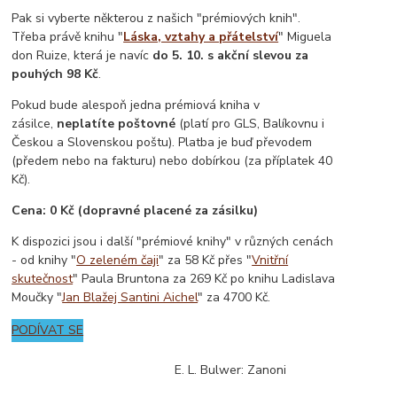
Pak si vyberte některou z našich "prémiových knih".
Třeba právě knihu "
Láska, vztahy a přátelství
" Miguela
don Ruize, která je navíc
do 5. 10. s akční slevou za
pouhých 98 Kč
.
Pokud bude alespoň jedna prémiová kniha v
zásilce,
neplatíte poštovné
(platí pro GLS, Balíkovnu i
Českou a Slovenskou poštu). Platba je buď převodem
(předem nebo na fakturu) nebo dobírkou (za příplatek 40
Kč).
Cena: 0 Kč (dopravné placené za zásilku)
K dispozici jsou i další "prémiové knihy" v různých cenách
- od knihy "
O zeleném čaji
" za 58 Kč přes "
Vnitřní
skutečnost
" Paula Bruntona za 269 Kč po knihu Ladislava
Moučky "
Jan Blažej Santini Aichel
" za 4700 Kč.
PODÍVAT SE
E. L. Bulwer: Zanoni