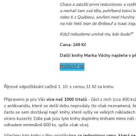
Chaca a založili první reducciones a vydř
a nechali tam svá těla, pohřbená kdoví k
nebo ti z Québecu, sevřeni mezi Huróny 
na nás řekli Jean de Brébeuf a Isaac Jog
Když nebudeme umírat my, kdo bude?"
Cena: 249 Kč
Další knihy Marka Váchy najdete v 
PODÍVAT SE
Říjnové odpočítávání začíná 1. 10. s cenou 31 Kč za knihu
Připraveno je pro Vás
více než 1000 titulů
- část z nich (cca 400 ks
z antikvariátu, které se delší dobu neprodaly (to však neznamená, ž
často se sem dostávají např. knihy, které vyšly ve velkých nákladec
vícero kusech). Dále pak jsou tyto knihy doplněny knihami mimo náš 
odhadem minimálně 600 ks, spíše však více).
Všechny tyto knihy v říjnu prodáváme
za jednotnou cenu, která s