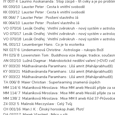
IY 007/ 4 Laurino Asokananda : Stop zácpě - tři cviky a je po probl
KK 030/10 Lauster Peter : Cesta k vnitřní svobodě
KK 030/12 Lauster Peter : Cesta k vnitřní svobodě
KK 064/ 7 Lauster Peter : Posílení vlastního Já
KK 064/10 Lauster Peter : Posílení vlastního Já
VO 070/16 Lesák Ondřej : Vnitřní zvěrokruh - nový systém v astrolog
VO 070/17 Lesák Ondřej : Vnitřní zvěrokruh - nový systém v astrolog
VO 070/18 Lesák Ondřej : Vnitřní zvěrokruh - nový systém v astrolog
ML 001/12 Leuenberger Hans : Co je to esoterika
NX 027/ 6 Lindemannová Christine : Astrologie - rukopis Boží
PH 025/ 8 Lowenstein Tom : Buddhova vize /magie, tradice, současn
AN 032/10 Lužná Dagmar : Makrobiotické nedělní vaření (+DVD cvič
KY 003/20 Mádhavánanda Paramhans : Lílá amrit (Maháprabhudží)
KY 003/21 Mádhavánanda Paramhans : Lílá amrit (Maháprabhudží)
KY 003/22 Mádhavánanda Paramhans : Lílá amrit (Maháprabhudží)
TA 006/ 8 Maier Christian : Superlearning znamená úspěch
MM 114/ 6 Malaníková Miroslava : Mise MM aneb Mesiáš přijde za se
MM 114/ 7 Malaníková Miroslava : Mise MM aneb Mesiáš přijde za se
MM 138/ 2 Malaníková Miroslava : Mise MM II aneb Kód 37-Průvodce n
Z4 032/ 5 Malinski Mieczyslaw : Celý Tvůj
CH 001/16 Man J. K. : Čínský horoskop /nakl. Plot/
DA 037/17 Marek Vlastimil : Něco v síti