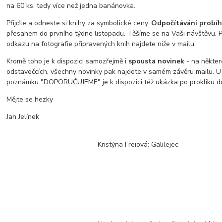
na 60 ks, tedy více než jedna banánovka.
Přijďte a odneste si knihy za symbolické ceny.
Odpočítávání probíhá
přesahem do prvního týdne listopadu. Těšíme se na Vaši návštěvu. 
odkazu na fotografie připravených knih najdete níže v mailu.
Kromě toho je k dispozici samozřejmě i
spousta novinek
- na někte
odstavečcích, všechny novinky pak najdete v samém závěru mailu. U 
poznámku "DOPORUČUJEME" je k dispozici též ukázka po prokliku do 
Mějte se hezky
Jan Jelínek
Kristýna Freiová: Galilejec