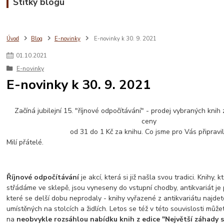
Štítky blogu
Úvod
Blog
E-novinky
E-novinky k 30. 9. 2021
01
.
10
.
2021
E-novinky
E-novinky k 30. 9. 2021
Začíná jubilejní 15. "říjnové odpočítávání" - prodej vybraných knih z
ceny
od 31 do 1 Kč za knihu. Co jsme pro Vás připravil
Milí přátelé.
Říjnové odpočítávání
je akcí, která si již našla svou tradici. Knihy, 
střádáme ve sklepě, jsou vyneseny do vstupní chodby, antikvariát je p
které se delší dobu neprodaly - knihy vyřazené z antikvariátu najde
umístěných na stolcích a židlích. Letos se též v této souvislosti můžet
na
neobvykle rozsáhlou nabídku knih z edice "Největší záhady s