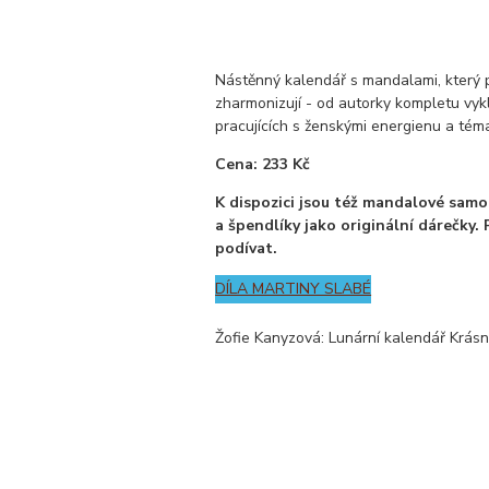
Nástěnný kalendář s mandalami, který po
zharmonizují - od autorky kompletu vyk
pracujících s ženskými energienu a tém
Cena: 233 Kč
K dispozici jsou též mandalové sam
a špendlíky jako originální dárečky. P
podívat.
DÍLA MARTINY SLABÉ
Žofie Kanyzová: Lunární kalendář Krás