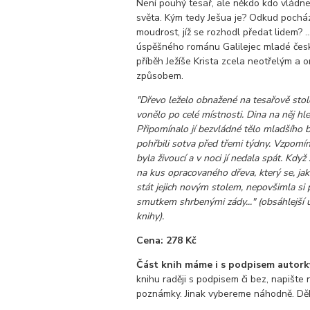
Není pouhý tesař, ale někdo kdo vládne
světa. Kým tedy Ješua je? Odkud pocház
moudrost, jíž se rozhodl předat lidem? .
úspěšného románu Galilejec mladé česk
příběh Ježíše Krista zcela neotřelým a o
způsobem.
"Dřevo leželo obnažené na tesařově stol
vonělo po celé místnosti. Dina na něj hl
Připomínalo jí bezvládné tělo mladšího b
pohřbili sotva před třemi týdny. Vzpomí
byla živoucí a v noci jí nedala spát. Kdy
na kus opracovaného dřeva, který se, jak
stát jejich novým stolem, nepovšimla si
smutkem shrbenými zády..." (obsáhlejší 
knihy).
Cena: 278 Kč
Část knih máme i s podpisem autork
knihu raději s podpisem či bez, napište
poznámky. Jinak vybereme náhodně. Dě