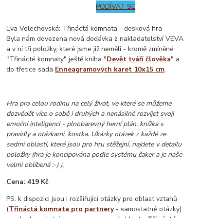
PODÍVAT SE
Eva Velechovská: Třináctá komnata - desková hra
Byla nám dovezena nová dodávka z nakladatelství VEVA
a v ní tři položky, které jsme již neměli - kromě zmíněné
"Třinácté komnaty" ještě kniha "
Devět tváří člověka
" a
do třetice sada
Enneagramových karet 10x15 cm
.
Hra pro celou rodinu na celý život, ve které se můžeme
dozvědět více o sobě i druhých a nenásilně rozvíjet svoji
emoční inteligenci - plnobarevný herní plán, knížka s
pravidly a otázkami, kostka. Ukázky otázek z každé ze
sedmi oblastí, které jsou pro hru stěžejní, najdete v detailu
položky (hra je koncipována podle systému čaker a je naše
velmi oblíbená :-) ).
Cena: 419 Kč
PS. k dispozici jsou i rozšiřující otázky pro oblast vztahů
(
Třináctá komnata pro partnery
- samostatné otázky)