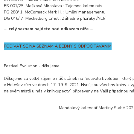
ES 001/25 Mašková Miroslava : Tajemno kolem nás
PG 288/ 1 McCormack Mark H. : Umění managementu
DG 046/ 7 Meckelburg Ernst : Záhadné přízraky /NEJ/
... celý seznam najdete pod odkazem níže ...
PODÍVAT SE NA SEZNAM A BEDNY S ODPOČÍTÁVÁNÍM
Festival Evolution - děkujeme
Děkujeme za velký zájem o náš stánek na festivalu Evolution, který 
v Holešovicích ve dnech 17.-19. 9. 2021. Nyní jsou všechny knihy z vý
na svém místě u nás v knihkupectví, připraveny na Vaši případnou ná
Mandalový kalendář Martiny Slabé 202