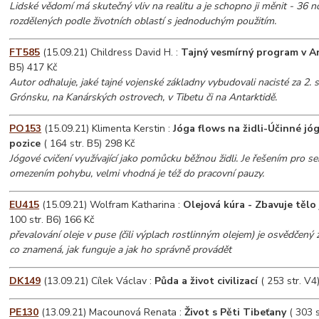
Lidské vědomí má skutečný vliv na realitu a je schopno ji měnit - 36 
rozdělených podle životních oblastí s jednoduchým použitím.
FT585
(15.09.21) Childress David H. :
Tajný vesmírný program v A
B5) 417 Kč
Autor odhaluje, jaké tajné vojenské základny vybudovali nacisté za 2. 
Grónsku, na Kanárských ostrovech, v Tibetu či na Antarktidě.
PO153
(15.09.21) Klimenta Kerstin :
Jóga flows na židli-Účinné jó
pozice
( 164 str. B5) 298 Kč
Jógové cvičení využívající jako pomůcku běžnou židli. Je řešením pro seni
omezením pohybu, velmi vhodná je též do pracovní pauzy.
EU415
(15.09.21) Wolfram Katharina :
Olejová kúra - Zbavuje tělo j
100 str. B6) 166 Kč
převalování oleje v puse (čili výplach rostlinným olejem) je osvědčený 
co znamená, jak funguje a jak ho správně provádět
DK149
(13.09.21) Cílek Václav :
Půda a život civilizací
( 253 str. V4
PE130
(13.09.21) Macounová Renata :
Život s Pěti Tibeťany
( 303 s