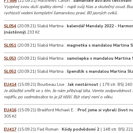
FT586
(22.09.21) Matthews Caitlín :
Šamanské astrální cestování
Vyzpívej svou duši zpátky domů - najdi svůj hlas a skutečný osud. Bud
rychlostí vedeni kompletní šamanskou praxí. 80 jasných cviků.
SL054
(20.09.21) Slabá Martina :
kalendář Mandaly 2022 - Harmon
(nástěnný)
233 Kč
SL051
(20.09.21) Slabá Martina :
magnetka s mandalou Martina S
SL053
(20.09.21) Slabá Martina :
samolepka s mandalou Martina 
SL052
(20.09.21) Slabá Martina :
špendlík s mandalou Martina Sl
EU414
(15.09.21) Bourbeau Lise :
Jak nestárnout
( 179 str. B5) 240
Je důležité smířit se s tím, že nám přibývají léta. Vemte zodpovědnost
nejdřív, po sedmdesátce to je již těžší. Být starý není o věku.
EU416
(15.09.21) Bradford Michael E. :
Proč jsme si vybrali život n
305 Kč
EU417
(15.09.21) Fad Roman :
Kódy podvědomí 2
( 148 str. B5) 221