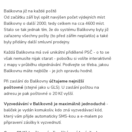
Balíkovna již na každé poště
Od začátku září byl opět navýšen počet výdejních míst
Balíkovny o další 2000, tedy celkem na cca 4600 míst.
Stalo se tak jednak tím, že do systému Balíkovny byly již
zařazeny všechny pošty (to před zářím neplatilo) a také
byly přidány další smluvní prodejny.
Každá Balíkovna má své unikátní přidělené PSČ - o to se
však nemusíte nijak starat - pobočku si volíte interaktivně
z mapy v průběhu objednávání. Podívejte se třeba, jakou
Balíkovnu máte nejblíže - je jich opravdu hodně.
Při zaslání do Balíkovny
účtujeme nejnižší
poštovné
(stejné jako u GLS). U zaslání poštou na
adresu je pak poštovné o 20 Kč vyšší.
Vyzvedávání v Balíkovně je maximálně jednoduché
-
baliček je vydán komukoliv, kdo zná vyzvedávací kód,
který vám přijde automaticky SMS-kou a e-malem po
připravení zásilky k vyzvednutí.