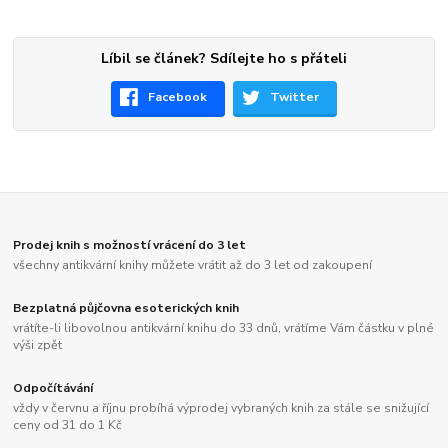
Líbil se článek? Sdílejte ho s přáteli
Facebook
Twitter
Prodej knih s možností vrácení do 3 let
všechny antikvární knihy můžete vrátit až do 3 let od zakoupení
Bezplatná půjčovna esoterických knih
vrátíte-li libovolnou antikvární knihu do 33 dnů, vrátíme Vám částku v plné
výši zpět
Odpočítávání
vždy v červnu a říjnu probíhá výprodej vybraných knih za stále se snižující
ceny od 31 do 1 Kč