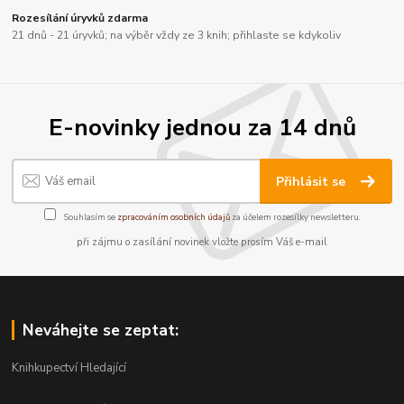
Rozesílání úryvků zdarma
21 dnů - 21 úryvků; na výběr vždy ze 3 knih; přihlaste se kdykoliv
E-novinky jednou za 14 dnů
Přihlásit se
Souhlasím se
zpracováním osobních údajů
za účelem rozesílky newsletteru.
při zájmu o zasílání novinek vložte prosím Váš e-mail
Neváhejte se zeptat:
Knihkupectví Hledající