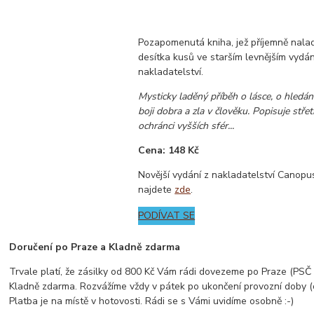
Pozapomenutá kniha, jež příjemně nalad
desítka kusů ve starším levnějším vydá
nakladatelství.
Mysticky laděný příběh o lásce, o hledán
boji dobra a zla v člověku. Popisuje střet
ochránci vyšších sfér...
Cena: 148 Kč
Novější vydání z nakladatelství Canopu
najdete
zde
.
PODÍVAT SE
Doručení po Praze a Kladně zdarma
Trvale platí, že zásilky od 800 Kč Vám rádi dovezeme po Praze (PSČ z
Kladně zdarma. Rozvážíme vždy v pátek po ukončení provozní doby (
Platba je na místě v hotovosti. Rádi se s Vámi uvidíme osobně :-)