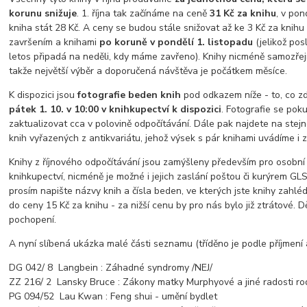
korunu snižuje
. 1. října tak začínáme na ceně
31 Kč za knihu
, v pon
kniha stát 28 Kč. A ceny se budou stále snižovat až ke 3 Kč za knihu 
završením a knihami
po koruně v pondělí 1. listopadu
(jelikož pos
letos připadá na neděli, kdy máme zavřeno). Knihy nicméně samozřej
takže největší výběr a doporučená návštěva je počátkem měsíce.
K dispozici jsou
fotografie beden knih
pod odkazem níže - to, co z
pátek 1. 10. v 10:00 v knihkupectví k dispozici
. Fotografie se pok
zaktualizovat cca v polovině odpočítávání. Dále pak najdete na ste
knih vyřazených z antikvariátu, jehož výsek s pár knihami uvádíme i 
Knihy z říjnového odpočítávání jsou zamýšleny především pro osobní
knihkupectví, nicméně je možné i jejich zaslání poštou či kurýrem GL
prosím napište názvy knih a čísla beden, ve kterých jste knihy zahléd
do ceny 15 Kč za knihu - za nižší cenu by pro nás bylo již ztrátové. 
pochopení.
A nyní slíbená ukázka malé části seznamu (tříděno je podle příjmení 
DG 042/ 8 Langbein : Záhadné syndromy /NEJ/
ZZ 216/ 2 Lansky Bruce : Zákony matky Murphyové a jiné radosti rod
PG 094/52 Lau Kwan : Feng shui - umění bydlet