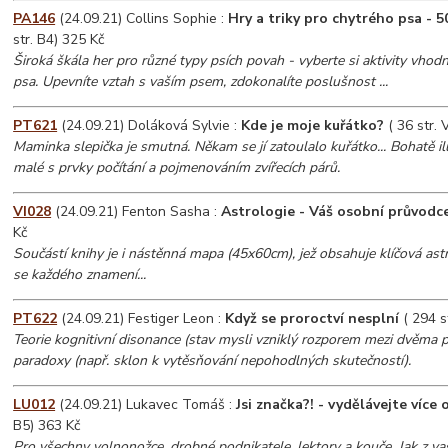
PA146
(24.09.21) Collins Sophie :
Hry a triky pro chytrého psa - 5
str. B4) 325 Kč
Široká škála her pro různé typy psích povah - vyberte si aktivity vho
psa. Upevníte vztah s vaším psem, zdokonalíte poslušnost ...
PT621
(24.09.21) Doláková Sylvie :
Kde je moje kuřátko?
( 36 str. 
Maminka slepička je smutná. Někam se jí zatoulalo kuřátko... Bohatě i
malé s prvky počítání a pojmenováním zvířecích párů.
VI028
(24.09.21) Fenton Sasha :
Astrologie - Váš osobní průvodc
Kč
Součástí knihy je i nástěnná mapa (45x60cm), jež obsahuje klíčová astro
se každého znamení...
PT622
(24.09.21) Festiger Leon :
Když se proroctví nesplní
( 294 s
Teorie kognitivní disonance (stav mysli vzniklý rozporem mezi dvěma po
paradoxy (např. sklon k vytěsňování nepohodlných skutečností).
LU012
(24.09.21) Lukavec Tomáš :
Jsi značka?! - vydělávejte více o
B5) 363 Kč
Pro všechny volnonožce, drobné podnikatele, lektory a kouče. Jak z v