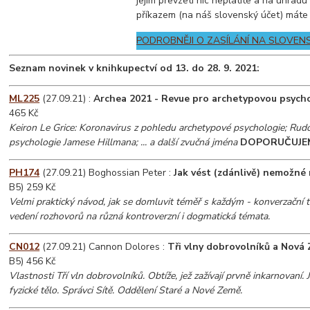
jejím převzetí nic neplatíte a na úhrad
příkazem (na náš slovenský účet) máte
PODROBNĚJI O ZASÍLÁNÍ NA SLOVEN
Seznam novinek v knihkupectví od 13. do 28. 9. 2021:
ML225
(27.09.21) :
Archea 2021 - Revue pro archetypovou psycho
465 Kč
Keiron Le Grice: Koronavirus z pohledu archetypové psychologie; Rudo
psychologie Jamese Hillmana; ... a další zvučná jména
DOPORUČUJE
PH174
(27.09.21) Boghossian Peter :
Jak vést (zdánlivě) nemožné
B5) 259 Kč
Velmi praktický návod, jak se domluvit téměř s každým - konverzační 
vedení rozhovorů na různá kontroverzní i dogmatická témata.
CN012
(27.09.21) Cannon Dolores :
Tři vlny dobrovolníků a Nová 
B5) 456 Kč
Vlastnosti Tří vln dobrovolníků. Obtíže, jež zažívají prvně inkarnovaní.
fyzické tělo. Správci Sítě. Oddělení Staré a Nové Země.