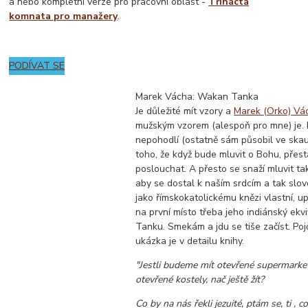
a nebo kompletní verze pro pracovní oblast -
Třináctá
komnata pro manažery
.
PODÍVAT SE
Marek Vácha: Wakan Tanka
Je důležité mít vzory a
Marek (Orko) Vá
mužským vzorem (alespoň pro mne) je.
nepohodlí (ostatně sám působil ve skau
toho, že když bude mluvit o Bohu, přest
poslouchat. A přesto se snaží mluvit t
aby se dostal k naším srdcím a tak slov
jako římskokatolickému knězi vlastní, u
na první místo třeba jeho indiánský ek
Tanku. Smekám a jdu se tiše začíst. Po
ukázka je v detailu knihy.
"Jestli budeme mít otevřené supermarke
otevřené kostely, nač ještě žít?
Co by na nás řekli jezuité, ptám se, ti , co