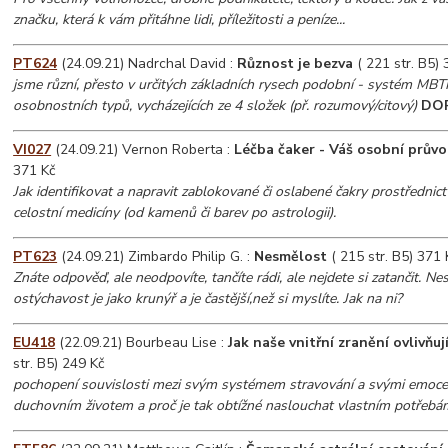
značku, která k vám přitáhne lidi, příležitosti a peníze...
PT624
(24.09.21) Nadrchal David :
Různost je bezva
( 221 str. B5) 
jsme různí, přesto v určitých základních rysech podobní - systém MBTI
osobnostních typů, vycházejících ze 4 složek (př. rozumový/citový)
DO
VI027
(24.09.21) Vernon Roberta :
Léčba čaker - Váš osobní prův
371 Kč
Jak identifikovat a napravit zablokované či oslabené čakry prostřednict
celostní medicíny (od kamenů či barev po astrologii).
PT623
(24.09.21) Zimbardo Philip G. :
Nesmělost
( 215 str. B5) 371 
Znáte odpověď, ale neodpovíte, tančíte rádi, ale nejdete si zatančit. Ne
ostýchavost je jako krunýř a je častější,než si myslíte. Jak na ni?
EU418
(22.09.21) Bourbeau Lise :
Jak naše vnitřní zranění ovlivňují
str. B5) 249 Kč
pochopení souvislosti mezi svým systémem stravování a svými emoce
duchovním životem a proč je tak obtížné naslouchat vlastním potřebá