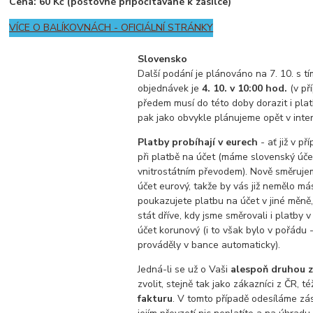
Cena: 60 Kč (poštovné připočítávané k zásilce)
VÍCE O BALÍKOVNÁCH - OFICIÁLNÍ STRÁNKY
Slovensko
Další podání je plánováno na 7. 10. s t
objednávek je
4. 10. v 10:00 hod.
(v př
předem musí do této doby dorazit i plat
pak jako obvykle plánujeme opět v inter
Platby probíhají v eurech
- ať již v př
při platbě na účet (máme slovenský účet
vnitrostátním převodem). Nově směruje
účet eurový, takže by vás již nemělo más
poukazujete platbu na účet v jiné měně
stát dříve, kdy jsme směrovali i platby 
účet korunový (i to však bylo v pořádu 
prováděly v bance automaticky).
Jedná-li se už o Vaši
alespoň druhou z
zvolit, stejně tak jako zákazníci z ČR, t
fakturu
. V tomto případě odesíláme zási