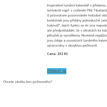
Inspirativní lunární kalendář s přidano
tentokrát např. s cvičením Pěti Tibeťan
či průvodcem pozorováním hvězdné oblo
bonbónek jsou přidány jednoduché zele
hubnutí". Jejich funkci se mi sice nepod
ale předpokládám, že v útrobách ke kal
příruček je vysvětlena. Nicméně nejdůleži
jsou údaje a souvislosti lunárního kalen
zpracovány s obvyklou pečlivostí.
Cena: 232 Kč
PODÍVAT SE
Chcete zásilku bez poštovného?