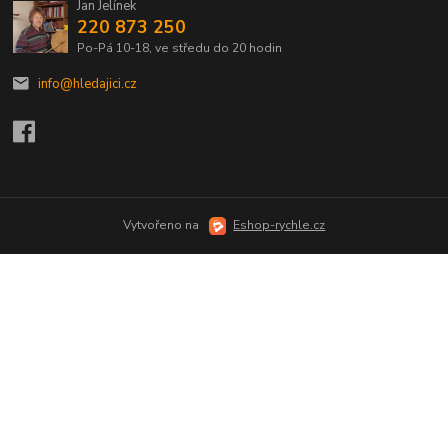
Jan Jelínek
220 873 250
Po-Pá 10-18, ve středu do 20 hodin
info@hledajici.cz
Vytvořeno na
Eshop-rychle.cz