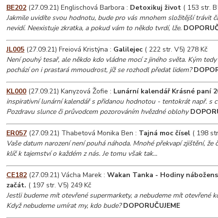
BE202
(27.09.21) Englischová Barbora :
Detoxikuj život
( 153 str. B
Jakmile uvidíte svou hodnotu, bude pro vás mnohem složitější trávit čas 
nevidí. Neexistuje zkratka, a pokud vám to někdo tvrdí, lže.
DOPORUČ
JL005
(27.09.21) Freiová Kristýna :
Galilejec
( 222 str. V5) 278 Kč
Není pouhý tesař, ale někdo kdo vládne mocí z jiného světa. Kým tedy
pochází on i prastará mmoudrost, jíž se rozhodl předat lidem?
DOPOR
KL000
(27.09.21) Kanyzová Žofie :
Lunární kalendář Krásné paní 
inspirativní lunární kalendář s přidanou hodnotou - tentokrát např. s c
Pozdravu slunce či průvodcem pozorováním hvězdné oblohy
DOPOR
ER057
(27.09.21) Thabetová Monika Ben :
Tajná moc čísel
( 198 str
Vaše datum narození není pouhá náhoda. Mnohé překvapí zjištění, že čí
klíč k tajemství o každém z nás. Je tomu však tak...
CE182
(27.09.21) Vácha Marek :
Wakan Tanka - Hodiny náboženst
začát.
( 197 str. V5) 249 Kč
Jestli budeme mít otevřené supermarkety, a nebudeme mít otevřené kost
Když nebudeme umírat my, kdo bude?
DOPORUČUJEME