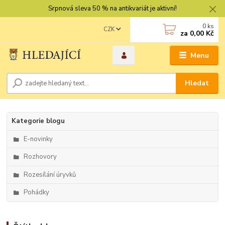
Srpnová sleva 50 % na antikvariát je aktivní!
0
ks
CZK
za
0,00 Kč
Menu
Hledat
Kategorie blogu
E-novinky
Rozhovory
Rozesílání úryvků
Pohádky