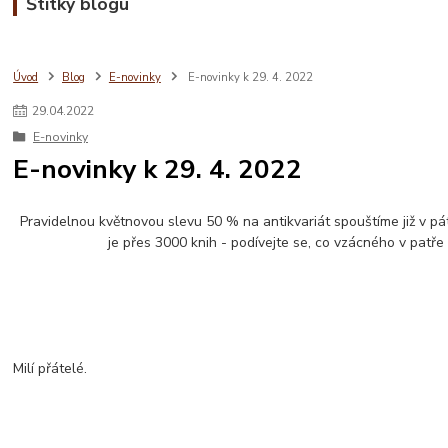
Štítky blogu
Úvod
Blog
E-novinky
E-novinky k 29. 4. 2022
29
.
04
.
2022
E-novinky
E-novinky k 29. 4. 2022
Pravidelnou květnovou slevu 50 % na antikvariát spouštíme již v páte
je přes 3000 knih - podívejte se, co vzácného v patř
Milí přátelé.