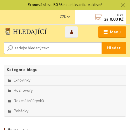
Srpnová sleva 50 % na antikvariát je aktivní!
0
ks
CZK
za
0,00 Kč
Menu
Hledat
Kategorie blogu
E-novinky
Rozhovory
Rozesílání úryvků
Pohádky