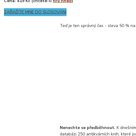
Cena: 419 Kč (chcete-li
hru hned
)
ZAŘAĎTE MNE DO SLOSOVÁNÍ
Teď je ten správný čas - sleva 50 % na 
Nenechte se předběhnout.
K dnešním
databázi 250 antikvárních knih, které js