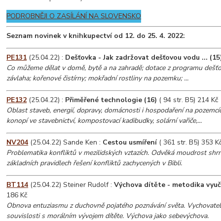
PODROBNĚJI O ZASÍLÁNÍ NA SLOVENSKO
Seznam novinek v knihkupectví od 12. do 25. 4. 2022:
PE131
(25.04.22) :
Dešťovka - Jak zadržovat dešťovou vodu ... (15
Co můžeme dělat v domě, bytě a na zahradě; dotace z programu dešťo
závlaha; kořenové čistírny; mokřadní rostliny na pozemku; ...
PE132
(25.04.22) :
Přiměřené technologie (16)
( 94 str. B5) 214 Kč
Oblast staveb, energií, dopravy, domácnosti i hospodaření na pozemc
konopí ve stavebnictví, kompostovací kadibudky, solární vařiče,...
NV204
(25.04.22) Sande Ken :
Cestou usmíření
( 361 str. B5) 353 K
Problematika konfliktů v mezilidských vztazích. Odvěká moudrost shrn
základních pravidlech řešení konfliktů zachycených v Bibli.
BT114
(25.04.22) Steiner Rudolf :
Výchova dítěte - metodika vyu
186 Kč
Obnova entuziasmu z duchovně pojatého poznávání světa. Vychovatel 
souvislosti s morálním vývojem dítěte. Výchova jako sebevýchova.