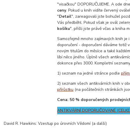
"visačkou" DOPORUČUJEME. A ode dn
ceny
. Pokud u knih vidíte červený ovále
"
Detail
", zareagovali jste bohužel pozd
Vás předběhl. Pokud však je ovál zelený
košíku
", přišli jste právě včas a kniha 
Samozřejmě mnoho zajímavých knih je 
doporučení - doporučení dáváme totiž v
novým titulům do měsíce a také každé
líbí něco jiného. Úplně všech antikvárn
dokonce přes 3000. Kompletní seznamy
1) seznam na jedné stránce podle
příj
2) seznam všech antikvárních knih v o
přírůstku
(na počátečních stránkách jsou
Cena: 50 % doporučených prodejníc
ANTIKVÁRNÍ DOPORUČOVANÉ (CELKEM
David R. Hawkins: Vzestup po úrovních Vědomí (a další)