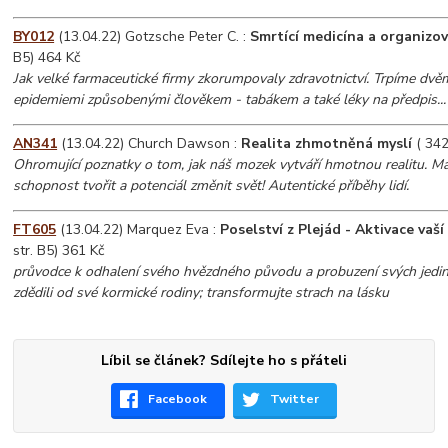
BY012
(13.04.22) Gotzsche Peter C. :
Smrtící medicína a organizov
B5) 464 Kč
Jak velké farmaceutické firmy zkorumpovaly zdravotnictví. Trpíme dv
epidemiemi způsobenými člověkem - tabákem a také léky na předpis...
AN341
(13.04.22) Church Dawson :
Realita zhmotněná myslí
( 342
Ohromující poznatky o tom, jak náš mozek vytváří hmotnou realitu. Má
schopnost tvořit a potenciál změnit svět! Autentické příběhy lidí.
FT605
(13.04.22) Marquez Eva :
Poselství z Plejád - Aktivace va
str. B5) 361 Kč
průvodce k odhalení svého hvězdného původu a probuzení svých jedine
zdědili od své kormické rodiny; transformujte strach na lásku
Líbil se článek? Sdílejte ho s přáteli
Facebook
Twitter