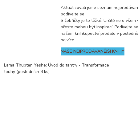
Aktualizovali jsme seznam nejprodávaně
podívejte se
S žebříčky je to těžké. Určitě ne o všem 
přesto mohou být inspirací. Podívejte se
našem knihkupectví prodalo v poslední
nejvíce.
NAŠE NEJPRODÁVANĚJŠÍ KNIHY
Lama Thubten Yeshe: Úvod do tantry - Transformace
touhy (posledních 8 ks)