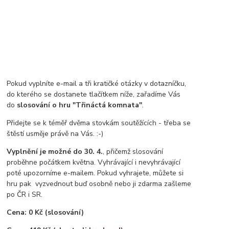
Pokud vyplníte e-mail a tři kratičké otázky v dotazníčku,
do kterého se dostanete tlačítkem níže, zařadíme Vás
do
slosování o hru "Třináctá komnata"
.
Přidejte se k téměř dvěma stovkám soutěžících - třeba se
štěstí usměje právě na Vás. :-)
Vyplnění je možné do 30. 4.
, přičemž slosování
proběhne počátkem května. Vyhrávající i nevyhrávající
poté upozorníme e-mailem. Pokud vyhrajete, můžete si
hru pak vyzvednout buď osobně nebo ji zdarma zašleme
po ČR i SR.
Cena: 0 Kč (slosování)