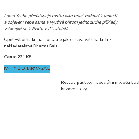
Lama Yeshe představuje tantru jako praxi vedoucí k radosti
a objevení sebe sama a využívá přitom jednoduché příklady
vztahující se k životu v 21. století.
Opět výborná kniha - ostatně jako drtivá většina knih z
nakladatelství DharmaGaia.
Cena: 221 Kč
KNIHY Z DHARMAGAIE
Rescue pastilky - speciální mix pěti ba
krizové stavy