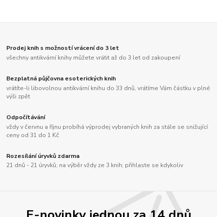
Prodej knih s možností vrácení do 3 let
všechny antikvární knihy můžete vrátit až do 3 let od zakoupení
Bezplatná půjčovna esoterických knih
vrátíte-li libovolnou antikvární knihu do 33 dnů, vrátíme Vám částku v plné
výši zpět
Odpočítávání
vždy v červnu a říjnu probíhá výprodej vybraných knih za stále se snižující
ceny od 31 do 1 Kč
Rozesílání úryvků zdarma
21 dnů - 21 úryvků; na výběr vždy ze 3 knih; přihlaste se kdykoliv
E-novinky jednou za 14 dnů