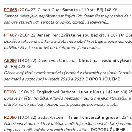
PT668
(20.04.22) Gilbert Guy :
Samota
( 110 str. B6) 148 Kč
Samota nejen jako nepřítomnost jiných lidí. Osamělost uprostřed davu,
samota starých lidí, samota chudých, cizinců i sebevrahů...
PT667
(20.04.22) Jensen Per :
Zvířata nejsou bez citu
( 167 str. B5
Dokážou takzvaná užitková zvířata něco cítit? Frustruje slepice nemož
bidýlko? Stýská se krávě po teleti, které jí odebrali? ...
AB096
(19.04.22) Dreien von Christina :
Christina - vědomí vytváří m
str. B5) 423 Kč
Očekávaný třetí svazek sestává výhradně z vlastních proslovů Christiny,
seminářů a rozhovorů v letech 2018 a 2019.
DOPORUČUJEME
BE203
(19.04.22) Englischová Barbora :
Luna z lůna
( 142 str. V4) 2
Luna je zvláštní holčička. Mluví s hvězdami, duhu má jako klouzačku a
přátele. Jenže poslední dobou často pozoruje pozemský život...
RZ050
(13.04.22) Gadal Antonin :
Triumf univerzální gnose
( 224 s
Náboženství ducha, který utěšuje a očišťuje, náboženství staré jao boles
rány chce zhojit, začalo v prvních dnech světa ...
DOPORUČUJEME