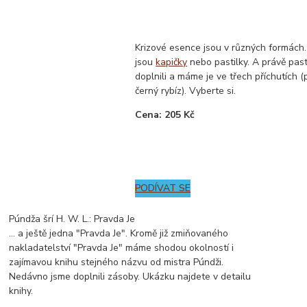
Krizové esence jsou v různých formách.
jsou
kapičky
nebo pastilky. A právě past
doplnili a máme je ve třech příchutích (
černý rybíz). Vyberte si.
Cena: 205 Kč
PODÍVAT SE
Púndža šrí H. W. L.: Pravda Je
... a ještě jedna "Pravda Je". Kromě již zmiňovaného
nakladatelství "Pravda Je" máme shodou okolností i
zajímavou knihu stejného názvu od mistra Púndži.
Nedávno jsme doplnili zásoby. Ukázku najdete v detailu
knihy.