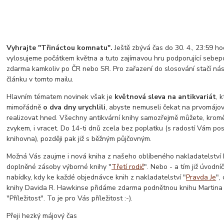
Vyhrajte "Třináctou komnatu".
Ještě zbývá čas do 30. 4., 23:59 ho
vylosujeme počátkem května a tuto zajímavou hru podporující sebep
zdarma kamkoliv po ČR nebo SR. Pro zařazení do slosování stačí ná
článku v tomto mailu.
Hlavním tématem novinek však je
květnová sleva na antikvariát
, 
mimořádně
o dva dny urychlili
, abyste nemuseli čekat na prvomájov
realizovat hned. Všechny antikvární knihy samozřejmě můžete, kromě 
zvykem, i vracet. Do 14-ti dnů zcela bez poplatku (s radostí Vám po
knihovna), později pak již s běžným půjčovným.
Možná Vás zaujme i nová kniha z našeho oblíbeného nakladatelství Ma
doplněné zásoby výborné knihy "
Třetí rodič
". Nebo - a tím již úvodní
nabídky, kdy ke každé objednávce knih z nakladatelství "
Pravda Je
",
knihy Davida R. Hawkinse přidáme zdarma podnětnou knihu Martina
"Příležitost". To je pro Vás příležitost :-).
Přeji hezký májový čas