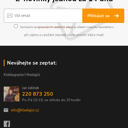
Přihlásit se
Souhlasím se
zpracováním osobních údajů
za účelem rozesílky newsletteru.
při zájmu o zasílání novinek vložte prosím Váš e-mail
Neváhejte se zeptat:
Knihkupectví Hledající
Jan Jelínek
220 873 250
Po-Pá 10-18, ve středu do 20 hodin
info@hledajici.cz