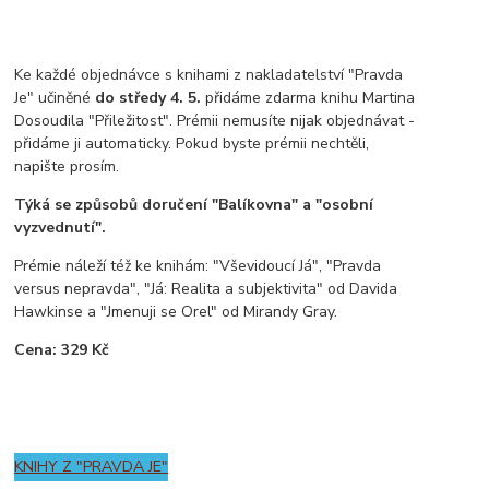
Ke každé objednávce s knihami z nakladatelství "Pravda
Je" učiněné
do středy 4. 5.
přidáme zdarma knihu Martina
Dosoudila "Přiležitost". Prémii nemusíte nijak objednávat -
přidáme ji automaticky. Pokud byste prémii nechtěli,
napište prosím.
Týká se způsobů doručení "Balíkovna" a "osobní
vyzvednutí".
Prémie náleží též ke knihám: "Vševidoucí Já", "Pravda
versus nepravda", "Já: Realita a subjektivita" od Davida
Hawkinse a "Jmenuji se Orel" od Mirandy Gray.
Cena: 329 Kč
KNIHY Z "PRAVDA JE"