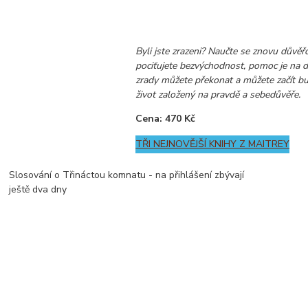
Byli jste zrazeni? Naučte se znovu důvěř
pociťujete bezvýchodnost, pomoc je na d
zrady můžete překonat a můžete začít b
život založený na pravdě a sebedůvěře.
Cena: 470 Kč
TŘI NEJNOVĚJŠÍ KNIHY Z MAITREY
Slosování o Třináctou komnatu - na přihlášení zbývají
ještě dva dny