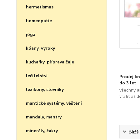
hermetismus
homeopatie
jóga
kóany, výroky
kuchařky, příprava čaje
léčitelství
Prodej kn
do 3 let
lexikony, slovníky
všechny a
vrátit až 
mantické systémy, věštění
mandaly, mantry
minerály, čakry
Bližš