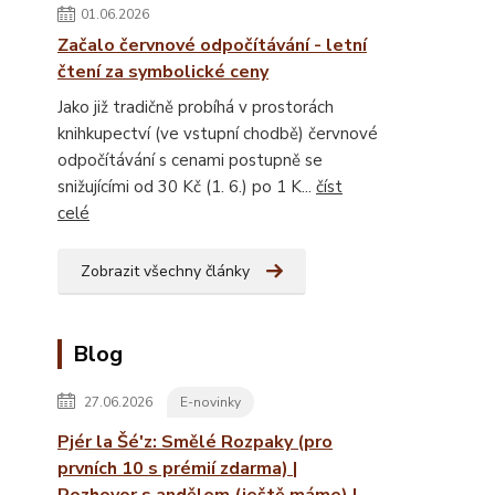
01.06.2026
Začalo červnové odpočítávání - letní
čtení za symbolické ceny
Jako již tradičně probíhá v prostorách
knihkupectví (ve vstupní chodbě) červnové
odpočítávání s cenami postupně se
snižujícími od 30 Kč (1. 6.) po 1 K...
číst
celé
Zobrazit všechny články
Blog
27.06.2026
E-novinky
Pjér la Šé'z: Smělé Rozpaky (pro
prvních 10 s prémií zdarma) |