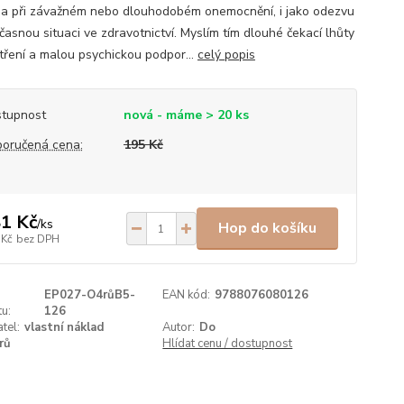
a při závažném nebo dlouhodobém onemocnění, i jako odezvu
časnou situaci ve zdravotnictví. Myslím tím dlouhé čekací lhůty
tření a malou psychickou podpor...
celý popis
tupnost
nová - máme > 20 ks
oručená cena:
195 Kč
1 Kč
/
ks
Hop do košíku
 Kč
bez DPH
EP027-O4růB5-
EAN kód:
9788076080126
u:
126
tel:
vlastní náklad
Autor:
Do
rů
Hlídat cenu / dostupnost