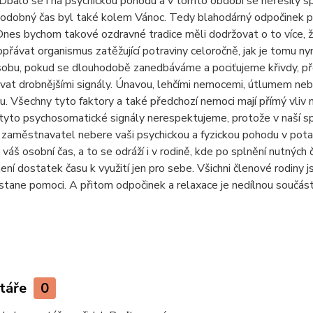
 Dbalo se i na psychickou pohodu a v tomto období se neřešily
Podobný čas byl také kolem Vánoc. Tedy blahodárný odpočinek pr
nes bychom takové ozdravné tradice měli dodržovat o to více, že 
opřávat organismus zatěžující potraviny celoročně, jak je tomu n
sobu, pokud se dlouhodobě zanedbáváme a pociťujeme křivdy, př
at drobnějšími signály. Únavou, lehčími nemocemi, útlumem neb
. Všechny tyto faktory a také předchozí nemoci mají přímý vliv 
tyto psychosomatické signály nerespektujeme, protože v naší s
 zaměstnavatel nebere vaši psychickou a fyzickou pohodu v potaz
váš osobní čas, a to se odráží i v rodině, kde po splnění nutných či
ní dostatek času k využití jen pro sebe. Všichni členové rodiny j
stane pomoci. A přitom odpočinek a relaxace je nedílnou součástí
táře
0