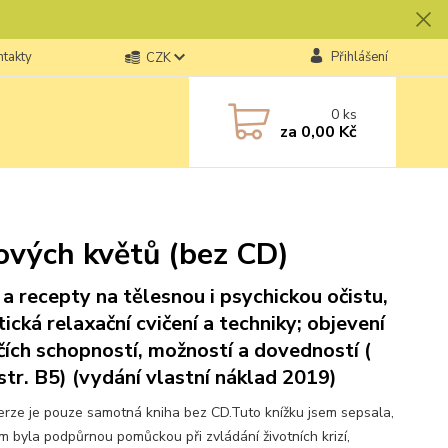
ntakty
Přihlášení
CZK
0
ks
za
0,00 Kč
ových květů (bez CD)
 a recepty na tělesnou i psychickou očistu,
tická relaxační cvičení a techniky; objevení
čích schopností, možností a dovedností (
str. B5) (vydání vlastní náklad 2019)
erze je pouze samotná kniha bez CD.Tuto knížku jsem sepsala,
m byla podpůrnou pomůckou při zvládání životních krizí,