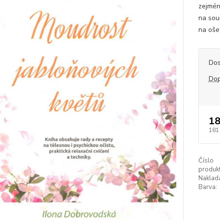
zejmén
na sou
na oše
Dos
Dop
18
181
Číslo
produkt
Naklada
Barva: