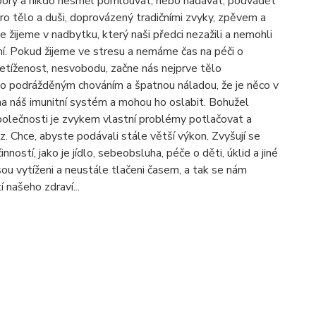
 spory a nikdo nesměl pomlouvat, nebo nadávat, podvádět
o tělo a duši, doprovázený tradičními zvyky, zpěvem a
žijeme v nadbytku, který naši předci nezažili a nemohli
yní. Pokud žijeme ve stresu a nemáme čas na péči o
etíženost, nesvobodu, začne nás nejprve tělo
o podrážděným chováním a špatnou náladou, že je něco v
na náš imunitní systém a mohou ho oslabit. Bohužel
polečnosti je zvykem vlastní problémy potlačovat a
. Chce, abyste podávali stále větší výkon. Zvyšují se
nností, jako je jídlo, sebeobsluha, péče o děti, úklid a jiné
sou vytíženi a neustále tlačeni časem, a tak se nám
 našeho zdraví...