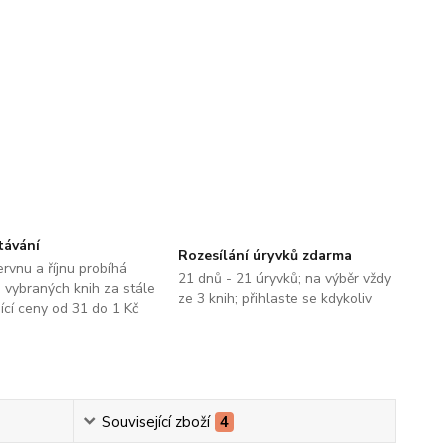
távání
Rozesílání úryvků zdarma
ervnu a říjnu probíhá
21 dnů - 21 úryvků; na výběr vždy
 vybraných knih za stále
ze 3 knih; přihlaste se kdykoliv
jící ceny od 31 do 1 Kč
Související zboží
4