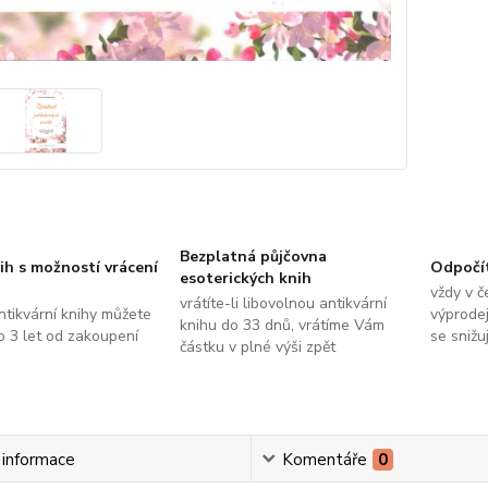
Bezplatná půjčovna
ih s možností vrácení
Odpočí
esoterických knih
vždy v č
vrátíte-li libovolnou antikvární
ntikvární knihy můžete
výprodej
knihu do 33 dnů, vrátíme Vám
do 3 let od zakoupení
se snižu
částku v plné výši zpět
í informace
Komentáře
0