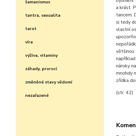
bylinami.
šamanismus
a krást. 
tancem. D
tantra, sexualita
si tedy d
tarot
vlastní o
upozorňov
víra
nepořádku
většinou 
výživa, vitaminy
například
nároky na 
záhady, prorocí
mnohdy ne
zřídka do
změněné stavy vědomí
(str. 42)
nezařazené
Komen