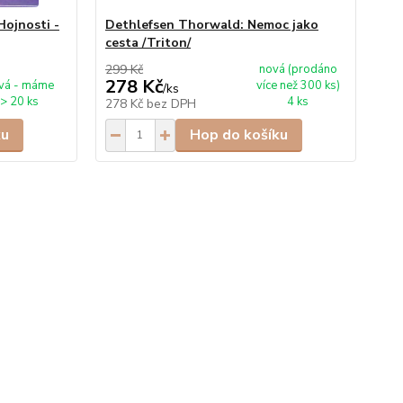
Hojnosti -
Dethlefsen Thorwald: Nemoc jako
Ha
cesta /Triton/
tr
299 Kč
nová (prodáno
249
278 Kč
1
vá - máme
více než 300 ks)
/
ks
> 20 ks
4 ks
278 Kč
bez DPH
18
ku
Hop do košíku