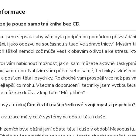
informace
ze je pouze samotná kniha bez CD.
ku jsem sepsala, aby vám byla podpůrnou pomůckou při zvládání
í, i jako odezvu na současnou situaci ve zdravotnictví. Myslím t
ři těžké nemoci, což může vést k obavám o život a ke stresu, kter
ch vám nabídnout možnost, jak si sami můžete aktivně, láskypl
u samotnou. Nabízím vám péči o sebe samé, techniky a zkušenosti
 a posílení těla i psychiky. Rozhodně vám prospějí více než pasiv
ejlepší, co mohu. Všechna doporučení i techniky jsem vyzkouše
 se můžete dočíst v kapitole "Můj příběh"...
uvy autorky)
Čím čistili naši předkové svoji mysl a psychiku?
civilizace měly celé systémy na očistu těla i duše.
 zemích byla běžná jarní očista těla i duše v období Masopustu, k