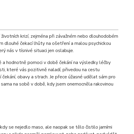
 životních krizí, zejména při závažném nebo dlouhodobém
ím dlouhé čekací lhůty na ošetření a malou psychickou
ý nás v tísnivé situaci jen oslabuje.
ně a hodnotně pomoci v době čekání na výsledky léčby
, které vás pozitivně naladí, přivedou na cestu
ní čekání, obavy a strach. Je přece úžasné udělat sám pro
la sama na sobě v době, kdy jsem onemocněla rakovinou
dy se nejedlo maso, ale naopak se tělo čistilo jarními