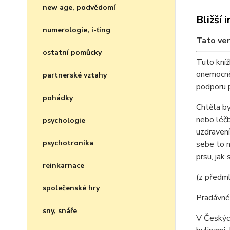
new age, podvědomí
Bližší 
numerologie, i-ťing
Tato ver
ostatní pomůcky
Tuto kníž
onemocněn
partnerské vztahy
podporu p
pohádky
Chtěla by
nebo léčb
psychologie
uzdravení
psychotronika
sebe to n
prsu, jak
reinkarnace
(z předml
společenské hry
Pradávné 
sny, snáře
V Českých