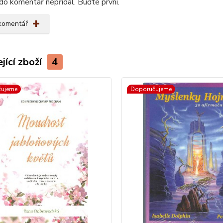
do komentář nepřidal. Buďte první.
 komentář
jící zboží
4
čujeme
Doporučujeme