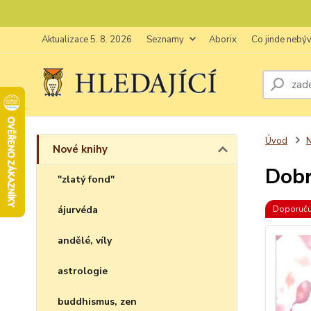
Aktualizace 5. 8. 2026
Seznamy
Aborix
Co jinde nebý
Úvod
N
Nové knihy
Dobr
"zlatý fond"
ájurvéda
Doporuč
andělé, víly
astrologie
buddhismus, zen