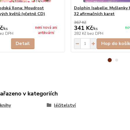
dská Ilona: Moudrost
Dolphin Isabelle: Myšlenky 
vých květů (včetně CD)
32 afirmačních karet
367 Kč
č
341 Kč
není nová ani
no
/
ks
/
ks
antikvární
ez DPH
282 Kč
bez DPH
Detail
Hop do koší
zařazeno v kategoriích
knihy
léčitelství