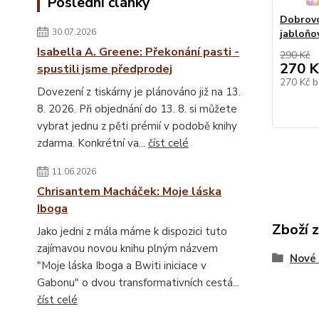
Poslední články
Dobrovo
30.07.2026
jabloňo
Isabella A. Greene: Překonání pasti -
290 Kč
270 K
spustili jsme předprodej
270 Kč
b
Dovezení z tiskárny je plánováno již na 13.
8. 2026. Při objednání do 13. 8. si můžete
vybrat jednu z pěti prémií v podobě knihy
zdarma. Konkrétní va...
číst celé
11.06.2026
Chrisantem Macháček: Moje láska
Iboga
Zboží 
Jako jedni z mála máme k dispozici tuto
zajímavou novou knihu plným názvem
Nové 
"Moje láska Iboga a Bwiti iniciace v
Gabonu" o dvou transformativních cestá...
číst celé