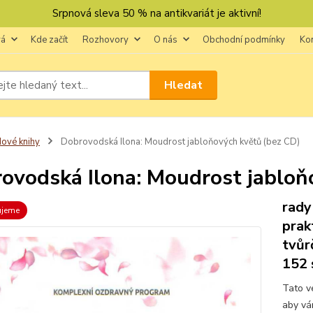
Srpnová sleva 50 % na antikvariát je aktivní!
vá
Kde začít
Rozhovory
O nás
Obchodní podmínky
Ko
Hledat
ové knihy
Dobrovodská Ilona: Moudrost jabloňových květů (bez CD)
ovodská Ilona: Moudrost jabloň
rady
ujeme
prak
tvůr
152 
Tato v
aby vá