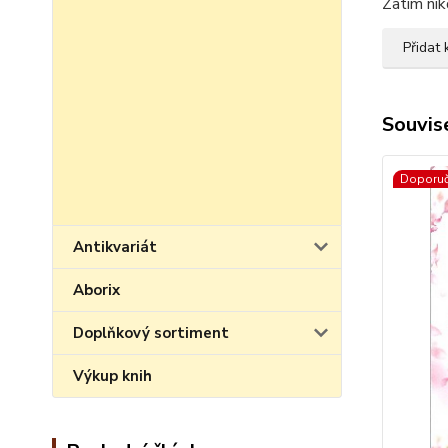
Zatím nik
Přidat
Souvise
Doporu
Antikvariát
Aborix
Doplňkový sortiment
Výkup knih