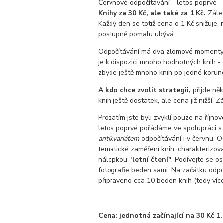
Červnové odpočítávání - letos poprvé
Knihy za 30 Kč, ale také za 1 Kč.
Zálež
Každý den se totiž cena o 1 Kč snižuje,
postupně pomalu ubývá.
Odpočítávání má dva zlomové momenty:
je k dispozici mnoho hodnotných knih - 
zbyde ještě mnoho knih po jedné korun
A kdo chce zvolit strategii,
přijde něk
knih ještě dostatek, ale cena již nižší. Z
Prozatím jste byli zvyklí pouze na říjno
letos poprvé pořádáme ve spolupráci 
antikvariátem
odpočítávání i v červnu. 
tematické zaměření knih, charakterizov
nálepkou "
letní čtení"
. Podívejte se o
fotografie beden sami. Na začátku odpo
připraveno cca 10 beden knih (tedy více
Cena: jednotná začínající na 30 Kč 1.