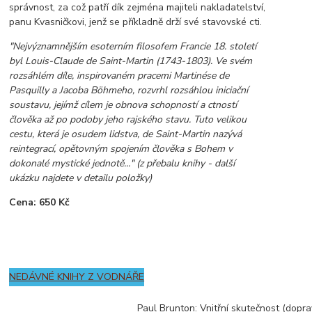
správnost, za což patří dík zejména majiteli nakladatelství,
panu Kvasničkovi, jenž se příkladně drží své stavovské cti.
"Nejvýznamnějším esoterním filosofem Francie 18. století
byl Louis-Claude de Saint-Martin (1743-1803). Ve svém
rozsáhlém díle, inspirovaném pracemi Martinése de
Pasquilly a Jacoba Böhmeho, rozvrhl rozsáhlou iniciační
soustavu, jejímž cílem je obnova schopností a ctností
člověka až po podoby jeho rajského stavu. Tuto velikou
cestu, která je osudem lidstva, de Saint-Martin nazývá
reintegrací, opětovným spojením člověka s Bohem v
dokonalé mystické jednotě..." (z přebalu knihy - další
ukázku najdete v detailu položky)
Cena: 650 Kč
NEDÁVNÉ KNIHY Z VODNÁŘE
Paul Brunton: Vnitřní skutečnost (dop