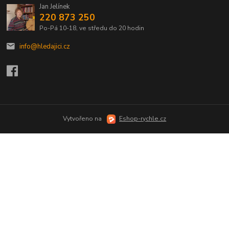
Jan Jelínek
220 873 250
Po-Pá 10-18, ve středu do 20 hodin
info@hledajici.cz
Vytvořeno na
Eshop-rychle.cz