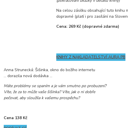
(pokračování ukázky v detailu knihy)
Na celou zásilku obsahující tuto knihu
dopravné (platí i pro zasílání na Sloven
Cena: 269 Kč (dopravné zdarma)
KNIHY Z NAKLADATELSTVÍ AURA PB
Anna Strunecká: Šišinka, okno do božího internetu
... dorazila nová dodávka ...
Máte problémy se spaním a je vám smutno po probuzení?
Víte, že za to může vaše šišinka? Víte, jak o ni dobře
pečovat, aby sloužila k vašemu prospěchu?
Cena 138 Kč