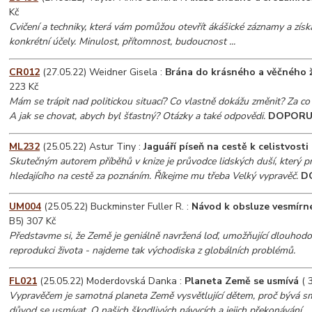
Kč
Cvičení a techniky, která vám pomůžou otevřít ákášické záznamy a získ
konkrétní účely. Minulost, přítomnost, budoucnost ...
CR012
(27.05.22) Weidner Gisela :
Brána do krásného a věčného 
223 Kč
Mám se trápit nad politickou situací? Co vlastně dokážu změnit? Za 
A jak se chovat, abych byl šťastný? Otázky a také odpovědi.
DOPORU
ML232
(25.05.22) Astur Tiny :
Jaguáří píseň na cestě k celistvosti
Skutečným autorem příběhů v knize je průvodce lidských duší, který p
hledajícího na cestě za poznáním. Říkejme mu třeba Velký vypravěč.
D
UM004
(25.05.22) Buckminster Fuller R. :
Návod k obsluze vesmírn
B5) 307 Kč
Představme si, že Země je geniálně navržená loď, umožňující dlouhodo
reprodukci života - najdeme tak východiska z globálních problémů.
FL021
(25.05.22) Moderdovská Danka :
Planeta Země se usmívá
( 3
Vypravěčem je samotná planeta Země vysvětlující dětem, proč bývá 
důvod se usmívat. O našich škodlivých návycích a jejich překonávání.