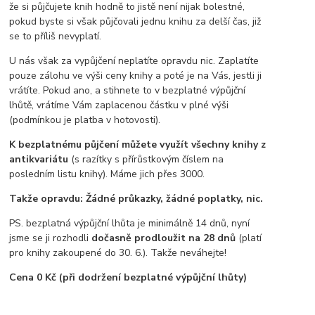
že si půjčujete knih hodně to jistě není nijak bolestné,
pokud byste si však půjčovali jednu knihu za delší čas, již
se to příliš nevyplatí.
U nás však za vypůjčení neplatíte opravdu nic. Zaplatíte
pouze zálohu ve výši ceny knihy a poté je na Vás, jestli ji
vrátíte. Pokud ano, a stihnete to v bezplatné výpůjční
lhůtě, vrátíme Vám zaplacenou částku v plné výši
(podmínkou je platba v hotovosti).
K bezplatnému půjčení můžete využít všechny knihy z
antikvariátu
(s razítky s přírůstkovým číslem na
posledním listu knihy). Máme jich přes 3000.
Takže opravdu: Žádné průkazky, žádné poplatky, nic.
PS. bezplatná výpůjční lhůta je minimálně 14 dnů, nyní
jsme se ji rozhodli
dočasně prodloužit na 28 dnů
(platí
pro knihy zakoupené do 30. 6.). Takže neváhejte!
Cena 0 Kč (při dodržení bezplatné výpůjční lhůty)