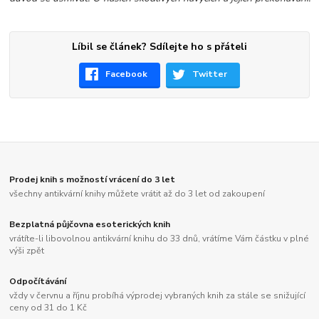
Líbil se článek? Sdílejte ho s přáteli
Facebook
Twitter
Prodej knih s možností vrácení do 3 let
všechny antikvární knihy můžete vrátit až do 3 let od zakoupení
Bezplatná půjčovna esoterických knih
vrátíte-li libovolnou antikvární knihu do 33 dnů, vrátíme Vám částku v plné
výši zpět
Odpočítávání
vždy v červnu a říjnu probíhá výprodej vybraných knih za stále se snižující
ceny od 31 do 1 Kč