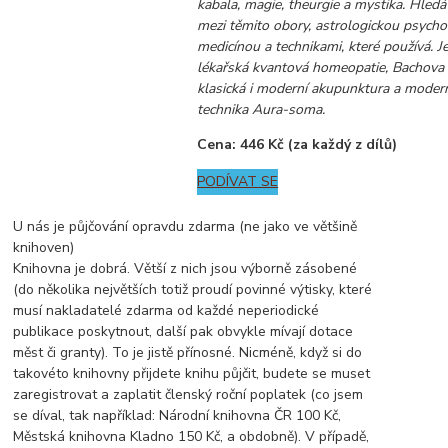
kabala, magie, theurgie a mystika. Hledá
mezi těmito obory, astrologickou psycho
medicínou a technikami, které používá. J
lékařská kvantová homeopatie, Bachova 
klasická i moderní akupunktura a modern
technika Aura-soma.
Cena: 446 Kč (za každý z dílů)
PODÍVAT SE
U nás je půjčování opravdu zdarma (ne jako ve většině
knihoven)
Knihovna je dobrá. Větší z nich jsou výborně zásobené
(do několika největších totiž proudí povinné výtisky, které
musí nakladatelé zdarma od každé neperiodické
publikace poskytnout, další pak obvykle mívají dotace
měst či granty). To je jistě přínosné. Nicméně, když si do
takovéto knihovny přijdete knihu půjčit, budete se muset
zaregistrovat a zaplatit členský roční poplatek (co jsem
se díval, tak například: Národní knihovna ČR 100 Kč,
Městská knihovna Kladno 150 Kč, a obdobně). V případě,