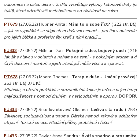
odbornice na paleo dietu v 2. dílu vysvětluje výhody ketonové diety (n
tuků), která odvrátí váš metabolismus od závislosti na cukru
PT679
(27.05.22) Hubner Anita :
Mám to o sobě říct?
( 222 str. B5
... jak se vypořádat se stigmatem duševní nemoci ... pro lidi s duševn
pro jejich blízké a profesionály, kteří s nimi pracují ...
EU433
(27.05.22) Millman Dan :
Pokojné srdce, bojovný duch
( 216
Jak žít s hlavou v oblacích a nohama na zemi - s pokojným srdcem a 
Čtyři duchovní mentoři a jejich učení, jež může vést a inspirovat.
PT678
(27.05.22) Moore Thomas :
Terapie duše - Umění provázej
263 str. B5) 371 Kč
Hluboká, a přesto praktická a srozumitelná kniha je určena nejen tera
mají zkušenost s pomocí druhým, s nasloucháním a oporou.
DOPORU
EU434
(27.05.22) Solodovnikovová Oksana :
Léčivá síla rodu
( 253 
Závislost, spoluzávislost a trauma. Dětské nemoci, rakovina, schizofre
utrpení. Toxické emoce. Hledání příčiny problémů i řešení.
EU435
(27.05.22) Taylor Anne Sandra :
Ákáša snadno a srozumite