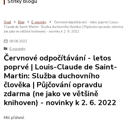
Štítky blogu
Úvod
Blog
E-novinky
Červnové odpočítávání - letos poprvé | Louis-
Claude de Saint-Martin: Služba duchovního člověka | Půjčování opravdu zdarma
(ne jako ve většině knihoven) - novinky k 2. 6. 2022
08
.
06
.
2022
E-novinky
Červnové odpočítávání - letos
poprvé | Louis-Claude de Saint-
Martin: Služba duchovního
člověka | Půjčování opravdu
zdarma (ne jako ve většině
knihoven) - novinky k 2. 6. 2022
Milí přátelé.