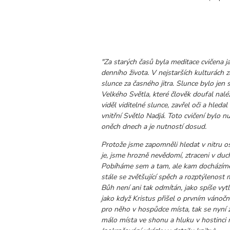
"Za starých časů byla meditace cvičena j
denního života. V nejstarších kulturách z
slunce za časného jitra. Slunce bylo j
Velkého Světla, které člověk doufal nalé
viděl viditelné slunce, zavřel oči a hledal 
vnitřní Světlo Nadjá. Toto cvičení bylo nu
oněch dnech a je nutností dosud.
Protože jsme zapomněli hledat v nitru os
je, jsme hrozně nevědomí, ztraceni v du
Pobíháme sem a tam, ale kam docházím
stále se zvětšující spěch a rozptýlenost 
Bůh není ani tak odmítán, jako spíše vytl
jako když Kristus přišel o prvním vánoč
pro něho v hospůdce místa, tak se nyní z
málo místa ve shonu a hluku v hostinci m