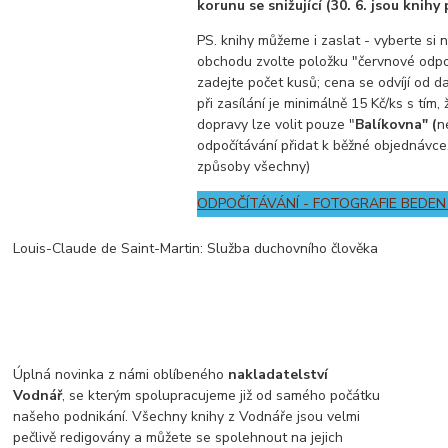
korunu se snižující (30. 6. jsou knihy
PS. knihy můžeme i zaslat - vyberte si n
obchodu zvolte položku "červnové odpo
zadejte počet kusů; cena se odvíjí od d
při zasílání je minimálně 15 Kč/ks s tím,
dopravy lze volit pouze "
Balíkovna" (
n
odpočítávání přidat k běžné objednávce, 
způsoby všechny)
ODPOČÍTÁVÁNÍ - FOTOGRAFIE BEDEN
Louis-Claude de Saint-Martin: Služba duchovního člověka
Úplná novinka z námi oblíbeného
nakladatelství
Vodnář
, se kterým spolupracujeme již od samého počátku
našeho podnikání. Všechny knihy z Vodnáře jsou velmi
pečlivě redigovány a můžete se spolehnout na jejich