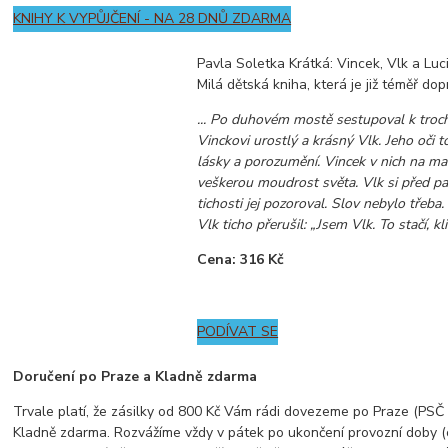
KNIHY K VYPŮJČENÍ - NA 28 DNŮ ZDARMA
Pavla Soletka Krátká: Vincek, Vlk a Luc
Milá dětská kniha, která je již téměř do
... Po duhovém mostě sestupoval k tro
Vinckovi urostlý a krásný Vlk. Jeho oči to
lásky a porozumění. Vincek v nich na mal
veškerou moudrost světa. Vlk si před pa
tichosti jej pozoroval. Slov nebylo třeba
Vlk ticho přerušil: „Jsem Vlk. To stačí, kli
Cena: 316 Kč
PODÍVAT SE
Doručení po Praze a Kladně zdarma
Trvale platí, že zásilky od 800 Kč Vám rádi dovezeme po Praze (PSČ z
Kladně zdarma. Rozvážíme vždy v pátek po ukončení provozní doby (