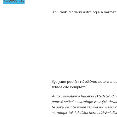
PODÍVAT SE
Jan Frank: Moderní astrologie a hermetik
Byli jsme poctěni návštěvou autora a 
skladě dílo kompletní.
Autor, povoláním hudební skladatel, dirig
poprvé setkal s astrologií ve svých deva
té doby se intenzivně zabývá jak klasick
astrologií, tak i dalšími hermetickými dis