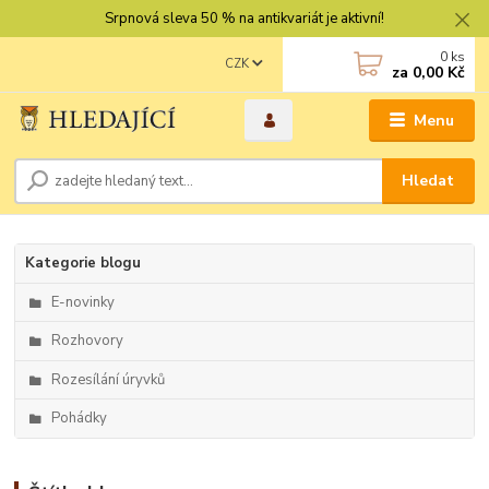
Srpnová sleva 50 % na antikvariát je aktivní!
0
ks
CZK
za
0,00 Kč
Menu
Hledat
Kategorie blogu
E-novinky
Rozhovory
Rozesílání úryvků
Pohádky