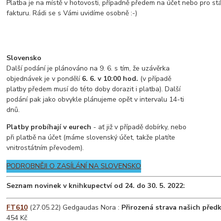
Platba je na místě v hotovosti, případně předem na účet nebo pro st
fakturu. Rádi se s Vámi uvidíme osobně :-)
Slovensko
Další podání je plánováno na 9. 6. s tím, že uzávěrka
objednávek je v pondělí
6. 6. v 10:00 hod.
(v případě
platby předem musí do této doby dorazit i platba). Další
podání pak jako obvykle plánujeme opět v intervalu 14-ti
dnů.
Platby probíhají v eurech
- ať již v případě dobírky, nebo
při platbě na účet (máme slovenský účet, takže platíte
vnitrostátním převodem).
PODROBNĚJI O ZASÍLÁNÍ NA SLOVENSKO
Seznam novinek v knihkupectví od 24. do 30. 5. 2022:
FT610
(27.05.22) Gedgaudas Nora :
Přirozená strava našich předk
454 Kč