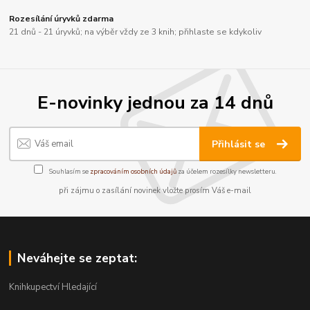
Rozesílání úryvků zdarma
21 dnů - 21 úryvků; na výběr vždy ze 3 knih; přihlaste se kdykoliv
E-novinky jednou za 14 dnů
Přihlásit se
Souhlasím se
zpracováním osobních údajů
za účelem rozesílky newsletteru.
při zájmu o zasílání novinek vložte prosím Váš e-mail
Neváhejte se zeptat:
Knihkupectví Hledající