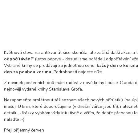
Květnová sleva na antikvariát sice skončila, ale začíná další akce, a 
odpočítávání"
(letos poprvé - dosud jsme pořádali odpočítávání vždy
Vybrané knihy se prodávají za jednotnou cenu,
každý den o korunu 
den za pouhou korunu.
Podrobnosti najdete níže.
Z novinek posledních dnů mám radost z nové knihy Louise-Clauda de
nejnověji vydané knihy Stanislava Grofa.
Nezapomeňte prolétnout též seznam všech nových přírůstků (na úpl
mailu). U knih, které doporučujeme (v dnešní várce jsou tři), naleznete
detailu. Ukázky vybírám vždy intuitivně a věřím, že dobře přenesou la
nalaďte :-)
Přeji příjemný červen