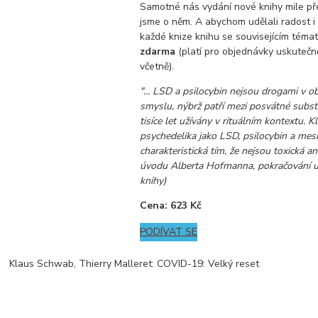
Samotné nás vydání nové knihy mile pře
jsme o něm. A abychom udělali radost i
každé knize knihu se souvisejícím tém
zdarma
(platí pro objednávky uskutečně
včetně).
"... LSD a psilocybin nejsou drogami v 
smyslu, nýbrž patří mezi posvátné subst
tisíce let užívány v rituálním kontextu. K
psychedelika jako LSD, psilocybin a mesk
charakteristická tím, že nejsou toxická ani
úvodu Alberta Hofmanna, pokračování uk
knihy)
Cena: 623 Kč
PODÍVAT SE
Klaus Schwab, Thierry Malleret: COVID-19: Velký reset